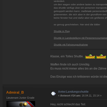
verändert.
um den wagen oder andere lasten zu transportier
das shuttle verfügt über ein personen transport
gekoppelt werden kann. maßimale personenbefö
güterversion. die sich aber in der grundform vo
keine fenster hat und dafür aber ein größeres sh
so genug geschrieben. hier sind die bilder
Shuttle in Flug
Shuttle in Landestellung mit Personencountaine
Shuttle mit Fahrzeugaufnahme
Klasse, ein Tolles Shuttle.
Waffen finde ich auch Unnötig.
Es muss nicht immer alles bis an die Zähne
Das Einzige was ich kritisieren würde ist die
Antw:Landungsshuttle
Admiral_B
«
Antwort #14 am:
16.04.11, 15:14 »
Lieutenant Junior Grade
Hey, nicht schlecht das Teil.