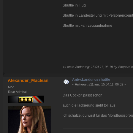
Shuttle in Flug
Shuttle in Landestellung mit Personencount
Shuttle mit Fahrzeugaufnahme
«
Letzte Änderung: 15.04.11, 03:19 by Shepard
»
Antw:Landungsshuttle
Alexander_Maclean
«
Antwort #11 am:
15.04.11, 06:52 »
Mod
Rear Admiral
Das Cockpit passt schon.
auch die lackierung sieht toll aus.
ich schätze, du wirst für das Mondbasisproj