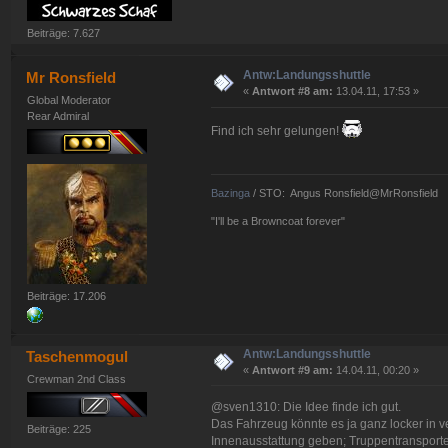
Beiträge: 7.627
Antw:Landungsshuttle
Mr Ronsfield
«
Antwort #8 am:
13.04.11, 17:53 »
Global Moderator
Rear Admiral
Find ich sehr gelungen!
Bazinga
/ STO: Angus Ronsfield@MrRonsfield
"I'll be a Browncoat forever"
Beiträge: 17.206
Antw:Landungsshuttle
Taschenmogul
«
Antwort #9 am:
14.04.11, 00:20 »
Crewman 2nd Class
@sven1310: Die Idee finde ich gut.
Das Fahrzeug könnte es ja ganz locker in v
Beiträge: 225
Innenausstattung geben; Truppentransporter,