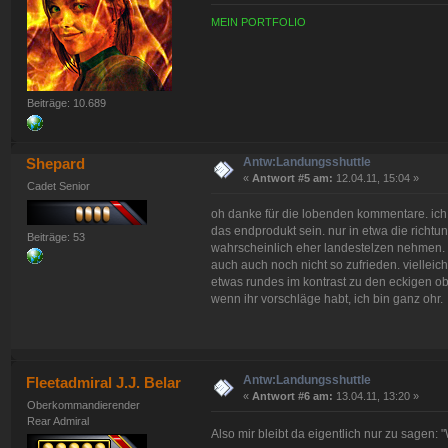
MEIN PORTFOLIO
Beiträge: 10.689
Antw:Landungsshuttle
Shepard
«
Antwort #5 am:
12.04.11, 15:04 »
Cadet Senior
oh danke für die lobenden kommentare. ich 
das endprodukt sein. nur in etwa die richtun
Beiträge: 53
wahrscheinlich eher landestelzen nehmen. 
auch auch noch nicht so zufrieden. vielleich
etwas rundes im kontrast zu den eckigen obe
wenn ihr vorschläge habt, ich bin ganz ohr.
Antw:Landungsshuttle
Fleetadmiral J.J. Belar
«
Antwort #6 am:
13.04.11, 13:20 »
Oberkommandierender
Rear Admiral
Also mir bleibt da eigentlich nur zu sagen: "