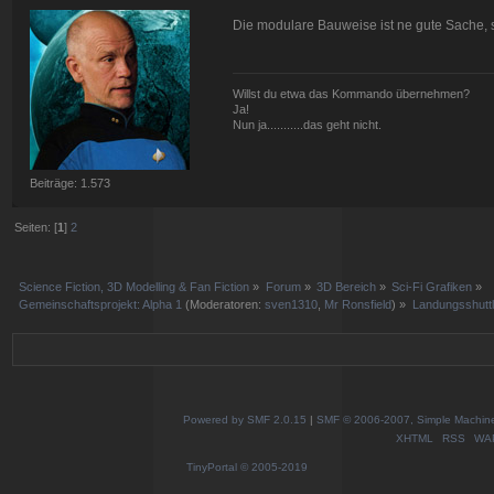
Die modulare Bauweise ist ne gute Sache, 
Willst du etwa das Kommando übernehmen?
Ja!
Nun ja...........das geht nicht.
Beiträge: 1.573
Seiten: [
1
]
2
Science Fiction, 3D Modelling & Fan Fiction
»
Forum
»
3D Bereich
»
Sci-Fi Grafiken
»
Gemeinschaftsprojekt: Alpha 1
(Moderatoren:
sven1310
,
Mr Ronsfield
) »
Landungsshutt
Powered by SMF 2.0.15
|
SMF © 2006-2007, Simple Machines
XHTML
RSS
WA
TinyPortal
© 2005-2019