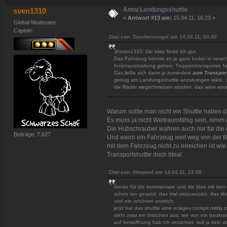
Antw:Landungsshuttle
sven1310
«
Antwort #13 am:
15.04.11, 16:23 »
Global Moderator
Captain
Zitat von: Taschenmogul am 14.04.11, 00:20
@sven1310: Die Idee finde ich gut.
Das Fahrzeug könnte es ja ganz locker in versc
Innenausstattung geben; Truppentransporter, fa
Das ließe sich dann ja zumindest
zum Transport
genug am Landungsshuttle anzubringen wäre, u
die Räder wegschmelzen würden, das wäre eine
Warum sollte man nicht ein Shuttle haben d
Es muss ja nicht Weltraumfähig sein, nimm 
Die Hubschrauber wahren auch nur für die
Beiträge: 7.627
Und wenn ein Fahrzeug weit weg von der Ba
mit dem Fahrzeug nicht zu erreichen ist wie z
Transportshuttle doch Ideal.
Zitat von: Shepard am 14.04.11, 22:08
danke für die kommentare und die idee mit den 
schon ran gesetzt, das mal umzusetzen. das shut
und ein schönen anstrich.
jetzt hat das shuttle eine eckiges cockpit mitti
sieht zwar ein bisschen aus, wie von ein baukran
auf bewaffnung hab ich verzichtet. soll ja kein