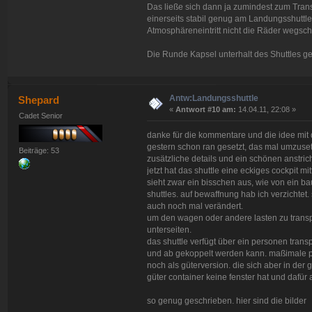
Das ließe sich dann ja zumindest zum Tran
einerseits stabil genug am Landungsshutt
Atmosphäreneintritt nicht die Räder wegsc
Die Runde Kapsel unterhalt des Shuttles gefä
Antw:Landungsshuttle
Shepard
«
Antwort #10 am:
14.04.11, 22:08 »
Cadet Senior
danke für die kommentare und die idee mit 
gestern schon ran gesetzt, das mal umzuset
Beiträge: 53
zusätzliche details und ein schönen anstric
jetzt hat das shuttle eine eckiges cockpit 
sieht zwar ein bisschen aus, wie von ein ba
shuttles. auf bewaffnung hab ich verzichtet.
auch noch mal verändert.
um den wagen oder andere lasten zu transpo
unterseiten.
das shuttle verfügt über ein personen trans
und ab gekoppelt werden kann. maßimale p
noch als güterversion. die sich aber in de
güter container keine fenster hat und dafür 
so genug geschrieben. hier sind die bilder