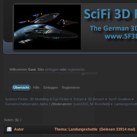
Willkommen
Gast
. Bitte
einloggen
oder
registrieren
.
Einloggen mit Benutzername, Passwort und Sitzungslänge
Übersicht
Hilfe
Einloggen
Registrieren
Science Fiction, 3D Modelling & Fan Fiction
»
Forum
»
3D Bereich
»
Sci-Fi Grafiken
»
Gemeinschaftsprojekt: Alpha 1
(Moderatoren:
sven1310
,
Mr Ronsfield
) »
Landungsshutt
Seiten: [
1
]
2
Autor
Thema: Landungsshuttle (Gelesen 33914 mal)