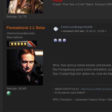
Portfolio
Projekt "One Year a Crew" Status: Konzept 100
Beiträge: 19.775
Antw:Landungsshuttle
Fleetadmiral J.J. Belar
«
Antwort #12 am:
15.04.11, 12:04 »
Oberkommandierender
Rear Admiral
Wow. Das wird ja immer besser und besser.
Die Farbgebung passt schön einheitlich zum
Das Cockpit fügt sich spitze ein. Und die I
Beiträge: 36.683
:: MEIN PORTFOLIO::
http://www.sf3dff.de/inde
- Si vis pacem para bellum -
RPG Charakter: - Lieutenant Ynarea Tohan / Stell