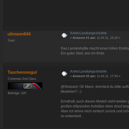
Antw:Landungsshuttle
ulimann644
«
Antwort #1 am:
11.04.11, 15:29 »
Gast
Das Landeshuttle macht einen tollen Eindru
Ein guter Start, wie ich finde.
Antw:Landungsshuttle
Taschenmogul
«
Antwort #2 am:
11.04.11, 17:34 »
Crewman 2nd Class
@Shepard: Oh Mann, könntest du bitte aufh
Modellen? ;-)
Beiträge: 225
Ernsthaft, auch dieses Modell sieht wieder 
großen ellipsoiden Aufsätze oben drauf ang
Aber ich lehne mich einfach zurück und scha
so entwickelt...