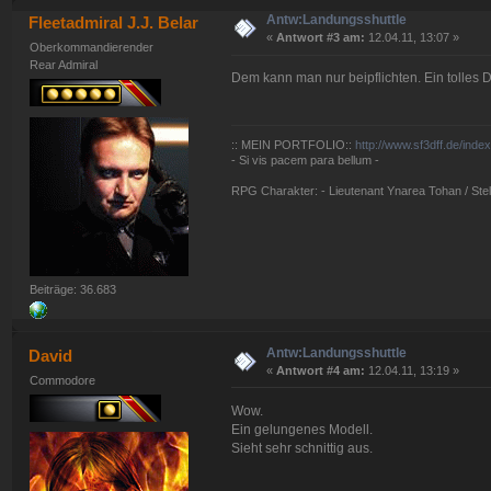
Antw:Landungsshuttle
Fleetadmiral J.J. Belar
«
Antwort #3 am:
12.04.11, 13:07 »
Oberkommandierender
Rear Admiral
Dem kann man nur beipflichten. Ein tolles 
:: MEIN PORTFOLIO::
http://www.sf3dff.de/inde
- Si vis pacem para bellum -
RPG Charakter: - Lieutenant Ynarea Tohan / Stell
Beiträge: 36.683
Antw:Landungsshuttle
David
«
Antwort #4 am:
12.04.11, 13:19 »
Commodore
Wow.
Ein gelungenes Modell.
Sieht sehr schnittig aus.