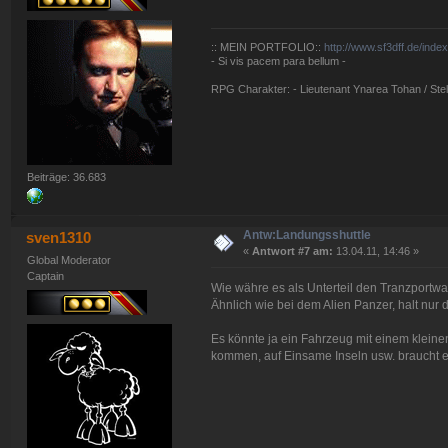
:: MEIN PORTFOLIO::
http://www.sf3dff.de/inde
- Si vis pacem para bellum -
RPG Charakter: - Lieutenant Ynarea Tohan / Stell
Beiträge: 36.683
Antw:Landungsshuttle
sven1310
«
Antwort #7 am:
13.04.11, 14:46 »
Global Moderator
Captain
Wie währe es als Unterteil den Tranzport
Ähnlich wie bei dem Alien Panzer, halt nur di
Es könnte ja ein Fahrzeug mit einem kleine
kommen, auf Einsame Inseln usw. braucht es 