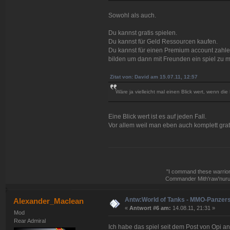
Sowohl als auch.
Du kannst gratis spielen.
Du kannst für Geld Ressourcen kaufen.
Du kannst für einen Premium account zahlen
bilden um dann mit Freunden ein spiel zu 
Zitat von: David am 15.07.11, 12:57
Wäre ja vielleicht mal einen Blick wert, wenn 
Eine Blick wert ist es auf jeden Fall.
Vor allem weil man eben auch komplett gratis
"I command these warriors,
Commander Mith'raw'nuruo
Antw:World of Tanks - MMO-Panzer
Alexander_Maclean
«
Antwort #6 am:
14.08.11, 21:31 »
Mod
Rear Admiral
Ich habe das spiel seit dem Post von Opi ang