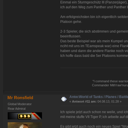
Einmal ein Sturmgeschütz III (Panzerjäger),
ich auf den Weg zum Panther und Panther II 
Am erfolgreichsten bin ich eigentlich seit
Platoon gehe.
2-3 Spieler, die sich abstimmen und geme
beeinflussen.
Das beste Beispiel war als mein Kumpel und
nciht mit uns im TEamspeak war) eine Fla
haben und dann die andere Flanke noch von
Ich hoffe dass bald die 5er Platoons kommen
"I command these warriors,
Commander Mith'raw'nuruo
Antw:World of Tanks / Planes / Battl
Mr Ronsfield
«
Antwort #11 am:
04.08.13, 01:28 »
Global Moderator
Rear Admiral
Ich spiele jetzt auch schon ne weile, und 
mit meine stuffe VII Tiger P, ich arbeite auf 
Es gibt jetzt auch noch ein neues Spiel "Wor