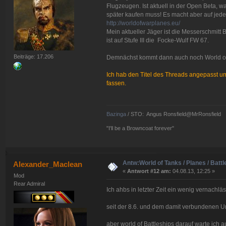
Flugzeugen. Ist aktuell in der Open Beta, w
später kaufen muss! Es macht aber auf jed
http://worldofwarplanes.eu/
Mein aktueller Jäger ist die Messerschmitt 
ist auf Stufe III die Focke-Wulf FW 67.
Beiträge: 17.206
Demnächst kommt dann auch noch World of 
Ich hab den Titel des Threads angepasst 
fassen.
Bazinga
/ STO: Angus Ronsfield@MrRonsfield
"I'll be a Browncoat forever"
Antw:World of Tanks / Planes / Battl
Alexander_Maclean
«
Antwort #12 am:
04.08.13, 12:25 »
Mod
Rear Admiral
Ich ahbs in letzter Zeit ein wenig vernachläs
seit der 8.6. und dem damit verbundenen U
aber world of Battleships darauf warte ich a