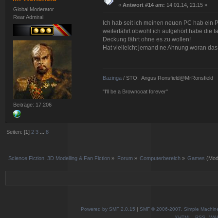
«
Antwort #14 am:
14.01.14, 21:15 »
Global Moderator
Rear Admiral
Ich hab seit ich meinen neuen PC hab ein P
weiterfährt obwohl ich aufgehört habe die t
Deckung fährt ohne es zu wollen!
Hat vielleicht jemand ne Ahnung woran das 
Bazinga
/ STO: Angus Ronsfield@MrRonsfield
"I'll be a Browncoat forever"
Beiträge: 17.206
Seiten: [
1
]
2
3
...
8
Science Fiction, 3D Modelling & Fan Fiction
»
Forum
»
Computerbereich
»
Games
(Mod
Powered by SMF 2.0.15
|
SMF © 2006-2007, Simple Machines
XHTML
RSS
WA