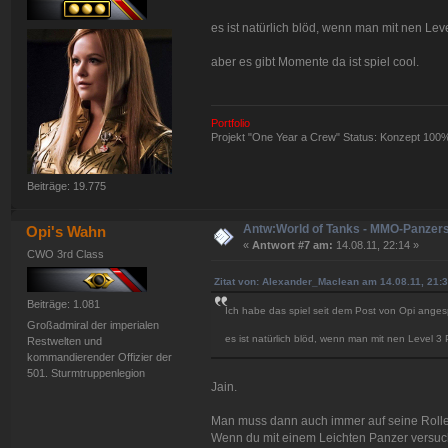
es ist natürlich blöd, wenn man mit nen Le
aber es gibt Momente da ist spiel cool.
Portfolio
Projekt "One Year a Crew" Status: Konzept 100
Beiträge: 19.775
Antw:World of Tanks - MMO-Panzer
Opi's Wahn
«
Antwort #7 am:
14.08.11, 22:14 »
CWO 3rd Class
Zitat von: Alexander_Maclean am 14.08.11, 21:
Beiträge: 1.081
Ich habe das spiel seit dem Post von Opi angespi
Großadmiral der imperialen
es ist natürlich blöd, wenn man mit nen Level 3
Restwelten und
kommandierender Offizier der
501. Sturmtruppenlegion
Jain.
Man muss dann auch immer auf seine Roll
Wenn du mit einem Leichten Panzer versuch