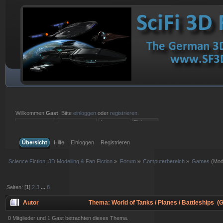
Willkommen
Gast
. Bitte
einloggen
oder
registrieren
.
Einloggen mit Benutzername, Passwort und Sitzungslänge
Übersicht
Hilfe
Einloggen
Registrieren
Science Fiction, 3D Modelling & Fan Fiction
»
Forum
»
Computerbereich
»
Games
(Mod
Seiten: [
1
]
2
3
...
8
Autor
Thema: World of Tanks / Planes / Battleships (
0 Mitglieder und 1 Gast betrachten dieses Thema.