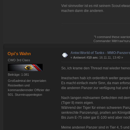
Viel sinnvoller ist es mit seinem Scout etw
machen dann die anderen.
"I command these warriors,
Commander Mith'raw'nuruo
Antw:World of Tanks - MMO-Panzer
Opi's Wahn
«
Antwort #10 am:
16.11.11, 13:40 »
CWO 3rd Class
So, ich krame den Thread mal wieder hervo
Beiträge: 1.081
Inwzischen hab ich ordentlich weiter gespie
Großadmiral der imperialen
Es macht einfach mehr Sinn, da man erfors
Restwelten und
die anderen Panzer zur verfügung hat und n
kommandierender Offizier der
501. Sturmtruppenlegion
Nach langen mühsamen Gefechten mit dem T
(Tiger II) mein eigen.
Während der Tiger für einen schweren Panz
senkrechte Panzerung), prallen am Königst
Bis zum E-75 oder gar E-100 wird aber noc
Meine anderen Panzer sind in Tier 4, 5 und 