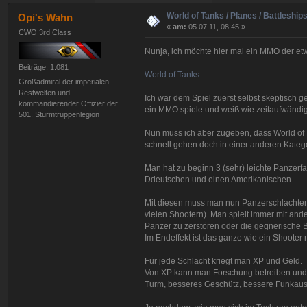
World of Tanks / Planes / Battleship
Opi's Wahn
«
am:
05.07.11, 08:45 »
CWO 3rd Class
Nunja, ich möchte hier mal ein MMO der etw
Beiträge: 1.081
World of Tanks
Großadmiral der imperialen
Restwelten und
Ich war dem Spiel zuerst selbst skeptisch g
kommandierender Offizier der
ein MMO spiele und weiß wie zeitaufwändig
501. Sturmtruppenlegion
Nun muss ich aber zugeben, dass World of T
schnell gehen doch in einer anderen Katego
Man hat zu beginn 3 (sehr) leichte Panzerf
Ddeutschen und einen Amerikanischen.
Mit diesen muss man nun Panzerschlachten 
vielen Shootern). Man spielt immer mit ande
Panzer zu zerstören oder die gegnerische
Im Endeffekt ist das ganze wie ein Shooter
Für jede Schlacht kriegt man XP und Geld.
Von XP kann man Forschung betreiben und 
Turm, besseres Geschütz, bessere Funkausr