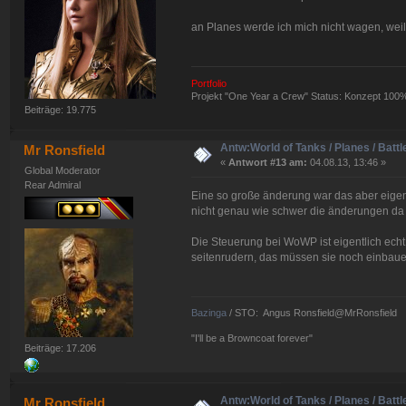
an Planes werde ich mich nicht wagen, weil 
Portfolio
Projekt "One Year a Crew" Status: Konzept 100
Beiträge: 19.775
Antw:World of Tanks / Planes / Battl
Mr Ronsfield
«
Antwort #13 am:
04.08.13, 13:46 »
Global Moderator
Rear Admiral
Eine so große änderung war das aber eigent
nicht genau wie schwer die änderungen da
Die Steuerung bei WoWP ist eigentlich echt 
seitenrudern, das müssen sie noch einbaue
Bazinga
/ STO: Angus Ronsfield@MrRonsfield
"I'll be a Browncoat forever"
Beiträge: 17.206
Antw:World of Tanks / Planes / Battl
Mr Ronsfield