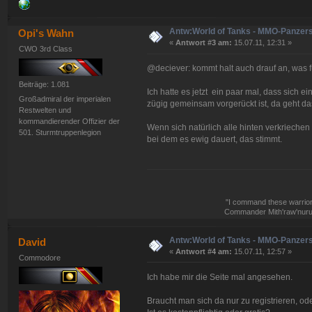
Antw:World of Tanks - MMO-Panzer
Opi's Wahn
«
Antwort #3 am:
15.07.11, 12:31 »
CWO 3rd Class
@deciever: kommt halt auch drauf an, was f
Beiträge: 1.081
Ich hatte es jetzt ein paar mal, dass sich e
Großadmiral der imperialen
zügig gemeinsam vorgerückt ist, da geht da
Restwelten und
kommandierender Offizier der
Wenn sich natürlich alle hinten verkrieche
501. Sturmtruppenlegion
bei dem es ewig dauert, das stimmt.
"I command these warriors,
Commander Mith'raw'nuruo
Antw:World of Tanks - MMO-Panzer
David
«
Antwort #4 am:
15.07.11, 12:57 »
Commodore
Ich habe mir die Seite mal angesehen.
Braucht man sich da nur zu registrieren, o