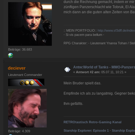
durch die Rechnung gemacht, indem er mir 
zünftigen Panzerschlacht wie Tobruk, El A
mich dann an die guten alten Zeiten von Batt
:: MEIN PORTFOLIO::
http://www.sf3dff.de/inde
- Si vis pacem para bellum -
RPG Charakter: - Lieutenant Ynarea Tohan / Stell
Beiträge: 36.683
Antw:World of Tanks - MMO-Panzer
deciever
«
Antwort #2 am:
05.07.11, 10:21 »
Lieutenant Commander
Mein Bruder spielt das.
Empfinde ich als zu langatmig. Gegner beko
Ihm gefällts.
RETROtastisch Retro-Gaming Kanal
Starship Explorer: Episode 1
-
Starship Explo
Beiträge: 4.309