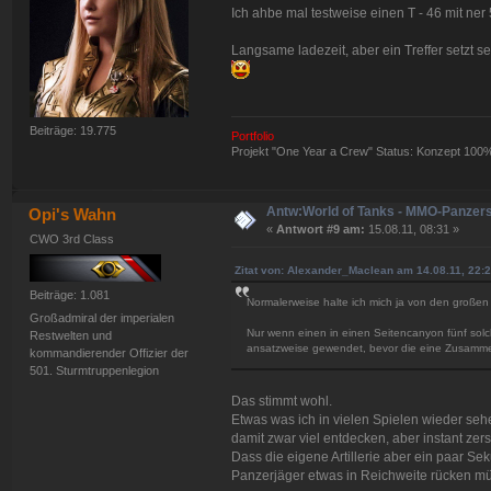
Ich ahbe mal testweise einen T - 46 mit ner
Langsame ladezeit, aber ein Treffer setzt se
Beiträge: 19.775
Portfolio
Projekt "One Year a Crew" Status: Konzept 100
Antw:World of Tanks - MMO-Panzer
Opi's Wahn
«
Antwort #9 am:
15.08.11, 08:31 »
CWO 3rd Class
Zitat von: Alexander_Maclean am 14.08.11, 22:
Beiträge: 1.081
Normalerweise halte ich mich ja von den großen 
Großadmiral der imperialen
Nur wenn einen in einen Seitencanyon fünf so
Restwelten und
ansatzweise gewendet, bevor die eine Zusamme
kommandierender Offizier der
501. Sturmtruppenlegion
Das stimmt wohl.
Etwas was ich in vielen Spielen wieder seh
damit zwar viel entdecken, aber instant ze
Dass die eigene Artillerie aber ein paar S
Panzerjäger etwas in Reichweite rücken 