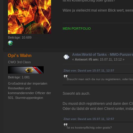
Ist es kostenpflichtig oder gratis?
Wäre ja vielleicht mal einen Blick wert, 
MEIN PORTFOLIO
Beiträge: 10.689
Antw:World of Tanks - MMO-Panzer
Opi's Wahn
«
Antwort #5 am:
15.07.11, 13:12 »
CWO 3rd Class
Zitat von: David am 15.07.11, 12:57
Beiträge: 1.081
Braucht man sich da nur zu registrieren, oder 
Großadmiral der imperialen
Restwelten und
kommandierender Offizier der
Sowohl als auch.
501. Sturmtruppenlegion
Du musst dich registrieren und dann den Cli
Oder du lädst dir erst den Client runter, inst
Zitat von: David am 15.07.11, 12:57
Ist es kostenpflichtig oder gratis?