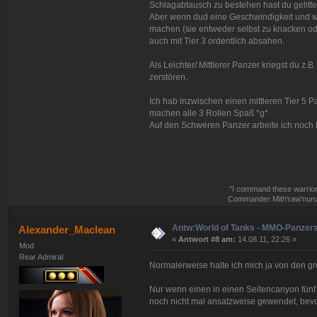
Schlagabtausch zu bestehen hast du gelitte
Aber wenn dud eine Geschwindigkeit und wen
machen (sie entweder selbst zu knacken ode
auch mit Tier 3 ordentlich absahen.
Als Leichter/ Mittlerer Panzer kriegst du z.
zerstören.
Ich hab inzwischen einen mittleren Tier 5 P
machen alle 3 Rollen Spaß *g*
Auf den Schweren Panzer arbeite ich noch 
"I command these warriors,
Commander Mith'raw'nuruo
Antw:World of Tanks - MMO-Panzer
Alexander_Maclean
«
Antwort #8 am:
14.08.11, 22:26 »
Mod
Rear Admiral
Normalerweise halte ich mich ja von den gr
Nur wenn einen in einen Seitencanyon fü
noch nicht mal ansatzweise gewendet, bev