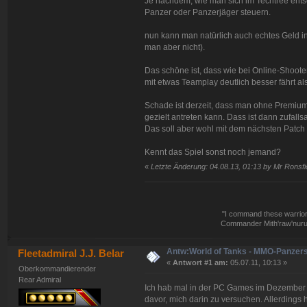
Je nachdem, wie man sich im Techtree entsch
Panzer oder Panzerjäger steuern.
nun kann man natürlich auch echtes Geld i
man aber nicht).
Das schöne ist, dass wie bei Online-Shoote
mit etwas Teamplay deutlich besser fährt als
Schade ist derzeit, dass man ohne Premium
gezielt antreten kann. Dass ist dann zufall
Das soll aber wohl mit dem nächsten Patc
Kennt das Spiel sonst noch jemand?
«
Letzte Änderung: 04.08.13, 01:13 by Mr Ronsfi
"I command these warriors,
Commander Mith'raw'nuruo
Antw:World of Tanks - MMO-Panzer
Fleetadmiral J.J. Belar
«
Antwort #1 am:
05.07.11, 10:13 »
Oberkommandierender
Rear Admiral
Ich hab mal in der PC Games im Dezember e
davor, mich darin zu versuchen. Allerdings