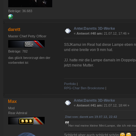
Beiträge: 36.683
Antw:Daretts 3D-Werke
darett
«
Antwort #40 am:
21.07.12, 17:46 »
Master Chief Petty Officer
SSJKamui im Real hat diese Lampe eben nun 
und eine breite von 9 mm hat.
Beiträge: 782
das glück bevorzugt den der
JJ. hatte mir die Lampe damals im Doppelpac
vorbereitet ist
jetzt meine Mutter.
Portfolio
|
RPG-Char Ben Brookstone
|
Antw:Daretts 3D-Werke
Max
«
Antwort #41 am:
21.07.12, 18:44 »
Mod
Rear Admiral
Zitat von: darett am 19.07.12, 22:42
Hier mal meine kleine Mini-Lampe, die ich mir ma
Schlicht aber auch schlicht schön