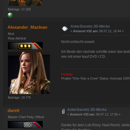
Beiträge: 17.206
Antw:Daretts 3D-Werke
Alexander_Maclean
«
Antwort #32 am:
08.07.12, 16:44 »
Mod
Rear Admiral
Nicht schlecht soweit
Ich fände der nächste schritte wäre das tex
wie mit einer kauf DVD / CD.
Portfolio
Projekt "One Year a Crew" Status: Konzept 100
Beiträge: 19.775
Antw:Daretts 3D-Werke
darett
«
Antwort #33 am:
08.07.12, 17:05 »
Master Chief Petty Officer
Danke für dein Lob Rony. Hast Recht, viell