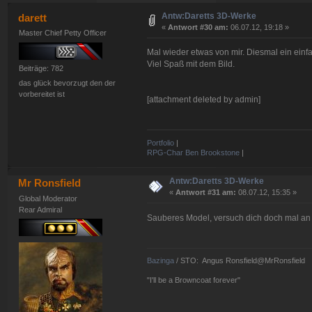
Antw:Daretts 3D-Werke
darett
«
Antwort #30 am:
06.07.12, 19:18 »
Master Chief Petty Officer
Mal wieder etwas von mir. Diesmal ein einf
Viel Spaß mit dem Bild.
Beiträge: 782
das glück bevorzugt den der
vorbereitet ist
[attachment deleted by admin]
Portfolio
|
RPG-Char Ben Brookstone
|
Antw:Daretts 3D-Werke
Mr Ronsfield
«
Antwort #31 am:
08.07.12, 15:35 »
Global Moderator
Rear Admiral
Sauberes Model, versuch dich doch mal an
Bazinga
/ STO: Angus Ronsfield@MrRonsfield
"I'll be a Browncoat forever"