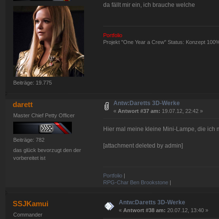
da fällt mir ein, ich brauche welche
Portfolio
Projekt "One Year a Crew" Status: Konzept 100
Beiträge: 19.775
Antw:Daretts 3D-Werke
darett
«
Antwort #37 am:
19.07.12, 22:42 »
Master Chief Petty Officer
Hier mal meine kleine Mini-Lampe, die ich mi
Beiträge: 782
[attachment deleted by admin]
das glück bevorzugt den der
vorbereitet ist
Portfolio
|
RPG-Char Ben Brookstone
|
Antw:Daretts 3D-Werke
SSJKamui
«
Antwort #38 am:
20.07.12, 13:40 »
Commander