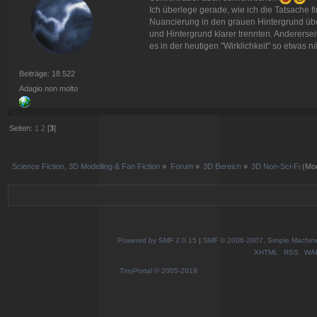
Ich überlege gerade, wie ich die Tatsache f
Nuancierung in den grauen Hintergrund über
und Hintergrund klarer trennten. Anderersei
es in der heutigen "Wirklichkeit" so etwas 
Beiträge: 18.522
Adagio non molto
Seiten:
1
2
[
3
]
Science Fiction, 3D Modelling & Fan Fiction
»
Forum
»
3D Bereich
»
3D Non-Sci-Fi
(Mod
Powered by SMF 2.0.15
|
SMF © 2006-2007, Simple Machines
XHTML
RSS
WA
TinyPortal
© 2005-2019