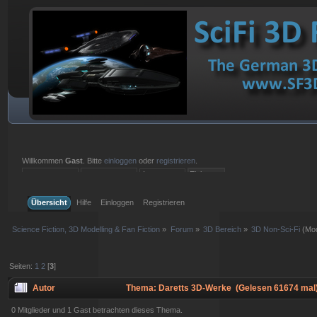
Willkommen
Gast
. Bitte
einloggen
oder
registrieren
.
Einloggen mit Benutzername, Passwort und Sitzungslänge
Übersicht
Hilfe
Einloggen
Registrieren
Science Fiction, 3D Modelling & Fan Fiction
»
Forum
»
3D Bereich
»
3D Non-Sci-Fi
(Mod
Seiten:
1
2
[
3
]
Autor
Thema: Daretts 3D-Werke (Gelesen 61674 mal
0 Mitglieder und 1 Gast betrachten dieses Thema.