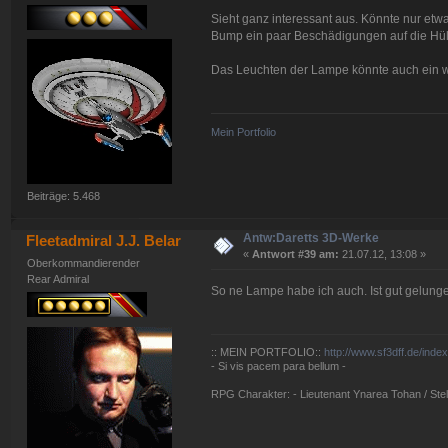
Sieht ganz interessant aus. Könnte nur etwas
Bump ein paar Beschädigungen auf die Hüll
Das Leuchten der Lampe könnte auch ein w
Mein Portfolio
Beiträge: 5.468
Antw:Daretts 3D-Werke
Fleetadmiral J.J. Belar
«
Antwort #39 am:
21.07.12, 13:08 »
Oberkommandierender
Rear Admiral
So ne Lampe habe ich auch. Ist gut gelung
:: MEIN PORTFOLIO::
http://www.sf3dff.de/inde
- Si vis pacem para bellum -
RPG Charakter: - Lieutenant Ynarea Tohan / Stell