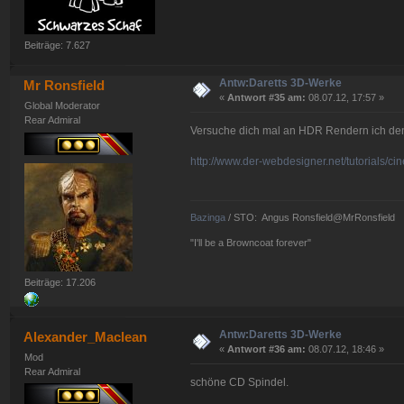
Beiträge: 7.627
Antw:Daretts 3D-Werke
Mr Ronsfield
«
Antwort #35 am:
08.07.12, 17:57 »
Global Moderator
Rear Admiral
Versuche dich mal an HDR Rendern ich den
http://www.der-webdesigner.net/tutorials/c
Bazinga
/ STO: Angus Ronsfield@MrRonsfield
"I'll be a Browncoat forever"
Beiträge: 17.206
Antw:Daretts 3D-Werke
Alexander_Maclean
«
Antwort #36 am:
08.07.12, 18:46 »
Mod
Rear Admiral
schöne CD Spindel.