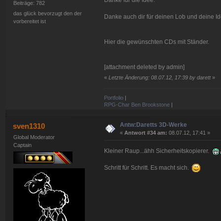
Danke für die Idee.
Beiträge: 782
das glück bevorzugt den der
Danke auch dir für deinen Lob und deine I
vorbereitet ist
Hier die gewünschten CDs mit Ständer.
[attachment deleted by admin]
«
Letzte Änderung: 08.07.12, 17:39 by darett
»
Portfolio
|
RPG-Char Ben Brookstone
|
Antw:Daretts 3D-Werke
sven1310
«
Antwort #34 am:
08.07.12, 17:41 »
Global Moderator
Captain
Kleiner Raup...ähh Sicherheitskopierer.
Schritt für Schritt. Es macht sich.