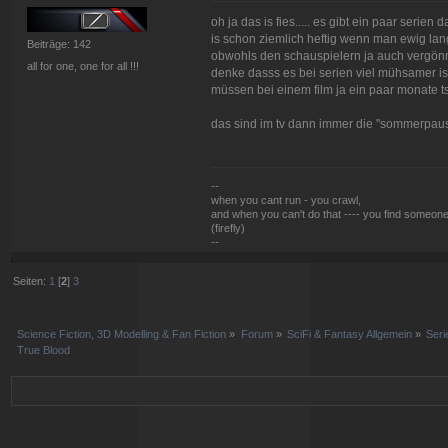
oh ja das is fies..... es gibt ein paar serien
is schon ziemlich heftig wenn man ewig la
Beiträge: 142
obwohls den schauspielern ja auch vergönn
all for one, one for all !!!
denke dasss es bei serien viel mühsamer is 
müssen bei einem film ja ein paar monate ts
das sind im tv dann immer die "sommerpaus
--
when you cant run - you crawl,
and when you can't do that ---- you find someone
(firefly)
--
Seiten:
1
[
2
]
3
Science Fiction, 3D Modelling & Fan Fiction
»
Forum
»
SciFi & Fantasy Allgemein
»
Ser
True Blood