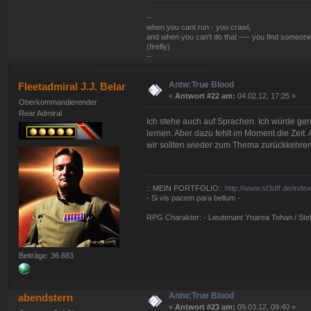
--
when you cant run - you crawl,
and when you can't do that ---- you find someone
(firefly)
--
Antw:True Blood
Fleetadmiral J.J. Belar
«
Antwort #22 am:
04.02.12, 17:25 »
Oberkommandierender
Rear Admiral
Ich stehe auch auf Sprachen. Ich würde ger
lernen. Aber dazu fehlt im Moment die Zeit.
wir sollten wieder zum Thema zurückkehren
:: MEIN PORTFOLIO::
http://www.sf3dff.de/inde
- Si vis pacem para bellum -
RPG Charakter: - Lieutenant Ynarea Tohan / Stell
Beiträge: 36.683
Antw:True Blood
abendstern
«
Antwort #23 am:
09.03.12, 09:40 »