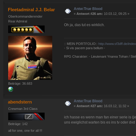
Antw:True Blood
Fleetadmiral J.J. Belar
«
Antwort #26 am:
10.03.12, 09:25 »
Oberkommandierender
Rear Admiral
Oh ja, das tut es wirklich.
:: MEIN PORTFOLIO::
http://www.sf3dff.de/inde
- Si vis pacem para bellum -
RPG Charakter: - Lieutenant Ynarea Tohan / Stell
Beiträge: 36.683
Antw:True Blood
abendstern
«
Antwort #27 am:
16.03.12, 11:32 »
Crewman 3rd Class
ich hasse es wenn man fan einer serie is (j
uns ewiglichst warten bis es ins tv oder dvd 
Beiträge: 142
all for one, one for all !!!