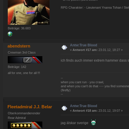
RPG Charakter: - Lieutenant Ynarea Tohan / Stell
Beiträge: 36.683
Antw:True Blood
abendstern
«
Antwort #17 am:
23.01.12, 18:27 »
Crewman 3rd Class
ich finds auch immer extrem hammer dass s
Beiträge: 142
all for one, one for all !!!
--
when you cant run - you crawl,
and when you can't do that ---- you find someone
(firefly)
--
Antw:True Blood
Fleetadmiral J.J. Belar
«
Antwort #18 am:
23.01.12, 19:07 »
Oberkommandierender
Rear Admiral
jag älskar sverige