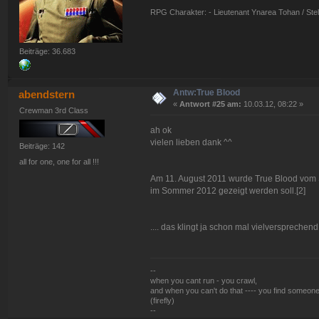
RPG Charakter: - Lieutenant Ynarea Tohan / Stell
Beiträge: 36.683
Antw:True Blood
abendstern
«
Antwort #25 am:
10.03.12, 08:22 »
Crewman 3rd Class
ah ok
vielen lieben dank ^^
Beiträge: 142
all for one, one for all !!!
Am 11. August 2011 wurde True Blood vom Sen
im Sommer 2012 gezeigt werden soll.[2]
.... das klingt ja schon mal vielversprechen
--
when you cant run - you crawl,
and when you can't do that ---- you find someone
(firefly)
--