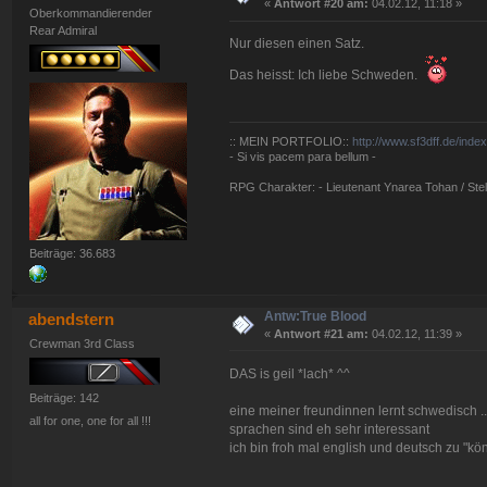
«
Antwort #20 am:
04.02.12, 11:18 »
Oberkommandierender
Rear Admiral
Nur diesen einen Satz.
Das heisst: Ich liebe Schweden.
:: MEIN PORTFOLIO::
http://www.sf3dff.de/inde
- Si vis pacem para bellum -
RPG Charakter: - Lieutenant Ynarea Tohan / Stell
Beiträge: 36.683
Antw:True Blood
abendstern
«
Antwort #21 am:
04.02.12, 11:39 »
Crewman 3rd Class
DAS is geil *lach* ^^
Beiträge: 142
eine meiner freundinnen lernt schwedisch .. 
all for one, one for all !!!
sprachen sind eh sehr interessant
ich bin froh mal english und deutsch zu "kö