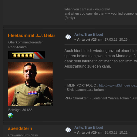
--
when you cant run - you crawl,
and when you can't do that ---- you find someone
(firefly)
--
Antw:True Blood
Fleetadmiral J.J. Belar
«
Antwort #28 am:
17.03.12, 20:26 »
Oberkommandierender
Rear Admiral
Auch hier bin ich wieder ganz auf einer Lin
spüren bekommen, wenn man Monate auf die 
dank dem Internet nicht mehr so schlimm, w
Ausstrahlung zulegen kann.
:: MEIN PORTFOLIO::
http://www.sf3dff.de/inde
- Si vis pacem para bellum -
RPG Charakter: - Lieutenant Ynarea Tohan / Stell
Beiträge: 36.683
Antw:True Blood
abendstern
«
Antwort #29 am:
18.03.12, 10:21 »
Crewman 3rd Class