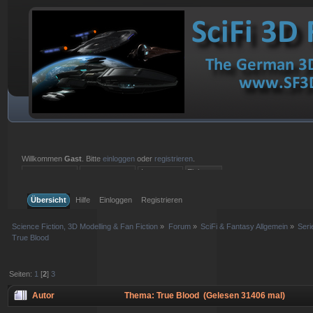
Willkommen
Gast
. Bitte
einloggen
oder
registrieren
.
Einloggen mit Benutzername, Passwort und Sitzungslänge
Übersicht
Hilfe
Einloggen
Registrieren
Science Fiction, 3D Modelling & Fan Fiction
»
Forum
»
SciFi & Fantasy Allgemein
»
Ser
True Blood
Seiten:
1
[
2
]
3
Autor
Thema: True Blood (Gelesen 31406 mal)