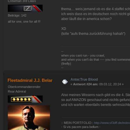
Crewman 3rd Class
thema.... weis jemand ob es die 4.staffel sc
ich weis dass es im deutschen noch nicht gi
Beiträge: 142
aber läuft die in america schon?
all for one, one for all !!!
XD
(tolle "aufs thema zurückführung hahah")
--
when you cant run - you crawl,
and when you can't do that ---- you find someone
(firefly)
--
Antw:True Blood
Fleetadmiral J.J. Belar
«
Antwort #24 am:
09.03.12, 20:24 »
Oberkommandierender
Rear Admiral
Also meines Wissens nach gibt es die 4. Sta
so auf AMAZON geschaut und nichts gefunde
und ich warten ebenfalls bereits sehnsüchti
:: MEIN PORTFOLIO::
http://www.sf3dff.de/inde
- Si vis pacem para bellum -