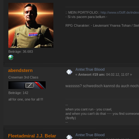
:: MEIN PORTFOLIO::
http://www.sf3dff.de/inde
- Si vis pacem para bellum -
RPG Charakter: - Lieutenant Ynarea Tohan / Stell
Beiträge: 36.683
Antw:True Blood
abendstern
«
Antwort #19 am:
04.02.12, 11:07 »
Crewman 3rd Class
wasssss? schwedisch kannst du auch noch? 
Beiträge: 142
all for one, one for all !!!
--
when you cant run - you crawl,
and when you can't do that ---- you find someone
(firefly)
--
Antw:True Blood
Fleetadmiral J.J. Belar