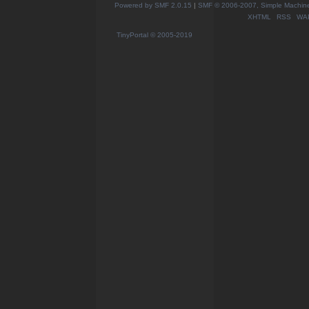
Powered by SMF 2.0.15
|
SMF © 2006-2007, Simple Machines
XHTML
RSS
WA
TinyPortal
© 2005-2019