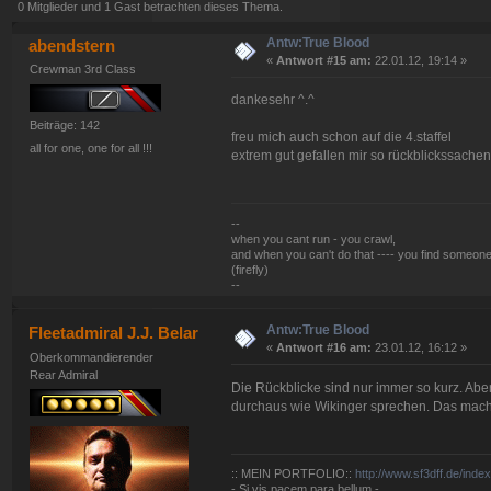
0 Mitglieder und 1 Gast betrachten dieses Thema.
Antw:True Blood
abendstern
«
Antwort #15 am:
22.01.12, 19:14 »
Crewman 3rd Class
dankesehr ^.^
Beiträge: 142
freu mich auch schon auf die 4.staffel
all for one, one for all !!!
extrem gut gefallen mir so rückblickssachen
--
when you cant run - you crawl,
and when you can't do that ---- you find someone
(firefly)
--
Antw:True Blood
Fleetadmiral J.J. Belar
«
Antwort #16 am:
23.01.12, 16:12 »
Oberkommandierender
Rear Admiral
Die Rückblicke sind nur immer so kurz. Aber 
durchaus wie Wikinger sprechen. Das mach
:: MEIN PORTFOLIO::
http://www.sf3dff.de/inde
- Si vis pacem para bellum -