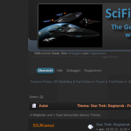
Willkommen
Gast
. Bitte
einloggen
oder
registrieren
.
Einloggen mit Benutzername, Passwort und Sitzungslänge
Übersicht
Hilfe
Einloggen
Registrieren
Science Fiction, 3D Modelling & Fan Fiction
»
Forum
»
FanFiction
»
S
Seiten: [
1
]
Autor
Thema: Star Trek: Ragnarok - Pol
0 Mitglieder und 1 Gast betrachten dieses Thema.
Star Trek: Ragnarok -
SSJKamui
«
am:
18.03.12, 11:04 »