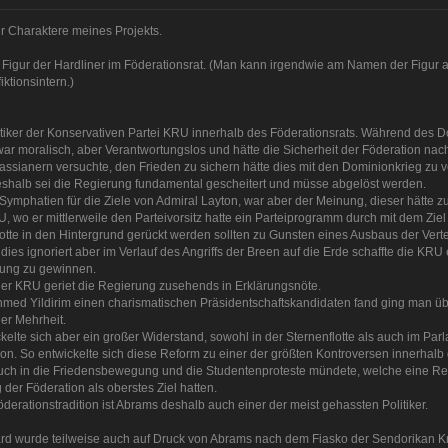
ür Charaktere meines Projekts.
Figur der Hardliner im Föderationsrat. (Man kann irgendwie am Namen der Figur a
ktionsintern.)
iker der Konservativen Partei KRU innerhalb des Föderationsrats. Während des Dom
ar moralisch, aber Verantwortungslos und hätte die Sicherheit der Föderation nac
assianern versuchte, den Frieden zu sichern hätte dies mit den Dominionkrieg zu 
eshalb sei die Regierung fundamental gescheitert und müsse abgelöst werden.
ymphatien für die Ziele von Admiral Layton, war aber der Meinung, dieser hätte zu
U, wo er mittlerweile den Parteivorsitz hatte ein Parteiprogramm durch mit dem Ziel
tte in den Hintergrund gerückt werden sollten zu Gunsten eines Ausbaus der Verte
dies ignoriert aber im Verlauf des Angriffs der Breen auf die Erde schaffte die 
rung zu gewinnen.
 KRU geriet die Regierung zusehends in Erklärungsnöte.
Ahmed Yildirim einen charismatischen Präsidentschaftskandidaten fand ging man üb
er Mehrheit.
lte sich aber ein großer Widerstand, sowohl in der Sternenflotte als auch im Par
on. So entwickelte sich diese Reform zu einer der größten Kontroversen innerhalb 
auch in die Friedensbewegung und die Studentenproteste mündete, welche eine Ref
g der Föderation als oberstes Ziel hatten.
derationstradition ist Abrams deshalb auch einer der meist gehassten Politiker.
rd wurde teilweise auch auf Druck von Abrams nach dem Fiasko der Sendorikan Kris