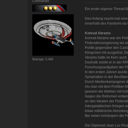
Commander
Ein erster eigener Thread f
Den Anfang macht mal eine 
innerhalb des Fandoms da fi
Konrad Abrams
Konrad Abrams war ein Polit
Föderationsregierung sei zw
Politik gegenüber den Card
Klingonen mit ausgelöst. D
Abrams hatte im Kern auch S
Beiträge: 5.468
Deshalb setzte er in der KR
Forschungsaufgaben der Flo
In den ersten Jahren wurde 
Symphatien in der Bevölke
Durch Medienkampagnen der
Als man mit dem Politiker 
gewann die Wahlen mit hoh
Gegen die Reformen entwicke
an den Idealen der Föderati
Intergalaktischen Krieges 
totale militärische Abrüstun
Bei vielen Anhängern der Fö
Der Diplomat Jean Luc Pica