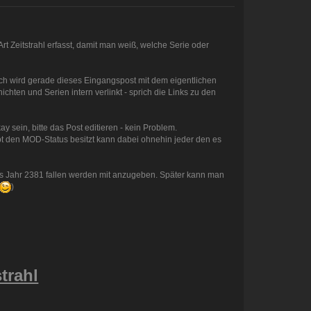
t Zeitstrahl erfasst, damit man weiß, welche Serie oder
ich wird gerade dieses Eingangspost mit dem eigentlichen
chten und Serien intern verlinkt - sprich die Links zu den
 sein, bitte das Post editieren - kein Problem.
t den MOD-Status besitzt kann dabei ohnehin jeder den es
 ins Jahr 2381 fallen werden mit anzugeben. Später kann man
)
trahl