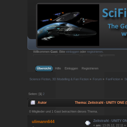
Willkommen
Gast
. Bitte
einloggen
oder
registrieren
.
Einloggen mit Benutzername, Passwort und Sitzungslänge
Übersicht
Hilfe
Einloggen
Registrieren
Science Fiction, 3D Modelling & Fan Fiction
»
Forum
»
FanFiction
»
S
Seiten: [
1
]
2
Autor
Thema: Zeitstrahl - UNITY ONE 
0 Mitglieder und 1 Gast betrachten dieses Thema.
Zeitstrahl - UNITY O
ulimann644
«
am:
13.05.12, 22:11 »