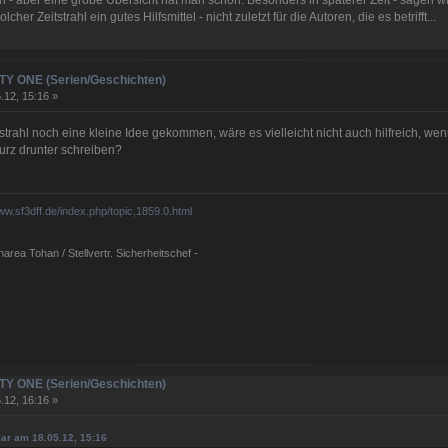
cher Zeitstrahl ein gutes Hilfsmittel - nicht zuletzt für die Autoren, die es betrifft...
NITY ONE (Serien/Geschichten)
.12, 15:16 »
itstrahl noch eine kleine Idee gekommen, wäre es vielleicht nicht auch hilfreich, w
urz drunter schreiben?
www.sf3dff.de/index.php/topic,1859.0.html
rea Tohan / Stellvertr. Sicherheitschef -
NITY ONE (Serien/Geschichten)
.12, 16:16 »
elar am 18.05.12, 15:16