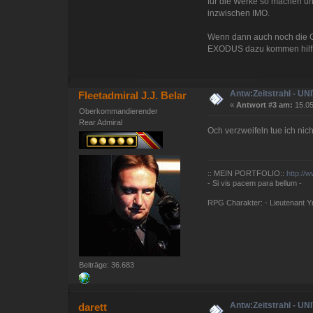
für die Werke so machen und
inzwischen IMO.
Wenn dann auch noch die G
EXODUS dazu kommen hilft 
Antw:Zeitstrahl - U
Fleetadmiral J.J. Belar
«
Antwort #3 am:
15.05
Oberkommandierender
Rear Admiral
Och verzweifeln tue ich nic
:: MEIN PORTFOLIO::
http://
- Si vis pacem para bellum -
RPG Charakter: - Lieutenant Yna
Beiträge: 36.683
Antw:Zeitstrahl - U
darett