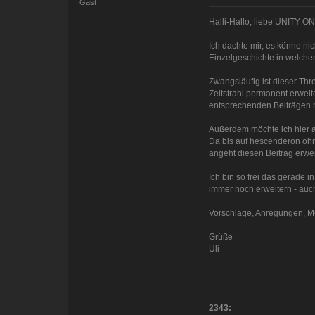
Gast
Halli-Hallo, liebe UNITY O
Ich dachte mir, es könne ni
Einzelgeschichte in welche
Zwangsläufig ist dieser Th
Zeitstrahl permanent erweit
entsprechenden Beiträgen h
Außerdem möchte ich hier au
Da bis auf hescenderon ohn
angeht diesen Beitrag erwei
Ich bin so frei das gerade 
immer noch erweitern - auc
Vorschläge, Anregungen, M
Grüße
Uli
2343: