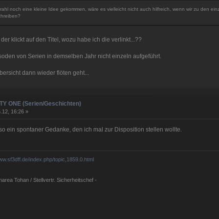
strahl noch eine kleine Idee gekommen, wäre es vielleicht nicht auch hilfreich, wenn wir zu den e
chreiben?
der klickt auf den Titel, wozu habe ich die verlinkt...??
oden von Serien in demselben Jahr nicht einzeln aufgeführt.
ersicht dann wieder flöten geht...
NITY ONE (Serien/Geschichten)
.12, 16:26 »
o ein spontaner Gedanke, den ich mal zur Disposition stellen wollte.
www.sf3dff.de/index.php/topic,1859.0.html
rea Tohan / Stellvertr. Sicherheitschef -