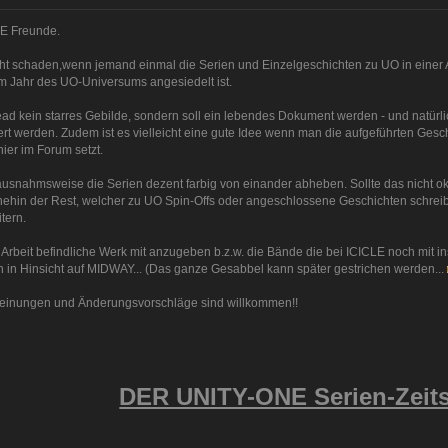
NE Freunde.
cht schaden,wenn jemand einmal die Serien und Einzelgeschichten zu UO in einer Ar
m Jahr des UO-Universums angesiedelt ist.
read kein starres Gebilde, sondern soll ein lebendes Dokument werden - und natürl
ert werden. Zudem ist es vielleicht eine gute Idee wenn man die aufgeführten Geschi
ier im Forum setzt.
snahmsweise die Serien dezent farbig von einander abheben. Sollte das nicht okay
ehin der Rest, welcher zu UO Spin-Offs oder angeschlossene Geschichten schreib
tern.
in Arbeit befindliche Werk mit anzugeben b.z.w. die Bände die bei ICICLE noch mit
h in Hinsicht auf MIDWAY... (Das ganze Gesabbel kann später gestrichen werden...
einungen und Änderungsvorschläge sind willkommen!!
DER UNITY-ONE Serien-Zeits