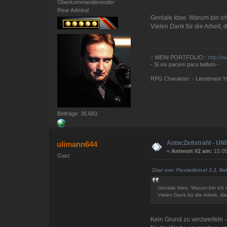
Oberkommandierender
Rear Admiral
Geniale Idee. Warum bin i
Vielen Dank für die Arbeit, 
:: MEIN PORTFOLIO::
http://
- Si vis pacem para bellum -
RPG Charakter: - Lieutenant Yna
Beiträge: 36.683
Antw:Zeitstrahl - U
ulimann644
«
Antwort #2 am:
15.05
Gast
Zitat von: Fleetadmiral J.J. B
Geniale Idee. Warum bin ic
Vielen Dank für die Arbeit, di
Kein Grund zu verzweifeln 