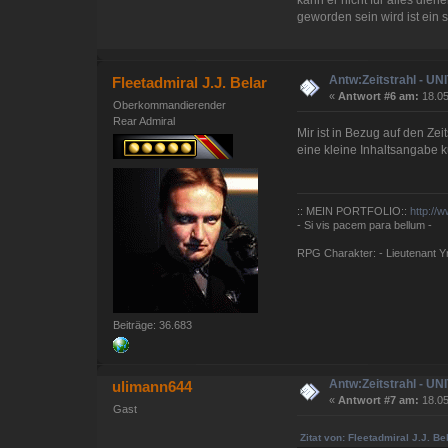
geworden sein wird ist ein sol
Antw:Zeitstrahl - U
Fleetadmiral J.J. Belar
«
Antwort #6 am:
18.05
Oberkommandierender
Rear Admiral
Mir ist in Bezug auf den Ze
eine kleine Inhaltsangabe k
:: MEIN PORTFOLIO::
http://
- Si vis pacem para bellum -
RPG Charakter: - Lieutenant Yna
Beiträge: 36.683
Antw:Zeitstrahl - U
ulimann644
«
Antwort #7 am:
18.05
Gast
Zitat von: Fleetadmiral J.J. B