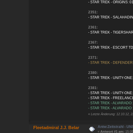
- STAR TREK - ORIGINS: 01.
2351:
- STAR TREK - SALAHADIN:
2361:
- STAR TREK - TIGERSHARK
2367:
- STAR TREK - ESCORT TDW
2371:
- STAR TREK - DEFENDER 
2380:
- STAR TREK - UNITY-ONE: 
2381:
- STAR TREK - UNITY-ONE: 
- STAR TREK - FREELANCER
- STAR TREK - ALVARADO: 0
- STAR TREK - ALVARADO: 0
«
Letzte Änderung: 12.10.12, 22
Antw:Zeitstrahl - U
Fleetadmiral J.J. Belar
«
Antwort #1 am:
15.05