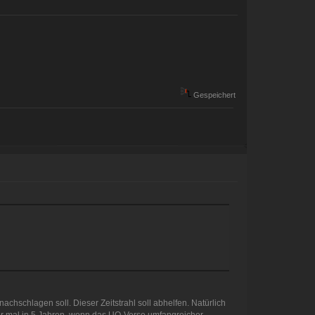
Gespeichert
chschlagen soll. Dieser Zeitstrahl soll abhelfen. Natürlich
 wir mal in 5 Jahren, wenn das UO-Verse umfangreicher