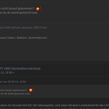
ch nicht darauf gekommen?
die du dir damit gemacht hast.
www.sf3dff.de/index.php/topic,1859.0.html
rea Tohan / Stellvertr. Sicherheitschef -
NITY ONE (Serien/Geschichten)
.12, 15:36 »
elar am 15.05.12, 14:54
h nicht darauf gekommen?
e du dir damit gemacht hast.
- denn im Grunde bist DU der Ideengeber; und zwar mit dem Lesetutorial für die U