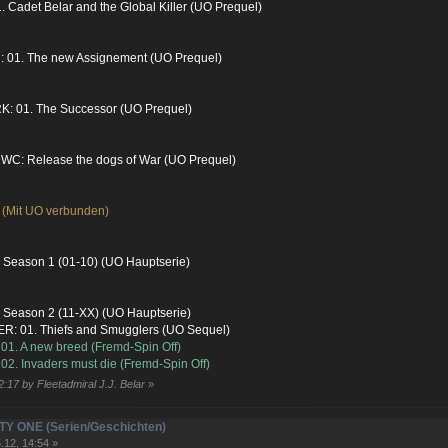
 Cadet Belar and the Global Killer (UO Prequel)
 01. The new Assignement (UO Prequel)
: 01. The Successor (UO Prequel)
C: Release the dogs of War (UO Prequel)
(Mit UO verbunden)
Season 1 (01-10) (UO Hauptserie)
Season 2 (11-XX) (UO Hauptserie)
: 01. Thiefs and Smugglers (UO Sequel)
1. A new breed (Fremd-Spin Off)
2. Invaders must die (Fremd-Spin Off)
:17 by Fleetadmiral J.J. Belar
»
NITY ONE (Serien/Geschichten)
.12, 14:54 »