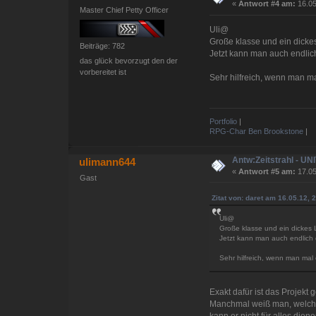
«
Antwort #4 am:
16.05
Master Chief Petty Officer
Uli@
Große klasse und ein dicke
Beiträge: 782
Jetzt kann man auch endlich
das glück bevorzugt den der
vorbereitet ist
Sehr hilfreich, wenn man m
Portfolio
|
RPG-Char Ben Brookstone
|
Antw:Zeitstrahl - U
ulimann644
«
Antwort #5 am:
17.05
Gast
Zitat von: daret am 16.05.12, 
Uli@
Große klasse und ein dickes 
Jetzt kann man auch endlich 
Sehr hilfreich, wenn man mal 
Exakt dafür ist das Projekt 
Manchmal weiß man, welches 
kann er nicht für alles die