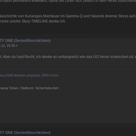
 dann permanent erweitern, damit die Leser sich zeitlich in dem Verse zurechtfind
eschichte von Kunangas Abenteuer im Gamma-Q und Valands diverse Storys auf d
eine solche Story-TIMELINE denke ich.
NITY ONE (Serien/Geschichten)
.12, 15:39 »
ht. Aber du hast Recht, ich denke so umfangreich wie das UO Verse inzwischen ist
www.sf3dff.de/index.php/topic,1859.0.html
rea Tohan / Stellvertr. Sicherheitschef -
NITY ONE (Serien/Geschichten)