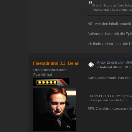
Mir ist in Bezug auf den Zeit
Inhaltsangabe kurz drunter s
Nö - wer den Inhalt braucht, 
Außerdem habe ich die Epis
Ich finde zudem, dass die Üb
Antw:Zeitstrahl - U
Fleetadmiral J.J. Belar
«
Antwort #8 am:
18.05
Oberkommandierender
Rear Admiral
Auch wieder wahr. War nur s
:: MEIN PORTFOLIO::
http://
- Si vis pacem para bellum -
RPG Charakter: - Lieutenant Yna