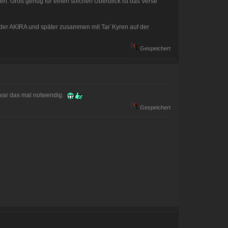
en. Groß genug für einen solchen Überblick ist das Verse
er AKIRA und später zusammen mit Tar´Kyren auf der
Gespeichert
, war das mal notwendig.
Gespeichert