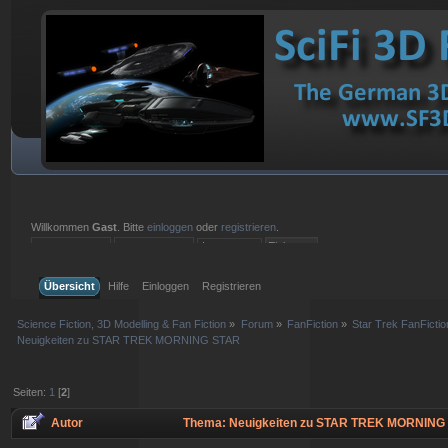
Willkommen
Gast
. Bitte
einloggen
oder
registrieren
.
Einloggen mit Benutzername, Passwort und Sitzungslänge
Übersicht
Hilfe
Einloggen
Registrieren
Science Fiction, 3D Modelling & Fan Fiction
»
Forum
»
FanFiction
»
Star Trek FanFictio
Neuigkeiten zu STAR TREK MORNING STAR
Seiten:
1
[
2
]
Autor
Thema: Neuigkeiten zu STAR TREK MORNING 