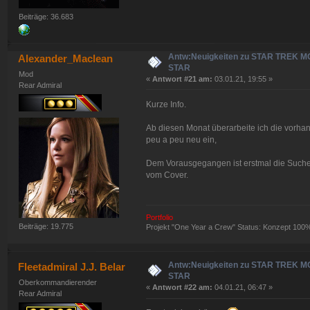
Beiträge: 36.683
Antw:Neuigkeiten zu STAR TREK 
Alexander_Maclean
STAR
Mod
«
Antwort #21 am:
03.01.21, 19:55 »
Rear Admiral
Kurze Info.
Ab diesen Monat überarbeite ich die vorha
peu a peu neu ein,
Dem Vorausgegangen ist erstmal die Suche
vom Cover.
Portfolio
Beiträge: 19.775
Projekt "One Year a Crew" Status: Konzept 100
Antw:Neuigkeiten zu STAR TREK 
Fleetadmiral J.J. Belar
STAR
Oberkommandierender
«
Antwort #22 am:
04.01.21, 06:47 »
Rear Admiral