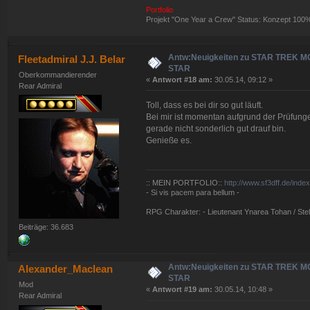
Portfolio
Projekt "One Year a Crew" Status: Konzept 100
Antw:Neuigkeiten zu STAR TREK 
Fleetadmiral J.J. Belar
STAR
Oberkommandierender
«
Antwort #18 am:
30.05.14, 09:12 »
Rear Admiral
Toll, dass es bei dir so gut läuft.
Bei mir ist momentan aufgrund der Prüfunge
gerade nicht sonderlich gut drauf bin.
Genieße es.
:: MEIN PORTFOLIO::
http://www.sf3dff.de/inde
- Si vis pacem para bellum -
RPG Charakter: - Lieutenant Ynarea Tohan / Stell
Beiträge: 36.683
Antw:Neuigkeiten zu STAR TREK 
Alexander_Maclean
STAR
Mod
«
Antwort #19 am:
30.05.14, 10:48 »
Rear Admiral