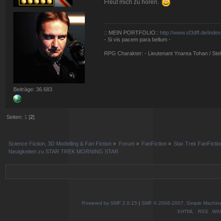
Freut mich zu hören.
:: MEIN PORTFOLIO::
http://www.sf3dff.de/inde
- Si vis pacem para bellum -
RPG Charakter: - Lieutenant Ynarea Tohan / Stell
Beiträge: 36.683
Seiten:
1
[
2
]
Science Fiction, 3D Modelling & Fan Fiction
»
Forum
»
FanFiction
»
Star Trek FanFictio
Neuigkeiten zu STAR TREK MORNING STAR
Powered by SMF 2.0.15
|
SMF © 2006-2007, Simple Machines
XHTML
RSS
WA