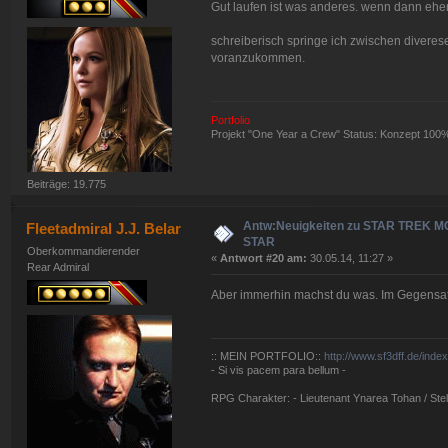
Gut laufen ist was anderes. wenn dann eher
schreiberisch springe ich zwischen diverese
voranzukommen.
Portfolio
Projekt "One Year a Crew" Status: Konzept 100
Beiträge: 19.775
Antw:Neuigkeiten zu STAR TREK 
Fleetadmiral J.J. Belar
STAR
Oberkommandierender
«
Antwort #20 am:
30.05.14, 11:27 »
Rear Admiral
Aber immerhin machst du was. Im Gegensatz
:: MEIN PORTFOLIO::
http://www.sf3dff.de/inde
- Si vis pacem para bellum -
RPG Charakter: - Lieutenant Ynarea Tohan / Stell