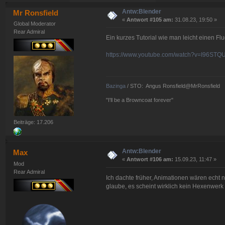
Antw:Blender
Mr Ronsfield
«
Antwort #105 am:
31.08.23, 19:50 »
Global Moderator
Rear Admiral
Ein kurzes Tutorial wie man leicht einen Flu
https://www.youtube.com/watch?v=I96ST
Bazinga
/ STO: Angus Ronsfield@MrRonsfield
"I'll be a Browncoat forever"
Beiträge: 17.206
Antw:Blender
Max
«
Antwort #106 am:
15.09.23, 11:47 »
Mod
Rear Admiral
Ich dachte früher, Animationen wären echt
glaube, es scheint wirklich kein Hexenwerk