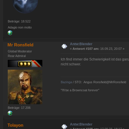
Beiträge: 18.522
Adagio non molto
Antw:Blender
Mr Ronsfield
«
Antwort #107 am:
16.09.23, 20:07 »
Global Moderator
Rear Admiral
Ich find immer die Schwierigkeit ist das gan
nicht schwer.
Bazinga
/ STO: Angus Ronsfield@MrRonsfield
"I'll be a Browncoat forever"
Beiträge: 17.206
Antw:Blender
Tolayon