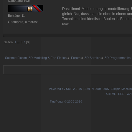
Cadet 2nd Year
Das stimmt. Modellierung ist modellierung.
gleich. Nur, dass man sie eben in einem and
Beiträge: 11
Techniken sind identisch. Boolen ist Boole
O tempora, o mores!
usw.
Seiten:
1
...
6
7
[
8
]
Science Fiction, 3D Modelling & Fan Fiction
»
Forum
»
3D Bereich
»
3D Programme im D
Powered by SMF 2.0.15
|
SMF © 2006-2007, Simple Machines
XHTML
RSS
WA
TinyPortal
© 2005-2019