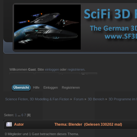
Willkommen
Gast
. Bitte
einloggen
oder
registrieren
.
Einloggen mit Benutzername, Passwort und Sitzungslänge
Übersicht
Hilfe
Einloggen
Registrieren
Science Fiction, 3D Modelling & Fan Fiction
»
Forum
»
3D Bereich
»
3D Programme im D
Seiten:
1
...
6
7
[
8
]
Autor
Thema: Blender (Gelesen 330202 mal)
0 Mitglieder und 1 Gast betrachten dieses Thema.