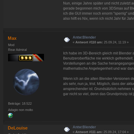
Nun, einige Jahre später und nicht zuletzt 
gerade begonnen mich von 3DSmax auf Blen
ich die GUI immer noch enorm "sperrig" und ni
also hilft es Nix, wenn ich nicht Jahr für 
Antw:Blender
Max
«
Antwort #110 am:
25.09.24, 11:19 »
Mod
Rear Admiral
Ich habe im 3D-Bereich gleich mit Blender 
Benutzeroberfläche nie wirklich gefremdelt.
Vorstellungen an die Sache herangegangen b
mathematische Angelegenheit und war dann 
Wenn ich an die alten Blender-Versionen d
als sehr, nun ja, trist. Möglich, dass der akt
ansprechender ist. Grundsätzlich nehmen s
gar nicht so viel, denn das Grundprinzip ist
Beiträge: 18.522
Adagio non molto
Antw:Blender
DeLouise
«
Antwort #111 am:
25.09.24, 17:04 »