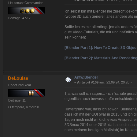
«
Antwort #108 am:
17.09.23, 18:17 »
Lieutenant Commander
Ich selbst bin mit Blender nie zurecht gek
(wobei 3D auch generell alles andere als me
Beiträge: 4.517
Sollte ich es mir allerdings jemals anders 
gute Viedo-Tutorials, die mir und natürlich
sein können:
[Blender Part 1]: How To Create 3D Objec
[Blender Part 2]: Materials And Renderin
Antw:Blender
DeLouise
«
Antwort #109 am:
22.09.24, 20:20 »
Cadet 2nd Year
Tja, was soll ich sagen... - ich "schule g
eigentlich auch bewusst dafür entschieden 
Beiträge: 11
O tempora, o mores!
Hintergrund war, dass ich sowohl Blender 
dass ich mit der GUI (war in 2015 und ich 
Tagen noch nicht wirklich etwas Anspreche
3DSmax 2014 oder 2015, da hatte ich nach 
nach meinem heutigen Maßstab) im Kasten -