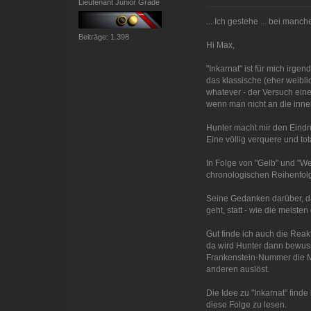
Lieutenant Junior Grade
... Ich gestehe ... bei manc
Beiträge: 1.398
Hi Max,
"Inkarnat" ist für mich irg
das klassische (eher weibli
whatever - der Versuch eine
wenn man nicht an die inner
Hunter macht mir den Eindru
Eine völlig verquere und to
In Folge von "Gelb" und "We
chronologischen Reihenfolg
Seine Gedanken darüber, das
geht, statt - wie die meiste
Gut finde ich auch die Reak
da wird Hunter dann bewuss
Frankenstein-Nummer die Mög
anderen auslöst.
Die Idee zu "Inkarnat" finde
diese Folge zu lesen.