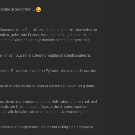
l schlecht geworden ...
vollkommen irren Charakters. Ich habe mich streckenweise an
amotten, gehe zum Friseur, lasse meine Nägel machen ..."
ch nie klappen kann (jedenfalls nicht für längere Zeit),
weil er sein Aussehen dem Normaldurchschnitt angleicht.
 meines Erachtens nach eine Episode, die man nicht aus der
auch wieder so hilflos, weil er diesen radikalen Weg dafür
in, ob nicht ein Eindringling die Satyr übernommen hat. Erst
n solchen Unsinn macht. Dass er durch seine spontane
als alle Irritation, die er durch seine Umwandlung bei
 Vorstellungen abgesehen - hat es mir richtig Spaß gemacht,