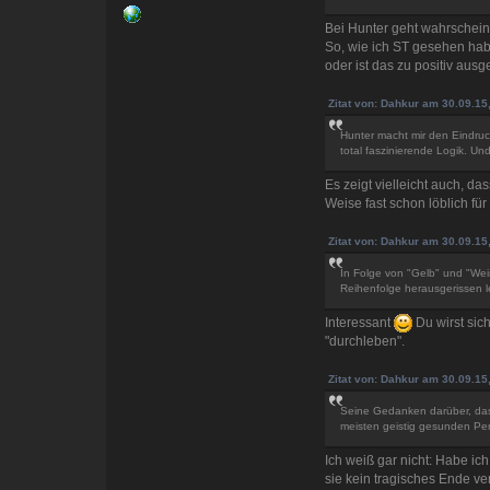
Bei Hunter geht wahrscheinl
So, wie ich ST gesehen hab
oder ist das zu positiv ausge
Zitat von: Dahkur am 30.09.15
Hunter macht mir den Eindruck
total faszinierende Logik. Un
Es zeigt vielleicht auch, d
Weise fast schon löblich fü
Zitat von: Dahkur am 30.09.15
In Folge von "Gelb" und "Wei
Reihenfolge herausgerissen le
Interessant
Du wirst sic
"durchleben".
Zitat von: Dahkur am 30.09.15
Seine Gedanken darüber, dass 
meisten geistig gesunden Pers
Ich weiß gar nicht: Habe ic
sie kein tragisches Ende ve