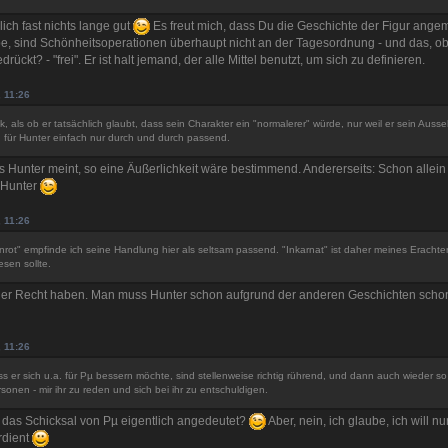
ich fast nichts lange gut
Es freut mich, dass Du die Geschichte der Figur ange
e, sind Schönheitsoperationen überhaupt nicht an der Tagesordnung - und das, obw
drückt? - "frei". Er ist halt jemand, der alle Mittel benutzt, um sich zu definieren.
, 11:26
, als ob er tatsächlich glaubt, dass sein Charakter ein "normalerer" würde, nur weil er sein Aus
d für Hunter einfach nur durch und durch passend.
ass Hunter meint, so eine Äußerlichkeit wäre bestimmend. Andererseits: Schon allein
r Hunter
, 11:26
nrot" empfinde ich seine Handlung hier als seltsam passend. "Inkarnat" ist daher meines Eracht
sen sollte.
her Recht haben. Man muss Hunter schon aufgrund der anderen Geschichten schon 
, 11:26
er sich u.a. für Pµ bessern möchte, sind stellenweise richtig rührend, und dann auch wieder so hil
onen - mir ihr zu reden und sich bei ihr zu entschuldigen.
h das Schicksal von Pµ eigentlich angedeutet?
Aber, nein, ich glaube, ich will nu
rdient