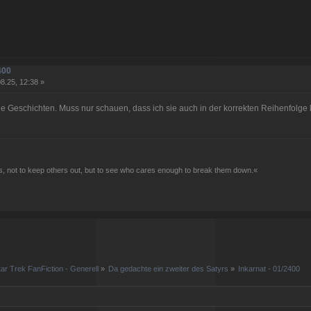
400
8.25, 12:38 »
ne Geschichten. Muss nur schauen, dass ich sie auch in der korrekten Reihenfolge 
, not to keep others out, but to see who cares enough to break them down.«
tar Trek FanFiction - Generell
»
Da gedachte ein zweiter des Satyrs
»
Inkarnat - 01/2400