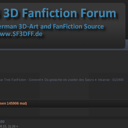
tar Trek FanFiction - Generell
»
Da gedachte ein zweiter des Satyrs
»
Inkarnat - 01/2400
esen 145906 mal)
400
9.15, 11:26 »