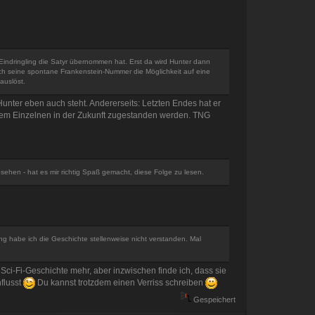
 Eindringling die Satyr übernommen hat. Erst da wird Hunter dann
ch seine spontane Frankenstein-Nummer die Möglichkeit auf eine
auslöst.
unter eben auch steht. Andererseits: Letzten Endes hat er
n dem Einzelnen in der Zukunft zugestanden werden. TNG
gesehen - hat es mir richtig Spaß gemacht, diese Folge zu lesen.
g habe ich die Geschichte stellenweise nicht verstanden. Mal
Sci-Fi-Geschichte mehr, aber inzwischen finde ich, dass sie
nflusst
Du kannst trotzdem einen Verriss schreiben
Gespeichert