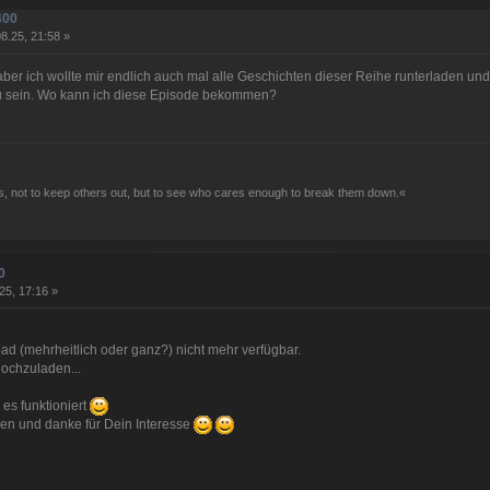
400
8.25, 21:58 »
, aber ich wollte mir endlich auch mal alle Geschichten dieser Reihe runterladen 
zu sein. Wo kann ich diese Episode bekommen?
, not to keep others out, but to see who cares enough to break them down.«
0
25, 17:16 »
load (mehrheitlich oder ganz?) nicht mehr verfügbar.
hochzuladen...
 es funktioniert
sen und danke für Dein Interesse