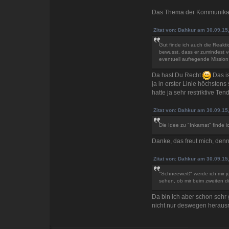
Das Thema der Kommunikatio
Zitat von: Dahkur am 30.09.15
Gut finde ich auch die Reakti
bewusst, dass er zumindest v
eventuell aufregende Mission 
Da hast Du Recht
Das is
ja in erster Linie höchsten
hatte ja sehr restriktive T
Zitat von: Dahkur am 30.09.15
Die Idee zu "Inkarnat" finde i
Danke, das freut mich, denn
Zitat von: Dahkur am 30.09.15
"Schneeweiß" werde ich mir j
sehen, ob mir beim zweiten d
Da bin ich aber schon sehr 
nicht nur deswegen herausra