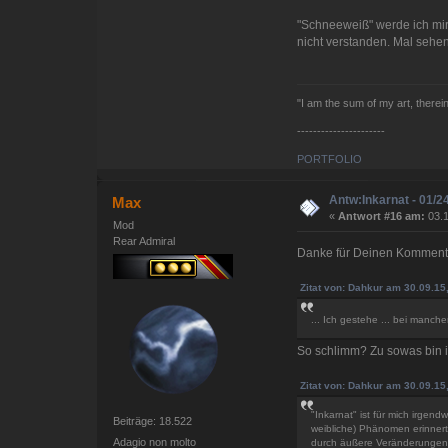
"Schneeweiß" werde ich mir
nicht verstanden. Mal sehe
"I am the sum of my art, therei
----------------------
PORTFOLIO
Antw:Inkarnat - 01/2
Max
«
Antwort #16 am:
03.1
Mod
Rear Admiral
Danke für Deinen Kommen
Zitat von: Dahkur am 30.09.15
... Ich gestehe ... bei manche
So schlimm? Zu sowas bin i
Zitat von: Dahkur am 30.09.15
"Inkarnat" ist für mich irgen
Beiträge: 18.522
weibliche) Phänomen erinnert 
Adagio non molto
durch äußere Veränderungen zu