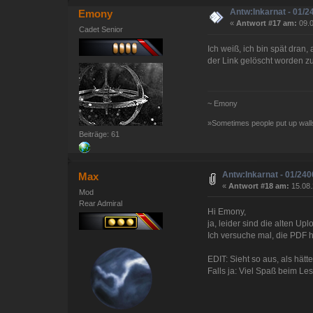
Antw:Inkarnat - 01/2
Emony
«
Antwort #17 am:
09.0
Cadet Senior
Ich weiß, ich bin spät dran
der Link gelöscht worden 
~ Emony
»Sometimes people put up walls
Beiträge: 61
Antw:Inkarnat - 01/240
Max
«
Antwort #18 am:
15.08.
Mod
Rear Admiral
Hi Emony,
ja, leider sind die alten Up
Ich versuche mal, die PDF 
EDIT: Sieht so aus, als hätte
Falls ja: Viel Spaß beim Le