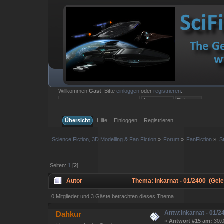
Willkommen
Gast
. Bitte
einloggen
oder
registrieren
.
Einloggen mit Benutzername, Passwort und Sitzungslänge
Übersicht
Hilfe
Einloggen
Registrieren
Science Fiction, 3D Modelling & Fan Fiction
»
Forum
»
FanFiction
»
S
Seiten:
1
[
2
]
Autor
Thema: Inkarnat - 01/2400 (Gel
0 Mitglieder und 3 Gäste betrachten dieses Thema.
Antw:Inkarnat - 01/2
Dahkur
«
Antwort #15 am:
30.0