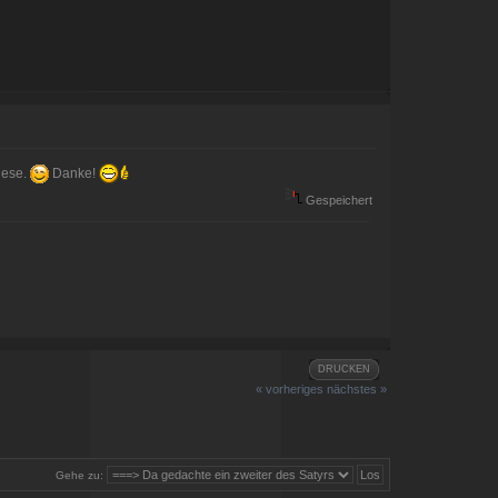
lese.
Danke!
Gespeichert
DRUCKEN
« vorheriges
nächstes »
Gehe zu: