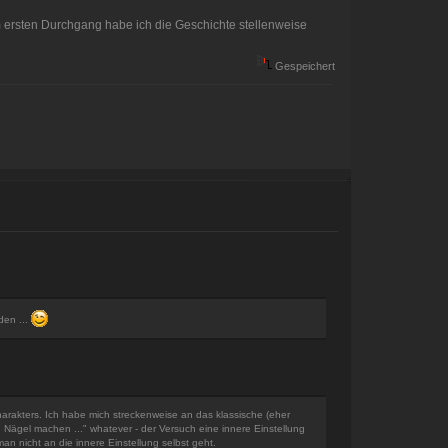
 ersten Durchgang habe ich die Geschichte stellenweise
Gespeichert
den ...
Charakters. Ich habe mich streckenweise an das klassische (eher
e Nägel machen ..." whatever - der Versuch eine innere Einstellung
an nicht an die innere Einstellung selbst geht.