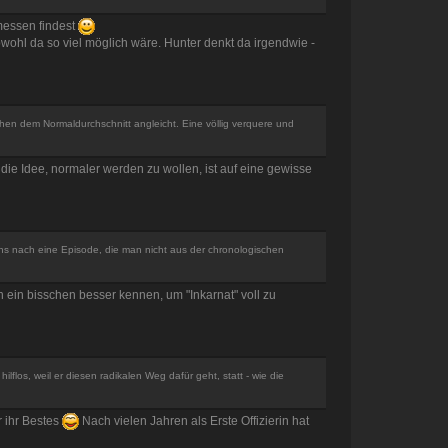
messen findest
ohl da so viel möglich wäre. Hunter denkt da irgendwie -
sehen dem Normaldurchschnitt angleicht. Eine völlig verquere und
 die Idee, normaler werden zu wollen, ist auf eine gewisse
ens nach eine Episode, die man nicht aus der chronologischen
ein bisschen besser kennen, um "Inkarnat" voll zu
flos, weil er diesen radikalen Weg dafür geht, statt - wie die
r ihr Bestes
Nach vielen Jahren als Erste Offizierin hat