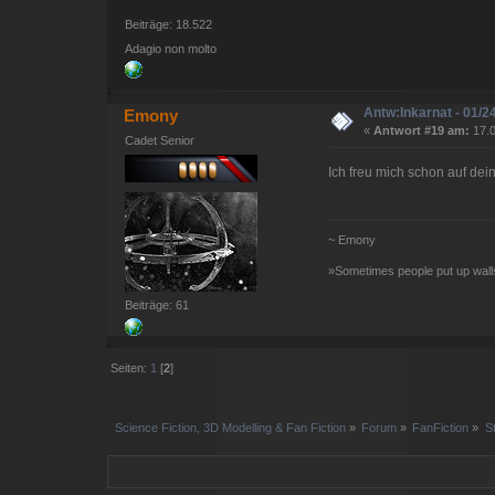
Beiträge: 18.522
Adagio non molto
Antw:Inkarnat - 01/2
Emony
«
Antwort #19 am:
17.0
Cadet Senior
Ich freu mich schon auf dei
~ Emony
»Sometimes people put up walls
Beiträge: 61
Seiten:
1
[
2
]
Science Fiction, 3D Modelling & Fan Fiction
»
Forum
»
FanFiction
»
S