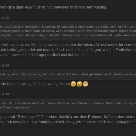
n ist ja dann eigentlich in "Schneeweiß" noch mal sehr wichtig.
, 11:26
on des Admirals im folgenden Gespräch. Er kann sich ja überhaupt nicht sicher sein, ob nicht ein
orausschauender hätte handeln sollen, wenn er schon einen solchen Unsinn macht. Dass er dur
vergibt, dürfte an ihm mehr nagen als alle Irritation, die er durch seine Umwandlung bei anderen 
t wohl auch so ein Moment gewesen, bei dem die Admiralität mal merkt, für waws H
s sich selbst geschadet und man darf sich natürlich auch fragen, welche Freiheite
endenzen, wenn man die Angepasstheit mal durchdachte.
, 11:26
ch (im positiven Sinne) irrwitzig, und - von allzu bildlichen pathologie-ähnlichen Vorstellungen ab
 sie ist ja ein wenig, ähh, ein wenig extrem
, 11:26
etzt auch noch einmal vornehmen, bevor ich dazu meine Meinung schreibe. Beim ersten Durchgan
ie Erleuchtung kommt.
gespannt. "Schneeweiß" fällt schon ziemlich aus dem Rahmen, ist fast schon keine 
gt. Ich mag die ruhige Aufdringlichkeit. Okay, jetzt habe ich Dich aber genug beei