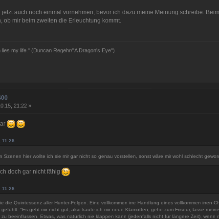
 jetzt auch noch einmal vornehmen, bevor ich dazu meine Meinung schreibe. Beim
n, ob mir beim zweiten die Erleuchtung kommt.
n lies my life." (Duncan Regehr/"A Dragon's Eye")
400
0.15, 21:22 »
tar
, 11:26
n Szenen hier wollte ich sie mir gar nicht so genau vorstellen, sonst wäre mir wohl schlecht gewor
ch doch gar nicht fähig
, 11:26
dwie die Quintessenz aller Hunter-Folgen. Eine vollkommen irre Handlung eines vollkommen irren 
gefühlt: "Es geht mir nicht gut, also kaufe ich mir neue Klamotten, gehe zum Friseur, lasse mein
 beeinflussen. Etwas, was natürlich nie klappen kann (jedenfalls nicht für längere Zeit), wenn m