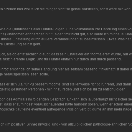
hen Szenen hier wollte ich sie mir gar nicht so genau vorstellen, sonst wäre mir woh
endwie die Quintessenz aller Hunter-Folgen. Eine vollkommen irre Handlung eines 
che) Phänomen erinnert gefühlt: "Es geht mir nicht gut, also kaufe ich mir neue Kl
 innere Einstellung durch äußere Veränderungen zu beeinflussen. Etwas, was natürli
e Einstellung selbst geht.
ck, als ob er tatsächlich glaubt, dass sein Charakter ein "normalerer" würde, nur 
tal faszinierende Logik. Und für Hunter einfach nur durch und durch passend.
inrot" empfinde ich seine Handlung hier als seltsam passend. "Inkarnat" ist daher
e herausgerissen lesen sollte.
s er sich u.a. für Pµ bessern möchte, sind stellenweise richtig rührend, und dann 
n geistig gesunden Personen - mir ihr zu reden und sich bei ihr zu entschuldigen.
tion des Admirals im folgenden Gespräch. Er kann sich ja überhaupt nicht sicher se
t, dass er zumindest vorausschauender hätte handeln sollen, wenn er schon eine
lichkeit auf eine eventuell aufregende Mission vergibt, dürfte an ihm mehr nagen 
 ich (im positiven Sinne) irrwitzig, und - von allzu bildlichen pathologie-ähnlichen