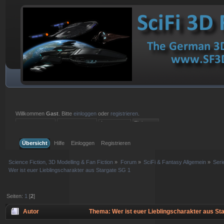
Willkommen
Gast
. Bitte
einloggen
oder
registrieren
.
Einloggen mit Benutzername, Passwort und Sitzungslänge
Übersicht
Hilfe
Einloggen
Registrieren
Science Fiction, 3D Modelling & Fan Fiction
»
Forum
»
SciFi & Fantasy Allgemein
»
Ser
Wer ist euer Lieblingscharakter aus Stargate SG 1
Seiten:
1
[
2
]
Autor
Thema: Wer ist euer Lieblingscharakter aus St