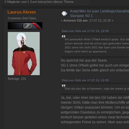
0 Mitglieder und 1 Gast betrachten dieses Thema.
Antw:Wer ist euer Lieblingscharakt
Laurus Akrem
Stargate SG 1
Crewman 2nd Class
«
Antwort #15 am:
17.07.13, 22:35 »
Zitat von: Kirk am 17.07.13, 22:09
Ich persönlich finde O'Niell einfach spize. Gut
schon kannte und da schon gut gefunden habe. A
SG1 ohne hin nicht SG1 klar Sam und Daniel sind
folgen nicht mehr so spannend.
Du sprichst mir aus der Seele.
SG 1 ohne O'Neill gefiel mir auch um einige
Da fehlte der Serie mMn gleich ein entsch
Beiträge: 231
Zitat von: Kirk am 17.07.13, 22:09
Und als dan die ori kammen, naja die waren ja 
Ja, bei, oder eher mit den Ori haben sie mM
meiner Sicht, hätte man ihre Mutterschiffe
übrigen Völker anpassen können. Um es som
aufgerüsten Daedalus zu ermöglichen, gege
einfach besser gefallen einen zwar techno
schlagenden Feind zu sehen. Aber was solls, 