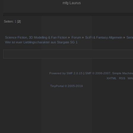
mfg Laurus
Seiten:
1
[
2
]
Science Fiction, 3D Modelling & Fan Fiction
»
Forum
»
SciFi & Fantasy Allgemein
»
Ser
Wer ist euer Lieblingscharakter aus Stargate SG 1
Powered by SMF 2.0.15
|
SMF © 2006-2007, Simple Machines
XHTML
RSS
WA
TinyPortal
© 2005-2019