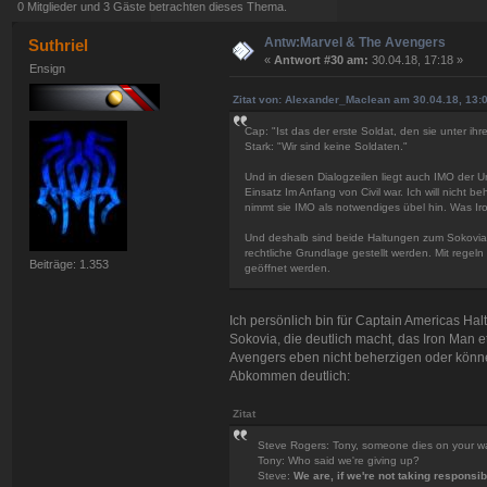
0 Mitglieder und 3 Gäste betrachten dieses Thema.
Antw:Marvel & The Avengers
Suthriel
«
Antwort #30 am:
30.04.18, 17:18 »
Ensign
Zitat von: Alexander_Maclean am 30.04.18, 13:
Cap: "Ist das der erste Soldat, den sie unter i
Stark: "Wir sind keine Soldaten."
Und in diesen Dialogzeilen liegt auch IMO der 
Einsatz Im Anfang von Civil war. Ich will nicht b
nimmt sie IMO als notwendiges übel hin. Was Ir
Und deshalb sind beide Haltungen zum Sokovia V
rechtliche Grundlage gestellt werden. Mit regeln 
Beiträge: 1.353
geöffnet werden.
Ich persönlich bin für Captain Americas Ha
Sokovia, die deutlich macht, das Iron Man 
Avengers eben nicht beherzigen oder könne
Abkommen deutlich:
Zitat
Steve Rogers: Tony, someone dies on your wat
Tony: Who said we're giving up?
Steve:
We are, if we're not taking responsib