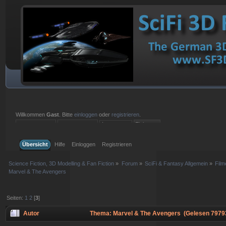
Willkommen
Gast
. Bitte
einloggen
oder
registrieren
.
Einloggen mit Benutzername, Passwort und Sitzungslänge
Übersicht
Hilfe
Einloggen
Registrieren
Science Fiction, 3D Modelling & Fan Fiction
»
Forum
»
SciFi & Fantasy Allgemein
»
Film
Marvel & The Avengers
Seiten:
1
2
[
3
]
Autor
Thema: Marvel & The Avengers (Gelesen 7979