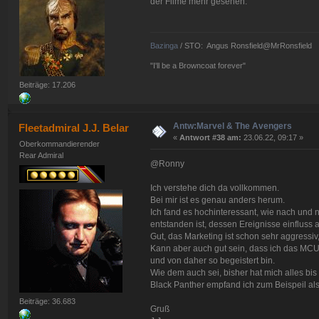
der Filme mehr gesehen.
Bazinga
/ STO: Angus Ronsfield@MrRonsfield
"I'll be a Browncoat forever"
Beiträge: 17.206
Antw:Marvel & The Avengers
Fleetadmiral J.J. Belar
«
Antwort #38 am:
23.06.22, 09:17 »
Oberkommandierender
Rear Admiral
@Ronny
Ich verstehe dich da vollkommen.
Bei mir ist es genau anders herum.
Ich fand es hochinteressant, wie nach u
entstanden ist, dessen Ereignisse einfluss 
Gut, das Marketing ist schon sehr aggressiv
Kann aber auch gut sein, dass ich das MCU
und von daher so begeistert bin.
Wie dem auch sei, bisher hat mich alles bis 
Black Panther empfand ich zum Beispeil al
Beiträge: 36.683
Gruß