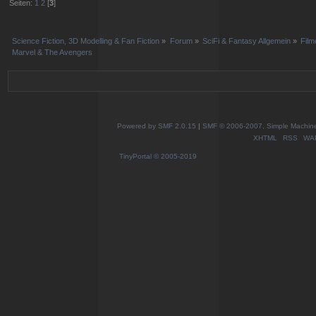
Seiten:
1
2
[
3
]
Science Fiction, 3D Modelling & Fan Fiction
»
Forum
»
SciFi & Fantasy Allgemein
»
Film
Marvel & The Avengers
Powered by SMF 2.0.15
|
SMF © 2006-2007, Simple Machines
XHTML
RSS
WA
TinyPortal
© 2005-2019