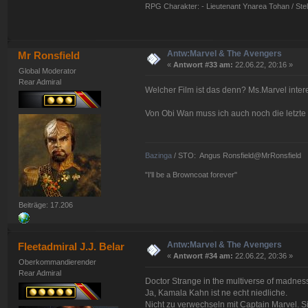
RPG Charakter: - Lieutenant Ynarea Tohan / Stell
Antw:Marvel & The Avengers
Mr Ronsfield
«
Antwort #33 am:
22.06.22, 20:16 »
Global Moderator
Rear Admiral
Welcher Film ist das denn? Ms.Marvel intere
Von Obi Wan muss ich auch noch die letzte F
Bazinga
/ STO: Angus Ronsfield@MrRonsfield
"I'll be a Browncoat forever"
Beiträge: 17.206
Antw:Marvel & The Avengers
Fleetadmiral J.J. Belar
«
Antwort #34 am:
22.06.22, 20:36 »
Oberkommandierender
Rear Admiral
Doctor Strange in the multiverse of madness,
Ja, Kamala Kahn ist ne echt niedliche.
Nicht zu verwechseln mit Captain Marvel. Si