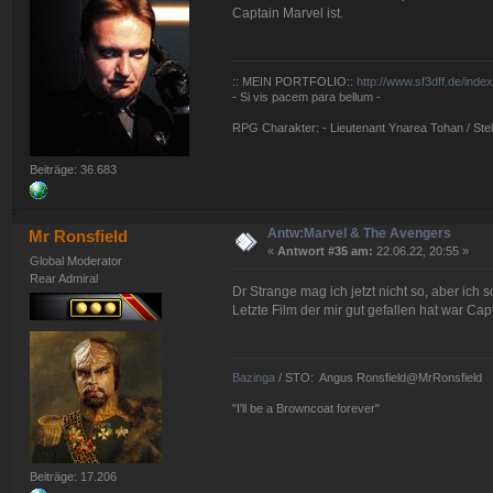
Captain Marvel ist.
:: MEIN PORTFOLIO::
http://www.sf3dff.de/inde
- Si vis pacem para bellum -
RPG Charakter: - Lieutenant Ynarea Tohan / Stell
Beiträge: 36.683
Antw:Marvel & The Avengers
Mr Ronsfield
«
Antwort #35 am:
22.06.22, 20:55 »
Global Moderator
Rear Admiral
Dr Strange mag ich jetzt nicht so, aber ich 
Letzte Film der mir gut gefallen hat war Cap
Bazinga
/ STO: Angus Ronsfield@MrRonsfield
"I'll be a Browncoat forever"
Beiträge: 17.206