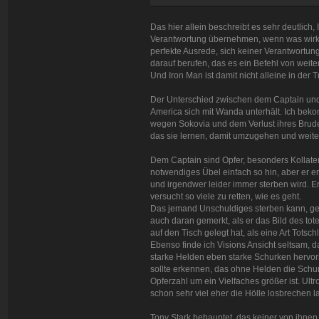
Das hier allein beschreibt es sehr deutlich, I
Verantwortung übernehmen, wenn was wirklic
perfekte Ausrede, sich keiner Verantwortun
darauf berufen, das es ein Befehl von weite
Und Iron Man ist damit nicht alleine in der T
Der Unterschied zwischen dem Captain und 
America sich mit Wanda unterhält. Ich be
wegen Sokovia und dem Verlust ihres Bruder
das sie lernen, damit umzugehen und weit
Dem Captain sind Opfer, besonders Kollater
notwendiges Übel einfach so hin, aber er er
und irgendwer leider immer sterben wird. Er
versucht so viele zu retten, wie es geht.
Das jemand Unschuldiges sterben kann, g
auch daran gemerkt, als er das Bild des t
auf den Tisch gelegt hat, als eine Art Totsc
Ebenso finde ich Visions Ansicht seltsam, 
starke Helden eben starke Schurken hervor
sollte erkennen, das ohne Helden die Schur
Opferzahl um ein Vielfaches größer ist. Ultr
schon sehr viel eher die Hölle losbrechen l
Tony Stark behauptet, das keiner von ihnen 