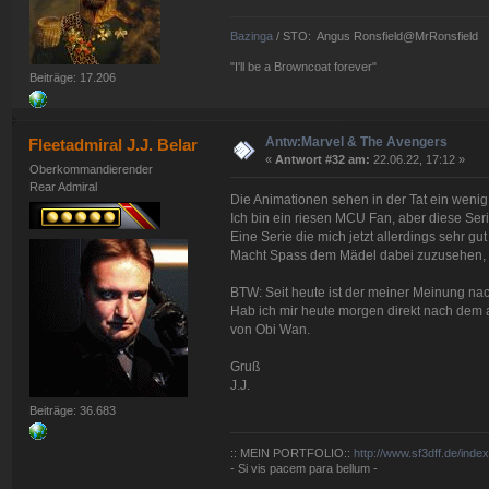
Bazinga
/ STO: Angus Ronsfield@MrRonsfield
"I'll be a Browncoat forever"
Beiträge: 17.206
Antw:Marvel & The Avengers
Fleetadmiral J.J. Belar
«
Antwort #32 am:
22.06.22, 17:12 »
Oberkommandierender
Rear Admiral
Die Animationen sehen in der Tat ein wenig b
Ich bin ein riesen MCU Fan, aber diese Seri
Eine Serie die mich jetzt allerdings sehr gut 
Macht Spass dem Mädel dabei zuzusehen, wi
BTW: Seit heute ist der meiner Meinung na
Hab ich mir heute morgen direkt nach dem 
von Obi Wan.
Gruß
J.J.
Beiträge: 36.683
:: MEIN PORTFOLIO::
http://www.sf3dff.de/inde
- Si vis pacem para bellum -