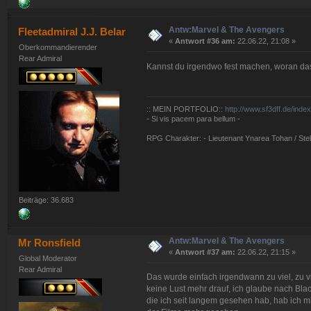
Antw:Marvel & The Avengers
Fleetadmiral J.J. Belar
«
Antwort #36 am:
22.06.22, 21:08 »
Oberkommandierender
Rear Admiral
Kannst du irgendwo fest machen, woran da
:: MEIN PORTFOLIO::
http://www.sf3dff.de/inde
- Si vis pacem para bellum -
RPG Charakter: - Lieutenant Ynarea Tohan / Stell
Beiträge: 36.683
Antw:Marvel & The Avengers
Mr Ronsfield
«
Antwort #37 am:
22.06.22, 21:15 »
Global Moderator
Rear Admiral
Das wurde einfach irgendwann zu viel, zu vie
keine Lust mehr drauf, ich glaube nach Blac
die ich seit langem gesehen hab, hab ich 