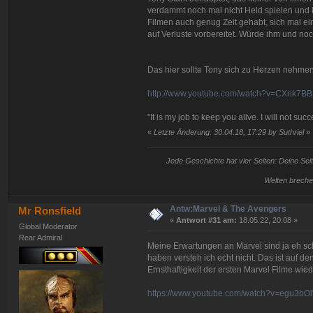
verdammt noch mal nicht Held spielen und i
Filmen auch genug Zeit gehabt, sich mal ei
auf Verluste vorbereitet. Würde ihm und noc
Das hier sollte Tony sich zu Herzen nehmen
http://www.youtube.com/watch?v=CXnk7B
"It is my job to keep you alive. I will not succ
«
Letzte Änderung: 30.04.18, 17:29 by Suthriel
»
Jede Geschichte hat vier Seiten: Deine Seit
Welten breche
Antw:Marvel & The Avengers
Mr Ronsfield
«
Antwort #31 am:
18.05.22, 20:08 »
Global Moderator
Rear Admiral
Meine Erwartungen an Marvel sind ja eh sc
haben versteh ich echt nicht. Das ist auf de
Ernsthaftigkeit der ersten Marvel Filme wi
https://www.youtube.com/watch?v=egu3b