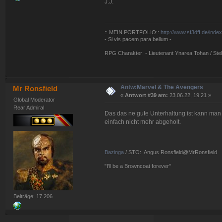
J.J.
:: MEIN PORTFOLIO::
http://www.sf3dff.de/inde
- Si vis pacem para bellum -
RPG Charakter: - Lieutenant Ynarea Tohan / Stell
Antw:Marvel & The Avengers
Mr Ronsfield
«
Antwort #39 am:
23.06.22, 19:21 »
Global Moderator
Rear Admiral
Das das ne gute Unterhaltung ist kann man 
einfach nicht mehr abgeholt.
Bazinga
/ STO: Angus Ronsfield@MrRonsfield
"I'll be a Browncoat forever"
Beiträge: 17.206