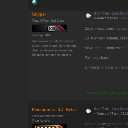
Star Trek - Lost Con
Snyper
«
Antwort #3 am:
03.12
Petty Officer 2nd Class
Zu den Kozeptzeichnungen
Beiträge: 406
Es ist wirklich schade, das
Immer wenn ich denk mein PC
läuft so wie er soll, ist er veraltet.
So wurde aus dem ersten En
Aber es dauert immer ne Zeit,
bis mein Hirn das schaltet ;)
Zu Imageshack:
Ich mach mir da schon lang
\"Hoffnung\" darf aber nie das
Star Trek - Lost Con
Fleetadmiral J.J. Belar
«
Antwort #4 am:
03.12
Oberkommandierender
Rear Admiral
Gerade deswegen haben Sovr