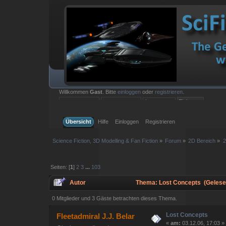
Willkommen
Gast
. Bitte
einloggen
oder
registrieren
.
Einloggen mit Benutzername, Passwort und Sitzungslänge
Übersicht
Hilfe
Einloggen
Registrieren
Science Fiction, 3D Modelling & Fan Fiction
»
Forum
»
2D Bereich
»
2
Seiten: [
1
]
2
3
...
103
Autor
Thema: Lost Concepts (Gelese
0 Mitglieder und 3 Gäste betrachten dieses Thema.
Lost Concepts
Fleetadmiral J.J. Belar
«
am:
03.12.06, 17:03 »