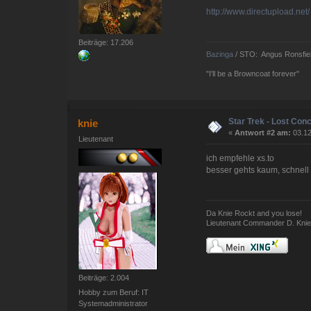
http://www.directupload.net/
Beiträge: 17.206
Bazinga
/ STO: Angus Ronsfie
"I'll be a Browncoat forever"
Star Trek - Lost Con
knie
«
Antwort #2 am:
03.12
Lieutenant
ich empfehle xs.to
besser gehts kaum, schnell
Da Knie Rockt and you lose!
Lieutenant Commander D. Kniel
Beiträge: 2.004
Hobby zum Beruf: IT
Systemadministrator