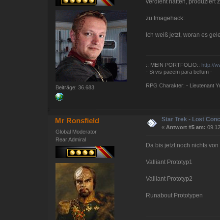
verdient hätten, produziert 
zu Imagehack:
Ich weiß jetzt, woran es g
:: MEIN PORTFOLIO::
http://
- Si vis pacem para bellum -
RPG Charakter: - Lieutenant Yna
Beiträge: 36.683
Star Trek - Lost Con
Mr Ronsfield
«
Antwort #5 am:
09.12
Global Moderator
Rear Admiral
Da bis jetzt noch nichts vo
Valliant Prototyp1
Valliant Prototyp2
Runabout Prototypen