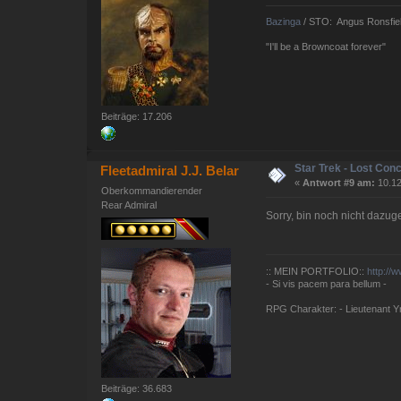
Bazinga
/ STO: Angus Ronsfie
"I'll be a Browncoat forever"
Beiträge: 17.206
Star Trek - Lost Con
Fleetadmiral J.J. Belar
«
Antwort #9 am:
10.12
Oberkommandierender
Rear Admiral
Sorry, bin noch nicht daz
:: MEIN PORTFOLIO::
http://
- Si vis pacem para bellum -
RPG Charakter: - Lieutenant Yna
Beiträge: 36.683