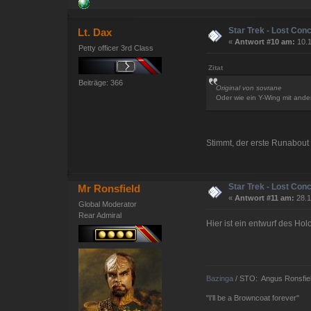
Star Trek - Lost Con
Lt. Dax
«
Antwort #10 am:
10.1
Petty officer 3rd Class
Zitat
Beiträge: 366
Original von sovrane
Oder wie ein Y-Wing mit and
Stimmt, der erste Runabout s
Star Trek - Lost Con
Mr Ronsfield
«
Antwort #11 am:
28.1
Global Moderator
Rear Admiral
Hier ist ein entwurf des Hol
Bazinga
/ STO: Angus Ronsfie
"I'll be a Browncoat forever"