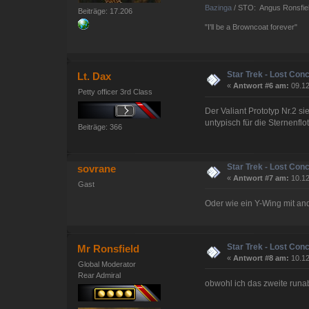
Bazinga
/ STO: Angus Ronsfie
Beiträge: 17.206
"I'll be a Browncoat forever"
Star Trek - Lost Con
Lt. Dax
«
Antwort #6 am:
09.12
Petty officer 3rd Class
Der Valiant Prototyp Nr.2 si
untypisch für die Sternenflo
Beiträge: 366
Star Trek - Lost Con
sovrane
«
Antwort #7 am:
10.12
Gast
Oder wie ein Y-Wing mit a
Star Trek - Lost Con
Mr Ronsfield
«
Antwort #8 am:
10.12
Global Moderator
Rear Admiral
obwohl ich das zweite runab