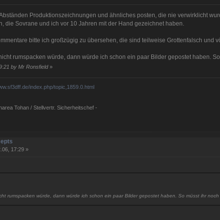
Abständen Produktionszeichnungen und ähnliches posten, die nie verwirklicht wurden
n, die Sovrane und ich vor 10 Jahren mit der Hand gezeichnet haben.
mmentare bitte ich großzügig zu übersehen, die sind teilweise Grottenfalsch und völ
icht rumspacken würde, dann würde ich schon ein paar Bilder gepostet haben. So
9:21 by Mr Ronsfield
»
www.sf3dff.de/index.php/topic,1859.0.html
rea Tohan / Stellvertr. Sicherheitschef -
cepts
.06, 17:29 »
cht rumspacken würde, dann würde ich schon ein paar Bilder gepostet haben. So müsst ihr noch