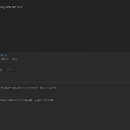
ld@MrRonsfield
cepts
.06, 01:54 »
ugekommen.
www.sf3dff.de/index.php/topic,1859.0.html
rea Tohan / Stellvertr. Sicherheitschef -