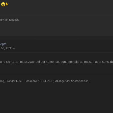
:
ld@MrRonsfield
cepts
.06, 17:38 »
 und sicher! an muss zwar bei der namensgebung nen bisl aufpassen aber sonst de
ing, Pilot der U.S.S. Snakebite NCC 43261 (SdI Jäger der Scorpionclass)