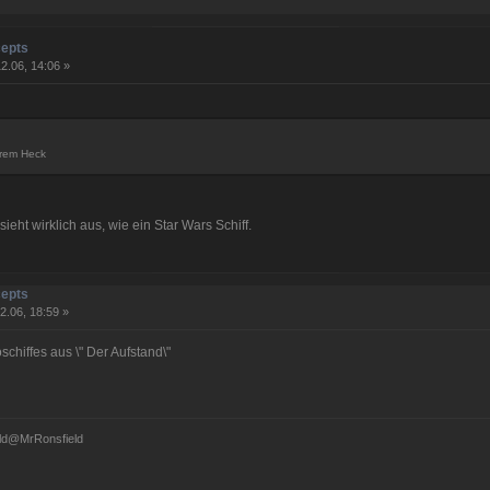
cepts
2.06, 14:06 »
erem Heck
ieht wirklich aus, wie ein Star Wars Schiff.
cepts
2.06, 18:59 »
oschiffes aus \" Der Aufstand\"
ld@MrRonsfield