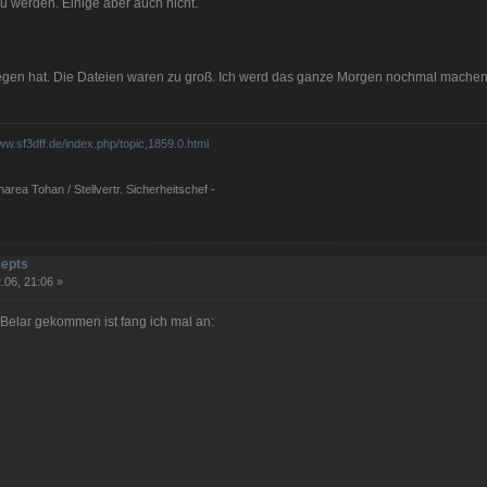
zu werden. Einige aber auch nicht.
elegen hat. Die Dateien waren zu groß. Ich werd das ganze Morgen nochmal machen
www.sf3dff.de/index.php/topic,1859.0.html
rea Tohan / Stellvertr. Sicherheitschef -
cepts
.06, 21:06 »
n Belar gekommen ist fang ich mal an: