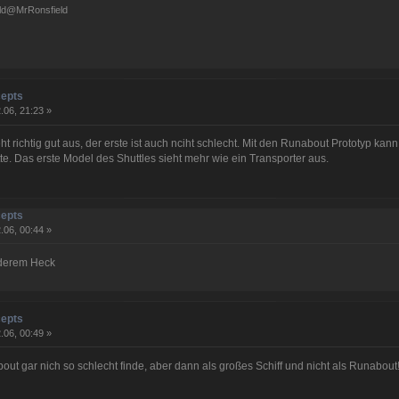
ld@MrRonsfield
cepts
.06, 21:23 »
eht richtig gut aus, der erste ist auch nciht schlecht. Mit den Runabout Prototyp kan
tte. Das erste Model des Shuttles sieht mehr wie ein Transporter aus.
cepts
.06, 00:44 »
nderem Heck
cepts
.06, 00:49 »
out gar nich so schlecht finde, aber dann als großes Schiff und nicht als Runabout