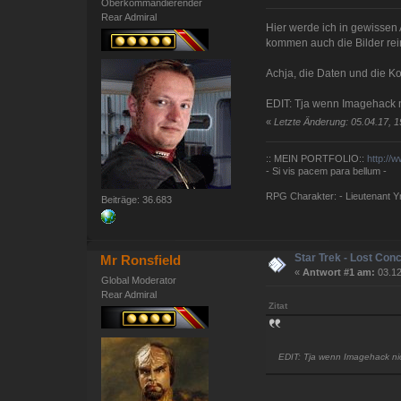
Oberkommandierender
Rear Admiral
Hier werde ich in gewissen 
kommen auch die Bilder rei
Achja, die Daten und die Ko
EDIT: Tja wenn Imagehack n
«
Letzte Änderung: 05.04.17, 1
:: MEIN PORTFOLIO::
http://
- Si vis pacem para bellum -
RPG Charakter: - Lieutenant Yna
Beiträge: 36.683
Star Trek - Lost Con
Mr Ronsfield
«
Antwort #1 am:
03.12
Global Moderator
Rear Admiral
Zitat
EDIT: Tja wenn Imagehack ni