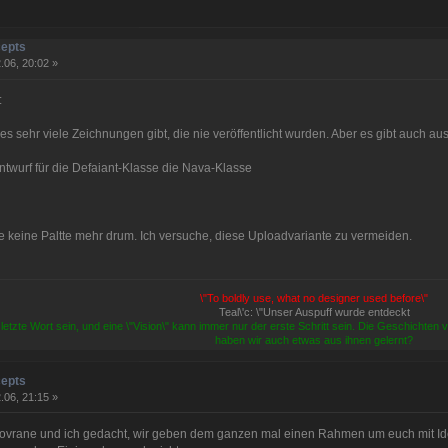
cepts
.06, 20:02 »
:
s es sehr viele Zeichnungen gibt, die nie veröffentlicht wurden. Aber es gibt auch 
twurf für die Defaiant-Klasse die Nava-Klasse
e keine Paltte mehr drum. Ich versuche, diese Uploadvariante zu vermeiden.
\"To boldly use, what no designer used before\"
Teal\'c: \"Unser Auspuff wurde entdeckt
 letzte Wort sein, und eine \"Vision\" kann immer nur der erste Schritt sein. Die Geschichten
haben wir auch etwas aus ihnen gelernt?
cepts
.06, 21:15 »
ane und ich gedacht, wir geben dem ganzen mal einen Rahmen um euch mit Ideen 