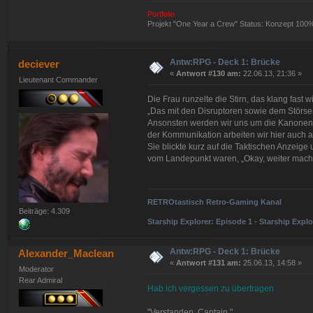
Portfolio
Projekt "One Year a Crew" Status: Konzept 100
Antw:RPG - Deck 1: Brücke
deciever
«
Antwort #130 am:
22.06.13, 21:36 »
Lieutenant Commander
Die Frau runzelte die Stirn, das klang fast 
„Das mit den Disruptoren sowie dem Störsend
Ansonsten werden wir uns um die Kanonen k
der Kommunikation arbeiten wir hier auch 
Sie blickte kurz auf die Taktischen Anzeige u
vom Landepunkt waren, „Okay, weiter mach
RETROtastisch Retro-Gaming Kanal
Beiträge: 4.309
Starship Explorer: Episode 1
-
Starship Explo
Antw:RPG - Deck 1: Brücke
Alexander_Maclean
«
Antwort #131 am:
25.06.13, 14:58 »
Moderator
Rear Admiral
Hab ich vergessen zu übertragen
"Verstanden, Captain."