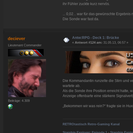
ihr Fühler zuckte kurz nervös.
... 0,02... war für das gewünschte Ergebnis 
Die Sonde war fast da.
Antw:RPG - Deck 1: Brücke
deciever
«
Antwort #124 am:
31.05.13, 06:57 »
Lieutenant Commander
Die Kommandantin runzelte die Stirn und ve
wartete ab.
Als die Sonde ihre Position erreicht hatte, 
Anzeige offenbarte eine stärkere Signalverb
Beiträge: 4.309
„Bekommen wir was rein?“ fragte sie in Hux
RETROtastisch Retro-Gaming Kanal
Starship Explorer: Episode 1
-
Starship Explo