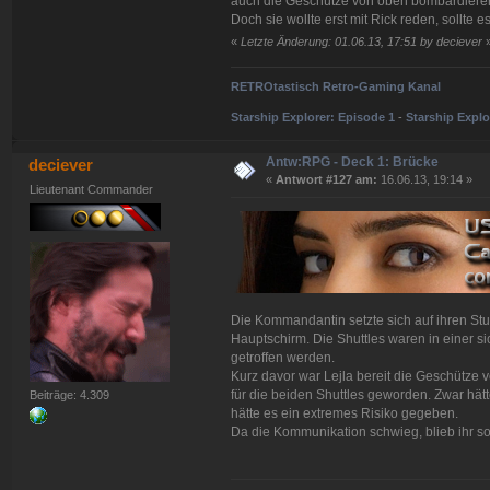
auch die Geschütze von oben bombardiere
Doch sie wollte erst mit Rick reden, sollte 
«
Letzte Änderung: 01.06.13, 17:51 by deciever
RETROtastisch Retro-Gaming Kanal
Starship Explorer: Episode 1
-
Starship Explo
Antw:RPG - Deck 1: Brücke
deciever
«
Antwort #127 am:
16.06.13, 19:14 »
Lieutenant Commander
Die Kommandantin setzte sich auf ihren Stu
Hauptschirm. Die Shuttles waren in einer s
getroffen werden.
Kurz davor war Lejla bereit die Geschütze 
für die beiden Shuttles geworden. Zwar hätt
Beiträge: 4.309
hätte es ein extremes Risiko gegeben.
Da die Kommunikation schwieg, blieb ihr sow