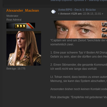
Antw:RPG - Deck 1: Brücke
Alexander_Maclean
«
Antwort #129 am:
22.06.13, 21:01 »
Moderator
Rear Admiral
"Captain wir sind am Zielort."berichtete der 
vornehmlich zwei.
1. Eine paar schwere Typ V Boden All Dis
Gefahr zu sein, aber die dürften uns den H
2. Einen Störsender, die gesamte Kommunika
Beiträge: 19.775
ich weiß nicht wie lange das vorhält.
Lt. Tohan meint, dass beides zu einen auto
Meinung, sie kann das System abschalten, w
Ansonsten bisher noch keinen Kontakt oode
Rick überlegte: "Empfehle mit gebotener Vor