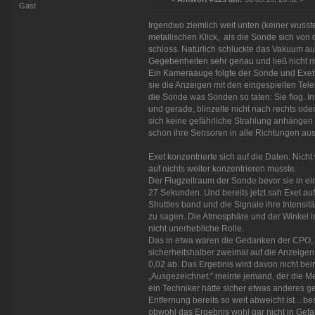
Gast
Irgendwo ziemlich weit unten (keiner wuss
metallischen Klick, als die Sonde sich von
schloss. Natürlich schluckte das Vakuum au
Gegebenheiten sehr genau und ließ nicht ni
Ein Kameraauge folgte der Sonde und Exets
sie die Anzeigen mit den eingespielten Tel
die Sonde was Sonden so taten: Sie flog. In
und gerade, blinzelte nicht nach rechts oder
sich keine gefährliche Strahlung anhängen
schon ihre Sensoren in alle Richtungen aus
Exet konzentrierte sich auf die Daten. Nicht
auf nichts weiter konzentrieren musste.
Der Flugzeitraum der Sonde bevor sie in ein
27 Sekunden. Und bereits jetzt sah Exet a
Shuttles band und die Signale ihre Intensi
zu sagen. Die Atmosphäre und der Winkel in
nicht unerhebliche Rolle.
Das in etwa waren die Gedanken der CPO,
sicherheitshalber zweimal auf die Anzeigen
0,02 ab. Das Ergebnis wird davon nicht bein
„Ausgezeichnet.“ meinte jemand, der die Mel
ein Techniker hätte sicher etwas anderes ge
Entfernung bereits so weit abweicht ist... 
obwohl das Ergebnis wohl gar nicht in Gefah