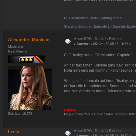
RETROtastisch Retro-Gaming Kanal
Starship Explorer: Episode 1
-
Starship Explo
Antw:RPG - Deck 1: Brücke
Alexander_Maclean
«
Antwort #122 am:
30.05.13, 18:36 »
Moderator
Rear Admiral
Cliff Huxley nickte: "Verstanden, Captain."
An der taktischen Konsole ging Kavi Tahilos
Rohr eins eins mit Kommunikationssonde l
Wenig später leuchte auf ihren Display ein 
rief kurz die Kenndaten der Sonde ab und 
und zum Abschuss bereit. Telemetrie wird an 
Portfolio
Beiträge: 19.775
Projekt "One Year a Crew" Status: Konzept 100
Antw:RPG - Deck 1: Brücke
Leela
«
Antwort #123 am:
30.05.13, 20:52 »