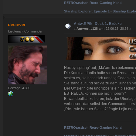
RETROtastisch Retro-Gaming Kanal
Starship Explorer: Episode 1
-
Starship Explo
Antw:RPG - Deck 1: Brücke
deciever
«
Antwort #128 am:
22.06.13, 20:38 »
Lieutenant Commander
Huxley ‚sprang‘ auf, „Ma’am. Ich bekomme d
Die Kommandantin hatte schon Szenarien au
schien es, sie hatte sich unnötig Gedanken
Sie stand auf und blickte zu dem Jungen Ma
Der Offizier nickte und tippelte ein bissch
Beiträge: 4.309
ESTRELLA, können sie mich hören?"
Er war deutlich zu hören, trotz der Überlag
verbessert, das selbst den Commander erst
„Rick, wie ist euer Status?“ fragte Lejla erlei
RETROtastisch Retro-Gaming Kanal
Starship Explorer: Episode 1
-
Starship Explo