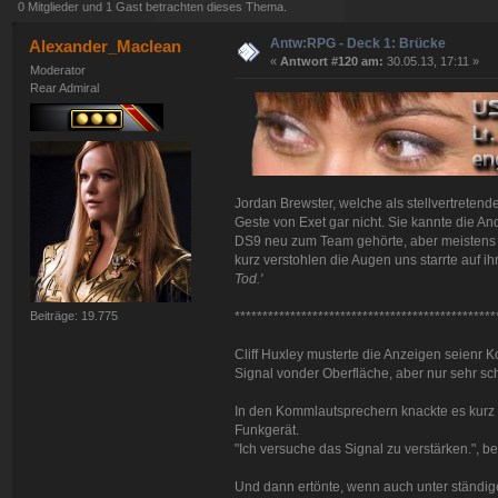
0 Mitglieder und 1 Gast betrachten dieses Thema.
Antw:RPG - Deck 1: Brücke
Alexander_Maclean
«
Antwort #120 am:
30.05.13, 17:11 »
Moderator
Rear Admiral
Jordan Brewster, welche als stellvertreten
Geste von Exet gar nicht. Sie kannte die And
DS9 neu zum Team gehörte, aber meistens i
kurz verstohlen die Augen uns starrte auf ih
Tod.'
Beiträge: 19.775
***********************************************
Cliff Huxley musterte die Anzeigen seienr 
Signal vonder Oberfläche, aber nur sehr sch
In den Kommlautsprechern knackte es kurz 
Funkgerät.
"Ich versuche das Signal zu verstärken.", b
Und dann ertönte, wenn auch unter ständigen 