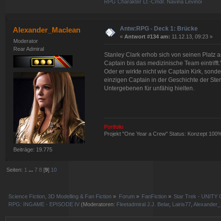
RPG Charakter Lt.-Cmdr. Navina Levinoi
Antw:RPG - Deck 1: Brücke
Alexander_Maclean
«
Antwort #134 am:
11.12.13, 09:23 »
Moderator
Rear Admiral
Stanley Clark erhob sich von seinen Platz
Captain bis das medizinische Team eintrifft
Oder er wirkte nicht wie Captain Kirk, son
einzigen Captain in der Geschichte der Ste
Untergebenen für unfähig hielten.
Portfolio
Projekt "One Year a Crew" Status: Konzept 100
Beiträge: 19.775
Seiten:
1
...
7
8
[
9
]
10
Science Fiction, 3D Modelling & Fan Fiction
»
Forum
»
FanFiction
»
Star Trek - UNITY 
RPG: INGAME - EPISODE IV
(Moderatoren:
Fleetadmiral J.J. Belar
,
Lairis77
,
Alexander