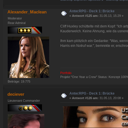
Antw:RPG - Deck 1: Brücke
Alexander_Maclean
«
Antwort #125 am:
31.05.13, 15:29 »
Moderator
Rear Admiral
Cliff Huxley schüttelte mit dem Kopf: "Ich 
Kauderwelch. Keine Ahnung, wie da usnere
Ihm kam plötzlich ein Gedanke: "Was, we
Harris ein Notruf war.", bemrekte er, ersch
Portfolio
Projekt "One Year a Crew" Status: Konzept 100
Beiträge: 19.775
Antw:RPG - Deck 1: Brücke
deciever
«
Antwort #126 am:
31.05.13, 20:08 »
Lieutenant Commander