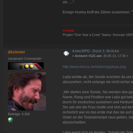
sie ....."
Ensign Huxley kniff die Zähen zusammen: "Tu
Portfolio
Projekt "One Year a Crew" Status: Konzept 100
Antw:RPG - Deck 1: Brücke
deciever
«
Antwort #121 am:
30.05.13, 17:35 »
Lieutenant Commander
http://www.dmcia.de/bilder/rpg/lejla.png
Lejla winkte ab, die Sonde erschien da um e
abzuziehen, nicht solange sie nicht sicher
„Wir starten eine Sonde, Sie werden das gan
Name, Rang und Position war Lejla gut bekan
durch ihr exotisches aussehen und Herkunft
Sie sah wie die Frau nickte und sich auf d
sicherlich war es das erste mal das sie au
Beiträge: 4.309
Order an die Torpedorampe raus geben, sta
abzuschießen.
Lejla wand sich an Huxley, „Sobald die Sond