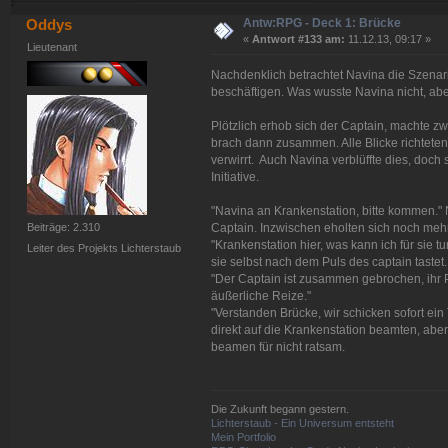
Antw:RPG - Deck 1: Brücke
Oddys
«
Antwort #133 am:
11.12.13, 09:17 »
Lieutenant
Nachdenklich betrachtet Navina die Szenar
beschäftigen. Was wusste Navina nicht, aber
Plötzlich erhob sich der Captain, machte z
brach dann zusammen. Alle Blicke richteten 
verwirrt. Auch Navina verblüffte dies, doch s
Initiative.
"Navina an Krankenstation, bitte kommen." 
Beiträge: 2.310
Captain. Inzwischen eholten sich noch meh
"Krankenstation hier, was kann ich für sie 
Leiter des Projekts Lichterstaub
sie selbst nach dem Puls des captain tastet.
"Der Captain ist zusammen gebrochen, ihr Pul
äußerliche Reize."
"Verstanden Brücke, wir schicken sofort ei
direkt auf die Krankenstation beamten, aber
beamen für nicht ratsam.
Die Zukunft begann gestern.
Lichterstaub - Ein Universum entsteht
Mein Portfolio