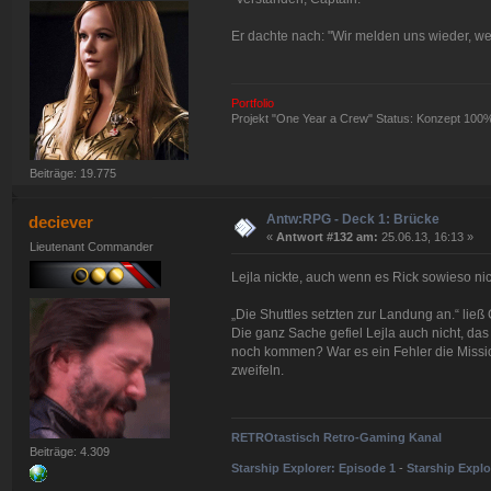
Er dachte nach: "Wir melden uns wieder, wen
Portfolio
Projekt "One Year a Crew" Status: Konzept 100
Beiträge: 19.775
Antw:RPG - Deck 1: Brücke
deciever
«
Antwort #132 am:
25.06.13, 16:13 »
Lieutenant Commander
Lejla nickte, auch wenn es Rick sowieso nic
„Die Shuttles setzten zur Landung an.“ ließ 
Die ganz Sache gefiel Lejla auch nicht, da
noch kommen? War es ein Fehler die Missio
zweifeln.
RETROtastisch Retro-Gaming Kanal
Beiträge: 4.309
Starship Explorer: Episode 1
-
Starship Explo