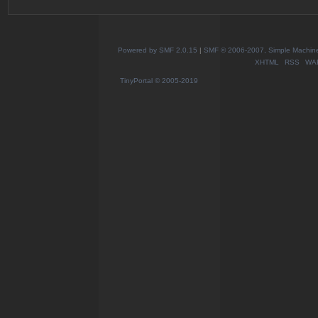
Powered by SMF 2.0.15
|
SMF © 2006-2007, Simple Machines
XHTML
RSS
WA
TinyPortal
© 2005-2019