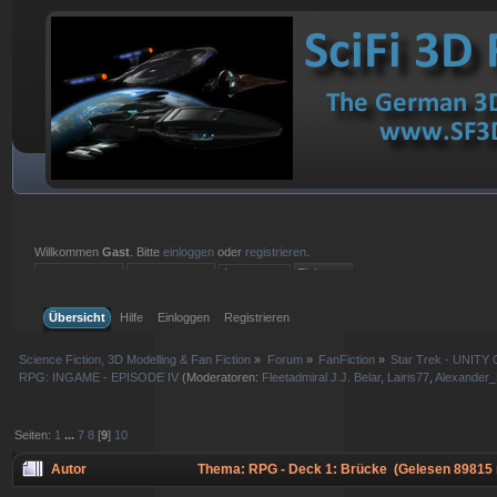
Willkommen
Gast
. Bitte
einloggen
oder
registrieren
.
Einloggen mit Benutzername, Passwort und Sitzungslänge
Übersicht
Hilfe
Einloggen
Registrieren
Science Fiction, 3D Modelling & Fan Fiction
»
Forum
»
FanFiction
»
Star Trek - UNITY 
RPG: INGAME - EPISODE IV
(Moderatoren:
Fleetadmiral J.J. Belar
,
Lairis77
,
Alexander
Seiten:
1
...
7
8
[
9
]
10
Autor
Thema: RPG - Deck 1: Brücke (Gelesen 89815 