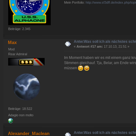
Mein Portfolio:
http://www.sf3dff.de/index.php/
Beiträge: 2.345
Antw:Was soll ich als nächstes sch
Max
«
Antwort #17 am:
17.10.13, 21:51 »
Mod
Rear Admiral
Im Moment haben wir es mit einem ganz kna
Stimmen gleichauf. Tja, Belar, am Ende wir
müssen
Beiträge: 18.522
Adagio non molto
Antw:Was soll ich als nächstes sch
Alexander_Maclean