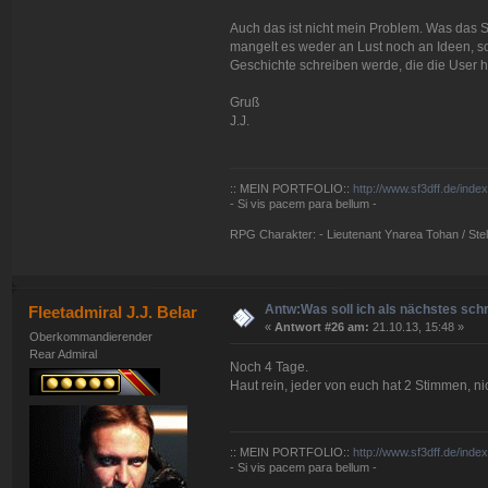
Auch das ist nicht mein Problem. Was das S
mangelt es weder an Lust noch an Ideen, so
Geschichte schreiben werde, die die User 
Gruß
J.J.
:: MEIN PORTFOLIO::
http://www.sf3dff.de/inde
- Si vis pacem para bellum -
RPG Charakter: - Lieutenant Ynarea Tohan / Stell
Antw:Was soll ich als nächstes sch
Fleetadmiral J.J. Belar
«
Antwort #26 am:
21.10.13, 15:48 »
Oberkommandierender
Rear Admiral
Noch 4 Tage.
Haut rein, jeder von euch hat 2 Stimmen, ni
:: MEIN PORTFOLIO::
http://www.sf3dff.de/inde
- Si vis pacem para bellum -