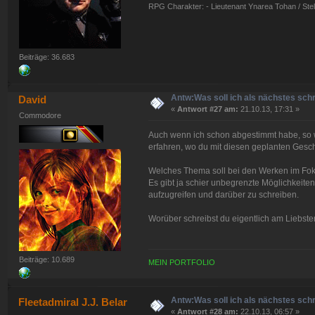
RPG Charakter: - Lieutenant Ynarea Tohan / Stell
Beiträge: 36.683
Antw:Was soll ich als nächstes sch
David
«
Antwort #27 am:
21.10.13, 17:31 »
Commodore
Auch wenn ich schon abgestimmt habe, so w
erfahren, wo du mit diesen geplanten Gesch
Welches Thema soll bei den Werken im Foku
Es gibt ja schier unbegrenzte Möglichkeiten,
aufzugreifen und darüber zu schreiben.
Worüber schreibst du eigentlich am Liebst
Beiträge: 10.689
MEIN PORTFOLIO
Antw:Was soll ich als nächstes sch
Fleetadmiral J.J. Belar
«
Antwort #28 am:
22.10.13, 06:57 »