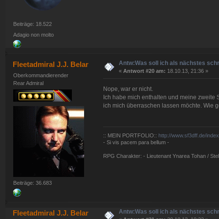
Beiträge: 18.522
Adagio non molto
Antw:Was soll ich als nächstes sch
Fleetadmiral J.J. Belar
«
Antwort #20 am:
18.10.13, 21:36 »
Oberkommandierender
Rear Admiral
Nope, war er nicht.
Ich habe mich enthalten und meine zweite 
ich mich überraschen lassen möchte. Wie ge
:: MEIN PORTFOLIO::
http://www.sf3dff.de/inde
- Si vis pacem para bellum -
RPG Charakter: - Lieutenant Ynarea Tohan / Stell
Beiträge: 36.683
Antw:Was soll ich als nächstes sch
Fleetadmiral J.J. Belar