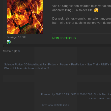
Von UO abgesehen, würden mich vor allem Sp
anderem klingt,... also der Titel
Der rest... sicher, wenn ich mit allen andere
halt - wird sicher auch ne weitere von deine
Beiträge: 10.689
MEIN PORTFOLIO
Seiten:
1
[
2
]
3
Science Fiction, 3D Modelling & Fan Fiction
»
Forum
»
FanFiction
»
Star Trek - UNITY 
Was soll ich als nächstes schreiben?
Powered by SMF 2.0.15
|
SMF © 2006-2007, Simple Machines
XHTML
RSS
WA
TinyPortal
© 2005-2019