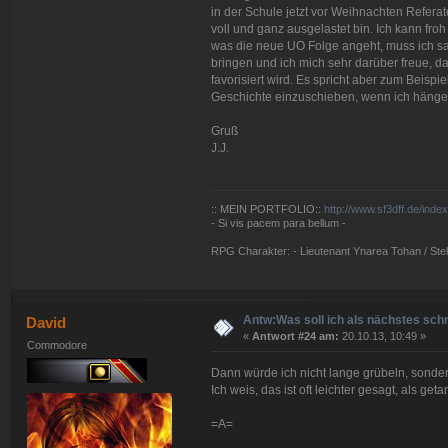
in der Schule jetzt vor Weihnachten Refera
voll und ganz ausgelastet bin. Ich kann fr
was die neue UO Folge angeht, muss ich sa
bringen und ich mich sehr darüber freue, 
favorisiert wird. Es spricht aber zum Bei
Geschichte einzuschieben, wenn ich hänge
Gruß
J.J.
:: MEIN PORTFOLIO::
http://www.sf3dff.de/inde
- Si vis pacem para bellum -
RPG Charakter: - Lieutenant Ynarea Tohan / Stell
Antw:Was soll ich als nächstes sch
David
«
Antwort #24 am:
20.10.13, 10:49 »
Commodore
Dann würde ich nicht lange grübeln, sonde
Ich weis, das ist oft leichter gesagt, als ge
=A=