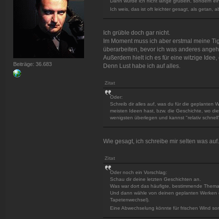
Dann würde ich nicht lange grübeln, sondern ei
Ich weis, das ist oft leichter gesagt, als getan,
Ich grüble doch gar nicht.
Im Moment muss ich aber erstmal meine Tig
überarbeiten, bevor ich was anderes angeh
Außerdem hielt ich es für eine witzige Ide
Beiträge: 36.683
Denn Lust habe ich auf alles.
Zitat
Oder:
Schreib dir alles auf, was du für die geplanten 
meisten Ideen hast, bzw. die Geschichte, wo di
wenigsten überlegen und kannst "relativ schnell
Wie gesagt, ich schreibe mir selten was auf
Zitat
Oder noch ein Vorschlag:
Schau dir deine letzten Geschichten an.
Was war dort das häufigte, bestimmende Them
Und dann wähle von deinen geplanten Werken da
Tapetenwechsel).
Eine Abwechselung könnte für frischen Wind s