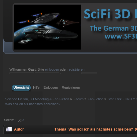
Willkommen
Gast
. Bitte
einloggen
oder
registrieren
.
Einloggen mit Benutzername, Passwort und Sitzungslänge
Übersicht
Hilfe
Einloggen
Registrieren
Science Fiction, 3D Modelling & Fan Fiction
»
Forum
»
FanFiction
»
Star Trek - UNITY 
Was soll ich als nächstes schreiben?
Seiten:
1
[
2
]
3
Autor
Thema: Was soll ich als nächstes schreiben? 