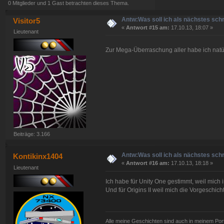
0 Mitglieder und 1 Gast betrachten dieses Thema.
Antw:Was soll ich als nächstes sch
Visitor5
«
Antwort #15 am:
17.10.13, 18:07 »
Lieutenant
Zur Mega-Überraschung aller habe ich natü
Beiträge: 3.166
Antw:Was soll ich als nächstes sch
Kontikinx1404
«
Antwort #16 am:
17.10.13, 18:18 »
Lieutenant
Ich habe für Unity One gestimmt, weil mich 
Und für Origins II weil mich die Vorgeschic
Alle meine Geschichten sind auch in meinem Portf