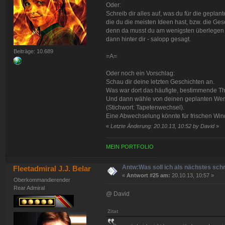
Oder:
Schreib dir alles auf, was du für die gepla
die du die meisten Ideen hast, bzw. die Ges
denn da musst du am wenigsten überlegen u
dann hinter dir - salopp gesagt.
Beiträge: 10.689
=A=
Oder noch ein Vorschlag:
Schau dir deine letzten Geschichten an.
Was war dort das häufigte, bestimmende 
Und dann wähle von deinen geplanten Werk
(Stichwort: Tapetenwechsel).
Eine Abwechselung könnte für frischen Wi
«
Letzte Änderung: 20.10.13, 10:52 by David
»
MEIN PORTFOLIO
Antw:Was soll ich als nächstes sch
Fleetadmiral J.J. Belar
«
Antwort #25 am:
20.10.13, 10:57 »
Oberkommandierender
Rear Admiral
@ David
Zitat