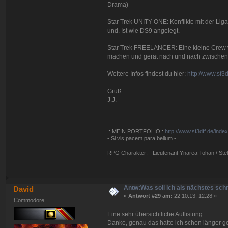
Drama)
Star Trek UNITY ONE: Konflikte mit der Li
und. Ist wie DS9 angelegt.
Star Trek FREELANCER: Eine kleine Crew v
machen und gerät nach und nach zwischen 
Weitere Infos findest du hier:
http://www.sf3
Gruß
J.J.
:: MEIN PORTFOLIO::
http://www.sf3dff.de/inde
- Si vis pacem para bellum -
RPG Charakter: - Lieutenant Ynarea Tohan / Stell
Antw:Was soll ich als nächstes sch
David
«
Antwort #29 am:
22.10.13, 12:28 »
Commodore
Eine sehr übersichtliche Auflistung.
Danke, genau das hatte ich schon länger g