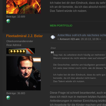
Ich habe bei dir den Eindruck, dass du sehr
ich an dir beneide, da ich das absolut nicht
Das Talent würde ich nutzen.
Beiträge: 10.689
MEIN PORTFOLIO
Antw:Was soll ich als nächstes sch
Fleetadmiral J.J. Belar
«
Antwort #23 am:
20.10.13, 10:36 »
Oberkommandierender
Rear Admiral
Zitat
Sag mal, du arbeitest doch häufig an mehreren 
Warum startest du nicht wieder zwei auf einmal?
Die Geschichte, welche am häufigsten gevoted wi
Ich weis zwar immer noch nicht, wie dir dieses "M
Ich habe bei dir den Eindruck, dass du sehr gut 
beneide, da ich das absolut nicht kann.
Das Talent würde ich nutzen.
Diese Frage ist schnell beantwortet, auch w
Beiträge: 36.683
dass ich mich nun in meinem letzten Ausbi
Anforderungen in meiner Einrichtung letzth
ich Angebote für die Kinder machen und di