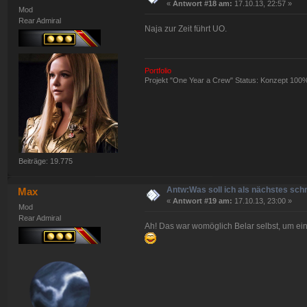
«
Antwort #18 am:
17.10.13, 22:57 »
Mod
Rear Admiral
Naja zur Zeit führt UO.
Portfolio
Projekt "One Year a Crew" Status: Konzept 100
Beiträge: 19.775
Antw:Was soll ich als nächstes sch
Max
«
Antwort #19 am:
17.10.13, 23:00 »
Mod
Rear Admiral
Ah! Das war womöglich Belar selbst, um ei