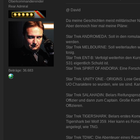
Oberkommandierender
Rear Admiral
@ David
Da meine Geschichten meist militärischer Na
Aber dennoch hier mal meine Pläne:
Star Trek ANDROMEDA: Soll in den romulan
werden.
Star Trek MELBOURNE: Soll weiterlaufen wi
tosig.
Star Trek ENT-B: Verfolgt weiterhin den Ku
S31 eigentlich Schuld ist.
Star Trek SPIRIT OF ANDORIA: Eine Forsch
Beiträge: 36.683
Star Trek: UNITY ONE - ORIGINS: Lose Gesc
UO Charaktere so wurden, wie sie sind. Kann
Star Trek SALAHADIN: Belars Reifungsproze
Offizier und dann zum Captain. Große Konfl
Offizieren.
Star Trek TIGERSHARK: Belars erstes Komm
Tigershark bei Wolf 359. Hier kann es Fors
angelegt, wie TNG.
Star Trek TDWC: Die Abenteuer eines Raum