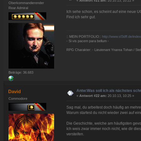
«
Antwort #21 am:
20.10.13, 10:22 »
Oberkommandierender
Rear Admiral
Ich sehe schon, es scheint auf eine neue U
Find ich sehr gut.
:: MEIN PORTFOLIO::
http://www.sf3dff.de/inde
- Si vis pacem para bellum -
RPG Charakter: - Lieutenant Ynarea Tohan / Stell
Beiträge: 36.683
Antw:Was soll ich als nächstes sch
David
«
Antwort #22 am:
20.10.13, 10:25 »
Commodore
Sag mal, du arbeitest doch häufig an mehre
Warum startest du nicht wieder zwei auf ei
Die Geschichte, welche am häufigsten gevote
Ich weis zwar immer noch nicht, wie dir dies
versteifen.