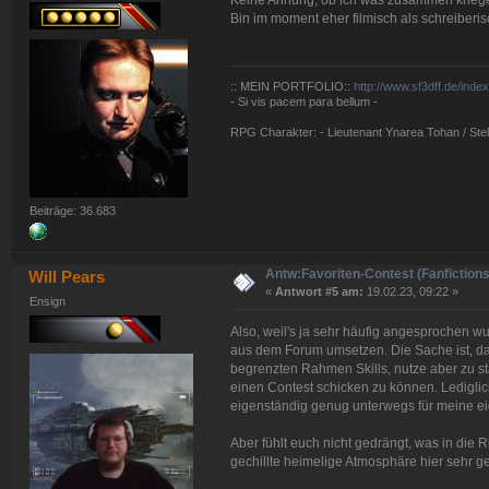
Keine Ahnung, ob ich was zusammen krieg
Bin im moment eher filmisch als schreiberi
:: MEIN PORTFOLIO::
http://www.sf3dff.de/inde
- Si vis pacem para bellum -
RPG Charakter: - Lieutenant Ynarea Tohan / Stell
Beiträge: 36.683
Antw:Favoriten-Contest (Fanfictions
Will Pears
«
Antwort #5 am:
19.02.23, 09:22 »
Ensign
Also, weil's ja sehr häufig angesprochen w
aus dem Forum umsetzen. Die Sache ist, das
begrenzten Rahmen Skills, nutze aber zu st
einen Contest schicken zu können. Lediglic
eigenständig genug unterwegs für meine 
Aber fühlt euch nicht gedrängt, was in die
gechillte heimelige Atmosphäre hier sehr 