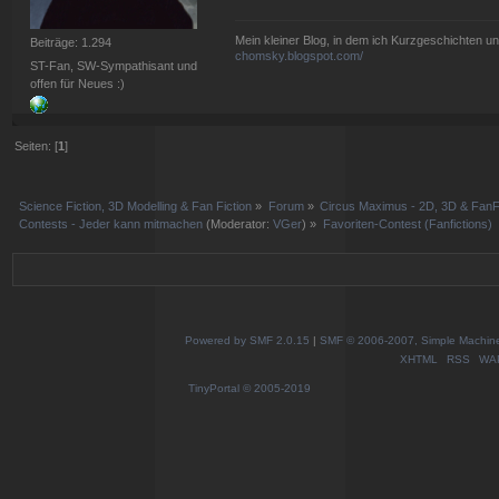
Mein kleiner Blog, in dem ich Kurzgeschichten u
Beiträge: 1.294
chomsky.blogspot.com/
ST-Fan, SW-Sympathisant und
offen für Neues :)
Seiten: [
1
]
Science Fiction, 3D Modelling & Fan Fiction
»
Forum
»
Circus Maximus - 2D, 3D & FanFi
Contests - Jeder kann mitmachen
(Moderator:
VGer
) »
Favoriten-Contest (Fanfictions)
Powered by SMF 2.0.15
|
SMF © 2006-2007, Simple Machines
XHTML
RSS
WA
TinyPortal
© 2005-2019