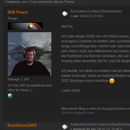
0 Mitglieder und 1 Gast betrachten dieses Thema.
Favoriten-Contest (Fanfictions)
Will Pears
«
am:
04.02.23, 07:56 »
Ensign
Hej hej,
ich habe lange nichts von mir hören lassen, 
(wenigen) Contests im letzten Jahr zurück
lange zurückliegenden Jahren sah, kam mir e
sehr viele Leute zum Mitmachen bei einem 
die Fanfiction ins Rennen schicken, die sie
Analog wäre dasselbe mit 2d- und 3d-Graphi
Ich dachte, ich stelle es einfach mal als I
haben (und das, wenn es Anklang finden soll
Beiträge: 1.294
2022 durchaus noch machbar
ST-Fan, SW-Sympathisant und
offen für Neues :)
Lieber Gruß
Mein kleiner Blog, in dem ich Kurzgeschichten u
chomsky.blogspot.com/
Antw:Favoriten-Contest (Fanfictions
Kontikinx1404
«
Antwort #1 am:
04.02.23, 10:46 »