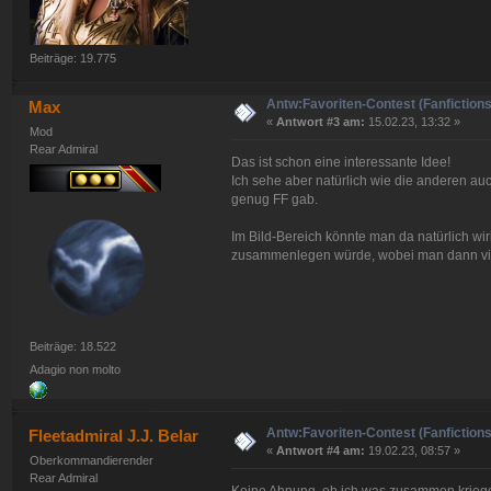
Beiträge: 19.775
Antw:Favoriten-Contest (Fanfictions
Max
«
Antwort #3 am:
15.02.23, 13:32 »
Mod
Rear Admiral
Das ist schon eine interessante Idee!
Ich sehe aber natürlich wie die anderen au
genug FF gab.
Im Bild-Bereich könnte man da natürlich w
zusammenlegen würde, wobei man dann viell
Beiträge: 18.522
Adagio non molto
Antw:Favoriten-Contest (Fanfictions
Fleetadmiral J.J. Belar
«
Antwort #4 am:
19.02.23, 08:57 »
Oberkommandierender
Rear Admiral