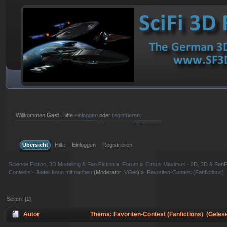
Willkommen
Gast
. Bitte
einloggen
oder
registrieren
.
Einloggen mit Benutzername, Passwort und Sitzungslänge
Übersicht
Hilfe
Einloggen
Registrieren
Science Fiction, 3D Modelling & Fan Fiction
»
Forum
»
Circus Maximus - 2D, 3D & FanFi
Contests - Jeder kann mitmachen
(Moderator:
VGer
) »
Favoriten-Contest (Fanfictions)
Seiten: [
1
]
Autor
Thema: Favoriten-Contest (Fanfictions) (Geles