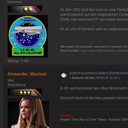
Lieutenant
Im Jahr 2022 sind hier nicht so viele Fanfi
wahrscheinlich auf den vergangenen Contes
Dürfte man auch eine FF von einem andere
Im 2D und 3D Bereich sieht es möglicherwe
Alle meine Geschichten sind auch in meinem Portf
Mein Portfolio:
http://www.sf3dff.de/index.php/
Beiträge: 2.345
Antw:Favoriten-Contest (Fanfictions
Alexander_Maclean
«
Antwort #2 am:
04.02.23, 11:14 »
Mod
Rear Admiral
In 2D sieht es besser aus. Aber §D ist recht
Dennoch finde ich die Idee generell nicht sc
Portfolio
Projekt "One Year a Crew" Status: Konzept 100