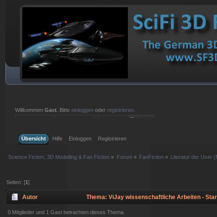
Willkommen
Gast
. Bitte
einloggen
oder
registrieren
.
Einloggen mit Benutzername, Passwort und Sitzungslänge
Übersicht
Hilfe
Einloggen
Registrieren
Science Fiction, 3D Modelling & Fan Fiction
»
Forum
»
FanFiction
»
Literatur der User 
Seiten: [
1
]
Autor
Thema: ViJay wissenschaftliche Arbeiten - Sta
0 Mitglieder und 1 Gast betrachten dieses Thema.