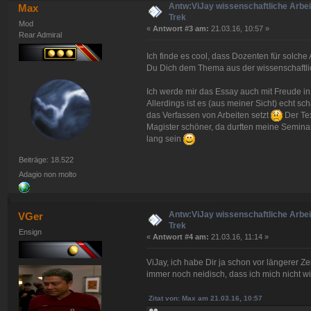
Antw:ViJay wissenschaftliche Arbeit
Max
Trek
Mod
«
Antwort #3 am:
21.03.16, 10:57 »
Rear Admiral
Ich finde es cool, dass Dozenten für solche 
Du Dich dem Thema aus der wissenschaftlic
Ich werde mir das Essay auch mit Freude in
Allerdings ist es (aus meiner Sicht) echt 
das Verfassen von Arbeiten setzt
Der Tex
Magister schöner, da durften meine Semina
lang sein
Beiträge: 18.522
Adagio non molto
Antw:ViJay wissenschaftliche Arbeit
VGer
Trek
Ensign
«
Antwort #4 am:
21.03.16, 11:14 »
ViJay, ich habe Dir ja schon vor längerer
immer noch neidisch, dass ich mich nicht wi
Zitat von: Max am 21.03.16, 10:57