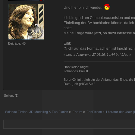
Und hier bin ich wieder.
Ich bin grad am Computerausmisten und me
Einleitung der BA hochladen könnte, da ich
hatte.
Meine Frage wäre jetzt, ob dazu Interesse
Edit:
Beiträge: 45
(Nicht auf das Format achten; ist [noch] ni
«
Letzte Änderung: 27.05.16, 14:44 by ViJay
»
Habt keine Angst!
Johannes Paul II.
Borg-Königin: „Ich bin der Anfang, das Ende, die Ei
Data: „Ich grüße Sie.”
Seiten: [
1
]
Science Fiction, 3D Modelling & Fan Fiction
»
Forum
»
FanFiction
»
Literatur der User 