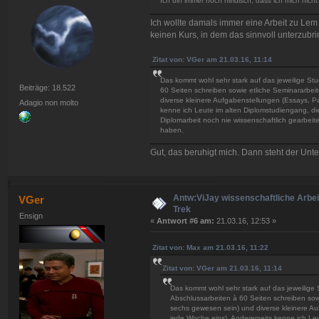
Ich bin immer noch neidisch, dass ich mich nicht
Ich wollte damals immer eine Arbeit zu Lem
keinen Kurs, in dem das sinnvoll unterzu
Zitat von: VGer am 21.03.16, 11:14
Das kommt wohl sehr stark auf das jeweilige St
Beiträge: 18.522
60 Seiten schreiben sowie etliche Seminararbe
diverse kleinere Aufgabenstellungen (Essays, P
Adagio non molto
kenne ich Leute im alten Diplomstudiengang, die
Diplomarbeit noch nie wissenschaftlich gearbei
haben.
Gut, das beruhigt mich. Dann steht der U
Antw:ViJay wissenschaftliche Arbeit
VGer
Trek
Ensign
«
Antwort #6 am:
21.03.16, 12:53 »
Zitat von: Max am 21.03.16, 11:22
Zitat von: VGer am 21.03.16, 11:14
Das kommt wohl sehr stark auf das jeweilige 
Abschlussarbeiten à 60 Seiten schreiben sow
sechs gewesen sein) und diverse kleinere Au
jede Woche eins). Andererseits kenne ich Leu