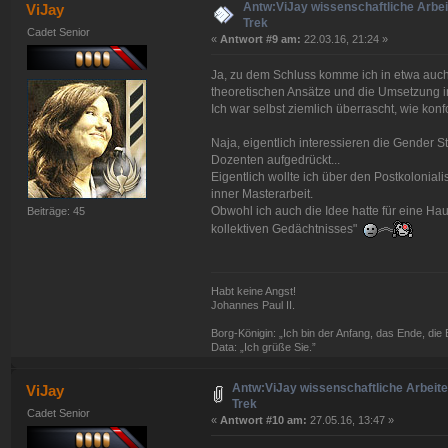
Antw:ViJay wissenschaftliche Arbeit
ViJay
Trek
Cadet Senior
«
Antwort #9 am:
22.03.16, 21:24 »
Ja, zu dem Schluss komme ich in etwa auch
theoretischen Ansätze und die Umsetzung in
Ich war selbst ziemlich überrascht, wie ko
Naja, eigentlich interessieren die Gender 
Dozenten aufgedrückt...
Eigentlich wollte ich über den Postkolonial
inner Masterarbeit.
Obwohl ich auch die Idee hatte für eine Hau
Beiträge: 45
kollektiven Gedächtnisses"
Habt keine Angst!
Johannes Paul II.
Borg-Königin: „Ich bin der Anfang, das Ende, die Ei
Data: „Ich grüße Sie.”
Antw:ViJay wissenschaftliche Arbeite
ViJay
Trek
Cadet Senior
«
Antwort #10 am:
27.05.16, 13:47 »