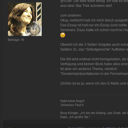
@VGer: Die Idee wäre witzig. Ich hab es wi
was über Star Trek schreben darf.
zum anderen:
Okay, vielleicht hab ich mich falsch ausgedr
Das Essay ist halt nur ein Essay (und sollte 
Seminars. Dazu hatte ich schon noch'ne Haus
Beiträge: 45
Obwohl ich die 3 Seiten Vorgabe auch schade
Sektion 31, das "Selbstgerechte" Auftreten 
Die BA wird erstmal nicht hochgeladen, da 
Verfügung und keinen Bock habe alles ein
Ist aber ein anderes Thema, nämlich:
"Genderrepräsentationen in der Fernsehseri
(Schön ist es ja, wenn ich den E-Mails und 
Habt keine Angst!
Johannes Paul II.
Borg-Königin: „Ich bin der Anfang, das Ende, die Ei
Data: „Ich grüße Sie.”