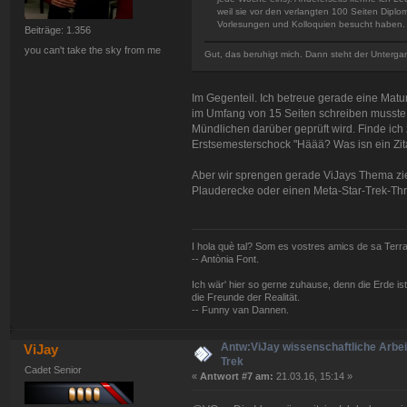
weil sie vor den verlangten 100 Seiten Diplo
Vorlesungen und Kolloquien besucht haben.
Beiträge: 1.356
you can't take the sky from me
Gut, das beruhigt mich. Dann steht der Unter
Im Gegenteil. Ich betreue gerade eine Matur
im Umfang von 15 Seiten schreiben musste (m
Mündlichen darüber geprüft wird. Finde ich 
Erstsemesterschock "Häää? Was isn ein Zita
Aber wir sprengen gerade ViJays Thema zie
Plauderecke oder einen Meta-Star-Trek-T
I hola què tal? Som es vostres amics de sa Terra,
-- Antònia Font.
Ich wär' hier so gerne zuhause, denn die Erde is
die Freunde der Realität.
-- Funny van Dannen.
Antw:ViJay wissenschaftliche Arbeit
ViJay
Trek
Cadet Senior
«
Antwort #7 am:
21.03.16, 15:14 »