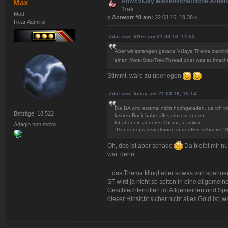
Antw:ViJay wissenschaftliche Arbeit
Max
Trek
Mod
«
Antwort #8 am:
22.03.16, 19:38 »
Rear Admiral
Zitat von: VGer am 21.03.16, 12:53
Aber wir sprengen gerade ViJays Thema ziemlich
einen Meta-Star-Trek-Thread oder was aufmac
Stimmt, wäre zu überlegen
Zitat von: ViJay am 21.03.16, 15:14
Die BA wird erstmal nicht hochgeladen, da ich 
Beiträge: 18.522
keinen Bock habe alles einzuscannen.
Ist aber ein anderes Thema, nämlich:
Adagio non molto
"Genderrepräsentationen in der Fernsehserie "St
Oh, das ist aber schade
Da bleibt mir nu
war, denn...
...das Thema klingt aber sowas von spann
ST wird ja nicht so selten in eine allgemein
Geschlechterrollen im Allgemeinen und Spez
dieser Hinsicht sicher nicht alles Gold ist, 