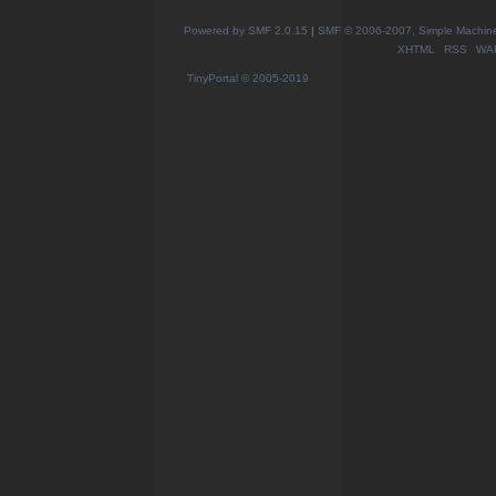
Powered by SMF 2.0.15
|
SMF © 2006-2007, Simple Machines
XHTML
RSS
WA
TinyPortal
© 2005-2019