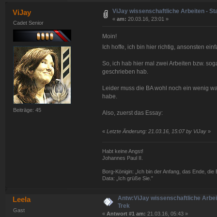
ViJay wissenschaftliche Arbeiten - St
ViJay
«
am:
20.03.16, 23:01 »
Cadet Senior
Moin!
Ich hoffe, ich bin hier richtig, ansonsten ei
So, ich hab hier mal zwei Arbeiten bzw. so
geschrieben hab.
Leider muss die BA wohl noch ein wenig war
habe.
Beiträge: 45
Also, zuerst das Essay:
«
Letzte Änderung: 21.03.16, 15:07 by ViJay
»
Habt keine Angst!
Johannes Paul II.
Borg-Königin: „Ich bin der Anfang, das Ende, die Ei
Data: „Ich grüße Sie.”
Antw:ViJay wissenschaftliche Arbeit
Leela
Trek
Gast
«
Antwort #1 am:
21.03.16, 05:43 »