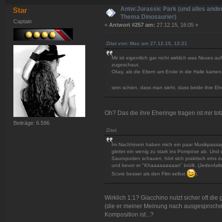
Antw:Jurassic Park (und alles ande
Star
Thema Dinosaurier)
Captain
«
Antwort #257 am:
27.12.15, 16:05 »
Zitat von: Max am 27.12.15, 12:21
Mir ist eigentlich gar nicht wirklich was Neues a
zugeschaut.
Okay, als die Eltern am Ende in die Halle kamen
sein schien, dass man sieht, dass beide ihre 
Oh? Das die ihre Eheringe tragen ist mir to
Beiträge: 6.596
Zitat
Im Nachhinein haben mich ein paar Musikpassag
gleitet ein wenig zu stark ins Pompöse ab. Und 
Sauropoden schauen, hört sich praktisch eins z
und bevor er "Khaaaaaaaaan" brüllt. (Jedenfall
Score besser als den Film selbst
).
Wirklich 1:1? Giacchino nutzt sicher oft die
(die er meiner Meinung nach ausgesprochen 
Komposition ist...?