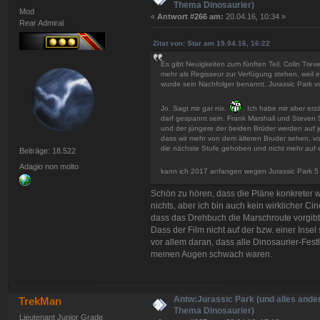
Thema Dinosaurier)
Mod
«
Antwort #266 am:
20.04.16, 10:34 »
Rear Admiral
Zitat von: Star am 19.04.16, 16:22
Es gibt Neuigkeiten zum fünften Teil. Colin Trev
mehr als Regisseur zur Verfügung stehen, weil 
wurde sein Nachfolger benannt. Jurassic Park v
Jo. Sagt mir gar nix.
. Ich habe mir aber erz
darf gespannt sein. Frank Marshall und Steven S
und der jüngere der beiden Brüder werden auf je
dass wir mehr von dem älteren Bruder sehen, v
die nächste Stufe gehoben und nicht mehr auf ei
Beiträge: 18.522
Adagio non molto
kann ich 2017 anfangen wegen Jurassic Park 
Schön zu hören, dass die Pläne konkreter w
nichts, aber ich bin auch kein wirklicher C
dass das Drehbuch die Marschroute vorgibt
Dass der Film nicht auf der bzw. einer Insel
vor allem daran, dass alle Dinosaurier-Festl
meinen Augen schwach waren.
Antw:Jurassic Park (und alles ande
TrekMan
Thema Dinosaurier)
Lieutenant Junior Grade