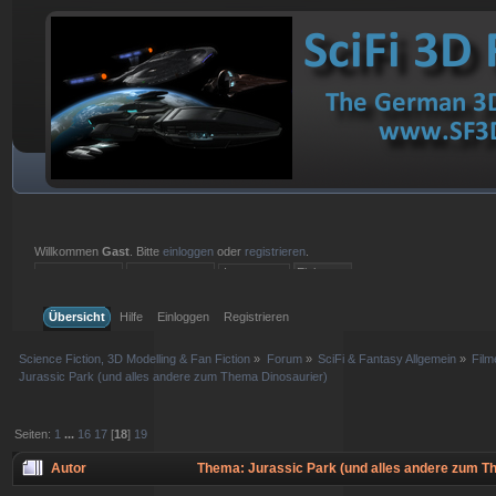
Willkommen
Gast
. Bitte
einloggen
oder
registrieren
.
Einloggen mit Benutzername, Passwort und Sitzungslänge
Übersicht
Hilfe
Einloggen
Registrieren
Science Fiction, 3D Modelling & Fan Fiction
»
Forum
»
SciFi & Fantasy Allgemein
»
Film
Jurassic Park (und alles andere zum Thema Dinosaurier)
Seiten:
1
...
16
17
[
18
]
19
Autor
Thema: Jurassic Park (und alles andere zum T