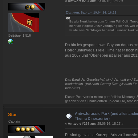
«
Antwort #267 am:
23.04.16, 17:12 »
Zitat von: Star am 19.04.16, 16:22
Es gibt Neuigkeiten zum fünften Teil. Colin Trev
mehr als Regisseur zur Verfügung stehen, weil 
wurde sein Nachfolger benannt. Jurassic Park v
Beiträge: 1.516
Da bin ich gespannt was Bayona daraus ma
Horror unterwegs. Fiele Filme hat er noch
aus 2007 und "Überleben ist alles" aus 20
Das Band der Gesellschaft sind Vernunft und Spra
wiederholen. (frei nach Cicero) Dies gilt auch f
Ingenieur)
Dieser Post vertritt meine persönliche Meinung. 
geschieht dies unabsichtlich. In dem Fall, bitte i
Antw:Jurassic Park (und alles ande
Star
Thema Dinosaurier)
Captain
«
Antwort #268 am:
28.06.16, 18:27 »
Es sind ganz tolle Konzept-Arts zu Jurassi