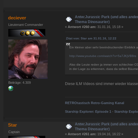
Antw:Jurassic Park (und alles ande
deciever
Thema Dinosaurier)
Lieutenant Commander
«
Antwort #260 am:
31.01.16, 15:18 »
Zitat von: Star am 31.01.16, 12:22
Ein kleiner aber sehr beeindruckender Einblick au
http://www.youtube.com/watch?v=5a7JKjVB8rs
Also die Leute reden ja immer von schlechter CGI
in der Lage zu erkennen, dass da selbst Bäu
Beiträge: 4.309
Diese ILM Videos sind immer wieder klasse
RETROtastisch Retro-Gaming Kanal
Starship Explorer: Episode 1
-
Starship Explo
Antw:Jurassic Park (und alles ande
Star
Thema Dinosaurier)
Captain
«
Antwort #261 am:
19.04.16, 16:22 »