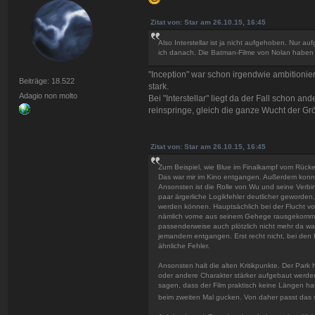
Zitat von: Star am 26.10.15, 16:45
Also Interstellar ist ja nicht aufgehoben. Nur 
ich danach. Die Batman-Filme von Nolan haben m
"Inception" war schon irgendwie ambitionier
Beiträge: 18.522
stark.
Adagio non molto
Bei "Interstellar" liegt da der Fall schon a
reinspringe, gleich die ganze Wucht der Gr
Zitat von: Star am 26.10.15, 16:45
Zum Beispiel, wie Blue im Finalkampf vom Rück
Das war mir im Kino entgangen. Außerdem konnte
Ansonsten ist die Rolle von Wu und seine Verbi
paar ärgerliche Logikfehler deutlicher geworden
werden können. Hauptsächlich bei der Flucht vo
nämlich vorne aus seinem Gehege rausgekommen.
passenderweise auch plötzlich nicht mehr da war
jemandem entgangen. Erst recht nicht, bei den F
ähnliche Fehler.
Ansonsten halt die alten Kritikpunkte. Der Park
oder andere Charakter stärker aufgebaut werde
sagen, dass der Film praktisch keine Längen ha
beim zweiten Mal gucken. Von daher passt das