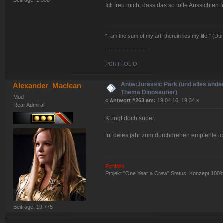
Beiträge: 1.398
Ich freu mich, dass das so tolle Aussichten f
"I am the sum of my art, therein lies my life." (
----------------------
PORTFOLIO
Antw:Jurassic Park (und alles ande
Alexander_Maclean
Thema Dinosaurier)
Mod
«
Antwort #263 am:
19.04.16, 19:34 »
Rear Admiral
KLingt doch super.
für deies jahr zum durchdrehen empfehle i
Portfolio
Projekt "One Year a Crew" Status: Konzept 100
Beiträge: 19.775