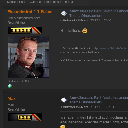
0 Mitglieder und 1 Gast betrachten dieses Thema.
Antw:Jurassic Park (und alles ande
Fleetadmiral J.J. Belar
Thema Dinosaurier)
Oberkommandierender
«
Antwort #255 am:
23.12.15, 21:51 »
Rear Admiral
Hihi, brilliant.
:: MEIN PORTFOLIO::
http://www.sf3dff.de/inde
- Si vis pacem para bellum -
RPG Charakter: - Lieutenant Ynarea Tohan / Stell
Beiträge: 36.683
Antw:Jurassic Park (und alles ande
Max
Thema Dinosaurier)
Mod
«
Antwort #256 am:
27.12.15, 12:21 »
Rear Admiral
Ich habe mir den Film jetzt auch nochmal a
eher nebenher. Aber das macht nichts, sow