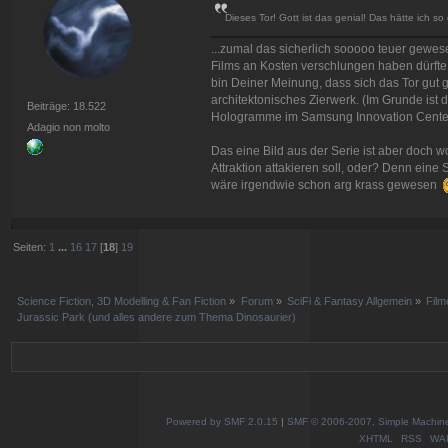
Dieses Tor! Gott ist das genial! Das hätte ich 
...zumal das sicherlich sooooo teuer gewes
Films an Kosten verschlungen haben dürfte.
bin Deiner Meinung, dass sich das Tor gut g
architektonisches Zierwerk. (Im Grunde ist 
Beiträge: 18.522
Hologramme im Samsung Innovation Center
Adagio non molto
Das eine Bild aus der Serie ist aber doch w
Attraktion attakieren soll, oder? Denn eine
wäre irgendwie schon arg krass gewesen
Seiten:
1
...
16
17
[
18
]
19
Science Fiction, 3D Modelling & Fan Fiction
»
Forum
»
SciFi & Fantasy Allgemein
»
Film
Jurassic Park (und alles andere zum Thema Dinosaurier)
Powered by SMF 2.0.15
|
SMF © 2006-2007, Simple Machines
XHTML
RSS
WA