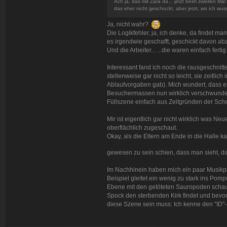
Ach ja, das mit Zara da... jetzt beim zweiten Ma
das eher nicht geschockt, aber jetzt, wo ich wu
Ja, nicht wahr?
Die Logikfehler, ja, ich denke, da findet ma
es irgendwie geschafft, geschickt davon ab
Und die Arbeiter... ...die waren einfach fer
Interessant fand ich noch die rausgeschnitt
stellenweise gar nicht so leicht, sie zeitlic
Ablaufvorgaben gab). Mich wundert, dass es
Besuchermassen nun wirklich verschwunden s
Füllszene einfach aus Zeitgründen der Sch
Mir ist eigentlich gar nicht wirklich was Ne
oberflächlich zugeschaut.
Okay, als die Eltern am Ende in die Halle k
gewesen zu sein schien, dass man sieht, d
Im Nachhinein haben mich ein paar Musikp
Beispiel gleitet ein wenig zu stark ins Pom
Ebene mit den getöteten Sauropoden schauen
Spock den sterbenden Kirk findet und bevor
diese Szene sein muss: Ich kenne den "ID"-