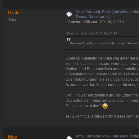
Antw:Jurassic Park (und alles ande
Drake
Thema Dinosaurier)
Gast
«
Antwort #265 am:
19.04.16, 22:57 »
Zitat von: Star am 19.04.16, 20:28
Bei den Guardians habe ich den ersten Teil no
Lohnt sich definitiv, der Film war einer d
ziemlich gut, leichtherzige, wenn auch etw
Waffen- und Bombenfetisch und ebenfalls s
eigenständig von den anderen MCU-Filmen is
Querverbindungen, die es gibt sind so subti
Szenen nach den Abspannen der bisherigen
Der Film war ein ziemlich großes Experiment
Das schönste (ironische) Zitat, das mir übe
Film seit dem ersten!"
Teil 2 kommt allerdings nicht dieses Jahr, 
Antw:Jurassic Park (und alles ande
Max