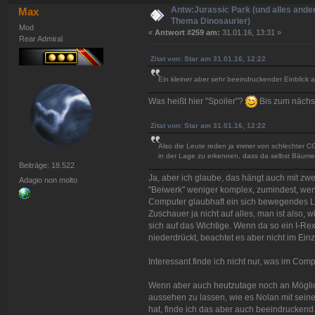
Antw:Jurassic Park (und alles ande
Max
Thema Dinosaurier)
Mod
«
Antwort #259 am:
31.01.16, 13:31 »
Rear Admiral
Zitat von: Star am 31.01.16, 12:22
Ein kleiner aber sehr beeindruckender Einblick au
Was heißt hier "Spoiler"?
Bis zum nächst
Zitat von: Star am 31.01.16, 12:22
Also die Leute reden ja immer von schlechter CGI
in der Lage zu erkennen, dass da selbst Bäu
Beiträge: 18.522
Ja, aber ich glaube, das hängt auch mit z
Adagio non molto
"Beiwerk" weniger komplex, zumindest, wen
Computer glaubhaft ein sich bewegendes L
Zuschauer ja nicht auf alles, man ist also,
sich auf das Wichtige. Wenn da so ein I-Rex
niederdrückt, beachtet es aber nicht im Ein
Interessant finde ich nicht nur, was im Comp
Wenn aber auch heutzutage noch an Möglichk
aussehen zu lassen, wie es Nolan mit sei
hat, finde ich das aber auch beeindruckend