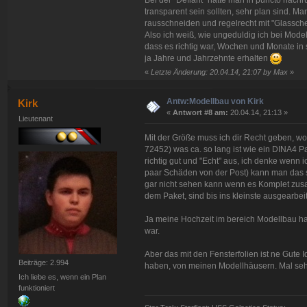
transparent sein sollten, sehr plan sind. M
rausschneiden und regelrecht mit "Glassche
Also ich weiß, wie ungeduldig ich bei Mode
dass es richtig war, Wochen und Monate in s
ja Jahre und Jahrzehnte erhalten
«
Letzte Änderung: 20.04.14, 21:07 by Max
»
Antw:Modellbau von Kirk
Kirk
«
Antwort #8 am:
20.04.14, 21:13 »
Lieutenant
Mit der Größe muss ich dir Recht geben, w
72452) was ca. so lang ist wie ein DINA4 P
richtig gut und "Echt" aus, ich denke wenn
paar Schäden von der Post) kann man das s
gar nicht sehen kann wenn es Komplet zu
dem Paket, sind bis ins kleinste ausgearbeit
Ja meine Hochzeit im bereich Modellbau ha
war.
Aber das mit den Fensterfolien ist ne Gut
Beiträge: 2.994
haben, von meinen Modellhäusern. Mal seh
Ich liebe es, wenn ein Plan
funktioniert