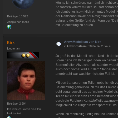
könnte ich schwören, war nämlich nicht so e
Ansonsten kommt mir der Bausatz schon be
Ich glaube, es ist wirklich ein gutes Model
der Ramscoop sowie der Navigationsdeflekto
Beiträge: 18.522
aufgrund der Größe (und der Form der "Defia
Adagio non molto
mit Beleuchtung zu bauen.
Antw:Modellbau von Kirk
Kirk
«
Antwort #6 am:
20.04.14, 20:42 »
Lieutenant
Ja groß ist das Modell schon. Und ich denke 
Foren habe ich Bilder gefunden wo genau d
Sternenflotten Abzeichen als ständer, wobei
auch noch vorhat weil auf dem Ständer der
angebracht war was hier nicht der Fall ist.
Mit den transparenten Teilen gebe ich dir v
Beleuchtung gebaut da ich mir das Elektro 
geht sogar soweit das auf meiner Modellei
Teilen mit einer klaren Farbe bemahlt wirkt 
durch die Farbigen Kunststoffteile zwangsw
Beiträge: 2.994
Möglichkeit die Dinger in transparent zu ka
Ich liebe es, wenn ein Plan
funktioniert
Wenn ich rechtzeitig Fertig bin und komme