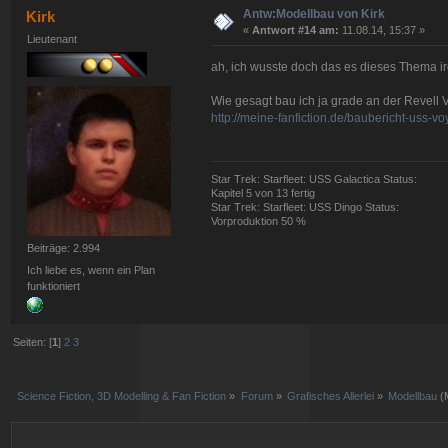
Antw:Modellbau von Kirk
Kirk
«
Antwort #14 am:
11.08.14, 15:37 »
Lieutenant
ah, ich wusste doch das es dieses Thema i
Wie gesagt bau ich ja grade an der Revell VO
http://meine-fanfiction.de/baubericht-uss-voy
Star Trek: Starfleet: USS Galactica Status:
Kapitel 5 von 13 fertig
Star Trek: Starfleet: USS Dingo Status:
Vorproduktion 50 %
Beiträge: 2.994
Ich liebe es, wenn ein Plan
funktioniert
Seiten: [
1
]
2
3
Science Fiction, 3D Modelling & Fan Fiction
»
Forum
»
Grafisches Allerlei
»
Modellbau
(