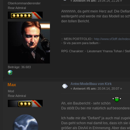
«
Antwort #4 am:
19.04.14, 21:26 »
Oberkommandierender
Rear Admiral
Ahhhhhh, da geht mein Herz auf. Die Defiant 
weitergeht und werde mir das Modell so sch
den tollen Bericht.
:: MEIN PORTFOLIO::
http://www.sf3dff.de/inde
- Si vis pacem para bellum -
RPG Charakter: - Lieutenant Ynarea Tohan / Stell
Beiträge: 36.683
Antw:Modellbau von Kirk
Max
«
Antwort #5 am:
20.04.14, 20:07 »
Mod
Rear Admiral
Ah, ein Baubericht - sehr schön
Da stößt Du bei mir natürlich auf besondere
Ich hatte mir die "Defiant" ja auch mal zugel
Das geht schon mal damit los, dass ich sie 
größer als DinA4 in Erinnerung. Aber das w