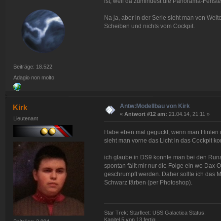
ist, weil da zumindest die Panorama-Fenster
Na ja, aber in der Serie sieht man von Wei
Scheiben und nichts vom Cockpit.
Beiträge: 18.522
Adagio non molto
Antw:Modellbau von Kirk
Kirk
«
Antwort #12 am:
21.04.14, 21:11 »
Lieutenant
Habe eben mal geguckt, wenn man Hinten i
sieht man vorne das Licht in das Cockpit 
ich glaube in DS9 konnte man bei den Runa
spontan fällt mir nur die Folge ein wo Da
geschrumpft werden. Daher sollte ich das M
Schwarz färben (per Photoshop).
Star Trek: Starfleet: USS Galactica Status:
Kapitel 5 von 13 fertig