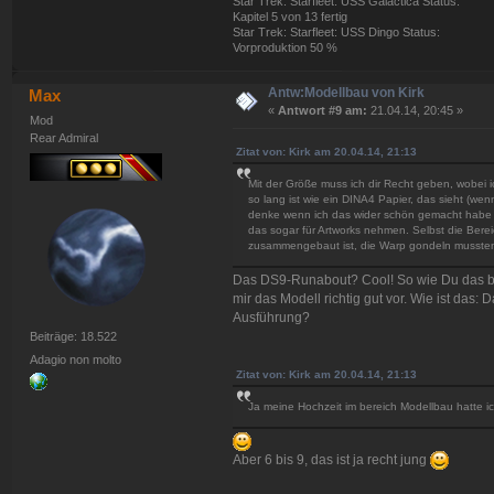
Star Trek: Starfleet: USS Galactica Status:
Kapitel 5 von 13 fertig
Star Trek: Starfleet: USS Dingo Status:
Vorproduktion 50 %
Antw:Modellbau von Kirk
Max
«
Antwort #9 am:
21.04.14, 20:45 »
Mod
Rear Admiral
Zitat von: Kirk am 20.04.14, 21:13
Mit der Größe muss ich dir Recht geben, wobei
so lang ist wie ein DINA4 Papier, das sieht (wen
denke wenn ich das wider schön gemacht habe 
das sogar für Artworks nehmen. Selbst die Ber
zusammengebaut ist, die Warp gondeln mussten 
Das DS9-Runabout? Cool! So wie Du das besc
mir das Modell richtig gut vor. Wie ist das: 
Ausführung?
Beiträge: 18.522
Adagio non molto
Zitat von: Kirk am 20.04.14, 21:13
Ja meine Hochzeit im bereich Modellbau hatte 
Aber 6 bis 9, das ist ja recht jung