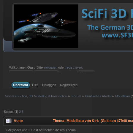
Willkommen
Gast
. Bitte
einloggen
oder
registrieren
.
Einloggen mit Benutzername, Passwort und Sitzungslänge
Übersicht
Hilfe
Einloggen
Registrieren
Science Fiction, 3D Modelling & Fan Fiction
»
Forum
»
Grafisches Allerlei
»
Modellbau
(
Seiten: [
1
]
2
3
Autor
Thema: Modellbau von Kirk (Gelesen 47948 ma
0 Mitglieder und 1 Gast betrachten dieses Thema.