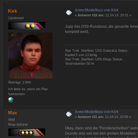
Antw:Modellbau von Kirk
Kirk
«
Antwort #10 am:
21.04.14, 20:51 »
Lieutenant
Jupp das DS9-Runabout, die gesamte Innenau
komplett weiß.
Star Trek: Starfleet: USS Galactica Status:
Kapitel 5 von 13 fertig
Star Trek: Starfleet: USS Dingo Status:
Vorproduktion 50 %
Beiträge: 2.994
Ich liebe es, wenn ein Plan
funktioniert
Antw:Modellbau von Kirk
Max
«
Antwort #11 am:
21.04.14, 20:58 »
Mod
Rear Admiral
Okay, dann sind die "Fensterscheiben" wahr
Grunde also wie bei den großen Modellen.