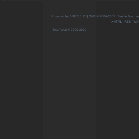
Powered by SMF 2.0.15
|
SMF © 2006-2007, Simple Machines
XHTML
RSS
WA
TinyPortal
© 2005-2019