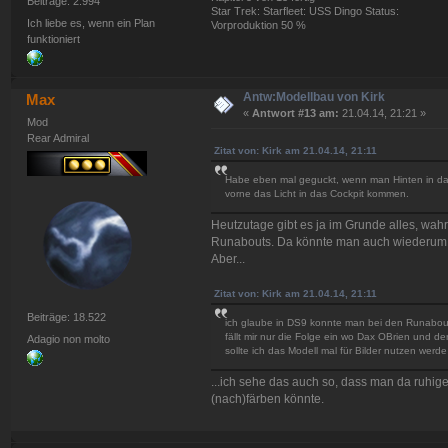
Beiträge: 2.994
Star Trek: Starfleet: USS Dingo Status:
Ich liebe es, wenn ein Plan
Vorproduktion 50 %
funktioniert
Antw:Modellbau von Kirk
Max
«
Antwort #13 am:
21.04.14, 21:21 »
Mod
Rear Admiral
Zitat von: Kirk am 21.04.14, 21:11
Habe eben mal geguckt, wenn man Hinten in das
vorne das Licht in das Cockpit kommen.
Heutzutage gibt es ja im Grunde alles, wah
Runabouts. Da könnte man auch wiederum vi
Aber...
Zitat von: Kirk am 21.04.14, 21:11
Beiträge: 18.522
ich glaube in DS9 konnte man bei den Runabout
fällt mir nur die Folge ein wo Dax OBrien und 
Adagio non molto
sollte ich das Modell mal für Bilder nutzen wer
...ich sehe das auch so, dass man da ruhi
(nach)färben könnte.