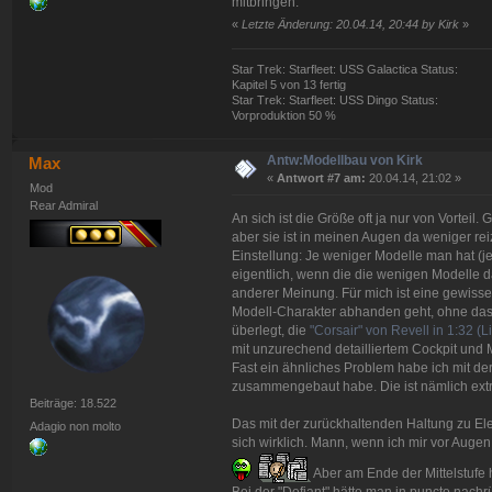
mitbringen.
«
Letzte Änderung: 20.04.14, 20:44 by Kirk
»
Star Trek: Starfleet: USS Galactica Status:
Kapitel 5 von 13 fertig
Star Trek: Starfleet: USS Dingo Status:
Vorproduktion 50 %
Antw:Modellbau von Kirk
Max
«
Antwort #7 am:
20.04.14, 21:02 »
Mod
Rear Admiral
An sich ist die Größe oft ja nur von Vorteil.
aber sie ist in meinen Augen da weniger reiz
Einstellung: Je weniger Modelle man hat (je 
eigentlich, wenn die die wenigen Modelle da
anderer Meinung. Für mich ist eine gewiss
Modell-Charakter abhanden geht, ohne dass s
überlegt, die
"Corsair" von Revell in 1:32 (L
mit unzurechend detailliertem Cockpit und
Fast ein ähnliches Problem habe ich mit der
zusammengebaut habe. Die ist nämlich ext
Beiträge: 18.522
Das mit der zurückhaltenden Haltung zu Ele
Adagio non molto
sich wirklich. Mann, wenn ich mir vor Augen 
Aber am Ende der Mittelstufe 
Bei der "Defiant" hätte man in puncto nachrü