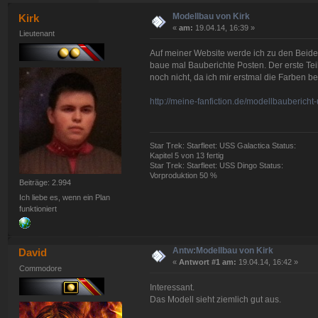
Modellbau von Kirk
Kirk
«
am:
19.04.14, 16:39 »
Lieutenant
Auf meiner Website werde ich zu den Beiden
baue mal Bauberichte Posten. Der erste Tei
noch nicht, da ich mir erstmal die Farben 
http://meine-fanfiction.de/modellbaubericht-
Star Trek: Starfleet: USS Galactica Status:
Kapitel 5 von 13 fertig
Star Trek: Starfleet: USS Dingo Status:
Vorproduktion 50 %
Beiträge: 2.994
Ich liebe es, wenn ein Plan
funktioniert
Antw:Modellbau von Kirk
David
«
Antwort #1 am:
19.04.14, 16:42 »
Commodore
Interessant.
Das Modell sieht ziemlich gut aus.