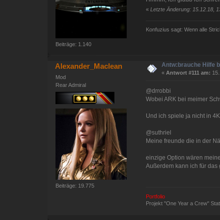
«
Letzte Änderung: 15.12.18, 1
Konfuzius sagt: Wenn alle Stric
Beiträge: 1.140
Antw:brauche Hilfe 
Alexander_Maclean
«
Antwort #111 am:
15.
Mod
Rear Admiral
@drrobbi
Wobei ARK bei meimer Schwe
Und ich spiele ja nicht in 4K
@suthriel
Meine freunde die in der N
einzige Option wären meine
Außerdem kann ich für das g
Beiträge: 19.775
Portfolio
Projekt "One Year a Crew" St