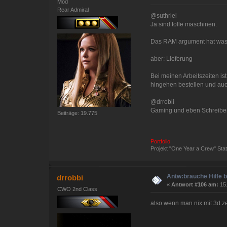
Mod
Rear Admiral
@suthriel
Ja sind tolle maschinen.
Das RAM argument hat was f
aber: Lieferung
Bei meinen Arbeitszeiten is
hingehen bestellen und au
@drrobii
Gaming und eben Schreiben +
Beiträge: 19.775
Portfolio
Projekt "One Year a Crew" St
Antw:brauche Hilfe 
drrobbi
«
Antwort #106 am:
15.
CWO 2nd Class
also wenn man nix mit 3d z