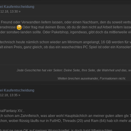
bei Kaufentscheidung
12.18, 13:30 »
n Freund oder Verwandten liefern lassen, oder einen Nachbarn, den du soweit ver
feradresse
Oder frag mal deinen Boss, ob du dir den nicht auf Arbeit liefern la
r sonstwo landen sollte. Oder Paketshop, irgendwas, gibt doch da mittlerweile vi
technisch heute nämlich schon wieder am Minimum angelangt, 16 GB werden für vi
t einen Preis, ganz gleich, ob das ein waschechtes PC Spiel ist oder ein Konsolen
Jede Geschichte hat vier Seiten: Deine Seite, Ihre Seite, die Wahrheit und das, w
Welten brechen auseinander, Formationen nicht.
bei Kaufentscheidung
12.18, 13:35 »
nalFantasy XV...
ch schon am Zahnfleisch, was aber wohl Hauptsächlich an meiner guten alten gtx 
chon, wobei flüssig läufts nur in FullHD, Threads (20) und Ram (64) hab ich mehr 
b mal ne neue GK auf meinen Wunschzettel, is doch bald Wheinachten ...