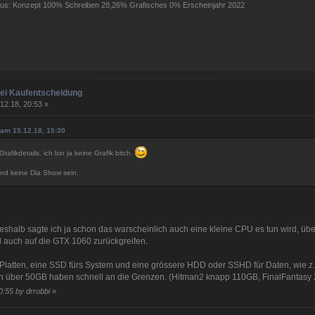
atus: Konzept 100% Schreiben 28,26% Grafisches 0% Erscheinjahr 2022
bei Kaufentscheidung
12.18, 20:53 »
 am 15.12.18, 15:30
rafikdetails. ich bin ja keine Grafik bitch.
 Und keine Dia Show sein.
eshalb sagte ich ja schon das warscheinlich auch eine kleine CPU es tun wird, üb
 auch auf die GTX 1060 zurückgreifen.
Platten, eine SSD fürs System und eine grössere HDD oder SSHD für Daten, wie 
hon über 50GB haben schnell an die Grenzen. (Hitman2 knapp 110GB, FinalFantas
0:55 by drrobbi
»