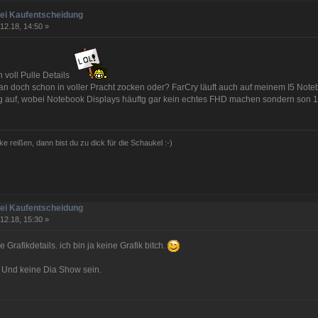
bei Kaufentscheidung
12.18, 14:50 »
n voll Pulle Details
 doch schon in voller Pracht zocken oder? FarCry läuft auch auf meinem I5 Note
g auf, wobei Notebook Displays häuftg gar kein echtes FHD machen sondern son
ke reißen, dann bist du zu dick für die Schaukel :-)
bei Kaufentscheidung
12.18, 15:30 »
 Grafikdetails. ich bin ja keine Grafik bitch.
n. Und keine Dia Show sein.