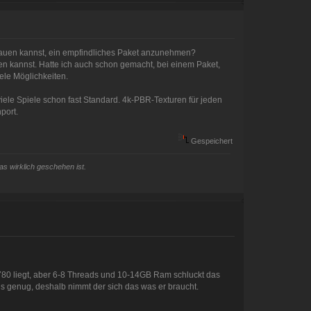
trauen kannst, ein empfindliches Paket anzunehmen?
ssen kannst. Hatte ich auch schon gemacht, bei einem Paket,
ele Möglichkeiten.
ele Spiele schon fast Standard. 4k-PBR-Texturen für jeden
port.
Gespeichert
as wirklich geschehen ist.
780 liegt, aber 6-8 Threads und 10-14GB Ram schluckt das
als genug, deshalb nimmt der sich das was er braucht.