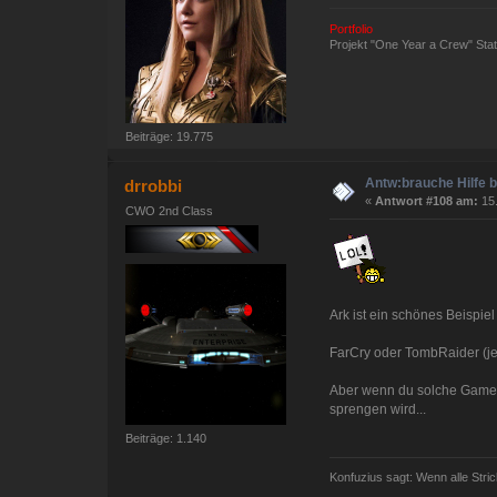
Portfolio
Projekt "One Year a Crew" St
Beiträge: 19.775
Antw:brauche Hilfe 
drrobbi
«
Antwort #108 am:
15.
CWO 2nd Class
Ark ist ein schönes Beispie
FarCry oder TombRaider (je
Aber wenn du solche Games 
sprengen wird...
Beiträge: 1.140
Konfuzius sagt: Wenn alle Stric