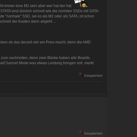
ht immer eine M2 sein aber wer hat der hat
t STATA sind ähnlich schnell wie die normlen SSDs mit SATA-
 "normale" SSD, sei es als M2 oder als SATA, ist schon
hnell der Kasten dann abgeht ...
.
ken ob das derzeit viel am Preis macht, denn die AMD
 zum nachrüsten, denn zwei Bänke haben alle Boards.
ualChannel Mode was etwas Leistung bringen soll, merkt
Gespeichert
Gespeichert