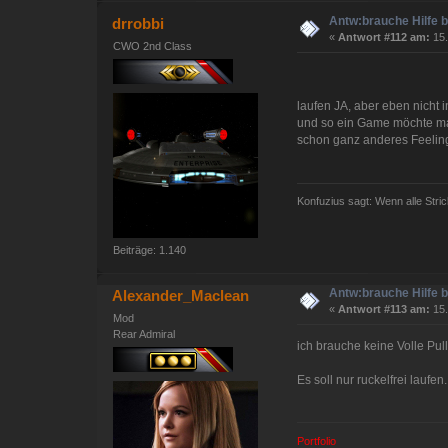
Antw:brauche Hilfe 
drrobbi
«
Antwort #112 am:
15.
CWO 2nd Class
laufen JA, aber eben nicht i
und so ein Game möchte man
schon ganz anderes Feelin
Konfuzius sagt: Wenn alle Stric
Beiträge: 1.140
Antw:brauche Hilfe 
Alexander_Maclean
«
Antwort #113 am:
15.
Mod
Rear Admiral
ich brauche keine Volle Pulle
Es soll nur ruckelfrei laufe
Portfolio