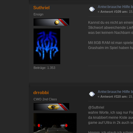
Antw:brauche Hilfe 
Suthriel
«
Antwort #109 am:
15.
Ensign
Kannst du es nicht an eine
Stichwort abweichende Lie
was bei keinem Nachbarn ode
Mit 8GB RAM ist man spiele
Grashalm im Spiel haben hal
Beiträge: 1.353
Antw:brauche Hilfe 
drrobbi
«
Antwort #110 am:
15.
CWO 2nd Class
@Suthriel
wahre Worte, ich sag nur Fi
da knabbert meine Kiste au
game auf Ultra in 2k auch s
Hmmm, ich glaub ich schrei