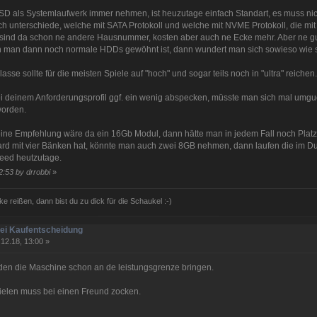
SSD als Systemlaufwerk immer nehmen, ist heuzutage einfach Standart, es muss nic
ch unterschiede, welche mit SATA Protokoll und welche mit NVME Protokoll, die mi
ind da schon ne andere Hausnummer, kosten aber auch ne Ecke mehr. Aber ne gute
n man dann noch normale HDDs gewöhnt ist, dann wundert man sich sowieso wie sc
asse sollte für die meisten Spiele auf "hoch" und sogar teils noch in "ultra" reichen
 deinem Anforderungsprofil ggf. ein wenig abspecken, müsste man sich mal umguc
worden.
ne Empfehlung wäre da ein 16Gb Modul, dann hätte man in jedem Fall noch Platz
rd mit vier Bänken hat, könnte man auch zwei 8GB nehmen, dann laufen die im D
eed heutzutage.
2:53 by drrobbi
»
ke reißen, dann bist du zu dick für die Schaukel :-)
bei Kaufentscheidung
12.18, 13:00 »
den die Maschine schon an de leistungsgrenze bringen.
ielen muss bei einen Freund zocken.