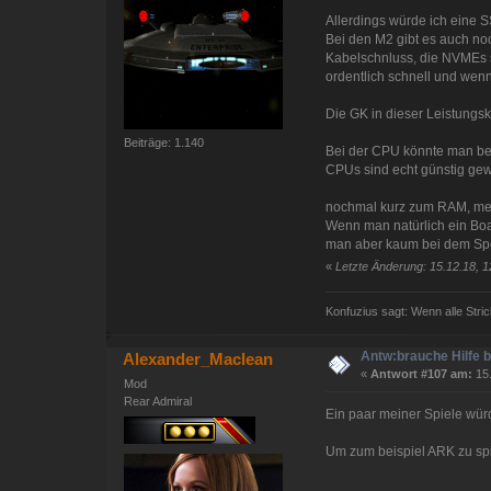
Allerdings würde ich eine 
Bei den M2 gibt es auch no
Kabelschnluss, die NVMEs s
ordentlich schnell und wen
Die GK in dieser Leistungskl
Beiträge: 1.140
Bei der CPU könnte man bei
CPUs sind echt günstig ge
nochmal kurz zum RAM, mei
Wenn man natürlich ein Boa
man aber kaum bei dem Sp
«
Letzte Änderung: 15.12.18, 1
Konfuzius sagt: Wenn alle Stric
Antw:brauche Hilfe 
Alexander_Maclean
«
Antwort #107 am:
15.
Mod
Rear Admiral
Ein paar meiner Spiele wür
Um zum beispiel ARK zu sp