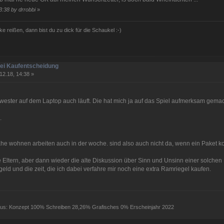
3:38 by drrobbi
»
ke reißen, dann bist du zu dick für die Schaukel :-)
bei Kaufentscheidung
12.18, 14:38 »
ster auf dem Laptop auch läuft. Die hat mich ja auf das Spiel aufmerksam gemac
.
ähe wohnen arbeiten auch in der woche. sind also auch nicht da, wenn ein Paket k
 Eltern, aber dann wieder die alte Diskussion über Sinn und Unsinn einer solchen
eld und die zeit, die ich dabei verfahre mir noch eine extra Ramriegel kaufen.
atus: Konzept 100% Schreiben 28,26% Grafisches 0% Erscheinjahr 2022