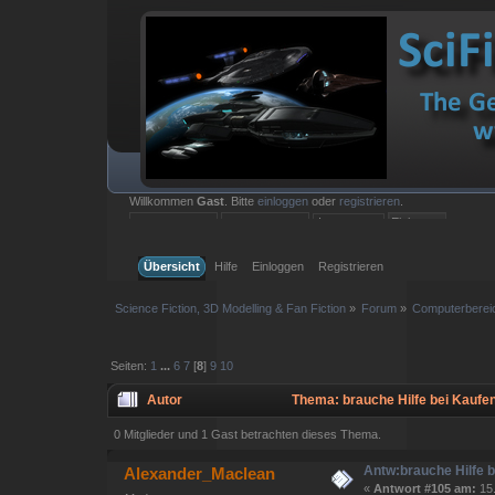
Willkommen
Gast
. Bitte
einloggen
oder
registrieren
.
Einloggen mit Benutzername, Passwort und Sitzungslänge
Übersicht
Hilfe
Einloggen
Registrieren
Science Fiction, 3D Modelling & Fan Fiction
»
Forum
»
Computerberei
Seiten:
1
...
6
7
[
8
]
9
10
Autor
Thema: brauche Hilfe bei Kaufe
0 Mitglieder und 1 Gast betrachten dieses Thema.
Antw:brauche Hilfe 
Alexander_Maclean
«
Antwort #105 am:
15.