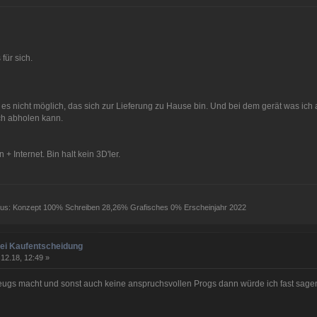
ür sich.
t es nicht möglich, das sich zur Lieferung zu Hause bin. Und bei dem gerät was ic
ch abholen kann.
 Internet. Bin halt kein 3D'ler.
atus: Konzept 100% Schreiben 28,26% Grafisches 0% Erscheinjahr 2022
bei Kaufentscheidung
12.18, 12:49 »
eugs macht und sonst auch keine anspruchsvollen Progs dann würde ich fast sagen 