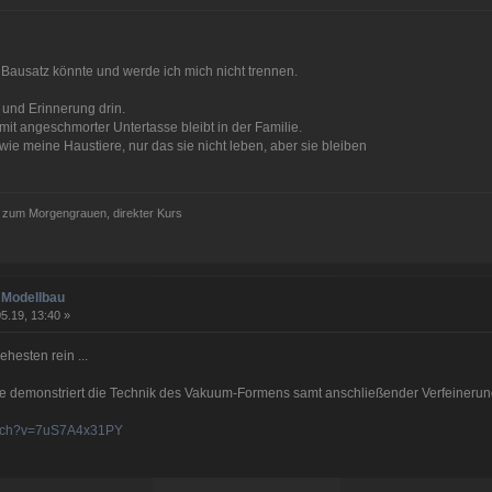
 Bausatz könnte und werde ich mich nicht trennen.
t und Erinnerung drin.
mit angeschmorter Untertasse bleibt in der Familie.
wie meine Haustiere, nur das sie nicht leben, aber sie bleiben
is zum Morgengrauen, direkter Kurs
 Modellbau
5.19, 13:40 »
ehesten rein ...
 demonstriert die Technik des Vakuum-Formens samt anschließender Verfeinerun
atch?v=7uS7A4x31PY