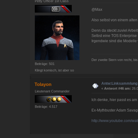
Petty Officer 1st Class
@Max
Also selbst von einem alten
Denn da steckt zuviel Arbei
Selbst eine TOS Enterprise 
Irgendwie sind die Modelle 
Der zweite Stern von recht, b
Beiträge: 501
Klingt komisch, ist aber so
Antw:Linksammlung
Tolayon
«
Antwort #46 am:
26.0
Lieutenant Commander
Ich denke, hier passt es am 
Beiträge: 4.517
Ex-Mythbuster Adam Savage
http://www.youtube.com/w