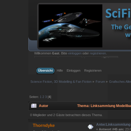
Willkommen
Gast
. Bitte
einloggen
oder
registrieren
.
Einloggen mit Benutzername, Passwort und Sitzungslänge
Übersicht
Hilfe
Einloggen
Registrieren
Science Fiction, 3D Modelling & Fan Fiction
»
Forum
»
Grafisches Aller
Seiten:
1
2
3
[
4
]
Autor
Thema: Linksammlung Modellba
0 Mitglieder und 2 Gäste betrachten dieses Thema.
Antw:Linksammlung
Thorndyke
«
Antwort #45 am:
23.0