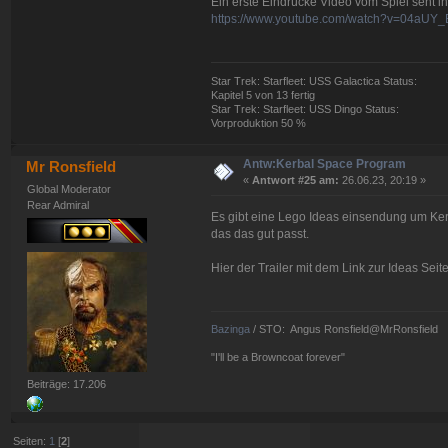
Ein erste Eindrücke Video vom Spiel seht ihr
https://www.youtube.com/watch?v=04aUY
Star Trek: Starfleet: USS Galactica Status:
Kapitel 5 von 13 fertig
Star Trek: Starfleet: USS Dingo Status:
Vorproduktion 50 %
Antw:Kerbal Space Program
Mr Ronsfield
«
Antwort #25 am:
26.06.23, 20:19 »
Global Moderator
Rear Admiral
Es gibt eine Lego Ideas einsendung um Kerb
das das gut passt.
Hier der Trailer mit dem Link zur Ideas Seit
Bazinga
/ STO: Angus Ronsfield@MrRonsfield
"I'll be a Browncoat forever"
Beiträge: 17.206
Seiten:
1
[
2
]