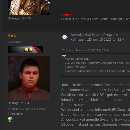
Portfolio
Beiträge: 19.775
Projekt "One Year a Crew" Status: Konzept 100
Antw:Kerbal Space Program
Kirk
«
Antwort #23 am:
15.01.23, 14:22 »
Lieutenant
Zitat von: Max am 15.01.23, 09:44
Wie beurteilst Du?
So, wie ich das Programm verstanden habe, ist j
Space Program.
Das wird durch Science-Fiction-Elemete ja deutl
Jain... Da die interstellaren Teile des Spie
Spiel kommen werden muss das Spiel ja z
Funktionieren. Und für KSP1 gab es bereits
Interstellare Möglichkeiten boten, es schei
Beiträge: 2.994
Spieler zu sein.
Ich liebe es, wenn ein Plan
Weiter sind alle Interstellaren/SciFi Dinge,
funktioniert
Bauen könnten, wenn wir wollten oder zumi
Anwendbarkeit geprüfte Systeme. Bsw. das 
1950gern ist und nur mal Umgesetzt werde