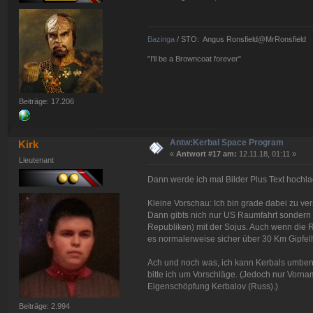
Bazinga
/ STO: Angus Ronsfield@MrRonsfield
"I'll be a Browncoat forever"
Beiträge: 17.206
Antw:Kerbal Space Program
Kirk
«
Antwort #17 am:
12.11.18, 01:11 »
Lieutenant
Dann werde ich mal Bilder Plus Text hochl
Kleine Vorschau: Ich bin grade dabei zu v
Dann gibts nich nur US Raumfahrt sondern 
Republiken) mit der Sojus. Auch wenn die R
es normalerweise sicher über 30 Km Gipfe
Ach und noch was, ich kann Kerbals umbe
bitte ich um Vorschläge. (Jedoch nur Vor
Eigenschöpfung Kerbalov (Russ).)
Beiträge: 2.994