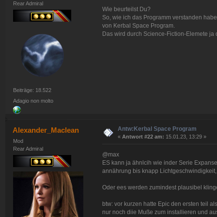
Rear Admiral
Wie beurteilst Du?
So, wie ich das Programm verstanden habe, i
von Kerbal Space Program.
Das wird durch Science-Fiction-Elemete ja 
Beiträge: 18.522
Adagio non molto
Antw:Kerbal Space Program
Alexander_Maclean
«
Antwort #22 am:
15.01.23, 13:29 »
Mod
Rear Admiral
@max
ES kann ja ähnlcih wie inder Serie Expanse
annährung bis knapp Lichtgeschwindigkeit,
Oder ees werden zumindest plausibel klin
btw: vor kurzen hatte Epic den ersten teil 
nur noch diie Muße zum installieren und au