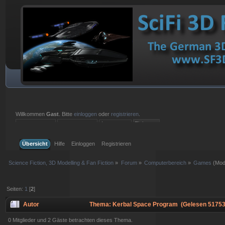
Willkommen
Gast
. Bitte
einloggen
oder
registrieren
.
Einloggen mit Benutzername, Passwort und Sitzungslänge
Übersicht
Hilfe
Einloggen
Registrieren
Science Fiction, 3D Modelling & Fan Fiction
»
Forum
»
Computerbereich
»
Games
(Mod
Seiten:
1
[
2
]
Autor
Thema: Kerbal Space Program (Gelesen 51753
0 Mitglieder und 2 Gäste betrachten dieses Thema.