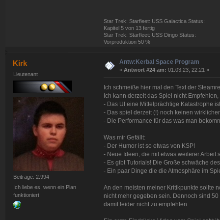
Star Trek: Starfleet: USS Galactica Status:
Kapitel 5 von 13 fertig
Star Trek: Starfleet: USS Dingo Status:
Vorproduktion 50 %
Antw:Kerbal Space Program
Kirk
«
Antwort #24 am:
01.03.23, 22:21 »
Lieutenant
Ich schmeiße hier mal den Text der Steamr
Ich kann derzeit das Spiel nicht Empfehlen,
- Das UI eine Mittelprächtige Katastrophe is
- Das spiel derzeit (!) noch keinen wirklich
- Die Performance für das was man bekommt
Was mir Gefällt:
- Der Humor ist so etwas von KSP!
- Neue Ideen, die mit etwas weiterer Arbeit 
- Es gibt Tutorials! Die Große schwäche des 
- Ein paar Dinge die die Atmosphäre im Sp
Beiträge: 2.994
Ich liebe es, wenn ein Plan
An den meisten meiner Kritikpunkte sollte 
funktioniert
nicht mehr gegeben sein. Dennoch sind 50 €
damit leider nicht zu empfehlen.