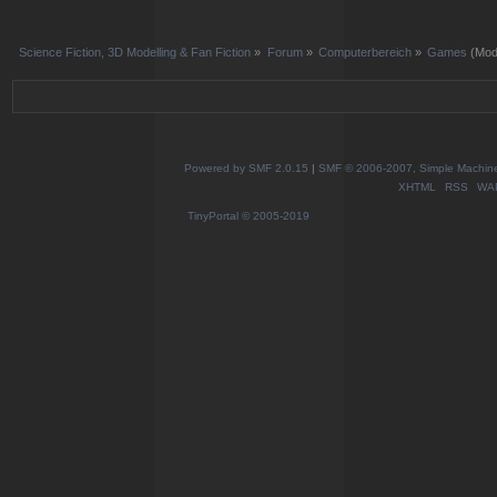
Science Fiction, 3D Modelling & Fan Fiction
»
Forum
»
Computerbereich
»
Games
(Mod
Powered by SMF 2.0.15
|
SMF © 2006-2007, Simple Machines
XHTML
RSS
WA
TinyPortal
© 2005-2019