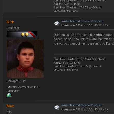
Star Trek: Starfleet: USS Galactica Status:
Kapitel 5 von 13 fertig
Star Trek: Starfleet: USS Dingo Status:
Vorproduktion 50 %
Antw:Kerbal Space Program
Kirk
«
Antwort #20 am:
15.01.23, 04:18 »
Lieutenant
Übrigens am 24.2. erscheint Kerbal Space Pro
haben, so soll bsw. Interstellare Raumfahrt
Ich werde dazu auf meinem YouTube-Kanal a
Star Trek: Starfleet: USS Galactica Status:
Kapitel 5 von 13 fertig
Star Trek: Starfleet: USS Dingo Status:
Vorproduktion 50 %
Beiträge: 2.994
Ich liebe es, wenn ein Plan
funktioniert
Antw:Kerbal Space Program
Max
«
Antwort #21 am:
15.01.23, 09:44 »
Mod