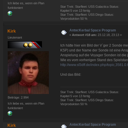
Ich liebe es, wenn ein Plan
Star Trek: Starfleet: USS Galactica Status:
funktioniert
Kapitel 5 von 13 fertig
Star Trek: Starfleet: USS Dingo Status:
Vorproduktion 50 %
Antw:Kerbal Space Program
Kirk
«
Antwort #18 am:
23.12.18, 23:13 »
Lieutenant
Ich hätte hier ein Bild der V´ger 2 Sonde me
KSP) und der Name der Sonde ist eine Ansp
Anspielung auf die Voyager Sonden ist die ja
Wie es vom vorherigen Stand des Spielstand
http://www.sf3dff.de/index.php/topic,3581.0.
Und das Bild:
Star Trek: Starfleet: USS Galactica Status:
Kapitel 5 von 13 fertig
Beiträge: 2.994
Star Trek: Starfleet: USS Dingo Status:
Ich liebe es, wenn ein Plan
Vorproduktion 50 %
funktioniert
Antw:Kerbal Space Program
Kirk