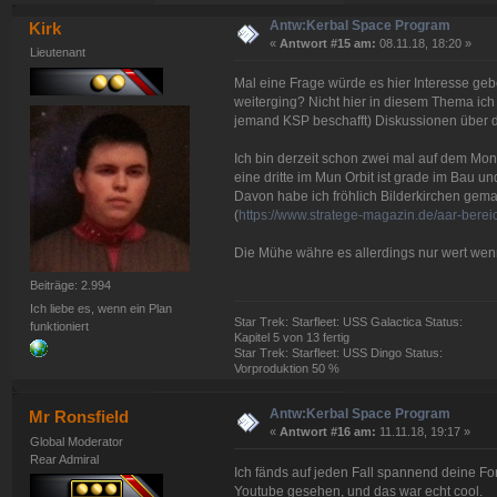
Antw:Kerbal Space Program
Kirk
«
Antwort #15 am:
08.11.18, 18:20 »
Lieutenant
Mal eine Frage würde es hier Interesse geb
weiterging? Nicht hier in diesem Thema ich 
jemand KSP beschafft) Diskussionen über da
Ich bin derzeit schon zwei mal auf dem Mo
eine dritte im Mun Orbit ist grade im Bau u
Davon habe ich fröhlich Bilderkirchen gema
(
https://www.stratege-magazin.de/aar-berei
Die Mühe währe es allerdings nur wert wenn
Beiträge: 2.994
Ich liebe es, wenn ein Plan
Star Trek: Starfleet: USS Galactica Status:
funktioniert
Kapitel 5 von 13 fertig
Star Trek: Starfleet: USS Dingo Status:
Vorproduktion 50 %
Antw:Kerbal Space Program
Mr Ronsfield
«
Antwort #16 am:
11.11.18, 19:17 »
Global Moderator
Rear Admiral
Ich fänds auf jeden Fall spannend deine For
Youtube gesehen, und das war echt cool.