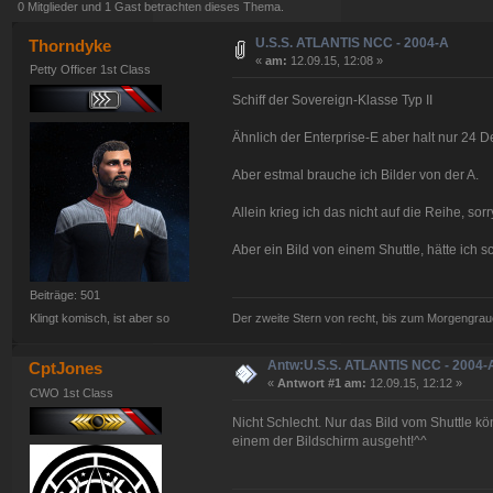
0 Mitglieder und 1 Gast betrachten dieses Thema.
U.S.S. ATLANTIS NCC - 2004-A
Thorndyke
«
am:
12.09.15, 12:08 »
Petty Officer 1st Class
Schiff der Sovereign-Klasse Typ II
Ähnlich der Enterprise-E aber halt nur 24 
Aber estmal brauche ich Bilder von der A.
Allein krieg ich das nicht auf die Reihe, sorr
Aber ein Bild von einem Shuttle, hätte ich 
Beiträge: 501
Der zweite Stern von recht, bis zum Morgengraue
Klingt komisch, ist aber so
Antw:U.S.S. ATLANTIS NCC - 2004-
CptJones
«
Antwort #1 am:
12.09.15, 12:12 »
CWO 1st Class
Nicht Schlecht. Nur das Bild vom Shuttle kö
einem der Bildschirm ausgeht!^^