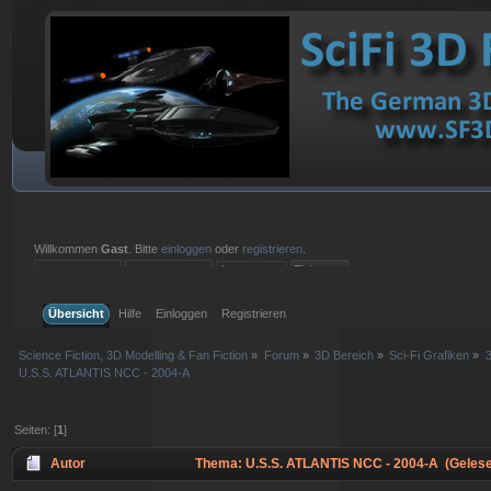
Willkommen
Gast
. Bitte
einloggen
oder
registrieren
.
Einloggen mit Benutzername, Passwort und Sitzungslänge
Übersicht
Hilfe
Einloggen
Registrieren
Science Fiction, 3D Modelling & Fan Fiction
»
Forum
»
3D Bereich
»
Sci-Fi Grafiken
»
U.S.S. ATLANTIS NCC - 2004-A
Seiten: [
1
]
Autor
Thema: U.S.S. ATLANTIS NCC - 2004-A (Gelese