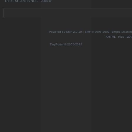
U.S.S. ATLANTIS NCC - 2004-A
Powered by SMF 2.0.15
|
SMF © 2006-2007, Simple Machines
XHTML
RSS
WA
TinyPortal
© 2005-2019