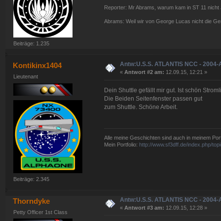
Reporter: Mr Abrams, warum kam in ST 11 nicht 
Abrams: Weil wir von George Lucas nicht die G
Beiträge: 1.235
Antw:U.S.S. ATLANTIS NCC - 2004-
Kontikinx1404
«
Antwort #2 am:
12.09.15, 12:21 »
Lieutenant
Dein Shuttle gefällt mir gut. Ist schön Strom
Die Beiden Seitenfenster passen gut
zum Shuttle. Schöne Arbeit.
Alle meine Geschichten sind auch in meinem Portf
Mein Portfolio:
http://www.sf3dff.de/index.php/
Beiträge: 2.345
Antw:U.S.S. ATLANTIS NCC - 2004-
Thorndyke
«
Antwort #3 am:
12.09.15, 12:28 »
Petty Officer 1st Class