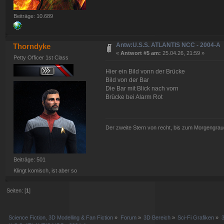
Beiträge: 10.689
Antw:U.S.S. ATLANTIS NCC - 2004-A
Thorndyke
«
Antwort #5 am:
25.04.26, 21:59 »
Petty Officer 1st Class
Hier ein Bild vonn der Brücke
Bild von der Bar
Die Bar mit Blick nach vorn
Brücke bei Alarm Rot
Der zweite Stern von recht, bis zum Morgengraue
Beiträge: 501
Klingt komisch, ist aber so
Seiten: [
1
]
Science Fiction, 3D Modelling & Fan Fiction
»
Forum
»
3D Bereich
»
Sci-Fi Grafiken
»