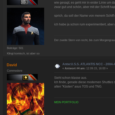
wie gesagt, es geht mir in erster Linie um d
zwar gut und schön, aber mit der Schrift hap
sprich, da soll der Name von menem Schiff 
ich habe ja schon rum experimentiert, aber g
Der zweite Stern von recht, bis zum Morgengraue
Beiträge: 501
Klingt komisch, ist aber so
Antw:U.S.S. ATLANTIS NCC - 2004-
David
«
Antwort #4 am:
12.09.15, 16:00 »
Commodore
Sieht schon klasse aus.
Ich finde, gerade diese modernen Shuttles s
alten "Kästen" asus TOS und TNG.
MEIN PORTFOLIO