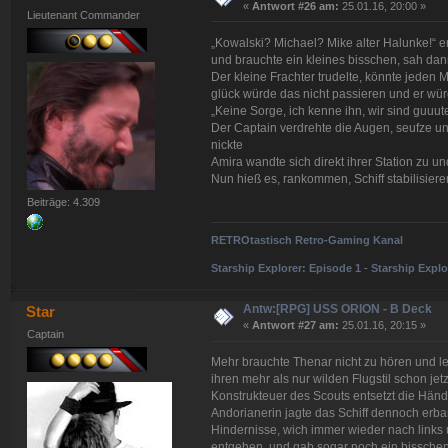
«
Antwort #26 am:
25.01.16, 20:00 »
Lieutenant Commander
„Kowalski? Michael? Mike alter Halunke!“ 
und brauchte ein kleines bisschen, sah dan
Der kleine Frachter trudelte, könnte jeden 
glück würde das nicht passieren und er wü
„Keine Sorge, ich kenne ihn, wir sind guuut
Der Captain verdrehte die Augen, seufze un
nickte
Amira wandte sich direkt ihrer Station zu un
Nun hieß es, rankommen, Schiff stabilisier
Beiträge: 4.309
RETROtastisch Retro-Gaming Kanal
Starship Explorer: Episode 1
-
Starship Explo
Antw:[RPG] USS ORION - B Deck
Star
«
Antwort #27 am:
25.01.16, 20:15 »
Captain
Mehr brauchte Thenar nicht zu hören und le
ihren mehr als nur wilden Flugstil schon jet
Konstrukteuer des Scouts entsetzt die Hän
Andorianerin jagte das Schiff dennoch erb
Hindernisse, wich immer wieder nach links
entgehen, und gab sogar noch ein bisschen 