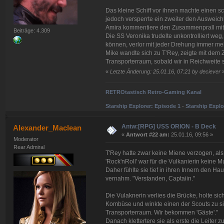
Das kleine Schiff vor ihnen machte einen s
jedoch versperrte ein zweiter den Ausweich
Amira kommentiere den Zusammenprall mit 
Beiträge: 4.309
Die SS Veronika trudelte unkontrolliert w
können, verlor mit jeder Drehung immer meh
Mike wandte sich zu T’Rey, zeigte mit dem Z
Transporterraum, sobald wir in Reichweite s
«
Letzte Änderung: 25.01.16, 07:21 by deciever
RETROtastisch Retro-Gaming Kanal
Starship Explorer: Episode 1
-
Starship Explo
Antw:[RPG] USS ORION - B Deck
Alexander_Maclean
«
Antwort #22 am:
25.01.16, 09:56 »
Moderator
Rear Admiral
T'Rey hatte zwar keine Miene verzogen, als
'Rock'nRoll' war für die Vulkanierin keine 
Daher fühlte sie tief in ihren Innern den Ha
vernahm. "Verstanden, Captaiin."
Die Vulaknerin verlies die Brücke, holte s
Kombüse und winkte einen der Scouts zu si
Transporterraum. Wir bekommen 'Gäste'."
Danach klettertere sie als erste die Leiter 