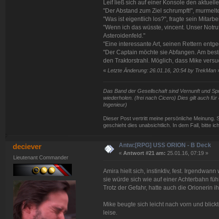
Leif ließ sich auf einer Konsole den aktuell
"Der Abstand zum Ziel schrumpft!", murmelt
"Was ist eigentlich los?", fragte sein Mitarbei
"Wenn ich das wüsste, vincent. Unser Notruf
Asteroidenfeld."
"Eine interessante Art, seinen Rettern en
"Der Captain möchte sie Abfangen. Am bes
den Traktorstrahl. Möglich, dass Mike versu
«
Letzte Änderung: 26.01.16, 20:54 by TrekMan
Das Band der Gesellschaft sind Vernunft und Spra
wiederholen. (frei nach Cicero) Dies gilt auch f
Ingenieur)
Dieser Post vertritt meine persönliche Meinung. 
geschieht dies unabsichtlich. In dem Fall, bitte i
Antw:[RPG] USS ORION - B Deck
deciever
«
Antwort #21 am:
25.01.16, 07:19 »
Lieutenant Commander
Amira hielt sich, instinktiv, fest. Irgendw
sie würde sich wie auf einer Achterbahn fühl
Trotz der Gefahr, hatte auch die Orionerin 
Mike beugte sich leicht nach vorn und blick
leise.