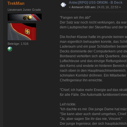
Antw:[RPG] USS ORION - B Deck
TrekMan
«
Antwort #20 am:
24.01.16, 22:53 »
Lieutenant Junior Grade
"Fangen wir ihn ab!"
Der Satz war noch nicht verklungen, da war 
dem Lautsprecher der Steuerfrau und der In
Die Archer-Klasse hatte im grunde keinen w
man eigentlich behaupten konnte, das Schi
Beiträge: 1.516
Laderaum und ein paar Schlafzellen beste
Decks dominierte der Computerkern und die
Bordwand verteilten sich alle Quartiere, da
Luftschleuse und das einzige Rettungsboot
des Kerns und endete im hinteren Bereich di
nach oben in den Hauptmaschinenbereich. D
schmalen Korridor dröhnen. Ein Mitarbeiter 
Chefingenieur ihn erreichte.
"Chief, ich habe mehr Energie auf das strukt
für alle Fälle. Die Automatik funktioniert im
Leif nickte.
"Ich dachte es mir. Die junge Dame hat mäch
"Sie kann aber auch damit umgehen, Chief.
"Ja, aber sagen Sie ihr das nie, Vincent."
Der junge Ingenieur, der sich hauptsächlich