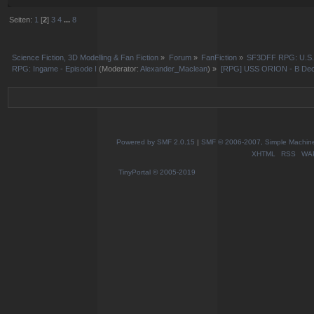
Seiten:
1
[
2
]
3
4
...
8
Science Fiction, 3D Modelling & Fan Fiction
»
Forum
»
FanFiction
»
SF3DFF RPG: U.S
RPG: Ingame - Episode I
(Moderator:
Alexander_Maclean
) »
[RPG] USS ORION - B De
Powered by SMF 2.0.15
|
SMF © 2006-2007, Simple Machines
XHTML
RSS
WA
TinyPortal
© 2005-2019