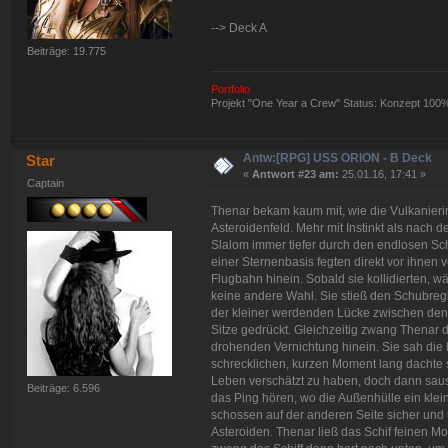
--> Deck A
Beiträge: 19.775
Portfolio
Projekt "One Year a Crew" Status: Konzept 100
Antw:[RPG] USS ORION - B Deck
Star
«
Antwort #23 am:
25.01.16, 17:41 »
Captain
Thenar bekam kaum mit, wie die Vulkanierin
Asteroidenfeld. Mehr mit Instinkt als nach 
Slalom immer tiefer durch den endlosen Sc
einer Sternenbasis fegten direkt vor ihnen 
Flugbahn hinein. Sobald sie kollidierten, w
keine andere Wahl. Sie stieß den Schubregl
der kleiner werdenden Lücke zwischen den 
Sitze gedrückt. Gleichzeitig zwang Thenar da
drohenden Vernichtung hinein. Sie sah die 
schrecklichen, kurzen Moment lang dachte si
Leben verschätzt zu haben, doch dann saus
Beiträge: 6.596
das Ping hören, wo die Außenhülle ein klei
schossen auf der anderen Seite sicher und u
Asteroiden. Thenar ließ das Schif feinen 