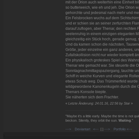
mit der Orion auch weiterhin eine Einheit b
so butterweich, wie eh und jeh. Die Orion w
gehorchte und jedesmal nach mehr und mehr
Ein Felsbrocken wuchs auf dem Sichtschirm 
und er schien sie an seiner zerfurchten Fla
darauf zuflogen, aber Thenar, den rechten F
seelenruhig in einem einzigen eleganten 
gleichzeitig ein Stück hoch, gerade genug, 
Und da kamen schon die nächsten, Tausend
Größe, jeder einzelne ein ganz anderes, ure
Zufallskollision nicht nur wieder komplett 
Ein physikalisch groteskes Spiel des Wahnsin
Thenar wie gemacht war. Sie steuerte die Ori
Sonntagnachmittagspaziergang, tauchte unt
Schiff in weiche Kurven und elegante Rol
etwas Schub weg. Das Trümmerfeld wurde ra
wildgewordene Kanonenkugeln durch die Geg
Thenars Konsole biepte.
Sie näherten sich dem Frachter.
«
Letzte Änderung: 24.01.16, 22:56 by Star
»
"Maybe it's a little early. Maybe the time is not
qui
beckon. Silently, they orbit the sun.
Waiting
."
---> Deviantart <---
[ ]
---> Portfolio <---