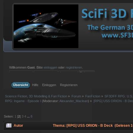
Willkommen
Gast
. Bitte
einloggen
oder
registrieren
.
Einloggen mit Benutzername, Passwort und Sitzungslänge
Übersicht
Hilfe
Einloggen
Registrieren
Science Fiction, 3D Modelling & Fan Fiction
»
Forum
»
FanFiction
»
SF3DFF RPG: U.S
RPG: Ingame - Episode I
(Moderator:
Alexander_Maclean
) »
[RPG] USS ORION - B De
Seiten:
1
[
2
]
3
4
...
8
Autor
Thema: [RPG] USS ORION - B Deck (Gelesen 1