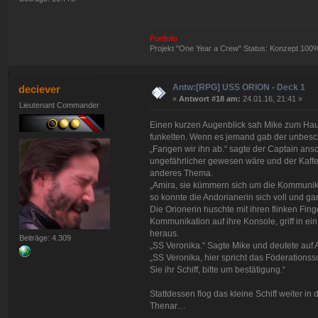
Portfolio
Projekt "One Year a Crew" Status: Konzept 100
Antw:[RPG] USS ORION - Deck 1
deciever
«
Antwort #18 am:
24.01.16, 21:41 »
Lieutenant Commander
Einen kurzen Augenblick sah Mike zum Hau
funkelten. Wenn es jemand gab der unbesc
„Fangen wir ihn ab.“ sagte der Captain ans
ungefährlicher gewesen wäre und der Kaff
anderes Thema.
„Amira, sie kümmern sich um die Kommunik
so konnte die Andorianerin sich voll und ga
Die Orionerin huschte mit ihren flinken Fin
Kommunikation auf ihre Konsole, griff in ei
heraus.
Beiträge: 4.309
„SS Veronika.“ Sagte Mike und deutete auf A
„SS Veronika, hier spricht das Föderationss
Sie ihr Schiff, bitte um bestätigung.“
Stattdessen flog das kleine Schiff weiter i
Thenar…