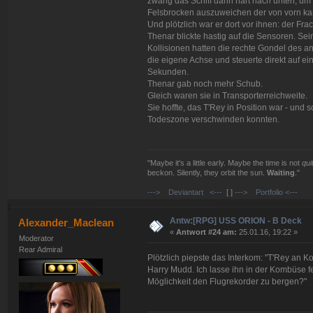
zwang das Schiff dann hart nach unten, um
Felsbrocken auszuweichen der von vorn ka
Und plötzlich war er dort vor ihnen: der Frac
Thenar blickte hastig auf die Sensoren. Sei
Kollisionen hatten die rechte Gondel des and
die eigene Achse und steuerte direkt auf ei
Sekunden.
Thenar gab noch mehr Schub.
Gleich waren sie in Transporterreichweite.
Sie hoffte, das T'Rey in Position war - und
Todeszone verschwinden konnten.
"Maybe it's a little early. Maybe the time is not
qui
beckon. Silently, they orbit the sun.
Waiting
."
---> Deviantart <---
[ ]
---> Portfolio <---
Antw:[RPG] USS ORION - B Deck
Alexander_Maclean
«
Antwort #24 am:
25.01.16, 19:22 »
Moderator
Rear Admiral
Plötzlich piepste das Interkom: "T'Rey an 
Harry Mudd. Ich lasse ihn in der Kombüse f
Möglichkeit den Flugrekorder zu bergen?"