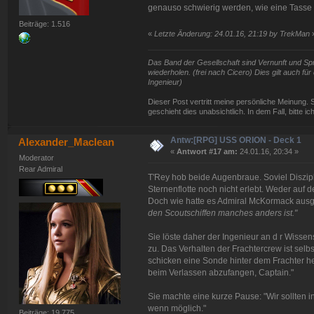
genauso schwierig werden, wie eine Tasse 
Beiträge: 1.516
«
Letzte Änderung: 24.01.16, 21:19 by TrekMan
Das Band der Gesellschaft sind Vernunft und Spra
wiederholen. (frei nach Cicero) Dies gilt auch f
Ingenieur)
Dieser Post vertritt meine persönliche Meinung. 
geschieht dies unabsichtlich. In dem Fall, bitte i
Antw:[RPG] USS ORION - Deck 1
Alexander_Maclean
«
Antwort #17 am:
24.01.16, 20:34 »
Moderator
Rear Admiral
T'Rey hob beide Augenbraue. Soviel Diszipli
Sternenflotte noch nicht erlebt. Weder auf
Doch wie hatte es Admiral McKormack ausg
den Scoutschiffen manches anders ist."
Sie löste daher der Ingenieur an d r Wisse
zu. Das Verhalten der Frachtercrew ist selbs
schicken eine Sonde hinter dem Frachter h
beim Verlassen abzufangen, Captain."
Sie machte eine kurze Pause: "Wir sollten 
wenn möglich."
Beiträge: 19.775