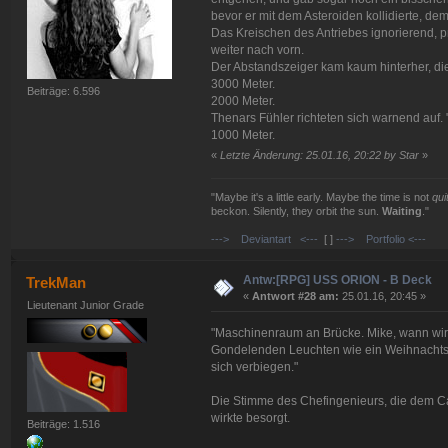
bevor er mit dem Asteroiden kollidierte, dem
Das Kreischen des Antriebes ignorierend, 
weiter nach vorn.
Der Abstandszeiger kam kaum hinterher, die
3000 Meter.
Beiträge: 6.596
2000 Meter.
Thenars Fühler richteten sich warnend auf. "
1000 Meter.
«
Letzte Änderung: 25.01.16, 20:22 by Star
»
"Maybe it's a little early. Maybe the time is not
qui
beckon. Silently, they orbit the sun.
Waiting
."
---> Deviantart <---
[ ]
---> Portfolio <---
Antw:[RPG] USS ORION - B Deck
TrekMan
«
Antwort #28 am:
25.01.16, 20:45 »
Lieutenant Junior Grade
"Maschinenraum an Brücke. Mike, wann wir
Gondelenden Leuchten wie ein Weihnachts
sich verbiegen."
Die Stimme des Chefingenieurs, die dem 
wirkte besorgt.
Beiträge: 1.516