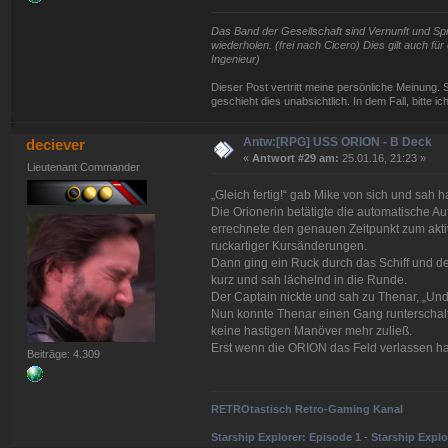
Das Band der Gesellschaft sind Vernunft und Spra
wiederholen. (frei nach Cicero) Dies gilt auch f
Ingenieur)
Dieser Post vertritt meine persönliche Meinung. 
geschieht dies unabsichtlich. In dem Fall, bitte i
Antw:[RPG] USS ORION - B Deck
deciever
«
Antwort #29 am:
25.01.16, 21:23 »
Lieutenant Commander
„Gleich fertig!“ gab Mike von sich und sah h
Die Orionerin betätigte die automatische A
errechnete den genauen Zeitpunkt zum aktiv
ruckartiger Kursänderungen.
Dann ging ein Ruck durch das Schiff und de
kurz und sah lächelnd in die Runde.
Der Captain nickte und sah zu Thenar, „Und
Nun konnte Thenar einen Gang runterschalte
keine hastigen Manöver mehr zuließ.
Erst wenn die ORION das Feld verlassen ha
Beiträge: 4.309
RETROtastisch Retro-Gaming Kanal
Starship Explorer: Episode 1
-
Starship Explo