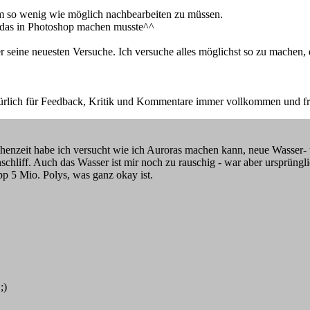
um so wenig wie möglich nachbearbeiten zu müssen.
h das in Photoshop machen musste^^
 hier seine neuesten Versuche. Ich versuche alles möglichst so zu mache
atürlich für Feedback, Kritik und Kommentare immer vollkommen und fre
enzeit habe ich versucht wie ich Auroras machen kann, neue Wasser- u
schliff. Auch das Wasser ist mir noch zu rauschig - war aber ursprüngli
pp 5 Mio. Polys, was ganz okay ist.
;)