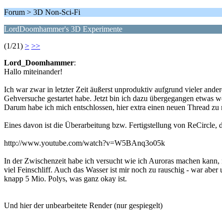
Forum > 3D Non-Sci-Fi
LordDoomhammer's 3D Experimente
(1/21)
>
>>
Lord_Doomhammer
:
Hallo miteinander!
Ich war zwar in letzter Zeit äußerst unproduktiv aufgrund vieler and
Gehversuche gestartet habe. Jetzt bin ich dazu übergegangen etwas we
Darum habe ich mich entschlossen, hier extra einen neuen Thread zu 
Eines davon ist die Überarbeitung bzw. Fertigstellung von ReCircle,
http://www.youtube.com/watch?v=W5BAnq3o05k
In der Zwischenzeit habe ich versucht wie ich Auroras machen kann, n
viel Feinschliff. Auch das Wasser ist mir noch zu rauschig - war aber 
knapp 5 Mio. Polys, was ganz okay ist.
Und hier der unbearbeitete Render (nur gespiegelt)