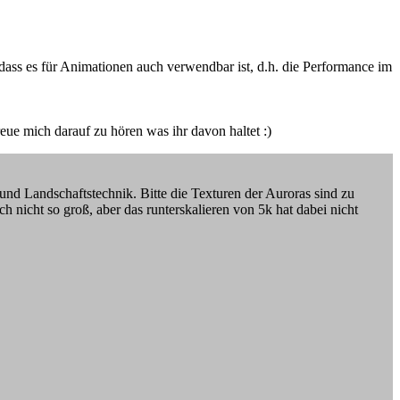
n, dass es für Animationen auch verwendbar ist, d.h. die Performance im
ue mich darauf zu hören was ihr davon haltet :)
nd Landschaftstechnik. Bitte die Texturen der Auroras sind zu
ch nicht so groß, aber das runterskalieren von 5k hat dabei nicht