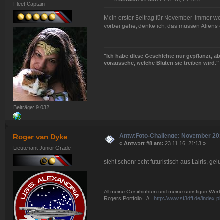
Fleet Captain
Mein erster Beitrag für November: Immer w
vorbei gehe, denke ich, das müssen Aliens
"Ich habe diese Geschichte nur gepflanzt, abe
voraussehe, welche Blüten sie treiben wird."
Beiträge: 9.032
Antw:Foto-Challenge: November 20
Roger van Dyke
«
Antwort #8 am:
23.11.16, 21:13 »
Lieutenant Junior Grade
sieht schonr echt futuristisch aus Lairis, ge
All meine Geschichten und meine sonstigen Werke 
Rogers Portfolio =/\=
http://www.sf3dff.de/index