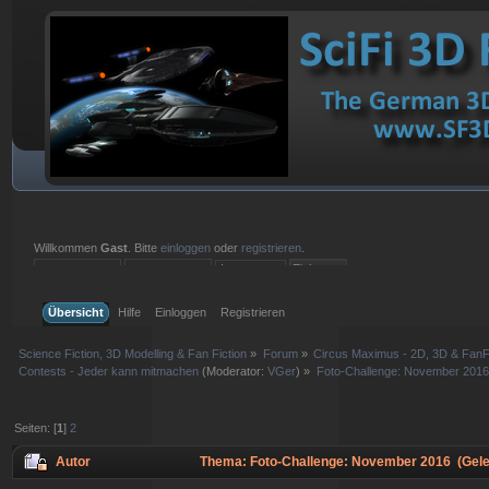
Willkommen
Gast
. Bitte
einloggen
oder
registrieren
.
Einloggen mit Benutzername, Passwort und Sitzungslänge
Übersicht
Hilfe
Einloggen
Registrieren
Science Fiction, 3D Modelling & Fan Fiction
»
Forum
»
Circus Maximus - 2D, 3D & FanFi
Contests - Jeder kann mitmachen
(Moderator:
VGer
) »
Foto-Challenge: November 2016
Seiten: [
1
]
2
Autor
Thema: Foto-Challenge: November 2016 (Gele