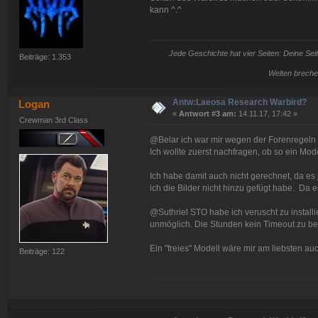
kann ^.^
Jede Geschichte hat vier Seiten: Deine Seit
Beiträge: 1.353
Welten breche
Antw:Laeosa Research Warbird?
Logan
«
Antwort #3 am:
14.11.17, 17:42 »
Crewman 3rd Class
@Belar ich war mir wegen der Forenregeln ni
Ich wollte zuerst nachfragen, ob so ein Mode
Ich habe damit auch nicht gerechnet, da e
ich die Bilder nicht hinzu gefügt habe. Da es
@Suthriel STO habe ich veruscht zu installi
unmöglich. Die Stunden kein Timeout zu 
Ein "freies" Modell wäre mir am liebsten a
Beiträge: 122