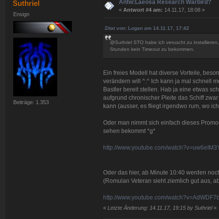
Antw:Laeosa Research Warbird?
Suthriel
«
Antwort #4 am:
14.11.17, 18:08 »
Ensign
Zitat von: Logan am 14.11.17, 17:42
@Suthriel STO habe ich veruscht zu installieren
Stunden kein Timeout zu bekommen.
Ein freies Modell hat diverse Vorteile, be
verändern will ^.^ Ich kann ja mal schnell 
Bastler bereit stellen. Hab ja eine etwas 
aufgrund chronischer Pleite das Schiff zwar
Beiträge: 1.353
kann (ausser, es fliegt irgendwo rum, wo ich
Oder man nimmt sich einfach dieses Promo-
sehen bekommt *g*
http://www.youtube.com/watch?v=uw6eIM
Oder das hier, ab Minute 10:40 werden noc
(Romulan Veteran sieht ziemlich gut aus, ab
http://www.youtube.com/watch?v=AdWDF7
«
Letzte Änderung: 14.11.17, 19:15 by Suthriel
»