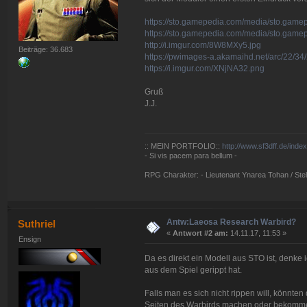
https://sto.gamepedia.com/media/sto.gam
https://sto.gamepedia.com/media/sto.gam
http://i.imgur.com/8W8MXy5.jpg
Beiträge: 36.683
https://pwimages-a.akamaihd.net/arc/22
https://i.imgur.com/XNjNA32.png
Gruß
J.J.
:: MEIN PORTFOLIO::
http://www.sf3dff.de/inde
- Si vis pacem para bellum -
RPG Charakter: - Lieutenant Ynarea Tohan / Stell
Antw:Laeosa Research Warbird?
Suthriel
«
Antwort #2 am:
14.11.17, 11:53 »
Ensign
Da es direkt ein Modell aus STO ist, denke 
aus dem Spiel gerippt hat.
Falls man es sich nicht rippen will, könnte
Seiten des Warbirds machen oder bekommen, 