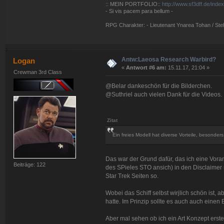
:: MEIN PORTFOLIO::
http://www.sf3dff.de/inde
- Si vis pacem para bellum -
RPG Charakter: - Lieutenant Ynarea Tohan / Stell
Antw:Laeosa Research Warbird?
Logan
«
Antwort #6 am:
15.11.17, 21:04 »
Crewman 3rd Class
@Belar dankeschön für die Bilderchen.
@Suthriel auch vielen Dank für die Videos.
Zitat
Ein freies Modell hat diverse Vorteile, besonde
Das war der Grund dafür, das ich eine Vora
Beiträge: 122
des SPieles STO ansich) in den Disclaimer 
Star Trek Seiten so.
Wobei das Schiff selbst wirjlich schön ist,
hatte. Im Prinzip sollte es auch auch einen
Aber mal sehen ob ich ein Art Konzept erste