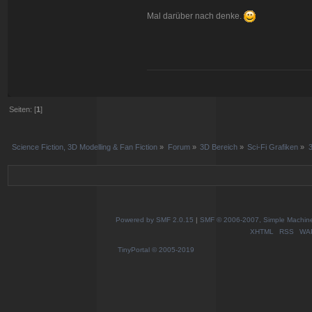
Mal darüber nach denke.
Seiten: [
1
]
Science Fiction, 3D Modelling & Fan Fiction
»
Forum
»
3D Bereich
»
Sci-Fi Grafiken
»
Powered by SMF 2.0.15
|
SMF © 2006-2007, Simple Machines
XHTML
RSS
WA
TinyPortal
© 2005-2019