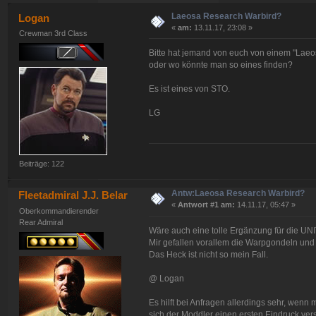
Laeosa Research Warbird?
Logan
«
am:
13.11.17, 23:08 »
Crewman 3rd Class
Bitte hat jemand von euch von einem "Laeo
oder wo könnte man so eines finden?
Es ist eines von STO.
LG
Beiträge: 122
Antw:Laeosa Research Warbird?
Fleetadmiral J.J. Belar
«
Antwort #1 am:
14.11.17, 05:47 »
Oberkommandierender
Rear Admiral
Wäre auch eine tolle Ergänzung für die UNI
Mir gefallen vorallem die Warpgondeln und
Das Heck ist nicht so mein Fall.
@ Logan
Es hilft bei Anfragen allerdings sehr, wenn m
sich der Moddler einen ersten Eindruck ver