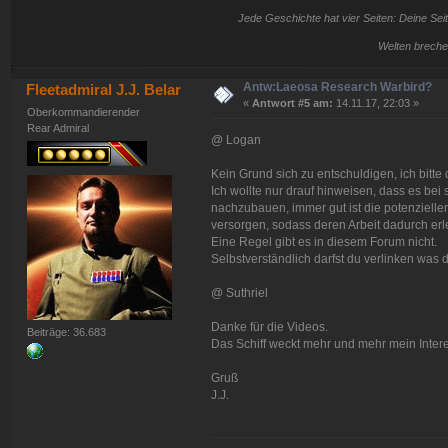
Jede Geschichte hat vier Seiten: Deine Seit
Welten breche
Antw:Laeosa Research Warbird?
Fleetadmiral J.J. Belar
«
Antwort #5 am:
14.11.17, 22:03 »
Oberkommandierender
Rear Admiral
@ Logan
Kein Grund sich zu entschuldigen, ich bitte 
Ich wollte nur drauf hinweisen, dass es bei
nachzubauen, immer gut ist die potenziellen
versorgen, sodass deren Arbeit dadurch erle
Eine Regel gibt es in diesem Forum nicht.
Selbstverständlich darfst du verlinken was d
@ Suthriel
Danke für die Videos.
Beiträge: 36.683
Das Schiff weckt mehr und mehr mein Inter
Gruß
J.J.