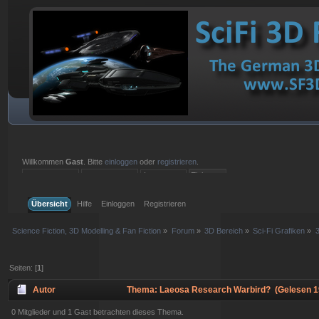
Willkommen
Gast
. Bitte
einloggen
oder
registrieren
.
Einloggen mit Benutzername, Passwort und Sitzungslänge
Übersicht
Hilfe
Einloggen
Registrieren
Science Fiction, 3D Modelling & Fan Fiction
»
Forum
»
3D Bereich
»
Sci-Fi Grafiken
»
Seiten: [
1
]
Autor
Thema: Laeosa Research Warbird? (Gelesen 1
0 Mitglieder und 1 Gast betrachten dieses Thema.