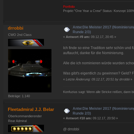
Portfolio
Projekt "One Year a Crew" Status: Konzept 100
Antw:Die Meister 2017 (Nominierun
drrobbi
Runde 2/3)
CWO 2nd Class
«
Antwort #9 am:
09.12.17, 20:45 »
Ich finde so eine Tradition sehr schön und
auftaucht, danke für die Nominierung.
Alle die ich nominieren würde wurden scho
Was gibt's eigentlich zu gewinnen? Geld? F
«
Letzte Änderung: 09.12.17, 20:51 by drrobbi
»
Konfuzius sagt: Wenn alle Stricke reißen, dann bi
Beiträge: 1.140
Antw:Die Meister 2017 (Nominierun
Fleetadmiral J.J. Belar
Runde 2/3)
Oberkommandierender
«
Antwort #10 am:
09.12.17, 20:50 »
Rear Admiral
@ drrobbi