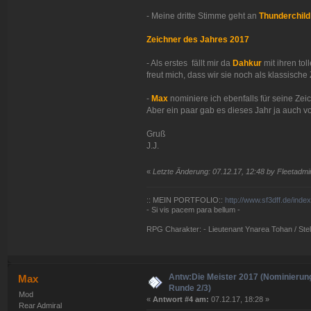
- Meine dritte Stimme geht an
Thunderchild
Zeichner des Jahres 2017
- Als erstes fällt mir da
Dahkur
mit ihren tol
freut mich, dass wir sie noch als klassische
-
Max
nominiere ich ebenfalls für seine Ze
Aber ein paar gab es dieses Jahr ja auch v
Gruß
J.J.
«
Letzte Änderung: 07.12.17, 12:48 by Fleetadmir
:: MEIN PORTFOLIO::
http://www.sf3dff.de/inde
- Si vis pacem para bellum -
RPG Charakter: - Lieutenant Ynarea Tohan / Stell
Antw:Die Meister 2017 (Nominierun
Max
Runde 2/3)
Mod
«
Antwort #4 am:
07.12.17, 18:28 »
Rear Admiral