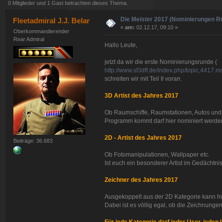
0 Mitglieder und 1 Gast betrachten dieses Thema.
Die Meister 2017 (Nominierungen R
Fleetadmiral J.J. Belar
«
am:
02.12.17, 09:10 »
Oberkommandierender
Rear Admiral
Hallo Leute,
jetzt da wir die erste Nominierungsrunde (
http://www.sf3dff.de/index.php/topic,441
schreiten wir mit Teil II voran.
3D Artist des Jahres 2017
Ob Raumschiffe, Raumstationen, Autos und
Programm kommt darf hier nominiert werden.
2D - Artist des Jahres 2017
Beiträge: 36.683
Ob Fotomanipulationen, Wallpaper etc.
Ist euch ein besonderer Artist im Gedächtnis
Zeichner des Jahres 2017
Ausgekoppelt aus der 2D Kategorie kann hi
Dabei ist es völlig egal, ob die Zeichnunge