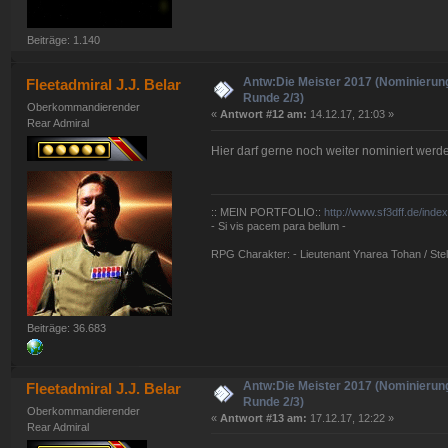
Beiträge: 1.140
Antw:Die Meister 2017 (Nominierun
Fleetadmiral J.J. Belar
Runde 2/3)
Oberkommandierender
«
Antwort #12 am:
14.12.17, 21:03 »
Rear Admiral
Hier darf gerne noch weiter nominiert werd
:: MEIN PORTFOLIO::
http://www.sf3dff.de/inde
- Si vis pacem para bellum -
RPG Charakter: - Lieutenant Ynarea Tohan / Stell
Beiträge: 36.683
Antw:Die Meister 2017 (Nominierun
Fleetadmiral J.J. Belar
Runde 2/3)
Oberkommandierender
«
Antwort #13 am:
17.12.17, 12:22 »
Rear Admiral