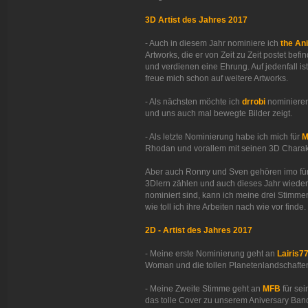
3D Artist des Jahres 2017
- Auch in diesem Jahr nominiere ich
the An
Artworks, die er von Zeit zu Zeit postet b
und verdienen eine Ehrung. Auf jedenfall ist
freue mich schon auf weitere Artworks.
- Als nächsten möchte ich
drrobi
nominieren,
und uns auch mal bewegte Bilder zeigt.
- Als letzte Nominierung habe ich mich für
M
Rhodan und vorallem mit seinen 3D Charakt
Aber auch Ronny und Sven gehören imo für 
3Dlern zählen und auch dieses Jahr wieder 
nominiert sind, kann ich meine drei Stimme
wie toll ich ihre Arbeiten nach wie vor finde.
2D - Artist des Jahres 2017
- Meine erste Nominierung geht an
Lairis7
Woman und die tollen Planetenlandschafte
- Meine Zweite Stimme geht an
MFB
für sei
das tolle Cover zu unserem Aniversary Ban