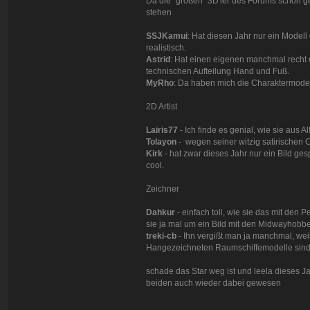
Da die "großen" 3D'ler des Forums schon g
stehen
SSJKamui
: Hat diesen Jahr nur ein Modell
realistisch.
Astrid
: Hat einen eigenen manchmal recht 
technischen Aufteilung Hand und Fuß.
MyRho
: Da haben mich die Charaktermodel
2D Artist
Lairis77
- Ich finde es genial, wie sie aus A
Tolayon
- wegen seiner witzig satirischen 
Kirk
- hat zwar dieses Jahr nur ein Bild gespo
cool.
Zeichner
Dahkur
- einfach toll, wie sie das mit den
sie ja mal um ein Bild mit den Midwayhobbel
treki-cb
- Ihn vergißt man ja manchmal, weil
Hangezeichneten Raumschiffemodelle sind m
schade das Star weg ist und leela dieses Ja
beiden auch wieder dabei gewesen