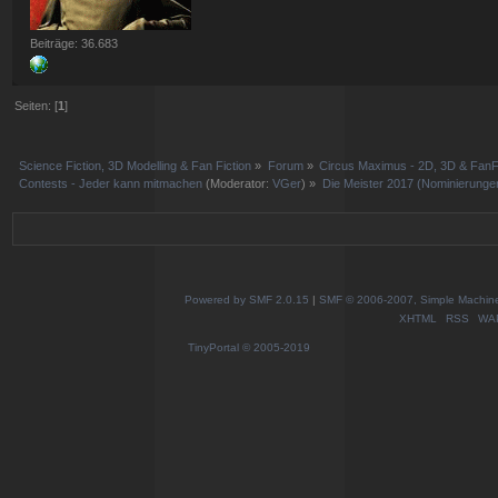
Beiträge: 36.683
Seiten: [
1
]
Science Fiction, 3D Modelling & Fan Fiction
»
Forum
»
Circus Maximus - 2D, 3D & FanFi
Contests - Jeder kann mitmachen
(Moderator:
VGer
) »
Die Meister 2017 (Nominierunge
Powered by SMF 2.0.15
|
SMF © 2006-2007, Simple Machines
XHTML
RSS
WA
TinyPortal
© 2005-2019