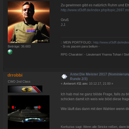
Zu gewinnen gibt es natürlich Ruhm und Ehr
http://www.sf3dff.de/index.php/topic,269
Gruß
J.J.
:: MEIN PORTFOLIO::
http://www.sf3dff.de/inde
Beiträge: 36.683
- Si vis pacem para bellum -
RPG Charakter: - Lieutenant Ynarea Tohan / Stell
Antw:Die Meister 2017 (Nominierun
drrobbi
Runde 2/3)
CWO 2nd Class
«
Antwort #11 am:
10.12.17, 21:00 »
Ich hab mal ne ganz blöde Frage, falls zu b
schicken damit ich weis wie blöd diese frage
Wie läuft das dann mit den Wahlen wenn d
Konfuzius sagt: Wenn alle Stricke reißen, dann bi