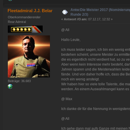
Antw:Die Meister 2017 (Nominierun
Fleetadmiral J.J. Belar
Runde 2/3)
Oberkommandierender
«
Antwort #3 am:
07.12.17, 12:32 »
Rear Admiral
@ All
Hallo Leute,
ich muss leider sagen, ich bin ein wenig en
bestehen scheint, unsere Meister zu ermitte
die es eigentlich nicht verdient hat, so zu 
Aber wenn kein Interesse mehr besteht, da
Jahren sparen und die Meisterwahlen leider
fände. Und von daher hoffe ich, dass die Bete
noch ein wenig ansteigt.
Beiträge: 36.683
Wir haben hier so viele tolle Talente, die 
werden. An einem Auswahlmangel kann es so
@ Max
Ich danke dir für die Nennung in wenigstens
@ All
Ich gehe dann mal aufs Ganze mit meinen 