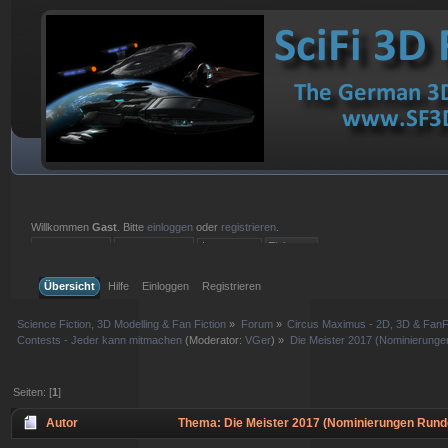
Willkommen
Gast
. Bitte
einloggen
oder
registrieren
.
Einloggen mit Benutzername, Passwort und Sitzungslänge
Übersicht
Hilfe
Einloggen
Registrieren
Science Fiction, 3D Modelling & Fan Fiction
»
Forum
»
Circus Maximus - 2D, 3D & FanFi
Contests - Jeder kann mitmachen
(Moderator:
VGer
) »
Die Meister 2017 (Nominierunge
Seiten: [
1
]
Autor
Thema: Die Meister 2017 (Nominierungen Runde