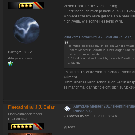
Vielen Dank für die Nominierung!
Zuletzt habe ich mich ja mehr auf 3D-CGIs k
Moment sitze ich auch gerade an einem Bild
nicht weiß, wie schnell es fertig wird.
Zitat von: Fleetadmiral J.J. Belar am 07.12.17, 
ich muss leider sagen, ich bin ein wenig enttäu
unsere Meister zu ermitteln, einer langen und sch
Beiträge: 18.522
hat, so zu verschwinden.
Adagio non molto
[...] Und von daher hoffe ich, dass die Beteiligun
ansteigt.
Es stimmt: Es wäre wirklich schade, wenn 
würden!
Hmm, aber es kann schon auch Zeit in Anspr
es manchmal gar nicht leicht, sich zurückz
Antw:Die Meister 2017 (Nominierun
Fleetadmiral J.J. Belar
Runde 2/3)
Oberkommandierender
«
Antwort #5 am:
07.12.17, 18:34 »
Rear Admiral
@ Max