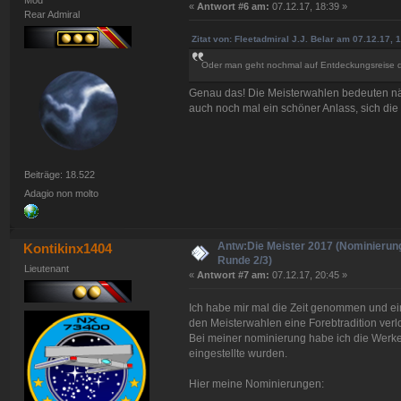
«
Antwort #6 am:
07.12.17, 18:39 »
Rear Admiral
Zitat von: Fleetadmiral J.J. Belar am 07.12.17, 
Oder man geht nochmal auf Entdeckungsreise du
Genau das! Die Meisterwahlen bedeuten näm
auch noch mal ein schöner Anlass, sich d
Beiträge: 18.522
Adagio non molto
Antw:Die Meister 2017 (Nominierun
Kontikinx1404
Runde 2/3)
Lieutenant
«
Antwort #7 am:
07.12.17, 20:45 »
Ich habe mir mal die Zeit genommen und ei
den Meisterwahlen eine Forebtradition verl
Bei meiner nominierung habe ich die Werke
eingestellte wurden.
Hier meine Nominierungen: