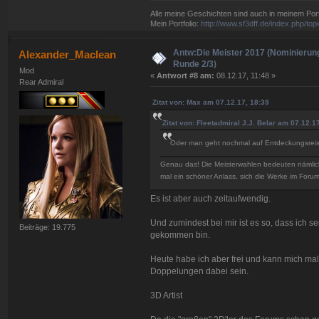
Alle meine Geschichten sind auch in meinem Portf
Mein Portfolio:
http://www.sf3dff.de/index.php/
Antw:Die Meister 2017 (Nominierun
Alexander_Maclean
Runde 2/3)
Mod
«
Antwort #8 am:
08.12.17, 11:48 »
Rear Admiral
Zitat von: Max am 07.12.17, 18:39
Zitat von: Fleetadmiral J.J. Belar am 07.12.1
Oder man geht nochmal auf Entdeckungsreise
Genau das! Die Meisterwahlen bedeuten nämlich
mal ein schöner Anlass, sich die Werke im Fo
Es ist aber auch zeitaufwendig.
Und zumindest bei mir ist es so, dass ich s
Beiträge: 19.775
gekommen bin.
Heute habe ich aber frei und kann mich m
Doppelungen dabei sein.
3D Artist