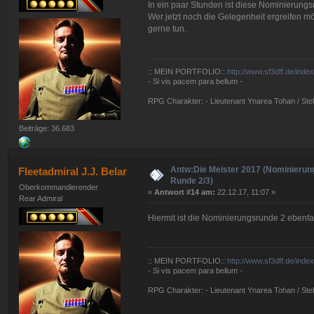
In ein paar Stunden ist diese Nominierung
Wer jetzt noch die Gelegenheit ergreifen 
gerne tun.
:: MEIN PORTFOLIO::
http://www.sf3dff.de/inde
- Si vis pacem para bellum -
RPG Charakter: - Lieutenant Ynarea Tohan / Stell
Beiträge: 36.683
Antw:Die Meister 2017 (Nominierun
Fleetadmiral J.J. Belar
Runde 2/3)
Oberkommandierender
«
Antwort #14 am:
22.12.17, 11:07 »
Rear Admiral
Hiermit ist die Nominierungsrunde 2 ebenfa
:: MEIN PORTFOLIO::
http://www.sf3dff.de/inde
- Si vis pacem para bellum -
RPG Charakter: - Lieutenant Ynarea Tohan / Stell