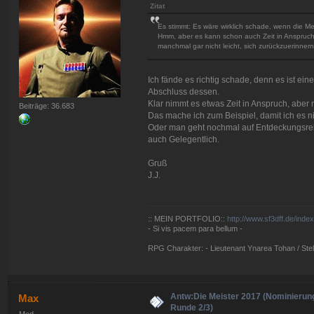
Zitat
Es stimmt: Es wäre wirklich schade, wenn die M
Hmm, aber es kann schon auch Zeit in Anspruch 
manchmal gar nicht leicht, sich zurückzuerinne
Ich fände es richtig schade, denn es ist eine
Abschluss dessen.
Klar nimmt es etwas Zeit in Anspruch, aber
Beiträge: 36.683
Das mache ich zum Beispiel, damit ich es n
Oder man geht nochmal auf Entdeckungsrei
auch Gelegentlich.
Gruß
J.J.
:: MEIN PORTFOLIO::
http://www.sf3dff.de/inde
- Si vis pacem para bellum -
RPG Charakter: - Lieutenant Ynarea Tohan / Stell
Antw:Die Meister 2017 (Nominierun
Max
Runde 2/3)
Mod