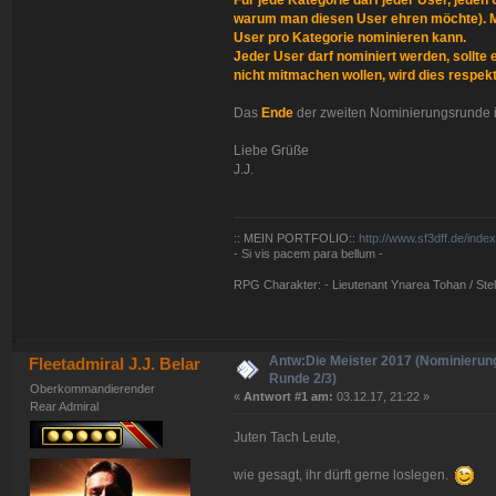
Für jede Kategorie darf jeder User, jeden
warum man diesen User ehren möchte). M
User pro Kategorie nominieren kann.
Jeder User darf nominiert werden, sollte
nicht mitmachen wollen, wird dies respekt
Das
Ende
der zweiten Nominierungsrunde i
Liebe Grüße
J.J.
:: MEIN PORTFOLIO::
http://www.sf3dff.de/inde
- Si vis pacem para bellum -
RPG Charakter: - Lieutenant Ynarea Tohan / Stell
Antw:Die Meister 2017 (Nominierun
Fleetadmiral J.J. Belar
Runde 2/3)
Oberkommandierender
«
Antwort #1 am:
03.12.17, 21:22 »
Rear Admiral
Juten Tach Leute,
wie gesagt, ihr dürft gerne loslegen.