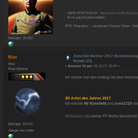
:: MEIN PORTFOLIO::
http://www.sf3dff.de/inde
- Si vis pacem para bellum -
RPG Charakter: - Lieutenant Ynarea Tohan / Stell
Beiträge: 36.683
Antw:Die Meister 2017 (Nominierun
Max
Runde 2/3)
Mod
«
Antwort #2 am:
04.12.17, 22:47 »
Rear Admiral
Ich mache mal den Anfang mit zwei Nomin
3D Artist des Jahres 2017
Ich möchte
Mr Ronsfield
und
sven1310
nom
Wallpapern
zu meiner FF-Reihe beschenk
Beiträge: 18.522
Adagio non molto