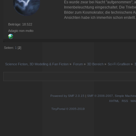
Es wurde zwar bei Nacht "aufgenommen", ab
Innenbeleuchtung eingeschaltet. Die Triebw
Bilder zum Kosmokrator, die technischere A
Ansichten habe ich immerhin schon erstellt.
Beiträge: 18.522
Adagio non molto
Seiten:
1
[
2
]
Science Fiction, 3D Modelling & Fan Fiction
»
Forum
»
3D Bereich
»
Sci-Fi Grafiken
»
3
Powered by SMF 2.0.15
|
SMF © 2006-2007, Simple Machines
XHTML
RSS
WA
TinyPortal
© 2005-2019