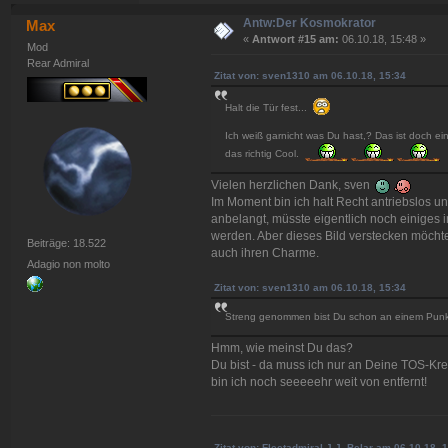
Antw:Der Kosmokrator
Max
«
Antwort #15 am:
06.10.18, 15:48 »
Mod
Rear Admiral
Zitat von: sven1310 am 06.10.18, 15:34
Halt die Tür fest...
Ich weiß garnicht was Du hast,? Das ist doch ei
das richtig Cool.
Vielen herzlichen Dank, sven
Im Moment bin ich halt Recht antriebslos u
anbelangt, müsste eigentlich noch einiges
werden. Aber dieses Bild verstecken möchte
Beiträge: 18.522
auch ihren Charme.
Adagio non molto
Zitat von: sven1310 am 06.10.18, 15:34
Streng genommen bist Du schon an einem Punkt
Hmm, wie meinst Du das?
Du bist - da muss ich nur an Deine TOS-Kre
bin ich noch seeeeehr weit von entfernt!
Zitat von: Fleetadmiral J.J. Belar am 06.10.18, 