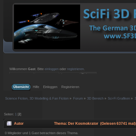
Willkommen
Gast
. Bitte
einloggen
oder
registrieren
.
Einloggen mit Benutzername, Passwort und Sitzungslänge
Übersicht
Hilfe
Einloggen
Registrieren
Science Fiction, 3D Modelling & Fan Fiction
»
Forum
»
3D Bereich
»
Sci-Fi Grafiken
»
3
Seiten:
1
[
2
]
Autor
Thema: Der Kosmokrator (Gelesen 63741 mal)
0 Mitglieder und 1 Gast betrachten dieses Thema.