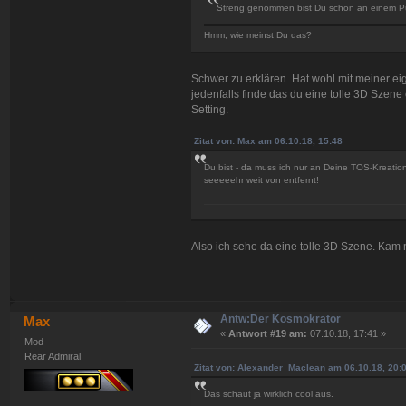
Streng genommen bist Du schon an einem Pu
Hmm, wie meinst Du das?
Schwer zu erklären. Hat wohl mit meiner eige
jedenfalls finde das du eine tolle 3D Szene 
Setting.
Zitat von: Max am 06.10.18, 15:48
Du bist - da muss ich nur an Deine TOS-Kreation
seeeeehr weit von entfernt!
Also ich sehe da eine tolle 3D Szene. Kam n
Antw:Der Kosmokrator
Max
«
Antwort #19 am:
07.10.18, 17:41 »
Mod
Rear Admiral
Zitat von: Alexander_Maclean am 06.10.18, 20:
Das schaut ja wirklich cool aus.