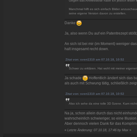
Gegen das Antriebslose habe ich jedoch leider k
Manchmal hilft es sich einfach Bilder anzuschau
seine eigene Version davon zu erstellen.
Danke
Ja, also wenn Du auf ein Patentrezept stößt,
An sich ist bei mir (im Moment) weniger das 
halt insgesamt recht down.
Zitat von: sven1310 am 07.10.18, 10:52
Schwer zu erklären. Hat wohl mit meiner eigenen A
Ja schade
Hoffentlich ändert sich das b
als auch mit Schwung tätig, schließlich zeigs
Zitat von: sven1310 am 07.10.18, 10:52
Also ich sehe da eine tolle 3D Szene. Kam nicht
Na ja, schon allein durch das nicht einhund
wahrscheinlich schwieriger, so eine Illusion
Aber dennoch vielen Dank für das Kompli
«
Letzte Änderung: 07.10.18, 17:46 by Max
»