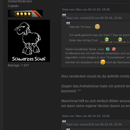
Global Moderator
Captain
Zitat von: Max am 06.10.18, 15:48
Zitat von: sven1310 am 06.10.18, 15:34
Halt die Tür fest...
Ich weiß garnicht was Du hast,? Das ist doch
finde das richtig Cool.
Vielen herzlichen Dank, sven
Im Moment bin ich halt Recht antriebslos und so
eigentlich noch einiges in den "Kosmokrator" u
möchte ich trotzdem nicht
Und die Nachtansi
Beiträge: 7.627
Also verstecken musst du da definitiv nicht
Gegen das Antriebslose habe ich jedoch leid
bescheid. ^^
Manchmal hilft es sich einfach Bilder anzus
um dann seine eigene Version davon zu ers
Zitat von: Max am 06.10.18, 15:48
Zitat von: sven1310 am 06.10.18, 15:34