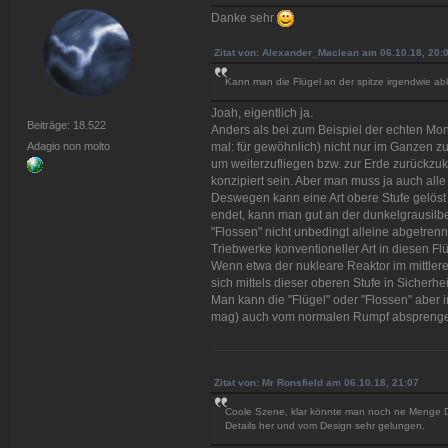
Danke sehr
Zitat von: Alexander_Maclean am 06.10.18, 20:
Kann man die Flügel an der spitze irgendwie a
Joah, eigentlich ja.
Beiträge: 18.522
Anders als bei zum Beispiel der echten Mo
Adagio non molto
mal: für gewöhnlich) nicht nur im Ganzen 
um weiterzufliegen bzw. zur Erde zurückzuk
konzipiert sein. Aber man muss ja auch alle
Deswegen kann eine Art obere Stufe gelöst
endet, kann man gut an der dunkelgrausilbe
"Flossen" nicht unbedingt alleine abgetrenn
Triebwerke konventioneller Art in diesen Fl
Wenn etwa der nukleare Reaktor im mittlere
sich mittels dieser oberen Stufe in Sicherhei
Man kann die "Flügel" oder "Flossen" aber
mag) auch vom normalen Rumpf abspreng
Zitat von: Mr Ronsfield am 06.10.18, 21:07
Coole Szene, klar könnte man noch ne Menge Det
Details her und vom Design sehr gelungen.