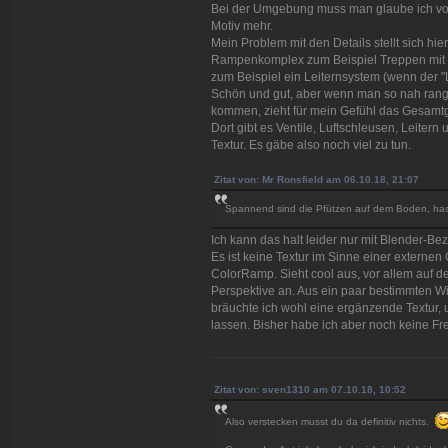
Bei der Umgebung muss man glaube ich vors
Motiv mehr.
Mein Problem mit den Details stellt sich hier
Rampenkomplex zum Beispiel Treppen mi
zum Beispiel ein Leiternsystem (wenn der "L
Schön und gut, aber wenn man so nah range
kommen, zieht für mein Gefühl das Gesamtg
Dort gibt es Ventile, Luftschleusen, Leitern
Textur. Es gäbe also noch viel zu tun.
Zitat von: Mr Ronsfield am 06.10.18, 21:07
Spannend sind die Pfützen auf dem Boden, hast
Ich kann das halt leider nur mit Blender-B
Es ist keine Textur im Sinne einer externen 
ColorRamp. Sieht cool aus, vor allem auf de
Perspektive an. Aus ein paar bestimmten Wi
bräuchte ich wohl eine ergänzende Textur
lassen. Bisher habe ich aber noch keine Fr
Zitat von: sven1310 am 07.10.18, 10:52
Also verstecken musst du da definitiv nichts.