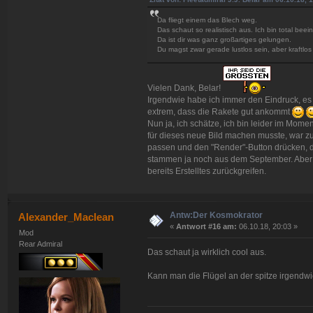
Da fliegt einem das Blech weg.
Das schaut so realistisch aus. Ich bin total beei
Da ist dir was ganz großartiges gelungen.
Du magst zwar gerade lustlos sein, aber kraftlos 
Vielen Dank, Belar!
Irgendwie habe ich immer den Eindruck, es 
extrem, dass die Rakete gut ankommt
Nun ja, ich schätze, ich bin leider im Momen
für dieses neue Bild machen musste, war z
passen und den "Render"-Button drücken, d
stammen ja noch aus dem September. Aber d
bereits Erstelltes zurückgreifen.
Antw:Der Kosmokrator
Alexander_Maclean
«
Antwort #16 am:
06.10.18, 20:03 »
Mod
Rear Admiral
Das schaut ja wirklich cool aus.
Kann man die Flügel an der spitze irgendw