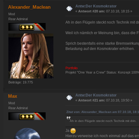
Antw:Der Kosmokrator
Alexander_Maclean
«
Antwort #20 am:
07.10.18, 18:15 »
Mod
Rear Admiral
Ah in den Flügeln steckt noch Technik mit dr
Weil ich nämlich er Meinung bin, dass die 
Sprich bestenfalls eine starke Bremswirku
Belastung auf den Kosmokrater erhöhen.
Portfolio
Projekt "One Year a Crew" Status: Konzept 100
Beiträge: 19.775
Antw:Der Kosmokrator
Max
«
Antwort #21 am:
07.10.18, 19:50 »
Mod
Rear Admiral
Zitat von: Alexander_Maclean am 07.10.18, 18:
Ah in den Flügeln steckt noch Technik mit drin.
Ja
Hierzu verweise ich noch einmal auf das ers