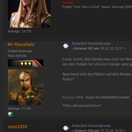
Portfolio
Projekt "One Year a Crew" Status: Konzept 100
Beiträge: 19.775
Antw:Der Kosmokrator
Mr Ronsfield
«
Antwort #17 am:
06.10.18, 21:07 »
Global Moderator
Rear Admiral
Coole Szene, klar könnte man noch ne Meng
von den Details her und vom Design sehr g
Spannend sind die Pfützen auf dem Boden, 
Textur?
Bazinga
/ STO: Angus Ronsfield@MrRonsfield
"I'll be a Browncoat forever"
Beiträge: 17.206
Antw:Der Kosmokrator
sven1310
«
Antwort #18 am:
07.10.18, 10:52 »