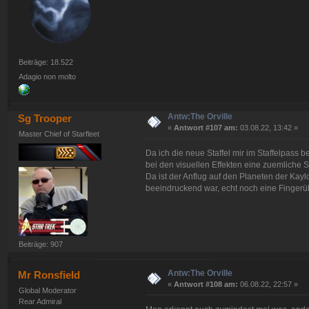
Beiträge: 18.522
Adagio non molto
Antw:The Orville
Sg Trooper
«
Antwort #107 am:
03.08.22, 13:42 »
Master Chief of Starfleet
Da ich die neue Staffel mir im Staffelpass 
bei den visuellen Effekten eine zuemliche 
Da ist der Anflug auf den Planeten der Kaylo
beeindruckend war, echt noch eine Fingerü
Beiträge: 907
Antw:The Orville
Mr Ronsfield
«
Antwort #108 am:
06.08.22, 22:57 »
Global Moderator
Rear Admiral