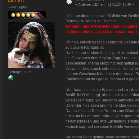
Lairis77
«
Antwort #114 am:
21.01.23, 13:46 »
Fleet Captain
Ich habe die ersten zwei Staffeln von Orville
Disney+ zu sehen ist. :hechel
Achtung: Spoilerfrei bekomme ich meine Re
nicht gesehen hat, liest das besser nache
Ich hab, ehrlich gesagt, gemischte Gefühle n
zu düstere Richtung ab.
Nach einem starken Auftakt geht es erstmal 
die Crew nach dem Keylon-Angriff und Isaac
dem heiklen Thema Mobbing beschäftigt (uns
Crew), finde ich auch sehr löblich, zumal es
Beiträge: 9.032
meinen Geschmack ist dieser depressive Par
Emotionen hat das ganze Drama erst gegen
Überhaupt nimmt die Episode erst im letzten 
Schiff die Orville jagt, bis sie sich in de
verstecken muss, wo Badlands-ähnliche Wet
Defender 7 gelesen und meine Idee geklaut :
Danach ist das Tal der Tränen zum Glück 
noch um Issac trauert, wird es jetzt spanne
herumschlagen und ihre Einstellung ernsth
Fährich sagt, asl sie seine Befehle verweig
Als es am Ende gelingt, Isaac wiederzubelebe