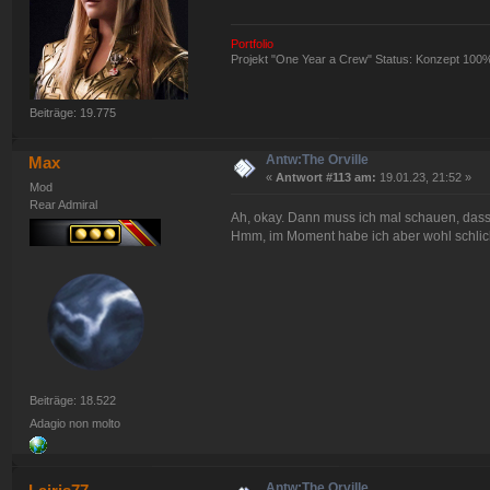
Portfolio
Projekt "One Year a Crew" Status: Konzept 100
Beiträge: 19.775
Antw:The Orville
Max
«
Antwort #113 am:
19.01.23, 21:52 »
Mod
Rear Admiral
Ah, okay. Dann muss ich mal schauen, das
Hmm, im Moment habe ich aber wohl schlicht
Beiträge: 18.522
Adagio non molto
Antw:The Orville