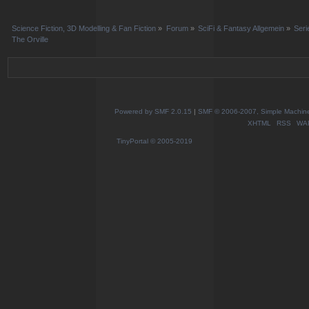
Science Fiction, 3D Modelling & Fan Fiction
»
Forum
»
SciFi & Fantasy Allgemein
»
Ser
The Orville
Powered by SMF 2.0.15
|
SMF © 2006-2007, Simple Machines
XHTML
RSS
WA
TinyPortal
© 2005-2019