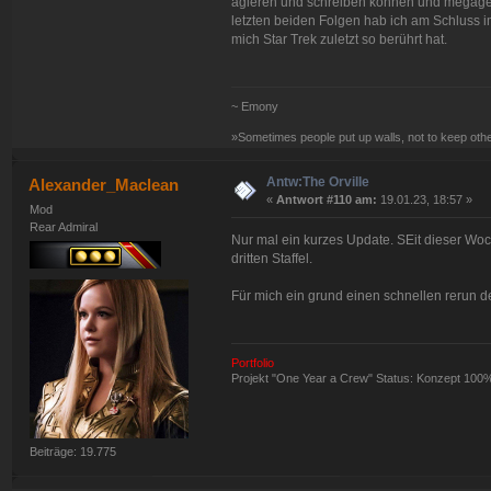
agieren und schreiben können und megagei
letzten beiden Folgen hab ich am Schluss 
mich Star Trek zuletzt so berührt hat.
~ Emony
»Sometimes people put up walls, not to keep oth
Antw:The Orville
Alexander_Maclean
«
Antwort #110 am:
19.01.23, 18:57 »
Mod
Rear Admiral
Nur mal ein kurzes Update. SEit dieser Wo
dritten Staffel.
Für mich ein grund einen schnellen rerun der
Portfolio
Projekt "One Year a Crew" Status: Konzept 100
Beiträge: 19.775