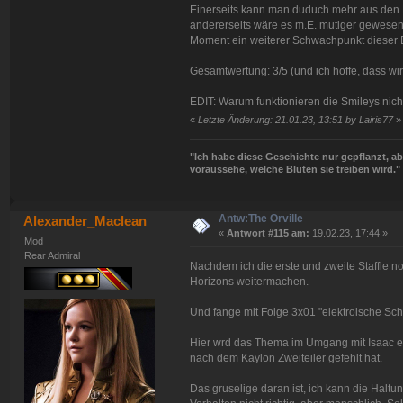
Einerseits kann man duduch mehr aus den 
andererseits wäre es m.E. mutiger gewesen, 
Moment ein weiterer Schwachpunkt dieser Ep
Gesamtwertung: 3/5 (und ich hoffe, dass wi
EDIT: Warum funktionieren die Smileys nich
«
Letzte Änderung: 21.01.23, 13:51 by Lairis77
»
"Ich habe diese Geschichte nur gepflanzt, abe
voraussehe, welche Blüten sie treiben wird."
Antw:The Orville
Alexander_Maclean
«
Antwort #115 am:
19.02.23, 17:44 »
Mod
Rear Admiral
Nachdem ich die erste und zweite Staffle 
Horizons weitermachen.
Und fange mit Folge 3x01 "elektroische Sch
Hier wrd das Thema im Umgang mit Isaac en
nach dem Kaylon Zweiteiler gefehlt hat.
Das gruselige daran ist, ich kann die Haltu