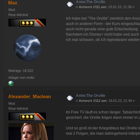
Antw:The Orville
Max
«
Antwort #111 am:
19.01.23, 21:39 »
Mod
Rear Admiral
Ich habe bei "The Orville" ziemlich den Ansc
auch in anderer Form - der Kurs eingeschla
auch nicht gerade eine gute Entscheidung.
Nachdem ich Disney+ nicht habe und auch k
ich mal schauen, ob ich irgendwann wieder
Beiträge: 18.522
Adagio non molto
Antw:The Orville
Alexander_Maclean
«
Antwort #112 am:
19.01.23, 21:49 »
Mod
Rear Admiral
Im Free TV läuft es schon länger. Tatsächlic
gesichert. die Orville folgen dann immer in
Und so groß ist der Kriegsfokus bei Orville 
mal 2 Folgen, die man dahingehend interpr