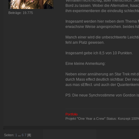
Verhalten nicht richtig, aber menschlich. Se
Bord zu lassen. Wobei die Alternative, Isaa
ihm experimentieren die eindeutig schlecht
Beiträge: 19.775
Insgesamt werden hier neben dem Thema Mo
erwachsne Weise angesprochen. beides hän
Manch einer wird die unbeschtwerte Leichtigk
fehl am Platz gewesen.
Insgesamt gebe ich 8,5 von 10 Punkten.
Eine kleine Anmerkung:
Neben einer annäherung an Star Trek mit d
durch Mass effect deutlich sichtbar. Der ne
aus mas sEffect. und auch der Quantenkern
PS: Die neue Synchrostimme von Gordon ist 
Portfolio
Projekt "One Year a Crew" Status: Konzept 100
Seiten:
1
...
6
7
[
8
]