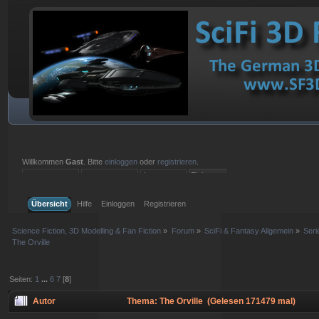
Willkommen
Gast
. Bitte
einloggen
oder
registrieren
.
Einloggen mit Benutzername, Passwort und Sitzungslänge
Übersicht
Hilfe
Einloggen
Registrieren
Science Fiction, 3D Modelling & Fan Fiction
»
Forum
»
SciFi & Fantasy Allgemein
»
Ser
The Orville
Seiten:
1
...
6
7
[
8
]
Autor
Thema: The Orville (Gelesen 171479 mal)