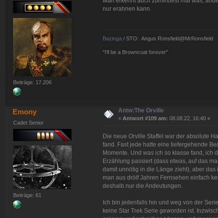
Man erkennt auch zumindest mal was, ander
nur erahnen kann.
Bazinga
/ STO: Angus Ronsfield@MrRonsfield
"I'll be a Browncoat forever"
Beiträge: 17.206
Antw:The Orville
Emony
«
Antwort #109 am:
08.08.22, 16:40 »
Cadet Senior
Die neue Orville Staffel war der absolute H
fand. Fast jede hatte eine tiefergehende B
Momente. Und was ich so klasse fand, ich d
Erzählung passiert (dass etwas, auf das man
damit unnötig in die Länge zieht), aber das
man aus drölf Jahren Fernsehen einfach kennt.
deshalb nur die Andeutungen.
Beiträge: 61
Ich bin jedenfalls hin und weg von der Serie.
keine Star Trek Serie geworden ist. Inzwisch