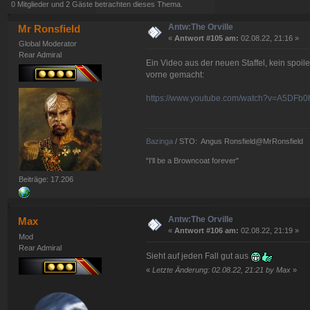
0 Mitglieder und 2 Gäste betrachten dieses Thema.
Antw:The Orville
Mr Ronsfield
«
Antwort #105 am:
02.08.22, 21:16 »
Global Moderator
Rear Admiral
Ein Video aus der neuen Staffel, kein spoil
vorne gemacht:
https://www.youtube.com/watch?v=A5DFb
Bazinga
/ STO: Angus Ronsfield@MrRonsfield
"I'll be a Browncoat forever"
Beiträge: 17.206
Antw:The Orville
Max
«
Antwort #106 am:
02.08.22, 21:19 »
Mod
Rear Admiral
Sieht auf jeden Fall gut aus
«
Letzte Änderung: 02.08.22, 21:21 by Max
»