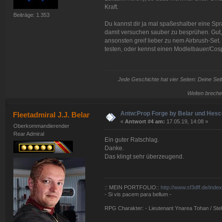
Kraft.
Beiträge: 1.353
Du kannst dir ja mal spaßeshalber eine Sp
damit versuchen sauber zu besprühen. Gut, 
ansonsten greif lieber zu nem Airbrush-Set.
testen, oder kennst einen Modlelbauer/Cospl
Jede Geschichte hat vier Seiten: Deine Seit
Welten breche
Antw:Prop Forge by Belar und Hes
Fleetadmiral J.J. Belar
«
Antwort #4 am:
17.05.19, 14:08 »
Oberkommandierender
Rear Admiral
Ein guter Ratschlag.
Danke.
Das klingt sehr überzeugend.
:: MEIN PORTFOLIO::
http://www.sf3dff.de/inde
- Si vis pacem para bellum -
RPG Charakter: - Lieutenant Ynarea Tohan / Stell