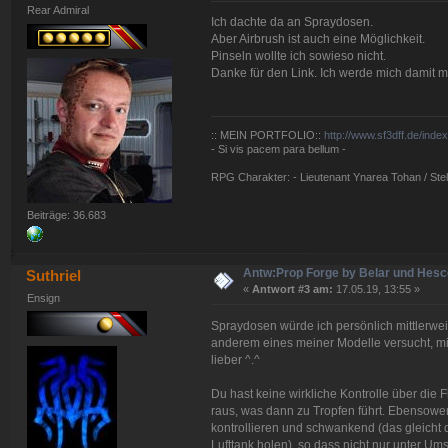
Rear Admiral
Ich dachte da an Spraydosen.
Aber Airbrush ist auch eine Möglichkeit.
Pinseln wollte ich sowieso nicht.
Danke für den Link. Ich werde mich damit 
:: MEIN PORTFOLIO::
http://www.sf3dff.de/inde
- Si vis pacem para bellum -
RPG Charakter: - Lieutenant Ynarea Tohan / Stell
Beiträge: 36.683
Antw:Prop Forge by Belar und Hes
Suthriel
«
Antwort #3 am:
17.05.19, 13:55 »
Ensign
Spraydosen würde ich persönlich mittlerwe
anderem eines meiner Modelle versucht, mit
lieber ^.^
Du hast keine wirkliche Kontrolle über die 
raus, was dann zu Tropfen führt. Ebensowen
kontrollieren und schwankend (das gleicht 
Lufttank holen), so dass nicht nur unter Um