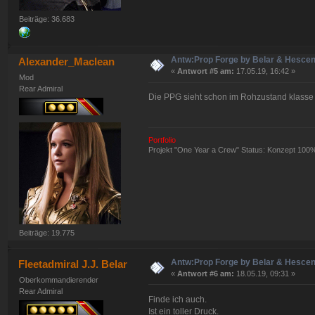
Beiträge: 36.683
Antw:Prop Forge by Belar & Hesce
Alexander_Maclean
«
Antwort #5 am:
17.05.19, 16:42 »
Mod
Rear Admiral
Die PPG sieht schon im Rohzustand klasse
Portfolio
Projekt "One Year a Crew" Status: Konzept 100
Beiträge: 19.775
Antw:Prop Forge by Belar & Hesce
Fleetadmiral J.J. Belar
«
Antwort #6 am:
18.05.19, 09:31 »
Oberkommandierender
Rear Admiral
Finde ich auch.
Ist ein toller Druck.