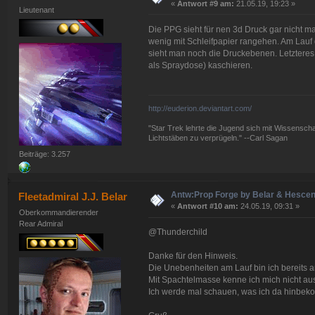
«
Antwort #9 am:
21.05.19, 19:23 »
Lieutenant
Die PPG sieht für nen 3d Druck gar nicht ma
wenig mit Schleifpapier rangehen. Am Lauf 
sieht man noch die Druckebenen. Letzteres 
als Spraydose) kaschieren.
http://euderion.deviantart.com/
"Star Trek lehrte die Jugend sich mit Wissenscha
Lichtstäben zu verprügeln." --Carl Sagan
Beiträge: 3.257
Antw:Prop Forge by Belar & Hesce
Fleetadmiral J.J. Belar
«
Antwort #10 am:
24.05.19, 09:31 »
Oberkommandierender
Rear Admiral
@Thunderchild
Danke für den Hinweis.
Die Unebenheiten am Lauf bin ich bereits 
Mit Spachtelmasse kenne ich mich nicht aus. I
Ich werde mal schauen, was ich da hinbe