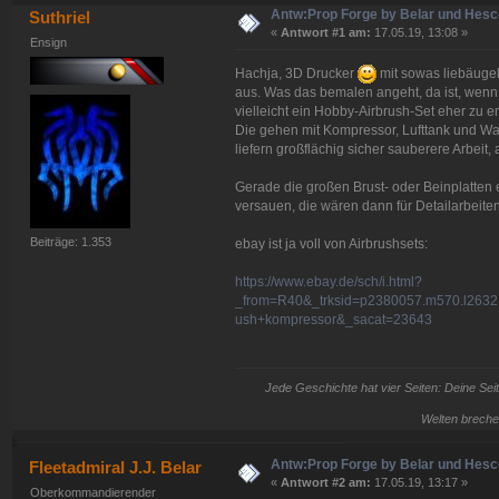
Antw:Prop Forge by Belar und Hes
Suthriel
«
Antwort #1 am:
17.05.19, 13:08 »
Ensign
Hachja, 3D Drucker
mit sowas liebäugel
aus. Was das bemalen angeht, da ist, wenn 
vielleicht ein Hobby-Airbrush-Set eher zu 
Die gehen mit Kompressor, Lufttank und Wa
liefern großflächig sicher sauberere Arbeit, a
Gerade die großen Brust- oder Beinplatten 
versauen, die wären dann für Detailarbeite
Beiträge: 1.353
ebay ist ja voll von Airbrushsets:
https://www.ebay.de/sch/i.html?
_from=R40&_trksid=p2380057.m570.l2632
ush+kompressor&_sacat=23643
Jede Geschichte hat vier Seiten: Deine Seit
Welten breche
Antw:Prop Forge by Belar und Hes
Fleetadmiral J.J. Belar
«
Antwort #2 am:
17.05.19, 13:17 »
Oberkommandierender