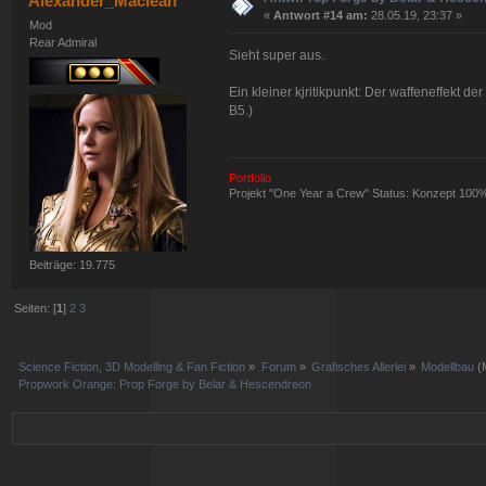
Alexander_Maclean
«
Antwort #14 am:
28.05.19, 23:37 »
Mod
Rear Admiral
Sieht super aus.
Ein kleiner kjritikpunkt: Der waffeneffekt 
B5.)
Portfolio
Projekt "One Year a Crew" Status: Konzept 100
Beiträge: 19.775
Seiten: [
1
]
2
3
Science Fiction, 3D Modelling & Fan Fiction
»
Forum
»
Grafisches Allerlei
»
Modellbau
(
Propwork Orange: Prop Forge by Belar & Hescendreon