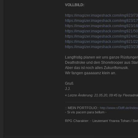
VOLLBILD:
https://imagizer.imageshack.com/img923/7
https://imagizer.imageshack.com/img923/1
https://imagizer.imageshack.com/img923/
https://imagizer.imageshack.com/img921/5
https://imagizer.imageshack.com/img924/4
https://imagizer.imageshack.com/img921/2
https://imagizer.imageshack.com/img923/2
Langfristig planen wir uns ganze Rüstunge
Deathstroke und den Shoretrooper aus Star
Aber das ist noch alles Zukunftsmusik.
Wir fangen gaaaaanz klein an.
Gruß
J.J.
«
Letzte Änderung: 21.05.20, 09:45 by Fleetadmir
:: MEIN PORTFOLIO::
http://www.sf3dff.de/inde
- Si vis pacem para bellum -
RPG Charakter: - Lieutenant Ynarea Tohan / Stell