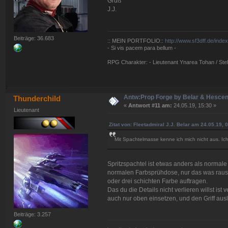
Gruß
J.J.
Beiträge: 36.683
:: MEIN PORTFOLIO::
http://www.sf3dff.de/inde
- Si vis pacem para bellum -
RPG Charakter: - Lieutenant Ynarea Tohan / Stell
Antw:Prop Forge by Belar & Hesce
Thunderchild
«
Antwort #11 am:
24.05.19, 15:30 »
Lieutenant
Zitat von: Fleetadmiral J.J. Belar am 24.05.19, 
Mit Spachtelmasse kenne ich mich nicht aus. Ich wi
Spritzspachtel ist etwas anders als normale
normalen Farbsprühdose, nur das was rausko
oder drei schichten Farbe auftragen.
Das du die Details nicht verlieren willst ist
auch nur oben einsetzen, und den Griff ausl
Beiträge: 3.257