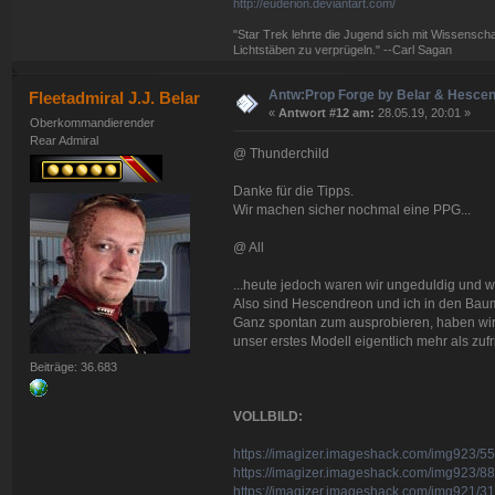
http://euderion.deviantart.com/
"Star Trek lehrte die Jugend sich mit Wissenscha
Lichtstäben zu verprügeln." --Carl Sagan
Antw:Prop Forge by Belar & Hesce
Fleetadmiral J.J. Belar
«
Antwort #12 am:
28.05.19, 20:01 »
Oberkommandierender
Rear Admiral
@ Thunderchild
Danke für die Tipps.
Wir machen sicher nochmal eine PPG...
@ All
...heute jedoch waren wir ungeduldig und w
Also sind Hescendreon und ich in den Baum
Ganz spontan zum ausprobieren, haben wir u
unser erstes Modell eigentlich mehr als zuf
Beiträge: 36.683
VOLLBILD:
https://imagizer.imageshack.com/img923/5
https://imagizer.imageshack.com/img923/8
https://imagizer.imageshack.com/img921/3