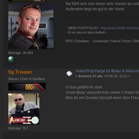
Sie fühlt sich zum einen sehr massiv an u
Außerdem liegt sie gut in der Hand.
:: MEIN PORTFOLIO::
http://www.sf3dff.de/inde
- Si vis pacem para bellum -
RPG Charakter: - Lieutenant Ynarea Tohan / Stell
Beiträge: 36.683
Antw:Prop Forge by Belar & Hesce
Sg Trooper
«
Antwort #7 am:
18.05.19, 11:22 »
Master Chief of Starfleet
UI das gefällt mir aber.
Unser Belar versucht trotz seiner 2 linke
Was für ein Drucker benutzt denn dein Fre
Beiträge: 907