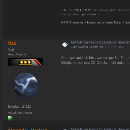
:: MEIN PORTFOLIO::
http://www.sf3dff.de/inde
- Si vis pacem para bellum -
RPG Charakter: - Lieutenant Ynarea Tohan / Stell
Antw:Prop Forge by Belar & Hesce
Max
«
Antwort #13 am:
28.05.19, 21:28 »
Mod
Rear Admiral
Sieht gut aus! Ich bin zwar ein großer Fre
Möglichkeiten des 3D-Drucks nicht nutzen
Beiträge: 18.522
Adagio non molto
Antw:Prop Forge by Belar & Hesce