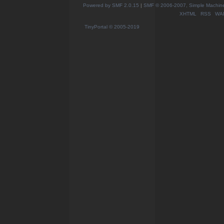
Powered by SMF 2.0.15
|
SMF © 2006-2007, Simple Machines
XHTML
RSS
WA
TinyPortal
© 2005-2019