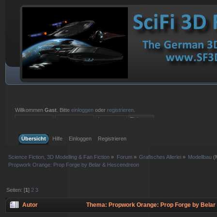
Willkommen
Gast
. Bitte
einloggen
oder
registrieren
.
Einloggen mit Benutzername, Passwort und Sitzungslänge
Übersicht
Hilfe
Einloggen
Registrieren
Science Fiction, 3D Modelling & Fan Fiction
»
Forum
»
Grafisches Allerlei
»
Modellbau
(
Propwork Orange: Prop Forge by Belar & Hescendreon
Seiten: [
1
]
2
3
Autor
Thema: Propwork Orange: Prop Forge by Belar