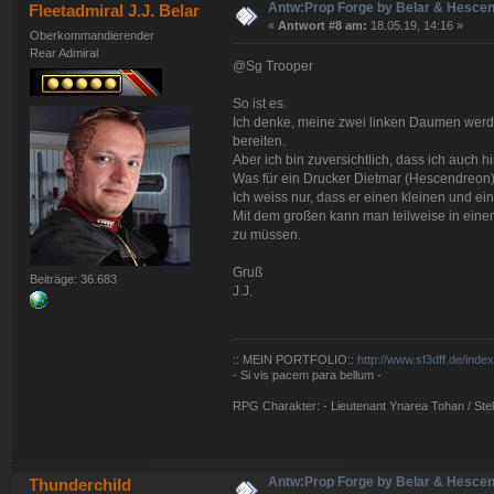
Antw:Prop Forge by Belar & Hesce
Fleetadmiral J.J. Belar
«
Antwort #8 am:
18.05.19, 14:16 »
Oberkommandierender
Rear Admiral
@Sg Trooper
So ist es.
Ich denke, meine zwei linken Daumen werd
bereiten.
Aber ich bin zuversichtlich, dass ich auch
Was für ein Drucker Dietmar (Hescendreon) 
Ich weiss nur, dass er einen kleinen und ei
Mit dem großen kann man teilweise in ei
zu müssen.
Gruß
Beiträge: 36.683
J.J.
:: MEIN PORTFOLIO::
http://www.sf3dff.de/inde
- Si vis pacem para bellum -
RPG Charakter: - Lieutenant Ynarea Tohan / Stell
Antw:Prop Forge by Belar & Hesce
Thunderchild