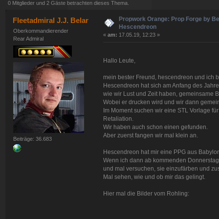
0 Mitglieder und 2 Gäste betrachten dieses Thema.
Propwork Orange: Prop Forge by Be
Fleetadmiral J.J. Belar
Hescendreon
Oberkommandierender
«
am:
17.05.19, 12:23 »
Rear Admiral
Hallo Leute,
mein bester Freund, hescendreon und ich b
Hescendreon hat sich am Anfang des Jahres
wie wir Lust und Zeit haben, gemeinsame Ba
Wobei er drucken wird und wir dann gem
Im Moment suchen wir eine STL Vorlage f
Retaliation.
Wir haben auch schon einen gefunden.
Aber zuerst fangen wir mal klein an.
Beiträge: 36.683
Hescendreon hat mir eine PPG aus Babylon 
Wenn ich dann ab kommenden Donnerstag U
und mal versuchen, sie einzufärben und 
Mal sehen, wie und ob mir das gelingt.
Hier mal die Bilder vom Rohling: