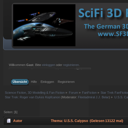
Willkommen
Gast
. Bitte
einloggen
oder
registrieren
.
Einloggen mit Benutzername, Passwort und Sitzungslänge
Übersicht
Hilfe
Einloggen
Registrieren
Science Fiction, 3D Modelling & Fan Fiction
»
Forum
»
FanFiction
»
Star Trek FanFictio
Star Trek: Roger van Dykes Kopfcanon
(Moderator:
Fleetadmiral J.J. Belar
) »
U.S.S. Ca
Seiten: [
1
]
Autor
Thema: U.S.S. Calypso (Gelesen 13122 mal)