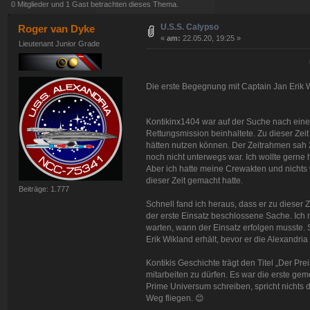
0 Mitglieder und 1 Gast betrachten dieses Thema.
U.S.S. Calypso
Roger van Dyke
«
am:
22.05.20, 19:25 »
Lieutenant Junior Grade
Die erste Begegnung mit Captain Jan Erik 
Kontikinx1404 war auf der Suche nach eine
Rettungsmission beinhaltete. Zu dieser Zeit
hätten nutzen können. Der Zeitrahmen sah 2
noch nicht unterwegs war. Ich wollte gerne he
Aber ich hatte meine Crewakten und nichts
dieser Zeit gemacht hatte.
Beiträge: 1.777
Schnell fand ich heraus, dass er zu dieser Z
der erste Einsatz beschlossene Sache. Ich 
warten, wann der Einsatz erfolgen musste.
Erik Wikland erhält, bevor er die Alexandr
Kontikis Geschichte trägt den Titel „Der Pr
mitarbeiten zu dürfen. Es war die erste gem
Prime Universum schreiben, spricht nichts 
Weg fliegen. 😊