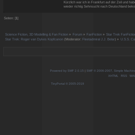
Kürzlich war ich in Frankfurt auf der Zeil und h
wieder richtig Sehnsucht nach Deutschland bek
Seiten: [
1
]
Science Fiction, 3D Modelling & Fan Fiction
»
Forum
»
FanFiction
»
Star Trek FanFictio
Star Trek: Roger van Dykes Kopfcanon
(Moderator:
Fleetadmiral J.J. Belar
) »
U.S.S. Ca
Powered by SMF 2.0.15
|
SMF © 2006-2007, Simple Machines
XHTML
RSS
WA
TinyPortal
© 2005-2019