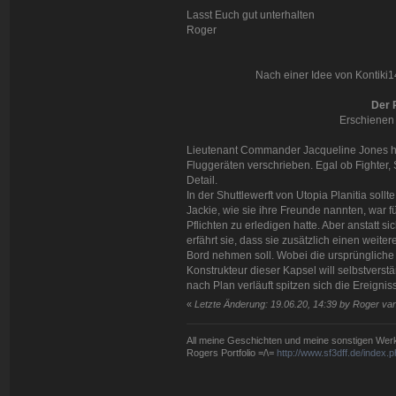
Lasst Euch gut unterhalten
Roger
Nach einer Idee von Kontiki14
Der 
Erschienen 
Lieutenant Commander Jacqueline Jones ha
Fluggeräten verschrieben. Egal ob Fighter, S
Detail.
In der Shuttlewerft von Utopia Planitia sol
Jackie, wie sie ihre Freunde nannten, war 
Pflichten zu erledigen hatte. Aber anstatt 
erfährt sie, dass sie zusätzlich einen weit
Bord nehmen soll. Wobei die ursprüngliche 
Konstrukteur dieser Kapsel will selbstvers
nach Plan verläuft spitzen sich die Ereigniss
«
Letzte Änderung: 19.06.20, 14:39 by Roger va
All meine Geschichten und meine sonstigen Werke 
Rogers Portfolio =/\=
http://www.sf3dff.de/index