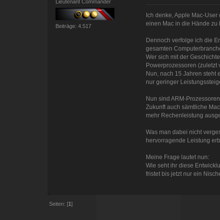
Lieutenant Commander
Ich denke, Apple Mac-User d
einen Mac in die Hände zu
Beiträge: 4.517
Dennoch verfolge ich die E
gesamten Computerbranche
Wer sich mit der Geschicht
Powerprozessoren (zuletzt v
Nun, nach 15 Jahren steht 
nur geringer Leistungssteig
Nun sind ARM-Prozessoren fü
Zukunft auch sämtliche Mac
mehr Rechenleistung ausgel
Was man dabei nicht verges
hervorragende Leistung erbr
Meine Frage lautet nun:
Wie seht ihr diese Entwick
fristet bis jetzt nur ein Ni
Seiten: [
1
]