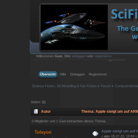
Willkommen
Gast
. Bitte
einloggen
oder
registrieren
.
Einloggen mit Benutzername, Passwort und Sitzungslänge
Übersicht
Hilfe
Einloggen
Registrieren
Science Fiction, 3D Modelling & Fan Fiction
»
Forum
»
Computerberei
Seiten: [
1
]
Autor
Thema: Apple steigt um auf ARM
0 Mitglieder und 1 Gast betrachten dieses Thema.
Apple steigt um auf
Tolayon
«
am:
05.07.20, 19:58 »