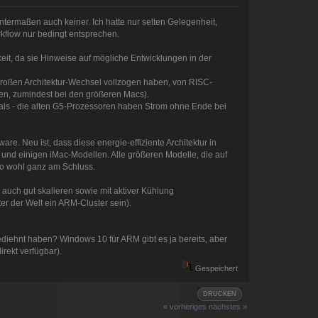
ntermaßen auch keiner. Ich hatte nur selten Gelegenheit,
flow nur bedingt entsprechen.
it, da sie Hinweise auf mögliche Entwicklungen in der
großen Architektur-Wechsel vollzogen haben, von RISC-
ren, zumindest bei den größeren Macs).
als - die alten G5-Prozessoren haben Strom ohne Ende bei
e. Neu ist, dass diese energie-effiziente Architektur in
und einigen iMac-Modellen. Alle größeren Modelle, die auf
ro wohl ganz am Schluss.
auch gut skalieren sowie mit aktiver Kühlung
er der Welt ein ARM-Cluster sein).
ediehnt haben? Windows 10 für ARM gibt es ja bereits, aber
irekt verfügbar).
Gespeichert
DRUCKEN
« vorheriges
nächstes »