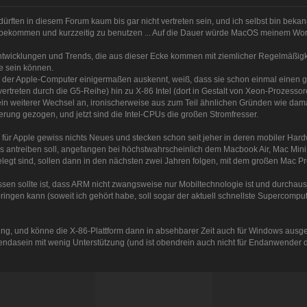
ürften in diesem Forum kaum bis gar nicht vertreten sein, und ich selbst bin bekan
 bekommen und kurzzeitig zu benutzen ... Auf die Dauer würde MacOS meinem Work
ntwicklungen und Trends, die aus dieser Ecke kommen mit ziemlicher Regelmäßigke
 sein können.
e der Apple-Computer einigermaßen auskennt, weiß, dass sie schon einmal einen 
ertreten durch die G5-Reihe) hin zu X-86 Intel (dort in Gestalt von Xeon-Prozesso
ein weiterer Wechsel an, ironischerweise aus zum Teil ähnlichen Gründen wie dam
erung gezogen, und jetzt sind die Intel-CPUs die großen Stromfresser.
r Apple gewiss nichts Neues und stecken schon seit jeher in deren mobiler Hardwar
s antreiben soll, angefangen bei höchstwahrscheinlich dem Macbook Air, Mac Mini 
egt sind, sollen dann in den nächsten zwei Jahren folgen, mit dem großen Mac P
sen sollte ist, dass ARM nicht zwangsweise nur Mobiltechnologie ist und durchaus 
ingen kann (soweit ich gehört habe, soll sogar der aktuell schnellste Supercomput
lung, und könne die X-86-Plattform dann in absehbarer Zeit auch für Windows ausg
schendasein mit wenig Unterstützung (und ist obendrein auch nicht für Endanwender d