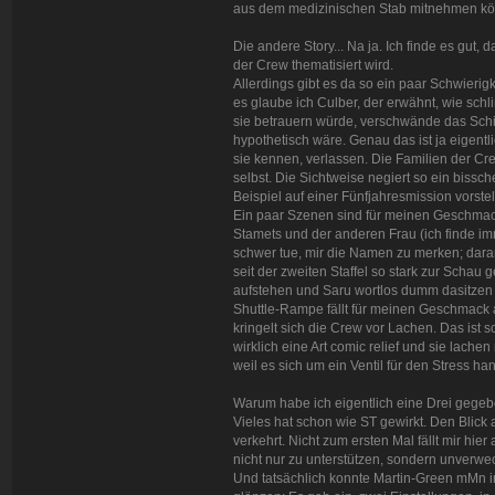
aus dem medizinischen Stab mitnehmen k
Die andere Story... Na ja. Ich finde es gut, 
der Crew thematisiert wird.
Allerdings gibt es da so ein paar Schwierigk
es glaube ich Culber, der erwähnt, wie schl
sie betrauern würde, verschwände das Schiff p
hypothetisch wäre. Genau das ist ja eigentlic
sie kennen, verlassen. Die Familien der C
selbst. Die Sichtweise negiert so ein biss
Beispiel auf einer Fünfjahresmission vorstel
Ein paar Szenen sind für meinen Geschmack
Stamets und der anderen Frau (ich finde i
schwer tue, mir die Namen zu merken; daran
seit der zweiten Staffel so stark zur Schau ge
aufstehen und Saru wortlos dumm dasitzen l
Shuttle-Rampe fällt für meinen Geschmack 
kringelt sich die Crew vor Lachen. Das ist sc
wirklich eine Art comic relief und sie lachen
weil es sich um ein Ventil für den Stress han
Warum habe ich eigentlich eine Drei gege
Vieles hat schon wie ST gewirkt. Den Blick a
verkehrt. Nicht zum ersten Mal fällt mir hie
nicht nur zu unterstützen, sondern unverw
Und tatsächlich konnte Martin-Green mMn i