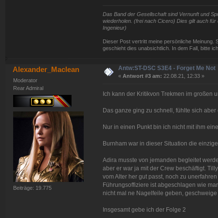
Das Band der Gesellschaft sind Vernunft und Spra
wiederholen. (frei nach Cicero) Dies gilt auch f
Ingenieur)
Dieser Post vertritt meine persönliche Meinung. 
geschieht dies unabsichtlich. In dem Fall, bitte i
Antw:ST-DSC S3E4 - Forget Me Not
Alexander_Maclean
«
Antwort #3 am:
22.08.21, 12:33 »
Moderator
Rear Admiral
Ich kann der Kritikvon Trekmen im großen
Das ganze ging zu schnell, fühlte sich aber
Nur in einen Punkt bin ich nicht mit ihm ein
Burnham war in dieser Situation die einzig
Adira musste von jemanden begleitet werd
aber er war ja mit der Crew beschäftigt. Til
vom Alter her gut passt, noch zu unerfahren 
Führungsoffiziere ist abgeschlagen wie man 
Beiträge: 19.775
nicht mal ne Nagelfeile geben, geschweige
Insgesamt gebe ich der Folge 2