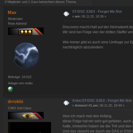
0 Mitglieder und 1 Gast betrachten dieses Thema.
ST-DSC S3E4 - Forget Me Not
Max
«
am:
06.11.20, 18:36 »
Moderator
Rear Admiral
Discovery macht Halt auf der Heimatwelt der 
Wir sind bei Folge vier der dritten Staffel v
Wie immer gibt es auch eine Umfrage zur E
nachträglich abzuändern.
Beiträge: 18.522
Adagio non molto
Antw:ST-DSC S3E4 - Forget Me Not
drrobbi
«
Antwort #1 am:
06.11.20, 18:49 »
CWO 2nd Class
Also ich mach mal den Anfang,
diese Folge hat mir sehr gut gefallen, auc
hatte, immerhin haben sie die Trill und den 
Und das obwohl wir durch die DAX in DS9 nic