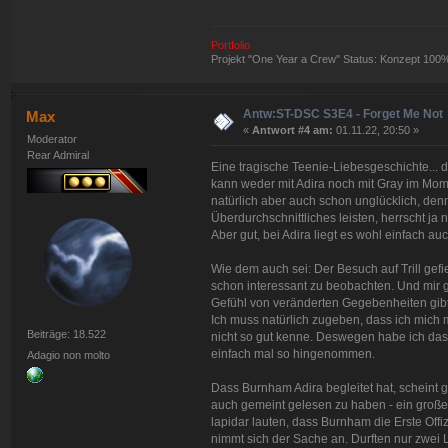
Portfolio
Projekt "One Year a Crew" Status: Konzept 100
Antw:ST-DSC S3E4 - Forget Me Not
Max
«
Antwort #4 am:
01.11.22, 20:50 »
Moderator
Rear Admiral
Eine tragische Teenie-Liebesgeschichte... da
kann weder mit Adira noch mit Gray im Mome
natürlich aber auch schon unglücklich, den
Überdurchschnittliches leisten, herrscht ja
Aber gut, bei Adira liegt es wohl einfach 
Wie dem auch sei: Der Besuch auf Trill gefie
schon interessant zu beobachten. Und mir ge
Gefühl von veränderten Gegebenheiten gibt 
Ich muss natürlich zugeben, dass ich mich m
Beiträge: 18.522
nicht so gut kenne. Deswegen habe ich das,
einfach mal so hingenommen.
Adagio non molto
Dass Burnham Adira begleitet hat, scheint ge
auch gemeint gelesen zu haben - ein große
lapidar lauten, dass Burnham die Erste Offizie
nimmt sich der Sache an. Durften nur zwe