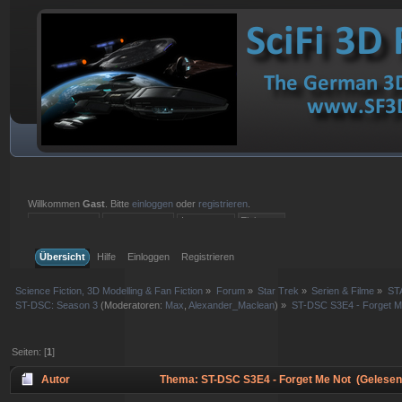
Willkommen
Gast
. Bitte
einloggen
oder
registrieren
.
Einloggen mit Benutzername, Passwort und Sitzungslänge
Übersicht
Hilfe
Einloggen
Registrieren
Science Fiction, 3D Modelling & Fan Fiction
»
Forum
»
Star Trek
»
Serien & Filme
»
ST
ST-DSC: Season 3
(Moderatoren:
Max
,
Alexander_Maclean
) »
ST-DSC S3E4 - Forget M
Seiten: [
1
]
Autor
Thema: ST-DSC S3E4 - Forget Me Not (Gelesen