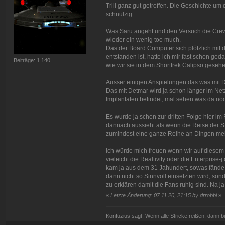
Trill ganz gut getroffen. Die Geschichte um
schnulzig...
Was Saru angeht und den Versuch die Crew 
wieder ein wenig too much.
Das der Board Computer sich plötzlich mit
entstanden ist, hatte ich mir fast schon ged
Beiträge: 1.140
wie wir sie in dem Shorttrek Calipso geseh
Ausser einigen Anspielungen das was mit De
Das mit Detmar wird ja schon länger im Netz 
Implantaten befindet, mal sehen was da no
Es wurde ja schon zur dritten Folge hier i
dannach aussieht als wenn die Reise der S
zumindest eine ganze Reihe an Dingen me
Ich würde mich freuen wenn wir auf diesem
vieleicht die Realtivity oder die Enterprise-
kam ja aus dem 31 Jahundert, sowas fände i
dann nicht so Sinnvoll einsetzten wird, s
zu erklären damit die Fans ruhig sind. Na j
«
Letzte Änderung: 07.11.20, 21:15 by drrobbi
»
Konfuzius sagt: Wenn alle Stricke reißen, dann bi