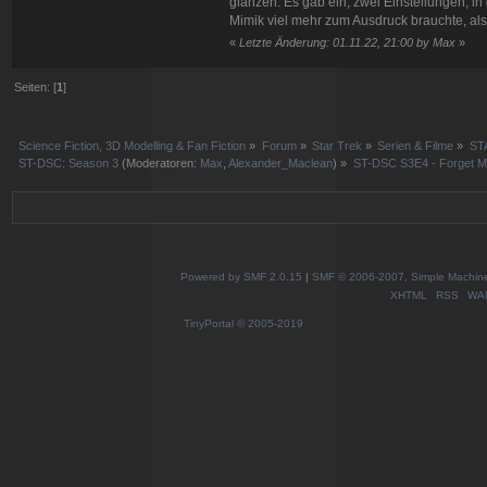
glänzen: Es gab ein, zwei Einstellungen, in 
Mimik viel mehr zum Ausdruck brauchte, als
«
Letzte Änderung: 01.11.22, 21:00 by Max
»
Seiten: [
1
]
Science Fiction, 3D Modelling & Fan Fiction
»
Forum
»
Star Trek
»
Serien & Filme
»
ST
ST-DSC: Season 3
(Moderatoren:
Max
,
Alexander_Maclean
) »
ST-DSC S3E4 - Forget M
Powered by SMF 2.0.15
|
SMF © 2006-2007, Simple Machines
XHTML
RSS
WA
TinyPortal
© 2005-2019