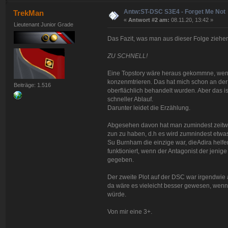
Antw:ST-DSC S3E4 - Forget Me Not
TrekMan
«
Antwort #2 am:
08.11.20, 13:42 »
Lieutenant Junior Grade
Das Fazit, was man aus dieser Folge zieh
ZU SCHNELL!
Eine Topstory wäre heraus gekommne, wenn 
konzenmtrieren. Das hat mich schon an der l
Beiträge: 1.516
oberflächlich behandelt wurden. Aber das i
schneller Ablauf.
Darunter leidet die Erzählung.
Abgesehen davon hat man zumindest zeitwei
zun zu haben, d.h es wird zumnindest etwas
Su Burnham die einzige war, dieAdira helfen
funktioniert, wenn der Antagonist der jeni
gegeben.
Der zweite Plot auf der DSC war irgendwie 
da wäre es vieleicht besser gewesen, wen
würde.
Von mir eine 3+.