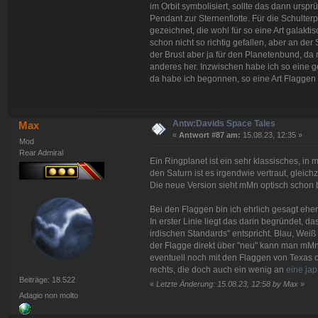
im Orbit symbolisiert, sollte das dann ursp
Pendant zur Sternenflotte. Für die Schulter
gezeichnet, die wohl für so eine Art galakt
schon nicht so richtig gefallen, aber an der 
der Brust aber ja für den Planetenbund, da 
anderes her. Inzwischen habe ich so eine 
da habe ich begonnen, so eine Art Flaggen 
Antw:Davids Space Tales
Max
«
Antwort #87 am:
15.08.23, 12:35 »
Mod
Rear Admiral
Ein Ringplanet ist ein sehr klassisches, 
den Saturn ist es irgendwie vertraut, gleic
Die neue Version sieht mMn optisch schon
Bei den Flaggen bin ich ehrlich gesagt eher
In erster Linie liegt das darin begründet, d
irdischen Standards" entspricht. Blau, Weiß
der Flagge direkt über "neu" kann man mMn 
eventuell noch mit den Flaggen von Texas od
rechts, die doch auch ein wenig an
eine jap
Beiträge: 18.522
«
Letzte Änderung: 15.08.23, 12:58 by Max
»
Adagio non molto