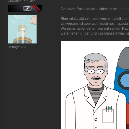
Crewman 1st Class
Der letzte Post hier ist tatsächlich schon be
Eine relativ aktuelle Idee von mir spielt t
Universum, ist aber wohl doch noch spacig
Wissenschaftler gehen, der mit seinem Raum
wären eher Kinder und das Ganze etwas ver
Beiträge: 267