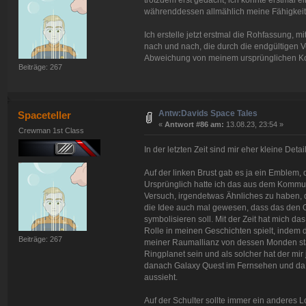
trotzdem erst gedacht, ich könnte erstmal 
währenddessen allmählich meine Fähigkeiten
Ich erstelle jetzt erstmal die Rohfassung, 
nach und nach, die durch die endgültigen V
Abweichung von meinem ursprünglichen Ko
Beiträge: 267
Antw:Davids Space Tales
Spaceteller
«
Antwort #86 am:
13.08.23, 23:54 »
Crewman 1st Class
In der letzten Zeit sind mir eher kleine Detai
Auf der linken Brust gab es ja ein Emblem, 
Ursprünglich hatte ich das aus dem Kommun
Versuch, irgendetwas Ähnliches zu haben, d
die Idee auch mal gewesen, dass das den 
symbolisieren soll. Mit der Zeit hat mich da
Rolle in meinen Geschichten spielt, indem 
Beiträge: 267
meiner Raumallianz von dessen Monden stamm
Ringplanet sein und als solcher hat der mir
danach Galaxy Quest im Fernsehen und da 
aussieht.
Auf der Schulter sollte immer ein anderes