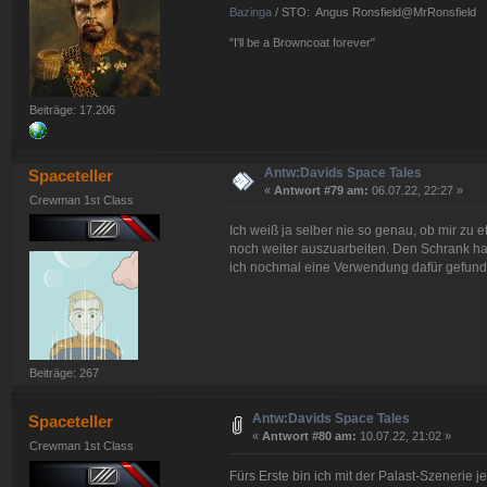
Bazinga
/ STO: Angus Ronsfield@MrRonsfield
"I'll be a Browncoat forever"
Beiträge: 17.206
Antw:Davids Space Tales
Spaceteller
«
Antwort #79 am:
06.07.22, 22:27 »
Crewman 1st Class
Ich weiß ja selber nie so genau, ob mir z
noch weiter auszuarbeiten. Den Schrank habe
ich nochmal eine Verwendung dafür gefund
Beiträge: 267
Antw:Davids Space Tales
Spaceteller
«
Antwort #80 am:
10.07.22, 21:02 »
Crewman 1st Class
Fürs Erste bin ich mit der Palast-Szenerie j