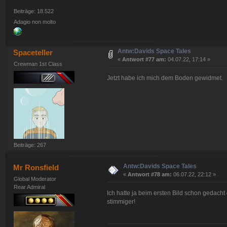
Beiträge: 18.522
Adagio non molto
Antw:Davids Space Tales
Spaceteller
«
Antwort #77 am:
04.07.22, 17:14 »
Crewman 1st Class
Jetzt habe ich mich dem Boden gewidmet.
Beiträge: 267
Antw:Davids Space Tales
Mr Ronsfield
«
Antwort #78 am:
06.07.22, 22:12 »
Global Moderator
Rear Admiral
Ich hatte ja beim ersten Bild schon gedacht 
stimmiger!