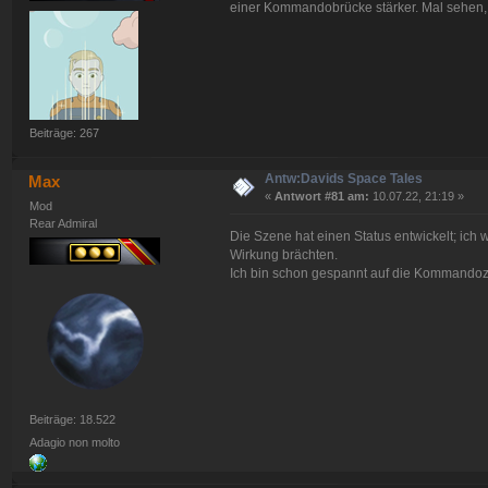
einer Kommandobrücke stärker. Mal sehen, 
Beiträge: 267
Antw:Davids Space Tales
Max
«
Antwort #81 am:
10.07.22, 21:19 »
Mod
Rear Admiral
Die Szene hat einen Status entwickelt; ich
Wirkung brächten.
Ich bin schon gespannt auf die Kommandoz
Beiträge: 18.522
Adagio non molto