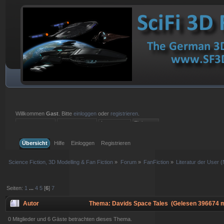
Willkommen
Gast
. Bitte
einloggen
oder
registrieren
.
Einloggen mit Benutzername, Passwort und Sitzungslänge
Übersicht
Hilfe
Einloggen
Registrieren
Science Fiction, 3D Modelling & Fan Fiction
»
Forum
»
FanFiction
»
Literatur der User 
Seiten:
1
...
4
5
[
6
]
7
Autor
Thema: Davids Space Tales (Gelesen 396674 m
0 Mitglieder und 6 Gäste betrachten dieses Thema.