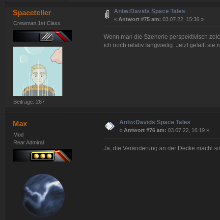
Antw:Davids Space Tales
Spaceteller
«
Antwort #75 am:
03.07.22, 15:36 »
Crewman 1st Class
Wenn man die Szenerie perspektivisch zeichn
ich noch relativ langweilig. Jetzt gefällt sie
Beiträge: 267
Antw:Davids Space Tales
Max
«
Antwort #76 am:
03.07.22, 16:19 »
Mod
Rear Admiral
Ja, die Veränderung an der Decke macht sic