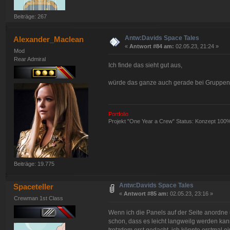
Beiträge: 267
Antw:Davids Space Tales
Alexander_Maclean
«
Antwort #84 am:
02.05.23, 21:24 »
Mod
Rear Admiral
Ich finde das sieht gut aus,
würde das ganze auch gerade bei Gruppenb
Portfolio
Projekt "One Year a Crew" Status: Konzept 100
Beiträge: 19.775
Antw:Davids Space Tales
Spaceteller
«
Antwort #85 am:
02.05.23, 23:16 »
Crewman 1st Class
Wenn ich die Panels auf der Seite anordne
schon, dass es leicht langweilg werden kann