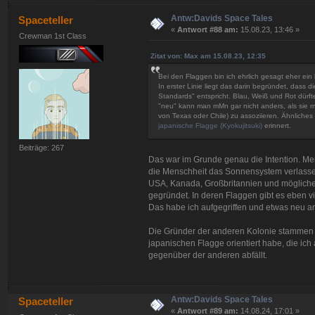
Antw:Davids Space Tales
Spaceteller
«
Antwort #88 am:
15.08.23, 13:46 »
Crewman 1st Class
Zitat von: Max am 15.08.23, 12:35
Bei den Flaggen bin ich ehrlich gesagt eher ein
In erster Linie liegt das darin begründet, dass 
Standards" entspricht. Blau, Weiß und Rot dürf
"neu" kann man mMn gar nicht anders, als sie 
von Texas oder Chile) zu assoziieren. Ähnliches 
japanische Flagge (Kyokujitsuki)
erinnert.
Beiträge: 267
Das war im Grunde genau die Intention. Mein
die Menschheit das Sonnensystem verlassen
USA, Kanada, Großbritannien und mögliche
gegründet. In deren Flaggen gibt es eben vi
Das habe ich aufgegriffen und etwas neu ar
Die Gründer der anderen Kolonie stammen
japanischen Flagge orientiert habe, die ich
gegenüber der anderen abfällt.
Antw:Davids Space Tales
Spaceteller
«
Antwort #89 am:
14.08.24, 17:01 »