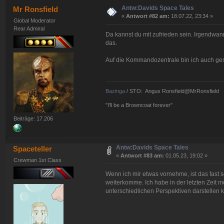
Antw:Davids Space Tales
Mr Ronsfield
«
Antwort #82 am:
18.07.22, 23:34 »
Global Moderator
Rear Admiral
Da kannst du mit zufrieden sein. Irgendwan
das.
Auf die Kommandozentrale bin ich auch ge
Bazinga
/ STO: Angus Ronsfield@MrRonsfield
"I'll be a Browncoat forever"
Beiträge: 17.206
Antw:Davids Space Tales
Spaceteller
«
Antwort #83 am:
01.05.23, 19:02 »
Crewman 1st Class
Wenn ich mir etwas vornehme, ist das fast s
weiterkomme. Ich habe in der letzten Zeit m
unterschiedlichen Perspektiven darstellen 