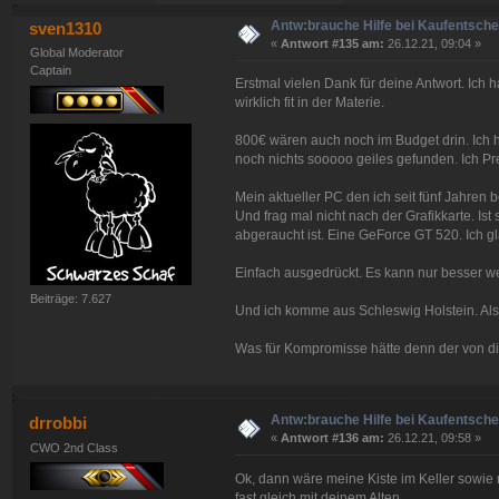
Antw:brauche Hilfe bei Kaufentsch
sven1310
«
Antwort #135 am:
26.12.21, 09:04 »
Global Moderator
Captain
Erstmal vielen Dank für deine Antwort. Ich 
wirklich fit in der Materie.
800€ wären auch noch im Budget drin. Ich 
noch nichts sooooo geiles gefunden. Ich Pre
Mein aktueller PC den ich seit fünf Jahren 
Und frag mal nicht nach der Grafikkarte. Ist
abgeraucht ist. Eine GeForce GT 520. Ich g
Einfach ausgedrückt. Es kann nur besser 
Beiträge: 7.627
Und ich komme aus Schleswig Holstein. Also
Was für Kompromisse hätte denn der von di
Antw:brauche Hilfe bei Kaufentsch
drrobbi
«
Antwort #136 am:
26.12.21, 09:58 »
CWO 2nd Class
Ok, dann wäre meine Kiste im Keller sowie n
fast gleich mit deinem Alten.