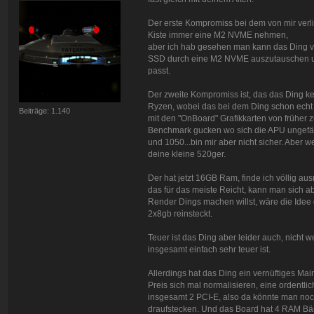
Der erste Kompromiss bei dem von mir verlin
Kiste immer eine M2 NVME nehmen,
aber ich hab gesehen man kann das Ding vo
SSD durch eine M2 NVME auszutauschen un
passt.
Der zweite Kompromiss ist, das das Ding kei
Ryzen, wobei das bei dem Ding schon echt 
Beiträge: 1.140
mit den "OnBoard" Grafikkarten von früher 
Benchmark gucken wo sich die APU ungefähr
und 1050...bin mir aber nicht sicher. Aber w
deine kleine 520ger.
Der hat jetzt 16GB Ram, finde ich völlig au
das für das meiste Reicht, kann man sich abe
Render Dings machen willst, wäre die Idee
2x8gb reinsteckt.
Teuer ist das Ding aber leider auch, nicht 
insgesamt einfach sehr teuer ist.
Allerdings hat das Ding ein vernüftiges Ma
Preis sich mal normalisieren, eine ordentl
insgesamt 2 PCI-E, also da könnte man no
draufstecken. Und das Board hat 4 RAM Bänk