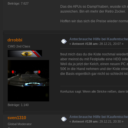
Beiträge: 7.627
Das die APUs so Dampf haben, wusste ich ni
ausreichen. Bin eh mehr der Retro Zocker.
Hoffen wir das sich die Preise wieder norma
Antw:brauche Hilfe bei Kaufentsch
drrobbi
«
Antwort #138 am:
28.12.21, 20:07 »
CWO 2nd Class
freut mich das du die Kiste nochmal wiederb
aber meinst du mit Festplatte eine HDD od
Weil da ja jetzt der Kelch, einen neuen PC 
50€ in die Hand nehmen und der Kiste eine 
die Basis eigentlich gar nicht so schlecht ist
Konfuzius sagt: Wenn alle Stricke reißen, dann bi
Beiträge: 1.140
Antw:brauche Hilfe bei Kaufentsch
sven1310
«
Antwort #139 am:
29.12.21, 20:30 »
Global Moderator