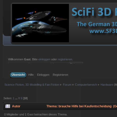
Willkommen
Gast
. Bitte
einloggen
oder
registrieren
.
Einloggen mit Benutzername, Passwort und Sitzungslänge
Übersicht
Hilfe
Einloggen
Registrieren
Science Fiction, 3D Modelling & Fan Fiction
»
Forum
»
Computerbereich
»
Hardware
(M
Seiten:
1
...
8
9
[
10
]
Autor
Thema: brauche Hilfe bei Kaufentscheidung (G
0 Mitglieder und 1 Gast betrachten dieses Thema.