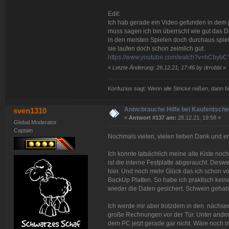
Edit:
Ich hab gerade ein Video gefunden in dem 
muss sagen ich bin überrscht wie gut das 
in den meisten Spielen doch durchaus spielba
sie laufen doch schon zeimlich gut.
https://www.youtube.com/watch?v=hCbyb
«
Letzte Änderung: 26.12.21, 17:46 by drrobbi
»
Konfuzius sagt: Wenn alle Stricke reißen, dann bi
Antw:brauche Hilfe bei Kaufentsch
sven1310
«
Antwort #137 am:
28.12.21, 19:58 »
Global Moderator
Captain
Nochmals vielen, vielen lieben Dank und en
Ich konnte tatsächlich meine alte Kiste noc
ist die interne Festplatte abgeraucht. Deswe
hier. Und noch mehr Glück das ich schon vor
BackUp Platten. So habe ich praktisch keine
wieder die Daten gesichert. Schwein gehab
Ich werde mir aber trotzdem in den nächse
große Rechnungen vor der Tür. Unter ande
dem PC jetzt gerade gar nicht. Wäre noch i