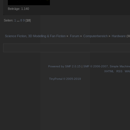
Beiträge: 1.140
Seiten:
1
...
8
9
[
10
]
Science Fiction, 3D Modelling & Fan Fiction
»
Forum
»
Computerbereich
»
Hardware
(M
Powered by SMF 2.0.15
|
SMF © 2006-2007, Simple Machines
XHTML
RSS
WA
TinyPortal
© 2005-2019