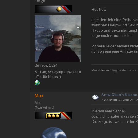
Ensign
Hey hey,
nachdem ich eine Reihe von 
zwischen Haupt- und Sekund
Haupt- und Sekundärrumpf n
frage mich warum nicht...
Ich weiß leider absolut nic
nur so semi eine Anfrage u
Beiträge: 1.294
Mein kleiner Blog, in dem ich 
ST-Fan, SW-Sympathisant und
offen für Neues :)
Antw:Oberth-Klasse 
Max
«
Antwort #1 am:
21.03
Mod
Rear Admiral
Interessante Sache!
Joah, ich glaube, dass das 
Die Frage ist, wie nah der 