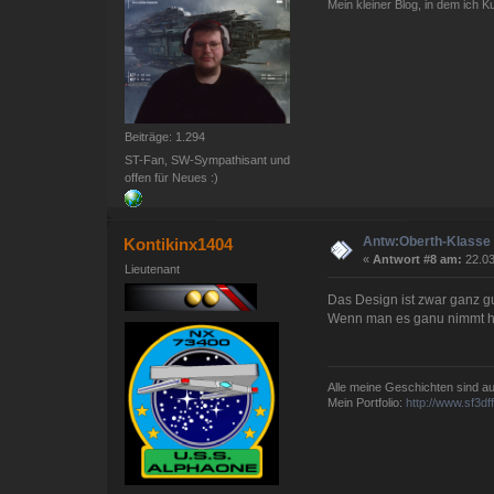
Mein kleiner Blog, in dem ich 
Beiträge: 1.294
ST-Fan, SW-Sympathisant und
offen für Neues :)
Antw:Oberth-Klasse 
Kontikinx1404
«
Antwort #8 am:
22.03
Lieutenant
Das Design ist zwar ganz gu
Wenn man es ganu nimmt has
Alle meine Geschichten sind au
Mein Portfolio:
http://www.sf3d