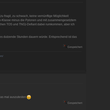
u fragil, zu schwach, keine vernünftige Möglichkeit
erth-Klasse minus die Pylonen und mit zusammengesetztem
wischen TOS und TNG)-Defiant dabei rumkommen, aber ich
ob es dutzende Stunden dauern würde. Entsprechend ist das
Gespeichert
om/
 das mal auszutesten
Gespeichert