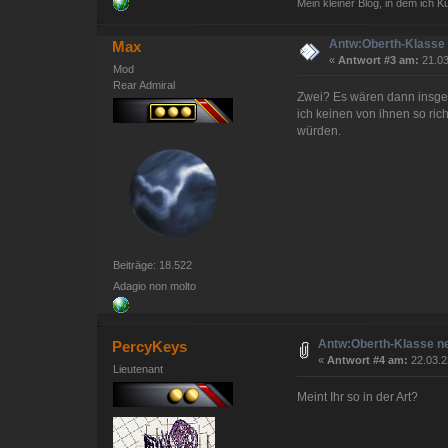
Mein kleiner Blog, in dem ich 
Antw:Oberth-Klasse 
Max
«
Antwort #3 am:
21.03
Mod
Rear Admiral
Zwei? Es wären dann insges
ich keinen von ihnen so ric
würden.
Beiträge: 18.522
Adagio non molto
Antw:Oberth-Klasse n
PercyKeys
«
Antwort #4 am:
22.03.2
Lieutenant
Meint Ihr so in der Art?