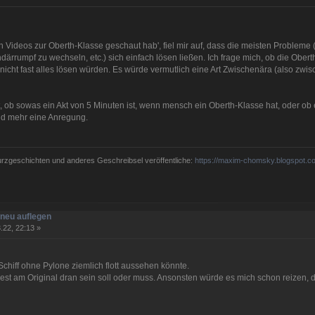
Videos zur Oberth-Klasse geschaut hab', fiel mir auf, dass die meisten Probleme (z
ärrumpf zu wechseln, etc.) sich einfach lösen ließen. Ich frage mich, ob die Ob
icht fast alles lösen würden. Es würde vermutlich eine Art Zwischenära (also z
ht, ob sowas ein Akt von 5 Minuten ist, wenn mensch ein Oberth-Klasse hat, oder 
nd mehr eine Anregung.
Kurzgeschichten und anderes Geschreibsel veröffentliche:
https://maxim-chomsky.blogspot.c
neu auflegen
.22, 22:13 »
Schiff ohne Pylone ziemlich flott aussehen könnte.
Rest am Original dran sein soll oder muss. Ansonsten würde es mich schon reizen,