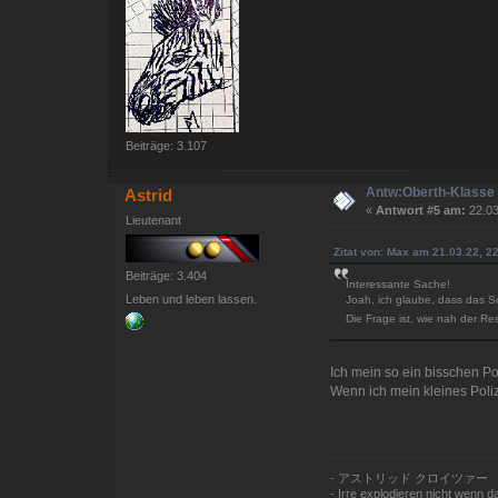
Beiträge: 3.107
Antw:Oberth-Klasse 
Astrid
«
Antwort #5 am:
22.03
Lieutenant
Zitat von: Max am 21.03.22, 2
Beiträge: 3.404
Interessante Sache!
Leben und leben lassen.
Joah, ich glaube, dass das Sc
Die Frage ist, wie nah der R
Ich mein so ein bisschen Po
Wenn ich mein kleines Polize
- アストリッド クロイツァー
- Irre explodieren nicht wenn das