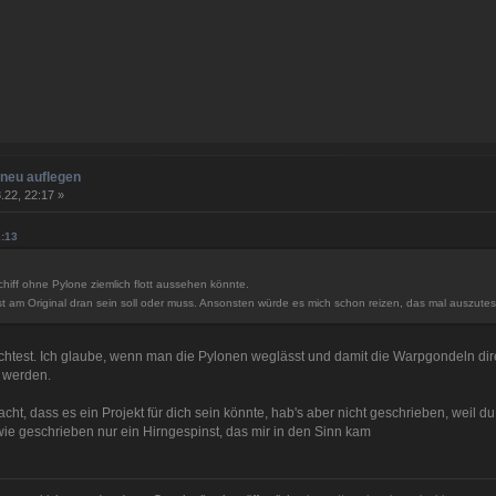
neu auflegen
.22, 22:17 »
2:13
hiff ohne Pylone ziemlich flott aussehen könnte.
est am Original dran sein soll oder muss. Ansonsten würde es mich schon reizen, das mal auszute
htest. Ich glaube, wenn man die Pylonen weglässt und damit die Warpgondeln direkt
 werden.
cht, dass es ein Projekt für dich sein könnte, hab's aber nicht geschrieben, weil du
r wie geschrieben nur ein Hirngespinst, das mir in den Sinn kam