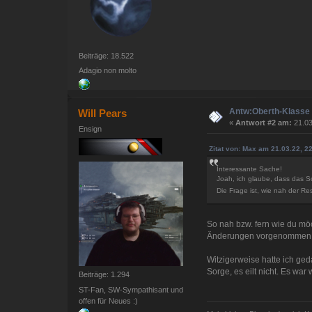
Beiträge: 18.522
Adagio non molto
Antw:Oberth-Klasse 
Will Pears
«
Antwort #2 am:
21.03
Ensign
Zitat von: Max am 21.03.22, 2
Interessante Sache!
Joah, ich glaube, dass das Sc
Die Frage ist, wie nah der R
So nah bzw. fern wie du möc
Änderungen vorgenommen
Witzigerweise hatte ich geda
Sorge, es eilt nicht. Es wa
Beiträge: 1.294
ST-Fan, SW-Sympathisant und
offen für Neues :)