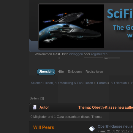
Willkommen
Gast
. Bitte
einloggen
oder
registrieren
.
Einloggen mit Benutzername, Passwort und Sitzungslänge
Übersicht
Hilfe
Einloggen
Registrieren
Science Fiction, 3D Modelling & Fan Fiction
»
Forum
»
3D Bereich
»
S
Seiten: [
1
]
Autor
Thema: Oberth-Klasse neu aufl
0 Mitglieder und 1 Gast betrachten dieses Thema.
Oberth-Klasse neu a
Will Pears
«
am:
21.03.22, 21:12 »