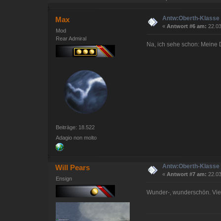
Antw:Oberth-Klasse 
Max
«
Antwort #6 am:
22.03
Mod
Rear Admiral
Na, ich sehe schon: Meine 
Beiträge: 18.522
Adagio non molto
Antw:Oberth-Klasse 
Will Pears
«
Antwort #7 am:
22.03
Ensign
Wunder-, wunderschön. Vie