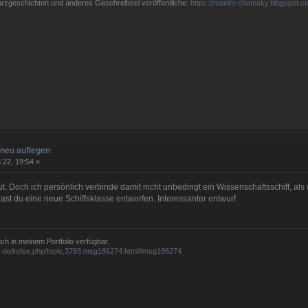
Kurzgeschichten und anderes Geschreibsel veröffentliche:
https://maxim-chomsky.blogspot.c
neu auflegen
.22, 19:54 »
t. Doch ich persönlich verbinde damit nicht unbedingt ein Wissenschaftsschiff, al
t du eine neue Schiffsklasse entworfen. Interessanter entwurf.
ch in meinem Portfolio verfügbar.
ff.de/index.php/topic,3793.msg186274.html#msg186274