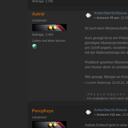
Beiträge: 2.345
Antw:Oberth-Klasse 
Astrid
«
Antwort #9 am:
22.03
Lieutenant
Ist auch kein Wissenschafts
Beiträge: 3.404
Kurz gesagt ist es ein Poliz
Leben und leben lassen.
günstigen Massenproduktion
pro Schiff angeht, vorallem
mit der Materialmenge die d
Praktisch gesehen Massenwa
von Humor denn zu schätzen
Wie gesagt, Mangel an Krea
«
Letzte Änderung: 22.03.22, 2
- アストリッド クロイツァー
- Irre explodieren nicht wenn das
Antw:Oberth-Klasse 
PercyKeys
«
Antwort #10 am:
23.0
Lieutenant
Astrids Entwurf geht in ein