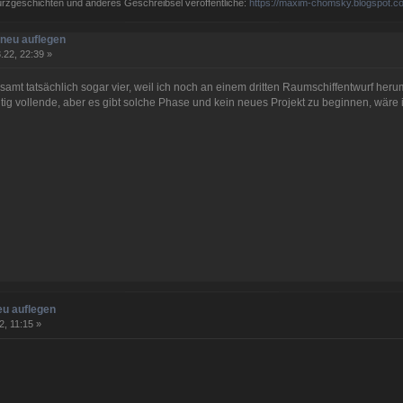
Kurzgeschichten und anderes Geschreibsel veröffentliche:
https://maxim-chomsky.blogspot.c
neu auflegen
.22, 22:39 »
amt tatsächlich sogar vier, weil ich noch an einem dritten Raumschiffentwurf her
htig vollende, aber es gibt solche Phase und kein neues Projekt zu beginnen, wäre i
eu auflegen
2, 11:15 »