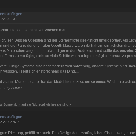
neu auflegen
.22, 20:13 »
schiff. Die Idee kam mir vor Wochen mal.
eicruiser. Dessen Obersten sind der Sternenflotte direkt nicht untergeortnet, Als Sic
 und die Pläne der originalen Oberth klasse waren da halt am einfachsten dran
 was Materialien angeht die aufwändiger in der Produktion sind sollte das einzeln
er Firma zu Verfüging steht so viele Schiffe wie nur irgend möglich heraus zu pres
re. Einige Systeme sind hochmodern weil notwendig, andere Systeme sind überalte
 wüssten. Fliegt sich enstprechend das Ding....
tivität im Moment, daher hat das Model hier jetzt schon so einige Wochen brach g
0:17 by Astrid
»
 Sonnenlicht auf sie fällt, egal wie irre sie sind. -
neu auflegen
3.22, 08:47 »
e gute Richtung, gefällt mir auch. Das Design der ursprünglichen Oberth war glau