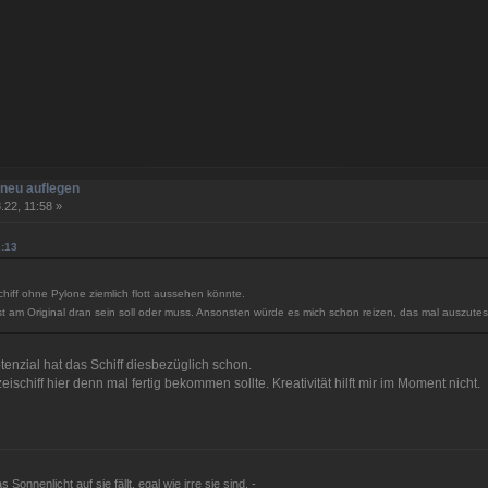
neu auflegen
.22, 11:58 »
2:13
hiff ohne Pylone ziemlich flott aussehen könnte.
est am Original dran sein soll oder muss. Ansonsten würde es mich schon reizen, das mal auszute
tenzial hat das Schiff diesbezüglich schon.
ischiff hier denn mal fertig bekommen sollte. Kreativität hilft mir im Moment nicht.
 Sonnenlicht auf sie fällt, egal wie irre sie sind. -