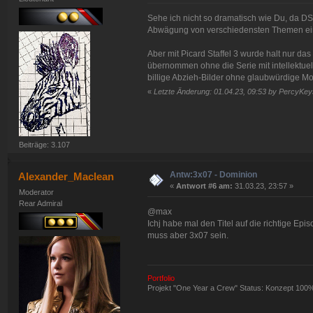
Sehe ich nicht so dramatisch wie Du, da DS9 
Abwägung von verschiedensten Themen eing
Aber mit Picard Staffel 3 wurde halt nur d
übernommen ohne die Serie mit intellektue
billige Abzieh-Bilder ohne glaubwürdige Mot
«
Letzte Änderung: 01.04.23, 09:53 by PercyKey
Beiträge: 3.107
Antw:3x07 - Dominion
Alexander_Maclean
«
Antwort #6 am:
31.03.23, 23:57 »
Moderator
Rear Admiral
@max
Ichj habe mal den Titel auf die richtige E
muss aber 3x07 sein.
Portfolio
Projekt "One Year a Crew" Status: Konzept 100