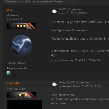
0 Mitglieder und 1 Gast betrachten dieses Thema.
3x07 - Dominion
Max
«
am:
31.03.23, 15:55 »
Moderator
Rear Admiral
Die siebte Folge der dritten Staffel von PIC t
Viel Spaß beim Diskutieren!
Wie gewohnt: Es gibt eine Umfrage, bei Ih
Notenschnitt, Stand 12.04.2023, 5 Teilnehm
4,6
«
Letzte Änderung: 12.04.23, 11:32 by Max
»
Beiträge: 18.522
Adagio non molto
Antw:3x05 - Dominion
drrobbi
«
Antwort #1 am:
31.03.23, 17:36 »
CWO 2nd Class
Also ich starte mal....
ich finde zwar gut das wir in dieser Folge s
eine 4, weil: