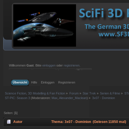
Willkommen
Gast
. Bitte
einloggen
oder
registrieren
.
Einloggen mit Benutzername, Passwort und Sitzungslänge
Übersicht
Hilfe
Einloggen
Registrieren
Science Fiction, 3D Modelling & Fan Fiction
»
Forum
»
Star Trek
»
Serien & Filme
»
ST
ST-PIC: Season 3
(Moderatoren:
Max
,
Alexander_Maclean
) »
3x07 - Dominion
Seiten: [
1
]
Autor
Thema: 3x07 - Dominion (Gelesen 11850 mal)