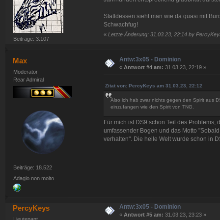
Stattdessen sieht man wie da quasi mit Buns
Schwachfug!
«
Letzte Änderung: 31.03.23, 22:14 by PercyKey
Beiträge: 3.107
Antw:3x05 - Dominion
Max
«
Antwort #4 am:
31.03.23, 22:19 »
Moderator
Rear Admiral
Zitat von: PercyKeys am 31.03.23, 22:12
Also ich hab zwar nichts gegen den Spirit aus D
einzufangen wie den Spirit von TNG.
Für mich ist DS9 schon Teil des Problems, d
umfassender Bogen und das Motto "Sobald 
verhalten". Die heile Welt wurde schon in D
Beiträge: 18.522
Adagio non molto
Antw:3x05 - Dominion
PercyKeys
«
Antwort #5 am:
31.03.23, 23:23 »
Lieutenant