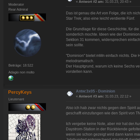
«
Antwort #2 am:
31.03.23, 20:43 »
Moderator
Rear Admiral
Das ist genau die Art von Folge, die ich nic
Star Trek; also eine leicht verdiente Fünf.
Die Grundlage für diese Geschichte, für die
sonderlich mochte. Ideen wie der Dominion
Sektion 31 kommen, widersprechen einfach 
sein sollte.
"Dominion" bietet mMn einfach nichts. Die
melodramatisch.
Beiträge: 18.522
Der Hauptgrund, warum ich keine Sechs ver
vorstellen kann.
Adagio non molto
Antw:3x05 - Dominion
PercyKeys
«
Antwort #3 am:
31.03.23, 22:12 »
Lieutenant
Also ich hab zwar nichts gegen den Spirit a
geschafft einzufangen wie den Spirit von T
Ich vergebe keine Note, aber mir hat der Au
Daystrom-Station in der Rückblende gefoltert
wenn sie schon gezeigt wird dann kann man
Jahrhundert entsprechend glaubhaft darstel