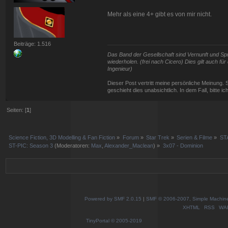
Mehr als eine 4+ gibt es von mir nicht.
Beiträge: 1.516
Das Band der Gesellschaft sind Vernunft und Spra
wiederholen. (frei nach Cicero) Dies gilt auch f
Ingenieur)
Dieser Post vertritt meine persönliche Meinung. 
geschieht dies unabsichtlich. In dem Fall, bitte i
Seiten: [
1
]
Science Fiction, 3D Modelling & Fan Fiction
»
Forum
»
Star Trek
»
Serien & Filme
»
ST
ST-PIC: Season 3
(Moderatoren:
Max
,
Alexander_Maclean
) »
3x07 - Dominion
Powered by SMF 2.0.15
|
SMF © 2006-2007, Simple Machines
XHTML
RSS
WA
TinyPortal
© 2005-2019