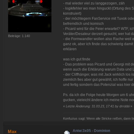
- mal wieder viel zu langgezogen, zäh
- logikfehler wo man hinguckt (Ortung des Sch
konstruiert)
- der möchtegern FanService mit Tuvok oder
befremdlich und komisch
- Picard wird für die Feier erwartet? WTF, ic
Veräter/Desateur derzeit gesucht, wer hat
Beiträge: 1.140
- die Formwandler wollen also Rache weil e
ganz ok, aber ich finde das schwierig dami
erklären
was ich gut finde
- Das problem was Picard und Georgi mit d
wenn auch die Erklärung warum Data und Lor
- der Cliffhänger, was mit Jack wirklich los 
ziemlich fies aber gut gewählt, ich hoffe nur
und fertig sondern das Potenzial was hier d
P.s. da ich die Folge heute Morgen um 6 u
gucken, vieleicht ändere ich meine Note noc
«
Letzte Änderung: 31.03.23, 17:41 by drrobbi
»
Konfuzius sagt: Wenn alle Stricke reißen, dann bi
Antw:3x05 - Dominion
Max