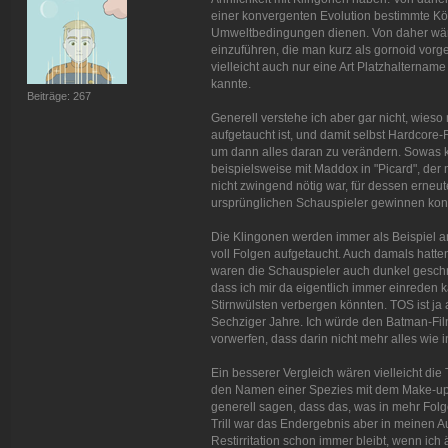
einer konvergenten Evolution bestimmte Kö
Umweltbedingungen dienen. Von daher wäre
einzuführen, die man kurz als gornoid vorge
vielleicht auch nur eine Art Platzhalterna
kannte.
Beiträge: 267
Generell verstehe ich aber gar nicht, wieso
aufgetaucht ist, und damit selbst Hardcore-F
um dann alles daran zu verändern. Sowas k
beispielsweise mit Maddox in "Picard", der 
nicht zwingend nötig war, für dessen erneu
ursprünglichen Schauspieler gewinnen konnte
Die Klingonen werden immer als Beispiel ang
voll Folgen aufgetaucht. Auch damals hatte
waren die Schauspieler auch dunkel geschmi
dass ich mir da eigentlich immer einreden k
Stirnwülsten verbergen könnten. TOS ist ja
Sechziger Jahre. Ich würde den Batman-Fil
vorwerfen, dass darin nicht mehr alles wie 
Ein besserer Vergleich wären vielleicht die
den Namen einer Spezies mit dem Make-up 
generell sagen, dass das, was in mehr Fol
Trill war das Endergebnis aber in meinen
Restirritation schon immer bleibt, wenn ich 