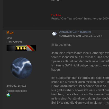
bemüht.
Portfolio
Projekt "One Year a Crew" Status: Konzept 100
Antw:Die Gorn (Canon)
Max
«
Antwort #3 am:
22.08.23, 10:23 »
Mod
Rear Admiral
@ Spaceteller:
Joah, eine interessante Idee: Gornartige 
"Arena" identisch sein zu müssen. Das bräch
Spezies anlehnt und dennoch viele Freiheit
Ich kenne SWN nicht gut genug, um zu wisse
haben.
Ich habe schon den Eindruck, dass die Gorn 
schon ein Klassiker, auch mit ikonischen Ei
Beiträge: 18.522
Daran anzuknüpfen, ist schon verlockend.
Nur gibt es aber - soweit ich weiß - nicht nu
Adagio non molto
bisschen, dass alles nur ein Missverständ
mittels einer Verständigung dann aber doch
Bei SNW sind die Gorn wohl im Moment nich