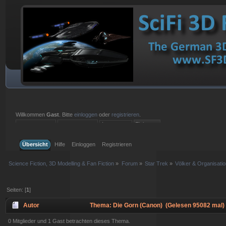
Willkommen
Gast
. Bitte
einloggen
oder
registrieren
.
Einloggen mit Benutzername, Passwort und Sitzungslänge
Übersicht
Hilfe
Einloggen
Registrieren
Science Fiction, 3D Modelling & Fan Fiction
»
Forum
»
Star Trek
»
Völker & Organisati
Seiten: [
1
]
Autor
Thema: Die Gorn (Canon) (Gelesen 95082 mal)
0 Mitglieder und 1 Gast betrachten dieses Thema.