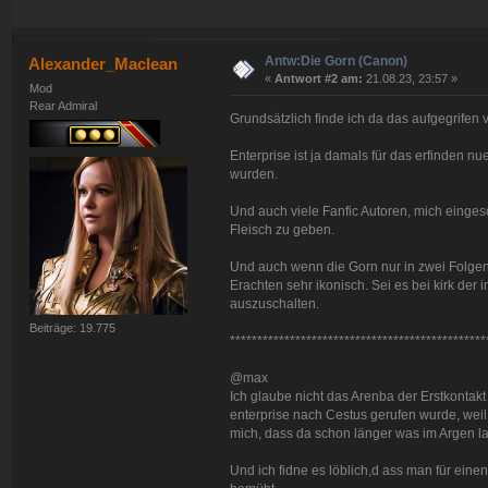
Antw:Die Gorn (Canon)
Alexander_Maclean
«
Antwort #2 am:
21.08.23, 23:57 »
Mod
Rear Admiral
Grundsätzlich finde ich da das aufgegrifen
Enterprise ist ja damals für das erfinden nue
wurden.
Und auch viele Fanfic Autoren, mich einges
Fleisch zu geben.
Und auch wenn die Gorn nur in zwei Folgen 
Erachten sehr ikonisch. Sei es bei kirk der
auszuschalten.
Beiträge: 19.775
***********************************************
@max
Ich glaube nicht das Arenba der Erstkontak
enterprise nach Cestus gerufen wurde, weil
mich, dass da schon länger was im Argen la
Und ich fidne es löblich,d ass man für eine