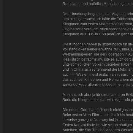
Romulaner und natürlich Menschen gar kei
Den Handlungsbogen um das Augment-Virus 
den nicht gebraucht. Ich hätte die Tribbelfo
Klingonen zum ersten Mal thematisiert wird
Originalserie verbucht. Auch sonst hätte e
Klingonen aus TOS in DS9 plötzlich ganz 
Die Klingonen haben ja ursprünglich für di
Vollständigkeit halber erwähne, für China.
Weltraumimperien, die der Föderation in
Realistisch betrachtet müsste es auch dort
unterschiedlichen Völkern gegeben haben. 
und in China sich zunehmend der Mehrheits
auch im Westen meist einfach als russisc
das auch bei Klingonen und Romulanern de
wirkende Föderationsmitglieder in ehemalig
Man hat sich aber ja für einen anderen Erkl
Serie die Klingonen so dar, wie es gerade 
Die neuen Gorn habe ich noch nicht gesehen
Beim ersten Alien-Film kann ich mir bis heu
teilweise ganz gut. Janeway hat ja schonm
Ersten Kontakt finde ich wie schon häufiger 
Anleihen, die Star Trek bei anderen Werk