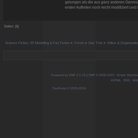
gelungen als die aus ganz anderen Genres,
ersten Auftreten noch leicht modifiziert und
Seiten: [
1
]
Science Fiction, 3D Modelling & Fan Fiction
»
Forum
»
Star Trek
»
Völker & Organisati
Powered by SMF 2.0.15
|
SMF © 2006-2007, Simple Machines
XHTML
RSS
WA
TinyPortal
© 2005-2019