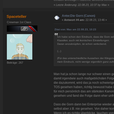
«
Letzte Änderung: 22.08.23, 10:37 by Max
»
Antw:Die Gorn (Canon)
Spaceteller
«
Antwort #4 am:
22.08.23, 13:46 »
Crewman 1st Class
Zitat von: Max am 22.08.23, 10:23
Ich habe schon den Eindruck, dass die Gorn sehr
Klassiker, auch mit ikonischen Einstellungen.
Daran anzuknüpfen, ist schon verlockend.
(...)
(Für das unterschiedliche Aussehen der Klingon
mein Eindruck, nicht wenige eigentlich ganz zuf
Beiträge: 267
Man hat ja schon lange nur schwer einen g
damit irgendwie auch maßgeblichsten Folgen
die dazukommt, wird das ja noch schwierige
TOS gesehen haben, richtig bewusst habe i
für mich persönlich das am stärksten Kanon
gesehen und fand die Folge dann eher unfre
Dass die Gorn dann bei Enterprise wieder 
selbst aber z.B. nie gesehen. Von daher kom
Wenn ich es richtig überblicke, tauchen von