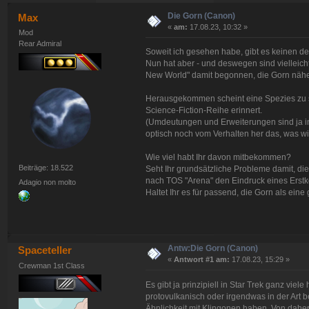
Die Gorn (Canon)
Max
«
am:
17.08.23, 10:32 »
Mod
Rear Admiral
Soweit ich gesehen habe, gibt es keinen de
Nun hat aber - und deswegen sind vielleic
New World" damit begonnen, die Gorn nähe
Herausgekommen scheint eine Spezies zu se
Science-Fiction-Reihe erinnert.
(Umdeutungen und Erweiterungen sind ja i
optisch noch vom Verhalten her das, was wir
Wie viel habt Ihr davon mitbekommen?
Beiträge: 18.522
Seht Ihr grundsätzliche Probleme damit, di
nach TOS "Arena" den Eindruck eines Erstk
Adagio non molto
Haltet Ihr es für passend, die Gorn als ein
Antw:Die Gorn (Canon)
Spaceteller
«
Antwort #1 am:
17.08.23, 15:29 »
Crewman 1st Class
Es gibt ja prinzipiell in Star Trek ganz vi
protovulkanisch oder irgendwas in der Art b
Ähnlichkeit mit Klingonen haben. Von daher