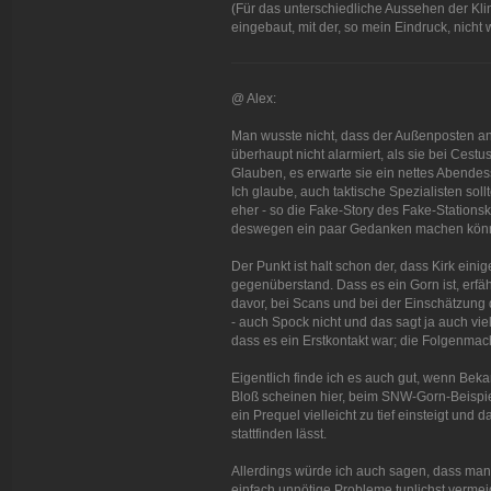
(Für das unterschiedliche Aussehen der Kl
eingebaut, mit der, so mein Eindruck, nicht
@ Alex:
Man wusste nicht, dass der Außenposten ang
überhaupt nicht alarmiert, als sie bei Cestu
Glauben, es erwarte sie ein nettes Abendes
Ich glaube, auch taktische Spezialisten sol
eher - so die Fake-Story des Fake-Station
deswegen ein paar Gedanken machen könn
Der Punkt ist halt schon der, dass Kirk ei
gegenüberstand. Dass es ein Gorn ist, erfäh
davor, bei Scans und bei der Einschätzung 
- auch Spock nicht und das sagt ja auch vi
dass es ein Erstkontakt war; die Folgenmach
Eigentlich finde ich es auch gut, wenn Beka
Bloß scheinen hier, beim SNW-Gorn-Beispiel
ein Prequel vielleicht zu tief einsteigt u
stattfinden lässt.
Allerdings würde ich auch sagen, dass man 
einfach unnötige Probleme tunlichst vermeid