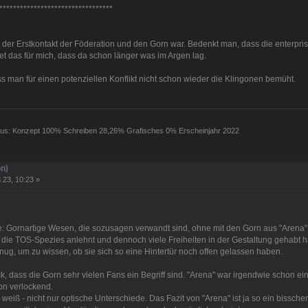
*********************************
a der Erstkontakt der Föderation und den Gorn war. Bedenkt man, dass die enterpr
t das für mich, dass da schon länger was im Argen lag.
ass man für einen potenziellen Konflikt nicht schon wieder die Klingonen bemüht.
atus: Konzept 100% Schreiben 28,26% Grafisches 0% Erscheinjahr 2022
n)
.23, 10:23 »
e: Gornartige Wesen, die sozusagen verwandt sind, ohne mit den Gorn aus "Arena" i
 die TOS-Spezies anlehnt und dennoch viele Freiheiten in der Gestaltung gehabt hä
ug, um zu wissen, ob sie sich so eine Hintertür noch offen gelassen haben.
, dass die Gorn sehr vielen Fans ein Begriff sind. "Arena" war irgendwie schon ein
on verlockend.
h weiß - nicht nur optische Unterschiede. Das Fazit von "Arena" ist ja so ein bissc