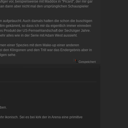
ger vor, beispielsweise mit Maddox in "Picard", der mir gar
 man dann aber nicht mal den ursprünglichen Schauspieler
gen aufgetaucht. Auch damals hatten die schon die buschigen
tirn gekämmt, so dass ich mir da eigentlich immer einreden
ches Produkt der US-Fernsehlandschaft der Sechziger Jahre.
hr alles wie in der Serie mit Adam West aussieht.
 Namen einer Spezies mit dem Make-up einer anderen
ei den Klingonen und den Trill war das Endergebnis aber in
olgen sehe.
Gespeichert
.
eben.
 ikonisch. Sei es bei kirk der in Arena eine primitive