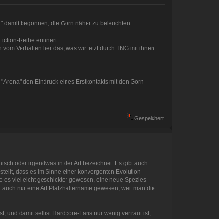
" damit begonnen, die Gorn näher zu beleuchten.
iction-Reihe erinnert.
vom Verhalten her das, was wir jetzt durch TNG mit ihnen
 "Arena" den Eindruck eines Erstkontakts mit den Gorn
Gespeichert
nisch oder irgendwas in der Art bezeichnet. Es gibt auch
tellt, dass es im Sinne einer konvergenten Evolution
es vielleicht geschickter gewesen, eine neue Spezies
ht auch nur eine Art Platzhaltername gewesen, weil man die
st, und damit selbst Hardcore-Fans nur wenig vertraut ist,