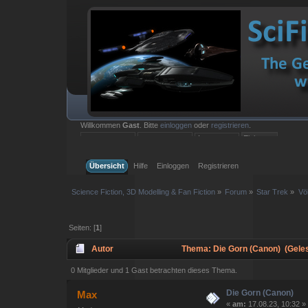
Willkommen
Gast
. Bitte
einloggen
oder
registrieren
.
Einloggen mit Benutzername, Passwort und Sitzungslänge
Übersicht
Hilfe
Einloggen
Registrieren
Science Fiction, 3D Modelling & Fan Fiction
»
Forum
»
Star Trek
»
Vö
Seiten: [
1
]
Autor
Thema: Die Gorn (Canon) (Gele
0 Mitglieder und 1 Gast betrachten dieses Thema.
Die Gorn (Canon)
Max
«
am:
17.08.23, 10:32 »