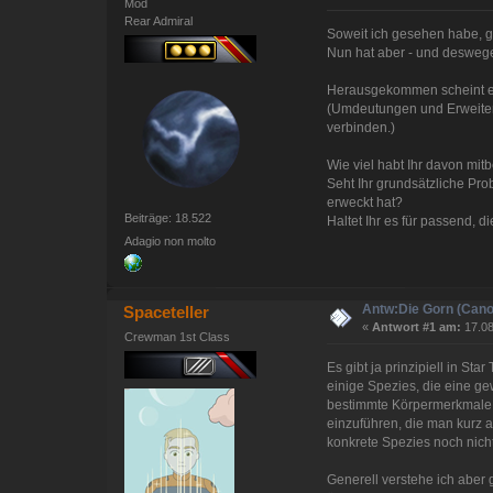
Mod
Rear Admiral
Soweit ich gesehen habe, g
Nun hat aber - und deswege
Herausgekommen scheint ein
(Umdeutungen und Erweiteru
verbinden.)
Wie viel habt Ihr davon m
Seht Ihr grundsätzliche Pr
erweckt hat?
Beiträge: 18.522
Haltet Ihr es für passend, 
Adagio non molto
Antw:Die Gorn (Cano
Spaceteller
«
Antwort #1 am:
17.08
Crewman 1st Class
Es gibt ja prinzipiell in S
einige Spezies, die eine ge
bestimmte Körpermerkmale g
einzuführen, die man kurz a
konkrete Spezies noch nich
Generell verstehe ich aber 