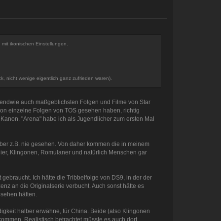
 mit ikonischen Einstellungen.
k, nicht wenige eigentlich ganz zufrieden waren).
gendwie auch maßgeblichsten Folgen und Filme von Star
schon einzelne Folgen von TOS gesehen haben, richtig
 Kanon. "Arena" habe ich als Jugendlicher zum ersten Mal
 aber z.B. nie gesehen. Von daher kommen die in meinem
kanier, Klingonen, Romulaner und natürlich Menschen gar
braucht. Ich hätte die Tribbelfolge von DS9, in der der
nz an die Originalserie verbucht. Auch sonst hätte es
esehen hätten.
igkeit halber erwähne, für China. Beide (also Klingonen
mmen. Realistisch betrachtet müsste es auch dort