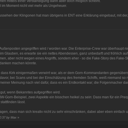
men mittels einer Verständigung dann aber doch möglich scheint.
 im Moment nicht viel mehr als Ungeheuer.
ussehen der Klingonen hat man übrigens in ENT eine Erklärung eingebaut, mit der,
Außenposten angegriffen wird / worden war. Die Enterprise-Crew war überhaupt nicht
im Glauben, es erwarte sie ein nettes Abendessen, ganz unbedarft und fröhlich auf
mmen, aber nicht wegen eines Angriffs, sondern eher - so die Fake-Story des Fake
edanken machen könnte.
r, dass Kirk einigermaßen verwirrt war, als er dem Gorn-Kommandanten gegenüberstan
avor, bei Scans und bei der Einschätzung des fremden Schiffs, weiß niemand so re
meiner Meinung nach viel dafür, dass es ein Erstkontakt war; die Folgenmacher dama
h gut, wenn Bekanntes aufgegriffen wird.
W-Gorn-Beispiel, zwei Aspekte ein bisschen heikel zu sein: Dass man für ein Preque
attfinden lässt.
agen, dass man sich kreativ nicht zu sehr einschränken, dabei aber eben einfach u
10:37 by Max
»