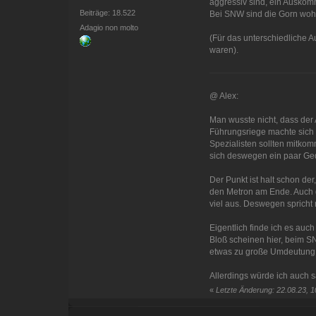
aggressiv sind, ein Auskom
Beiträge: 18.522
Bei SNW sind die Gorn wohl
Adagio non molto
(Für das unterschiedliche A
waren).
@ Alex:
Man wusste nicht, dass der 
Führungsriege machte sich 
Spezialisten sollten mitko
sich deswegen ein paar G
Der Punkt ist halt schon de
den Metron am Ende. Auch d
viel aus. Deswegen spricht 
Eigentlich finde ich es auc
Bloß scheinen hier, beim SN
etwas zu große Umdeutung st
Allerdings würde ich auch s
«
Letzte Änderung: 22.08.23, 