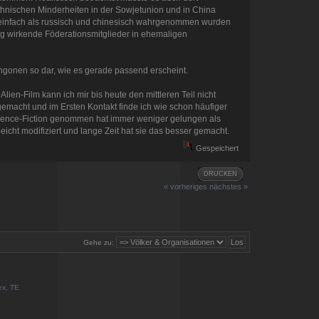
thnischen Minderheiten in der Sowjetunion und in China
 einfach als russisch und chinesisch wahrgenommen wurden
g wirkende Föderationsmitglieder in ehemaligen
lingonen so dar, wie es gerade passend erscheint.
ien-Film kann ich mir bis heute den mittleren Teil nicht
gemacht und im Ersten Kontakt finde ich wie schon häufiger
 Science-Fiction genommen hat immer weniger gelungen als
icht modifiziert und lange Zeit hat sie das besser gemacht.
Gespeichert
DRUCKEN
« vorheriges
nächstes »
Gehe zu:
ex, TE