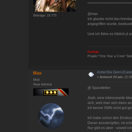
******************************
@max
Beiträge: 19.775
Ich glaube nicht das Arenb
angegriffen wurde, bedeuete
Und ich fidne es löblich,d 
Portfolio
Projekt "One Year a Crew" St
Antw:Die Gorn (Cano
Max
«
Antwort #3 am:
22.08
Mod
Rear Admiral
@ Spaceteller:
Joah, eine interessante Ide
sich, weil man sich dann an
Ich kenne SWN nicht gut gen
Ich habe schon den Eindruck
Daran anzuknüpfen, ist sch
Nur gibt es aber - soweit ic