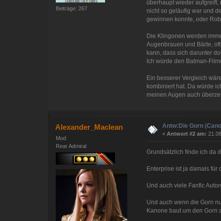
überhaupt wieder aufgreift,
Beiträge: 267
nicht so geläufig war und d
gewinnen konnte, oder Robert
Die Klingonen werden immer 
Augenbrauen und Bärte, oft
kann, dass sich darunter do
Ich würde den Batman-Filmen
Ein besserer Vergleich wär
kombiniert hat. Da würde ic
meinen Augen auch überzeug
Antw:Die Gorn (Cano
Alexander_Maclean
«
Antwort #2 am:
21.08
Mod
Rear Admiral
Grundsätzlich finde ich da 
Enterprise ist ja damals für
Und auch viele Fanfic Auto
Und auch wenn die Gorn nur 
Kanone baut um den Gorn a