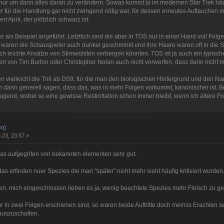
 nur um dann alles daran zu verändern. Sowas kommt ja im modernen Star Trek häufi
er für die Handlung gar nicht zwingend nötig war, für dessen erneutes Auftauchen
 April, der plötzlich schwarz ist.
als Beispiel angeführt. Letztlich sind die aber in TOS nur in einer Hand voll Fol
 waren die Schauspieler auch dunkel geschminkt und ihre Haare waren oft in die S
ch leichte Ansätze von Stirnwülsten verbergen könnten. TOS ist ja auch ein typis
 von Tim Burton oder Christopher Nolan auch nicht vorwerfen, dass darin nicht me
en vielleicht die Trill ab DS9, für die man den biologischen Hintergrund und den
h dann generell sagen, dass das, was in mehr Folgen vorkommt, kanonischer ist. B
end, wobei so eine gewisse Restirritation schon immer bleibt, wenn ich ältere F
n)
.23, 23:57 »
das aufgegrifen von bekannten elementen sehr gut.
 das erfinden nuer Spezies die man "später" nicht mehr sieht häufig kritisiert wurden
ren, mich eingeschlossen lieben es ja, wenig beachtete Spezies mehr Fleisch zu g
in zwei Folgen erschienen sind, so waren beide Auftritte doch meinss Erachten sehr
uszuschalten.