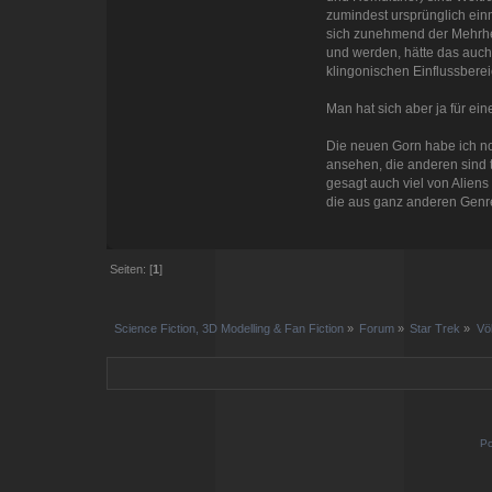
zumindest ursprünglich ein
sich zunehmend der Mehrhe
und werden, hätte das auch
klingonischen Einflussberei
Man hat sich aber ja für ei
Die neuen Gorn habe ich noc
ansehen, die anderen sind 
gesagt auch viel von Alien
die aus ganz anderen Genres
Seiten: [
1
]
Science Fiction, 3D Modelling & Fan Fiction
»
Forum
»
Star Trek
»
Vö
Po