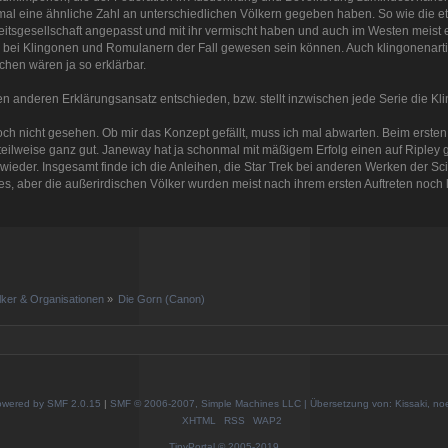
mal eine ähnliche Zahl an unterschiedlichen Völkern gegeben haben. So wie die e
itsgesellschaft angepasst und mit ihr vermischt haben und auch im Westen meist
 bei Klingonen und Romulanern der Fall gewesen sein können. Auch klingonenarti
chen wären ja so erklärbar.
nen anderen Erklärungsansatz entschieden, bzw. stellt inzwischen jede Serie die K
h nicht gesehen. Ob mir das Konzept gefällt, muss ich mal abwarten. Beim ersten Al
teilweise ganz gut. Janeway hat ja schonmal mit mäßigem Erfolg einen auf Ripley 
s wieder. Insgesamt finde ich die Anleihen, die Star Trek bei anderen Werken der
, aber die außerirdischen Völker wurden meist nach ihrem ersten Auftreten noch le
lker & Organisationen
»
Die Gorn (Canon)
wered by SMF 2.0.15
|
SMF © 2006-2007, Simple Machines LLC | Übersetzung von: Kissaki, no
XHTML
RSS
WAP2
TinyPortal
© 2005-2019