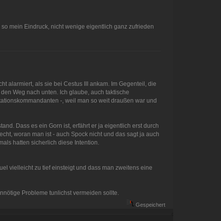
 so mein Eindruck, nicht wenige eigentlich ganz zufrieden
 alarmiert, als sie bei Cestus III ankam. Im Gegenteil, die
 den Weg nach unten. Ich glaube, auch taktische
-Stationskommandanten -, weil man so weit draußen war und
d. Dass es ein Gorn ist, erfährt er ja eigentlich erst durch
cht, woran man ist - auch Spock nicht und das sagt ja auch
ls hatten sicherlich diese Intention.
l vielleicht zu tief einsteigt und dass man zweitens eine
nnötige Probleme tunlichst vermeiden sollte.
Gespeichert