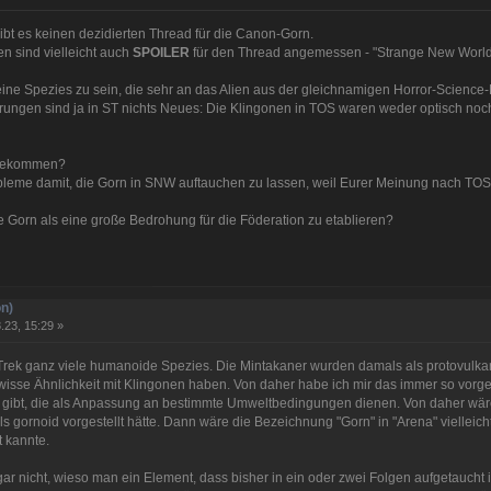
ibt es keinen dezidierten Thread für die Canon-Gorn.
n sind vielleicht auch
SPOILER
für den Thread angemessen - "Strange New World
e Spezies zu sein, die sehr an das Alien aus der gleichnamigen Horror-Science-F
ngen sind ja in ST nichts Neues: Die Klingonen in TOS waren weder optisch noch 
itbekommen?
obleme damit, die Gorn in SNW auftauchen zu lassen, weil Eurer Meinung nach TOS
die Gorn als eine große Bedrohung für die Föderation zu etablieren?
n)
.23, 15:29 »
tar Trek ganz viele humanoide Spezies. Die Mintakaner wurden damals als protovulka
wisse Ähnlichkeit mit Klingonen haben. Von daher habe ich mir das immer so vorges
ibt, die als Anpassung an bestimmte Umweltbedingungen dienen. Von daher wäre 
ls gornoid vorgestellt hätte. Dann wäre die Bezeichnung "Gorn" in "Arena" vielleic
t kannte.
gar nicht, wieso man ein Element, dass bisher in ein oder zwei Folgen aufgetaucht i