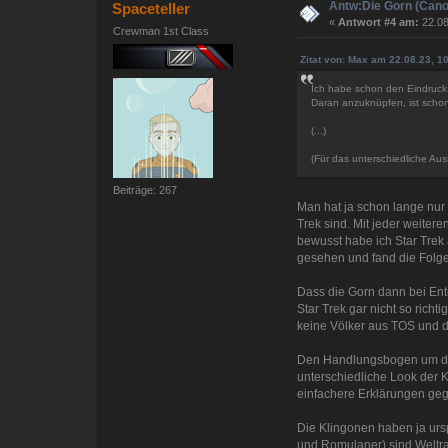
Antw:Die Gorn (Cano
Spaceteller
«
Antwort #4 am:
22.08
Crewman 1st Class
Zitat von: Max am 22.08.23, 1
Ich habe schon den Eindruck, 
Daran anzuknüpfen, ist schon
(...)
(Für das unterschiedliche Au
Beiträge: 267
Man hat ja schon lange nur
Trek sind. Mit jeder weiter
bewusst habe ich Star Trek
gesehen und fand die Folge
Dass die Gorn dann bei Ent
Star Trek gar nicht so rich
keine Völker aus TOS und d
Den Handlungsbogen um das 
unterschiedliche Look der K
einfachere Erklärungen geg
Die Klingonen haben ja ursp
und Romulaner) sind Weltr