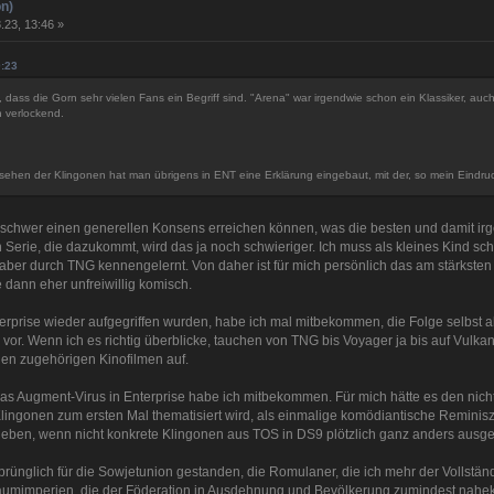
n)
.23, 13:46 »
0:23
dass die Gorn sehr vielen Fans ein Begriff sind. "Arena" war irgendwie schon ein Klassiker, auch
 verlockend.
ssehen der Klingonen hat man übrigens in ENT eine Erklärung eingebaut, mit der, so mein Eindruc
 schwer einen generellen Konsens erreichen können, was die besten und damit ir
en Serie, die dazukommt, wird das ja noch schwieriger. Ich muss als kleines Kind 
 aber durch TNG kennengelernt. Von daher ist für mich persönlich das am stärksten
 dann eher unfreiwillig komisch.
erprise wieder aufgegriffen wurden, habe ich mal mitbekommen, die Folge selbst
tig vor. Wenn ich es richtig überblicke, tauchen von TNG bis Voyager ja bis auf Vul
en zugehörigen Kinofilmen auf.
Augment-Virus in Enterprise habe ich mitbekommen. Für mich hätte es den nicht ge
lingonen zum ersten Mal thematisiert wird, als einmalige komödiantische Reminisze
eben, wenn nicht konkrete Klingonen aus TOS in DS9 plötzlich ganz anders ausg
rünglich für die Sowjetunion gestanden, die Romulaner, die ich mehr der Vollständ
aumimperien, die der Föderation in Ausdehnung und Bevölkerung zumindest naheko