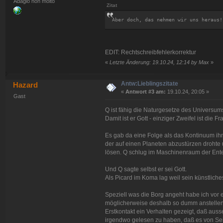
Adagio non molto
Zitat
Aber doch, das nehmen wir uns heraus!
EDIT: Rechtschreibfehlerkorrektur
«
Letzte Änderung: 19.10.24, 12:14 by Max
»
Antw:Lieblingszitate
Hazard
«
Antwort #3 am:
19.10.24, 20:05 »
Gast
Q ist fähig die Naturgesetze des Universum
Damit ist er Gott - einziger Zweifel ist die 
Es gab da eine Folge als das Kontinuum ih
der auf einen Planeten abzustürzen drohte 
lösen. Q schlug im Maschinenraum der Enter
Und Q sagte selbst er sei Gott.
Als Picard im Koma lag weil sein künstlich
Speziell was die Borg angeht habe ich vor 
möglicherweise deshalb so dumm anstellen, 
Erstkontakt ein Verhalten gezeigt, daß auss
irgendwo gelesen zu haben, daß es von Se