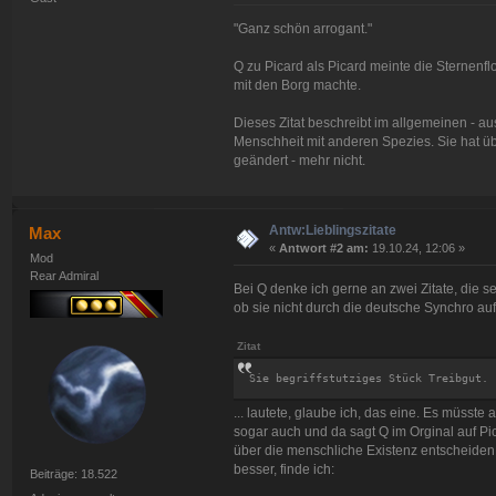
"Ganz schön arrogant."
Q zu Picard als Picard meinte die Sternenflo
mit den Borg machte.
Dieses Zitat beschreibt im allgemeinen - a
Menschheit mit anderen Spezies. Sie hat üb
geändert - mehr nicht.
Antw:Lieblingszitate
Max
«
Antwort #2 am:
19.10.24, 12:06 »
Mod
Rear Admiral
Bei Q denke ich gerne an zwei Zitate, die se
ob sie nicht durch die deutsche Synchro au
Zitat
Sie begriffstutziges Stück Treibgut.
... lautete, glaube ich, das eine. Es müsste
sogar auch und da sagt Q im Orginal auf P
über die menschliche Existenz entscheiden, 
besser, finde ich:
Beiträge: 18.522