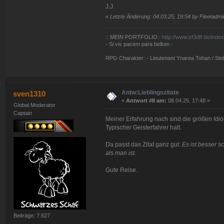
J.J.
«
Letzte Änderung: 04.03.25, 19:54 by Fleetadmir
:: MEIN PORTFOLIO::
http://www.sf3dff.de/inde
- Si vis pacem para bellum -
RPG Charakter: - Lieutenant Ynarea Tohan / Stell
Antw:Lieblingszitate
sven1310
«
Antwort #8 am:
08.04.25, 17:48 »
Global Moderator
Captain
Meiner Erfahrung nach sind die größen Idion
Typischer Geisterfahrer halt.
Da passt das Zitat ganz gut:
Es ist besser s
als man ist.
Gute Reise.
Beiträge: 7.627