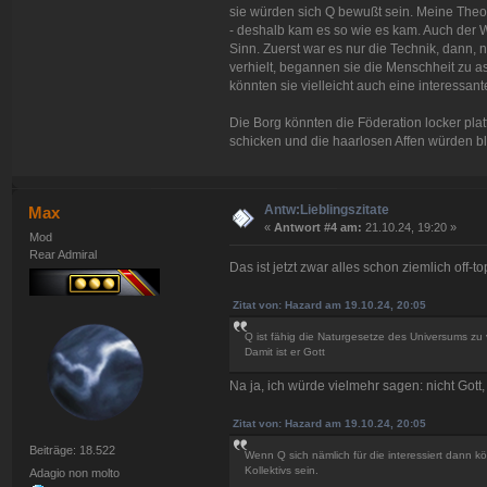
sie würden sich Q bewußt sein. Meine Theor
- deshalb kam es so wie es kam. Auch der 
Sinn. Zuerst war es nur die Technik, dann, 
verhielt, begannen sie die Menschheit zu as
könnten sie vielleicht auch eine interessant
Die Borg könnten die Föderation locker pl
schicken und die haarlosen Affen würden b
Antw:Lieblingszitate
Max
«
Antwort #4 am:
21.10.24, 19:20 »
Mod
Rear Admiral
Das ist jetzt zwar alles schon ziemlich off-top
Zitat von: Hazard am 19.10.24, 20:05
Q ist fähig die Naturgesetze des Universums zu
Damit ist er Gott
Na ja, ich würde vielmehr sagen: nicht Gott
Zitat von: Hazard am 19.10.24, 20:05
Beiträge: 18.522
Wenn Q sich nämlich für die interessiert dann kö
Kollektivs sein.
Adagio non molto