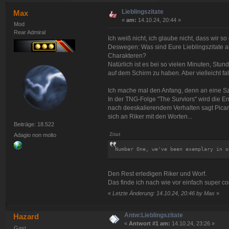
Lieblingszitate
Max
«
am:
14.10.24, 20:44 »
Mod
Rear Admiral
Ich weiß nicht, ich glaube nicht, dass wir 
Deswegen: Was sind Eure Lieblingszitate 
Charakteren?
Natürlich ist es bei so vielen Minuten, Stun
auf dem Schirm zu haben. Aber vielleicht fa
Ich mache mal den Anfang, denn an eine Sz
In der TNG-Folge "The Surviors" wird die E
nach deeskalierendem Verhalten sagt Picard
sich an Riker mit den Worten...
Beiträge: 18.522
Zitat
Adagio non molto
Number One, we've been exemplary in o
Den Rest erledigen Riker und Worf.
Das finde ich nach wie vor einfach super c
«
Letzte Änderung: 14.10.24, 20:46 by Max
»
Antw:Lieblingszitate
Hazard
«
Antwort #1 am:
14.10.24, 23:26 »
Gast