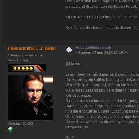
Und wenn man den Finger in die Wunde legt 
sie aus und drücken den nuklearen Knopf.
So einfach ist es zu zerstören, statt zu ersch
Bye. Ich verabschiede mich aus diesem Thr
Antw:Lieblingszitate
Fleetadmiral J.J. Belar
«
Antwort #7 am:
04.03.25, 19:04 »
Oberkommandierender
Rear Admiral
@Hazard
Einen User hier als dumm zu bezeichnet, ze
Die Forenregeln sollten hinlänglich bekannt
Wer nicht in der Lage ist, sich an einfach
Male herablassend und beleidigend gegenüb
Konsequenzen.
Da du bereits schon einmal in der Vergang
Bann nur zeitlich begrenzt, mit der Auflage
nun die endgültige Sperre, Löschung des A
Wir schauen uns das jetzt schon einige Jahre
Hazard, wir wünschen dir alles gute aber hi
Beiträge: 36.683
verhandelbar.
Gruß