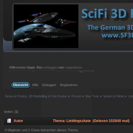
Willkommen
Gast
. Bitte
einloggen
oder
registrieren
.
Einloggen mit Benutzername, Passwort und Sitzungslänge
Übersicht
Hilfe
Einloggen
Registrieren
Science Fiction, 3D Modelling & Fan Fiction
»
Forum
»
Star Trek
»
Serien & Filme
»
Lie
Seiten: [
1
]
Autor
Thema: Lieblingszitate (Gelesen 102840 mal)
0 Mitglieder und 2 Gäste betrachten dieses Thema.