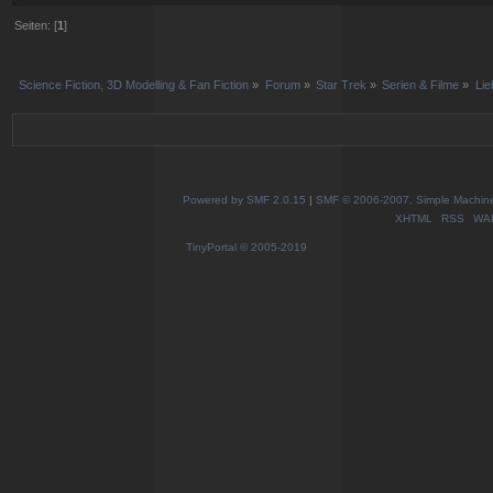
Seiten: [
1
]
Science Fiction, 3D Modelling & Fan Fiction
»
Forum
»
Star Trek
»
Serien & Filme
»
Lie
Powered by SMF 2.0.15
|
SMF © 2006-2007, Simple Machines
XHTML
RSS
WA
TinyPortal
© 2005-2019