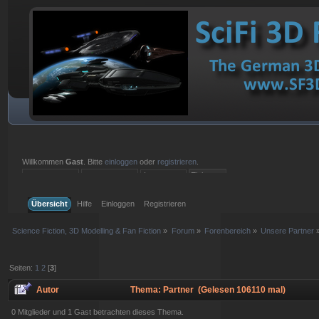
Willkommen
Gast
. Bitte
einloggen
oder
registrieren
.
Einloggen mit Benutzername, Passwort und Sitzungslänge
Übersicht
Hilfe
Einloggen
Registrieren
Science Fiction, 3D Modelling & Fan Fiction
»
Forum
»
Forenbereich
»
Unsere Partner
Seiten:
1
2
[
3
]
Autor
Thema: Partner (Gelesen 106110 mal)
0 Mitglieder und 1 Gast betrachten dieses Thema.