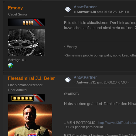
Antw:Partner
Emony
«
Antwort #30 am:
01.08.23, 13:11 »
Cadet Senior
Bitte die Liste aktualisieren. Der Link auf 
inzwischen auf .de und nicht mehr auf .ne
~ Emony
»Sometimes people put up walls, not to keep oth
Beiträge: 61
Antw:Partner
Fleetadmiral J.J. Belar
«
Antwort #31 am:
28.08.23, 07:03 »
Oberkommandierender
Rear Admiral
@Emony
Habs soeben geändert. Danke für den Hinw
:: MEIN PORTFOLIO::
http://www.sf3dff.de/inde
- Si vis pacem para bellum -
RPG Charakter: - Lieutenant Ynarea Tohan / Stell