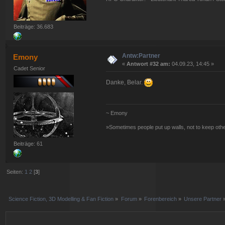
Beiträge: 36.683
Antw:Partner
Emony
«
Antwort #32 am:
04.09.23, 14:45 »
Cadet Senior
Danke, Belar.
~ Emony
»Sometimes people put up walls, not to keep oth
Beiträge: 61
Seiten:
1
2
[
3
]
Science Fiction, 3D Modelling & Fan Fiction
»
Forum
»
Forenbereich
»
Unsere Partner