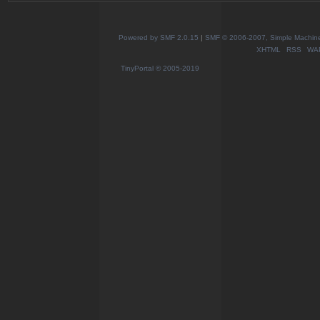
Powered by SMF 2.0.15
|
SMF © 2006-2007, Simple Machines
XHTML
RSS
WA
TinyPortal
© 2005-2019