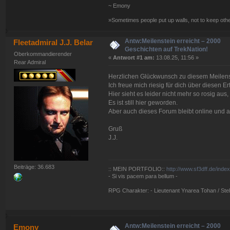
~ Emony
»Sometimes people put up walls, not to keep oth
Antw:Meilenstein erreicht – 2000
Fleetadmiral J.J. Belar
Geschichten auf TrekNation!
Oberkommandierender
«
Antwort #1 am:
13.08.25, 11:56 »
Rear Admiral
Herzlichen Glückwunsch zu diesem Meilens
Ich freue mich riesig für dich über diesen Er
Hier sieht es leider nicht mehr so rosig aus,
Es ist still hier geworden.
Aber auch dieses Forum bleibt online und al
Gruß
J.J.
Beiträge: 36.683
:: MEIN PORTFOLIO::
http://www.sf3dff.de/inde
- Si vis pacem para bellum -
RPG Charakter: - Lieutenant Ynarea Tohan / Stell
Antw:Meilenstein erreicht – 2000
Emony