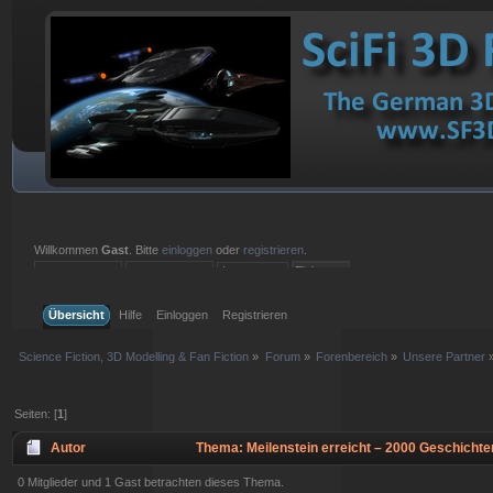
Willkommen
Gast
. Bitte
einloggen
oder
registrieren
.
Einloggen mit Benutzername, Passwort und Sitzungslänge
Übersicht
Hilfe
Einloggen
Registrieren
Science Fiction, 3D Modelling & Fan Fiction
»
Forum
»
Forenbereich
»
Unsere Partner
Seiten: [
1
]
Autor
Thema: Meilenstein erreicht – 2000 Geschichte
0 Mitglieder und 1 Gast betrachten dieses Thema.