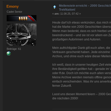
Meilenstein erreicht – 2000 Geschich
Emony
TrekNation!
Cadet Senior
«
am:
11.08.25, 07:42 »
Heute darf ich etwas verkünden, das mich mi
hat die Marke von 2000 Geschichten übersch
Wenn man bedenkt, dass es sich hierbei um 
beeindruckend – und sie ist vor allem ein Z
großartigen Autorinnen und Autoren.
Mein aufrichtigster Dank gilt euch allen, die
Beiträge: 61
Vertrauen geschenkt haben. Jede einzelne G
Archivs, und ohne euch wäre dieser Meilen
Ich weiß, dass in unserer heutigen Zeit vie
ihre Beständigkeit gelitten hat – gerade i
oder ff.de. Doch ich möchte euch allen versi
Meine Archive werden niemals offline genom
einfach verschwinden. Was ihr uns anvertra
ferner Zukunft.
Lasst uns diesen Moment feiern – 2000 Gesc
die nächsten 2000!