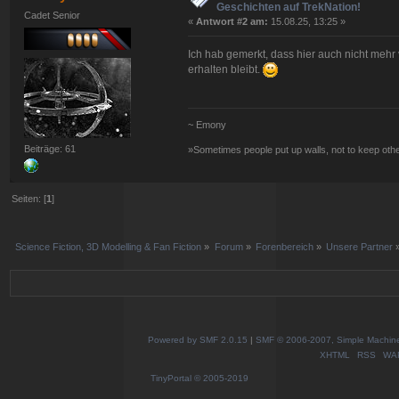
Geschichten auf TrekNation!
Cadet Senior
«
Antwort #2 am:
15.08.25, 13:25 »
Ich hab gemerkt, dass hier auch nicht mehr v
erhalten bleibt.
~ Emony
Beiträge: 61
»Sometimes people put up walls, not to keep oth
Seiten: [
1
]
Science Fiction, 3D Modelling & Fan Fiction
»
Forum
»
Forenbereich
»
Unsere Partner
Powered by SMF 2.0.15
|
SMF © 2006-2007, Simple Machines
XHTML
RSS
WA
TinyPortal
© 2005-2019