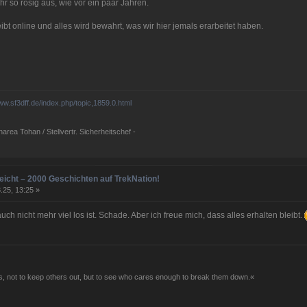
ehr so rosig aus, wie vor ein paar Jahren.
bt online und alles wird bewahrt, was wir hier jemals erarbeitet haben.
www.sf3dff.de/index.php/topic,1859.0.html
rea Tohan / Stellvertr. Sicherheitschef -
eicht – 2000 Geschichten auf TrekNation!
.25, 13:25 »
uch nicht mehr viel los ist. Schade. Aber ich freue mich, dass alles erhalten bleibt.
, not to keep others out, but to see who cares enough to break them down.«