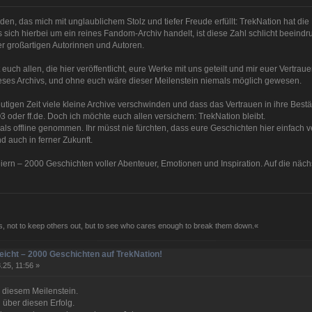
den, das mich mit unglaublichem Stolz und tiefer Freude erfüllt: TrekNation hat di
ich hierbei um ein reines Fandom-Archiv handelt, ist diese Zahl schlicht beeindru
er großartigen Autorinnen und Autoren.
t euch allen, die hier veröffentlicht, eure Werke mit uns geteilt und mir euer Vertra
ses Archivs, und ohne euch wäre dieser Meilenstein niemals möglich gewesen.
eutigen Zeit viele kleine Archive verschwinden und dass das Vertrauen in ihre Bestä
oder ff.de. Doch ich möchte euch allen versichern: TrekNation bleibt.
s offline genommen. Ihr müsst nie fürchten, dass eure Geschichten hier einfach ve
 auch in ferner Zukunft.
iern – 2000 Geschichten voller Abenteuer, Emotionen und Inspiration. Auf die näc
, not to keep others out, but to see who cares enough to break them down.«
eicht – 2000 Geschichten auf TrekNation!
.25, 11:56 »
 diesem Meilenstein.
h über diesen Erfolg.