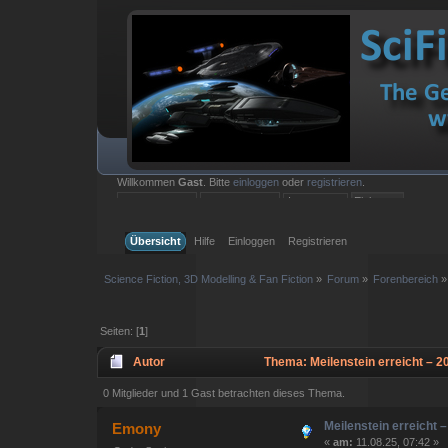
Willkommen
Gast
. Bitte
einloggen
oder
registrieren
.
Einloggen mit Benutzername, Passwort und Sitzungslänge
Übersicht
Hilfe
Einloggen
Registrieren
Science Fiction, 3D Modelling & Fan Fiction
»
Forum
»
Forenbereich
»
Seiten: [
1
]
Autor
Thema: Meilenstein erreicht – 2
0 Mitglieder und 1 Gast betrachten dieses Thema.
Meilenstein erreicht 
Emony
«
am:
11.08.25, 07:42 »