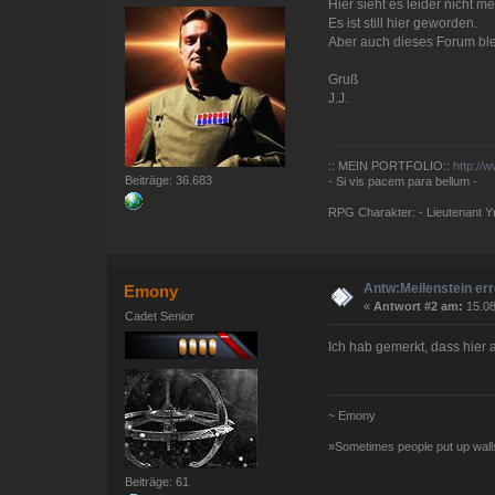
Hier sieht es leider nicht m
Es ist still hier geworden.
Aber auch dieses Forum blei
Gruß
J.J.
:: MEIN PORTFOLIO::
http://
Beiträge: 36.683
- Si vis pacem para bellum -
RPG Charakter: - Lieutenant Yna
Antw:Meilenstein err
Emony
«
Antwort #2 am:
15.08
Cadet Senior
Ich hab gemerkt, dass hier a
~ Emony
»Sometimes people put up walls
Beiträge: 61