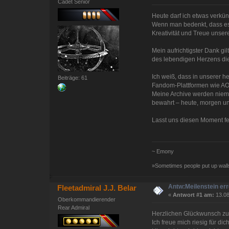
Cadet Senior
Heute darf ich etwas verkün
Wenn man bedenkt, dass es s
Kreativität und Treue unser
Mein aufrichtigster Dank gil
des lebendigen Herzens die
Ich weiß, dass in unserer h
Beiträge: 61
Fandom-Plattformen wie AO3 
Meine Archive werden niemal
bewahrt – heute, morgen und
Lasst uns diesen Moment fe
~ Emony
»Sometimes people put up walls
Antw:Meilenstein err
Fleetadmiral J.J. Belar
«
Antwort #1 am:
13.08
Oberkommandierender
Rear Admiral
Herzlichen Glückwunsch zu
Ich freue mich riesig für dic