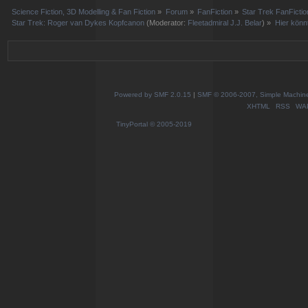
Science Fiction, 3D Modelling & Fan Fiction
»
Forum
»
FanFiction
»
Star Trek FanFictio
Star Trek: Roger van Dykes Kopfcanon
(Moderator:
Fleetadmiral J.J. Belar
) »
Hier könnt
Powered by SMF 2.0.15
|
SMF © 2006-2007, Simple Machines
XHTML
RSS
WA
TinyPortal
© 2005-2019