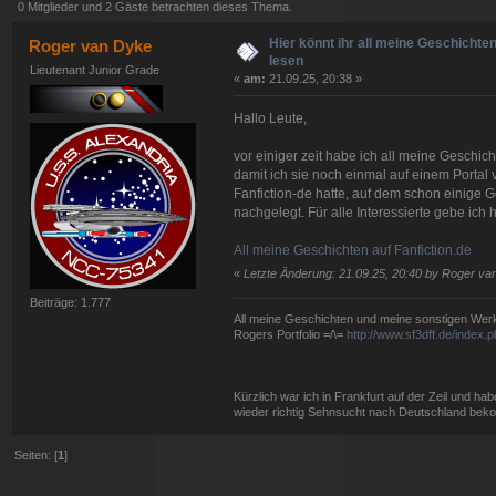
0 Mitglieder und 2 Gäste betrachten dieses Thema.
Hier könnt ihr all meine Geschichten
Roger van Dyke
lesen
Lieutenant Junior Grade
«
am:
21.09.25, 20:38 »
Hallo Leute,
vor einiger zeit habe ich all meine Geschi
damit ich sie noch einmal auf einem Portal 
Fanfiction-de hatte, auf dem schon einige 
nachgelegt. Für alle Interessierte gebe ich
All meine Geschichten auf Fanfiction.de
«
Letzte Änderung: 21.09.25, 20:40 by Roger va
Beiträge: 1.777
All meine Geschichten und meine sonstigen Werke 
Rogers Portfolio =/\=
http://www.sf3dff.de/index
Kürzlich war ich in Frankfurt auf der Zeil und h
wieder richtig Sehnsucht nach Deutschland bek
Seiten: [
1
]