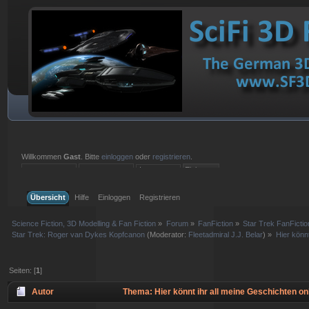
Willkommen
Gast
. Bitte
einloggen
oder
registrieren
.
Einloggen mit Benutzername, Passwort und Sitzungslänge
Übersicht
Hilfe
Einloggen
Registrieren
Science Fiction, 3D Modelling & Fan Fiction
»
Forum
»
FanFiction
»
Star Trek FanFictio
Star Trek: Roger van Dykes Kopfcanon
(Moderator:
Fleetadmiral J.J. Belar
) »
Hier könnt
Seiten: [
1
]
Autor
Thema: Hier könnt ihr all meine Geschichten on