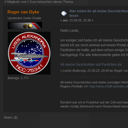
0 Mitglieder und 1 Gast betrachten dieses Thema.
Hier könnt ihr all meine Geschichten
Roger van Dyke
lesen
Lieutenant Junior Grade
«
am:
21.09.25, 20:38 »
Hallo Leute,
vor einiger zeit habe ich all meine Geschi
damit ich sie noch einmal auf einem Portal 
Fanfiction-de hatte, auf dem schon einige 
nachgelegt. Für alle Interessierte gebe ich
All meine Geschichten auf Fanfiction.de
«
Letzte Änderung: 21.09.25, 20:40 by Roger va
Beiträge: 1.777
All meine Geschichten und meine sonstigen Werke 
Rogers Portfolio =/\=
http://www.sf3dff.de/index
Kürzlich war ich in Frankfurt auf der Zeil und h
wieder richtig Sehnsucht nach Deutschland bek
Seiten: [
1
]