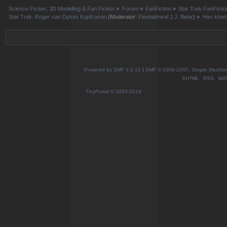
Science Fiction, 3D Modelling & Fan Fiction
»
Forum
»
FanFiction
»
Star Trek FanFictio
Star Trek: Roger van Dykes Kopfcanon
(Moderator:
Fleetadmiral J.J. Belar
) »
Hier könnt
Powered by SMF 2.0.15
|
SMF © 2006-2007, Simple Machines
XHTML
RSS
WA
TinyPortal
© 2005-2019