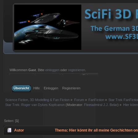
Willkommen
Gast
. Bitte
einloggen
oder
registrieren
.
Einloggen mit Benutzername, Passwort und Sitzungslänge
Übersicht
Hilfe
Einloggen
Registrieren
Science Fiction, 3D Modelling & Fan Fiction
»
Forum
»
FanFiction
»
Star Trek FanFictio
Star Trek: Roger van Dykes Kopfcanon
(Moderator:
Fleetadmiral J.J. Belar
) »
Hier könnt
Seiten: [
1
]
Autor
Thema: Hier könnt ihr all meine Geschichten on