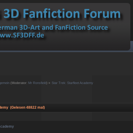
lgemein
(Moderator:
Mr Ronsfield
) »
Star Trek: Starfleet Academy
ademy (Gelesen 48822 mal)
 Academy