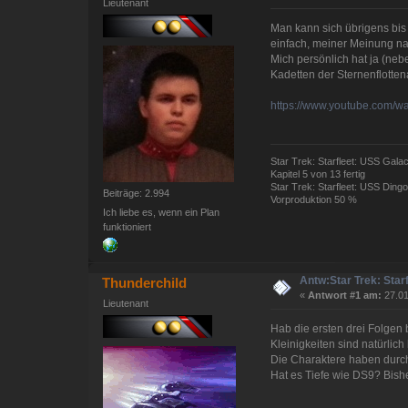
Lieutenant
Man kann sich übrigens bis
einfach, meiner Meinung na
Mich persönlich hat ja (n
Kadetten der Sternenflotte
https://www.youtube.com
Star Trek: Starfleet: USS Galac
Kapitel 5 von 13 fertig
Star Trek: Starfleet: USS Dingo
Beiträge: 2.994
Vorproduktion 50 %
Ich liebe es, wenn ein Plan
funktioniert
Antw:Star Trek: Sta
Thunderchild
«
Antwort #1 am:
27.01
Lieutenant
Hab die ersten drei Folgen
Kleinigkeiten sind natürlich
Die Charaktere haben durch
Hat es Tiefe wie DS9? Bishe