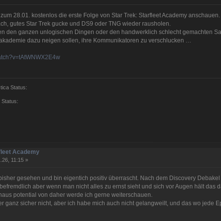
 zum 28.01. kostenlos die erste Folge von Star Trek: Starfleet Academy anschauen
ch, gutes Star Trek gucke und DS9 oder TNG wieder rausholen.
eben den ganzen unlogischen Dingen oder den handwerklich schlecht gemachten 
nakademie dazu neigen sollen, ihre Kommunikatoren zu verschlucken …
/watch?v=tAtWNWX2E4w
tica Status:
 Status:
rfleet Academy
.26, 11:15 »
 bisher gesehen und bin eigentich positiv überrascht. Nach dem Discovery Debakel
 befremdlich aber wenn man nicht alles zu ernst sieht und sich vor Augen hält das d
aus potential von daher werde ich gerne weiterschauen.
r ganz sicher nicht, aber ich habe mich auch nicht gelangweilt, und das wo jede 