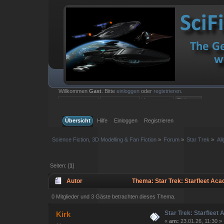
Willkommen
Gast
. Bitte
einloggen
oder
registrieren
.
Einloggen mit Benutzername, Passwort und Sitzungslänge
Übersicht
Hilfe
Einloggen
Registrieren
Science Fiction, 3D Modelling & Fan Fiction
»
Forum
»
Star Trek
»
Al
Seiten: [
1
]
Autor
Thema: Star Trek: Starfleet Ac
0 Mitglieder und 3 Gäste betrachten dieses Thema.
Star Trek: Starfleet
Kirk
«
am:
23.01.26, 11:30 »