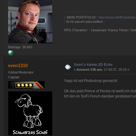
:: MEIN PORTFOLIO::
http://www.sf3dff.de/inde
- Si vis pacem para bellum -
RPG Charakter: - Lieutenant Ynarea Tohan / Stell
Beiträge: 36.683
Sven´s kleine 2D Ecke
sven1310
«
Antwort #36 am:
17.05.07, 18:15 »
Global Moderator
Captain
Yupp ist mit Photoshop gemacht.
Ob das jetzt Prince of Persia ist weiß ich nic
Ich bin im SciFi Forum darüber gestolpert 