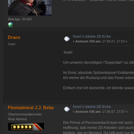
Beiträge: 36.683
Sven´s kleine 2D Ecke
Draco
«
Antwort #34 am:
17.05.07, 17:53 »
Gast
:boah:
Um unseren derzeitigen \"Superstar\" zu zitie
Im Ernst, absolute Spitzenklasse! Entstan
Ich meine die Rüstung und das Feuer wären e
Einfach irre! Ich wünschte, ich könnte sowas
Sven´s kleine 2D Ecke
Fleetadmiral J.J. Belar
«
Antwort #35 am:
17.05.07, 17:57 »
Oberkommandierender
Rear Admiral
Der Prince of Perciaverdacht kam mir auch. A
Hoffnung, daß meine 2D Arbeiten sich auch
bleiben, wie im Moment. Da hilft wohl nur e