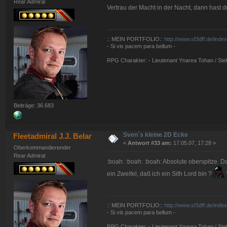
Rear Admiral
Vertrau der Macht in der Nacht, dann hast d
:: MEIN PORTFOLIO::
http://www.sf3dff.de/inde
- Si vis pacem para bellum -
RPG Charakter: - Lieutenant Ynarea Tohan / Stell
Beiträge: 36.683
Sven´s kleine 2D Ecke
Fleetadmiral J.J. Belar
«
Antwort #33 am:
17.05.07, 17:28 »
Oberkommandierender
Rear Admiral
:boah: :boah: :boah: Absolute oberspitze. D
ein Zweifel, daß ich ein Sith Lord bin ?
:: MEIN PORTFOLIO::
http://www.sf3dff.de/inde
- Si vis pacem para bellum -
RPG Charakter: - Lieutenant Ynarea Tohan / Stell