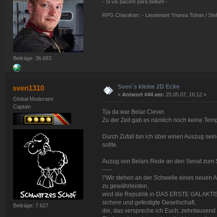
- Si vis pacem para bellum -
RPG Charakter: - Lieutenant Ynarea Tohan / Stell
Beiträge: 36.683
Sven´s kleine 2D Ecke
sven1310
«
Antwort #44 am:
25.05.07, 16:12 »
Global Moderator
Captain
Tja da war Belar Clever.
Zu der Zeit gab es nämlich noch keine Tem
Durch Zufall bin ich über einen Auszug sein
sollte.
Auzug von Belars Rede an den Senat zum St
-----
\"Wir stehen an der Schwelle eines neuen A
zu gewährleisten,
wird die Republik in DAS ERSTE GALAK
sichere und gefestigte Gesellschaft,
Beiträge: 7.627
die, das verspreche ich Euch, zehntausend