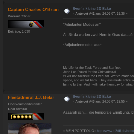
Sven´s kleine 2D Ecke
Captain Charles O'Brian
«
Antwort #42 am:
24.05.07, 19:38 »
Warrant Officer
*Adjutanten Modus an*
Beiträge: 1.030
Äh Sir da warten zwei Hern in Grau darauf 
*Adjutantenmodus aus*
My Life for the Task Force and Starfleet
Jean Luc Picard for the Chiefadmiral
\"I will not sacrifice the Executor. We\'ve made
space, and we fall back. They assimilate entire w
far, no further! And I will make them pay for what 
Sven´s kleine 2D Ecke
Fleetadmiral J.J. Belar
«
Antwort #43 am:
24.05.07, 19:55 »
Oberkommandierender
Rear Admiral
Aaaargh sch...., die temporale Ermittlung. I
:: MEIN PORTFOLIO::
http://www.sf3dff.de/inde