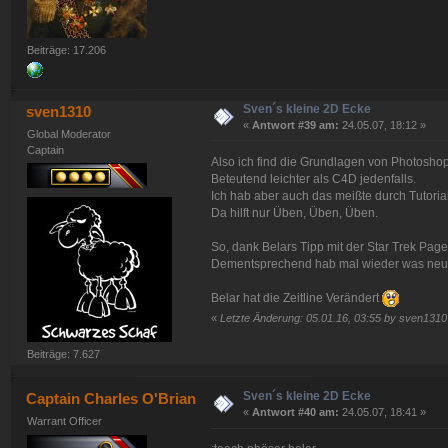
Beiträge: 17.206
Sven´s kleine 2D Ecke
sven1310
«
Antwort #39 am:
24.05.07, 18:12 »
Global Moderator
Captain
Also ich find die Grundlagen von Photoshop 
Beteutend leichter als C4D jedenfalls.
Ich hab aber auch das meißte durch Tutorial
Da hilft nur Üben, Üben, Üben.
So, dank Belars Tipp mit der Star Trek Pag
Dementsprechend hab mal wieder was neue
Belar hat die Zeitline Verändert
«
Letzte Änderung: 05.01.16, 03:55 by sven1310
Beiträge: 7.627
Sven´s kleine 2D Ecke
Captain Charles O'Brian
«
Antwort #40 am:
24.05.07, 18:41 »
Warrant Officer