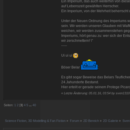
Ein Imperium, das auch weiterhin von dies
auf Lebenszeit gewählten Herrscher.
Ein Imperium, von der Mehrheit beherrscht
Unter der Neuen Ordnung des Imperiums wer
sein. Wir werden unseren Glauben mit Waff
weichen, wir werden zusammenstehen gegen
Imperiums, hört genau zu: wer sich der Ent
wir zerschmettern! \"
-----
Ui ui ui
Böser Belar
:
Es gibt sogar Beweise das Belars Teuflicher
24.Jahunderte Bestand.
Hier erteilt er gerade seinem Protege Picar
«
Letzte Änderung: 05.01.16, 03:54 by sven1310
Seiten:
1
2
[
3
]
4
5
...
40
Science Fiction, 3D Modelling & Fan Fiction
»
Forum
»
2D Bereich
»
2D Galerie
»
Sven