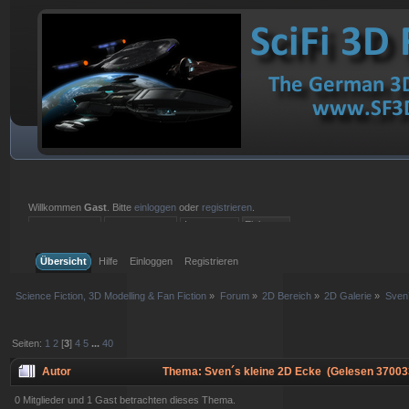
Willkommen
Gast
. Bitte
einloggen
oder
registrieren
.
Einloggen mit Benutzername, Passwort und Sitzungslänge
Übersicht
Hilfe
Einloggen
Registrieren
Science Fiction, 3D Modelling & Fan Fiction
»
Forum
»
2D Bereich
»
2D Galerie
»
Sven
Seiten:
1
2
[
3
]
4
5
...
40
Autor
Thema: Sven´s kleine 2D Ecke (Gelesen 37003
0 Mitglieder und 1 Gast betrachten dieses Thema.