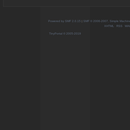
Powered by SMF 2.0.15
|
SMF © 2006-2007, Simple Machines
XHTML
RSS
WA
TinyPortal
© 2005-2019