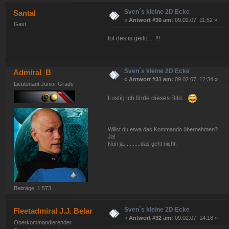
Sven´s kleine 2D Ecke
Santal
«
Antwort #30 am:
09.02.07, 11:52 »
Gast
lol des is geilo.... !!!
Sven´s kleine 2D Ecke
Admiral_B
«
Antwort #31 am:
09.02.07, 12:34 »
Lieutenant Junior Grade
Lustig ich finde dieses Bild.
Willst du etwa das Kommando übernehmen?
Ja!
Nun ja...........das geht nicht.
Beiträge: 1.573
Sven´s kleine 2D Ecke
Fleetadmiral J.J. Belar
«
Antwort #32 am:
09.02.07, 14:18 »
Oberkommandierender