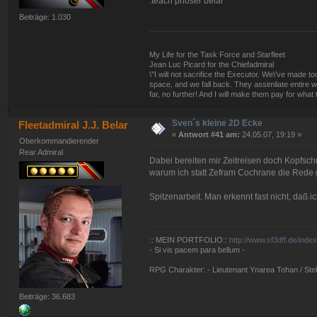
:teach phöser belar
Beiträge: 1.030
My Life for the Task Force and Starfleet
Jean Luc Picard for the Chiefadmiral
\"I will not sacrifice the Executor. We\'ve made
space, and we fall back. They assimilate entire w
far, no further! And I will make them pay for what 
Sven´s kleine 2D Ecke
Fleetadmiral J.J. Belar
«
Antwort #41 am:
24.05.07, 19:19 »
Oberkommandierender
Rear Admiral
Dabei bereiten mir Zeitreisen doch Kopfsc
warum ich statt Zefram Cochrane die Rede 
Spitzenarbeit. Man erkennt fast nicht, daß ic
:: MEIN PORTFOLIO::
http://www.sf3dff.de/inde
- Si vis pacem para bellum -
RPG Charakter: - Lieutenant Ynarea Tohan / Stell
Beiträge: 36.683