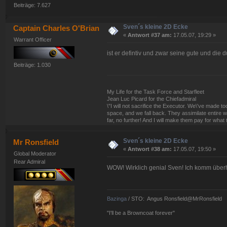
Beiträge: 7.627
Sven´s kleine 2D Ecke
Captain Charles O'Brian
«
Antwort #37 am:
17.05.07, 19:29 »
Warrant Officer
ist er defintiv und zwar seine gute und die 
Beiträge: 1.030
My Life for the Task Force and Starfleet
Jean Luc Picard for the Chiefadmiral
\"I will not sacrifice the Executor. We\'ve made
space, and we fall back. They assimilate entire w
far, no further! And I will make them pay for what 
Sven´s kleine 2D Ecke
Mr Ronsfield
«
Antwort #38 am:
17.05.07, 19:50 »
Global Moderator
Rear Admiral
WOW! Wirklich genial Sven! Ich komm überha
Bazinga
/ STO: Angus Ronsfield@MrRonsfield
"I'll be a Browncoat forever"