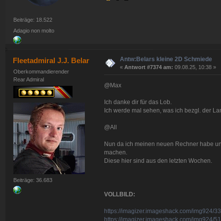
Beiträge: 18.522
Adagio non molto
Antw:Belars kleine 2D Schmiede
Fleetadmiral J.J. Belar
«
Antwort #7374 am:
09.08.25, 10:38 »
Oberkommandierender
Rear Admiral
@Max
Ich danke dir für das Lob.
Ich werde mal sehen, was ich bezgl. der L
@All
Nun da ich meinen neuen Rechner habe und 
machen.
Diese hier sind aus den letzten Wochen.
Beiträge: 36.683
VOLLBILD:
https://imagizer.imageshack.com/img924/3
https://imagizer.imageshack.com/img924/5