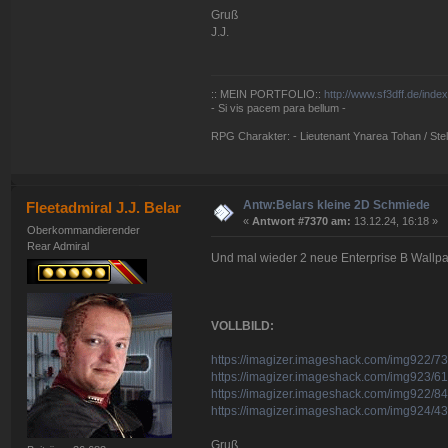
Gruß
J.J.
:: MEIN PORTFOLIO::
http://www.sf3dff.de/inde
- Si vis pacem para bellum -
RPG Charakter: - Lieutenant Ynarea Tohan / Stell
Antw:Belars kleine 2D Schmiede
Fleetadmiral J.J. Belar
«
Antwort #7370 am:
13.12.24, 16:18 »
Oberkommandierender
Rear Admiral
Und mal wieder 2 neue Enterprise B Wallpa
VOLLBILD:
https://imagizer.imageshack.com/img922/7
https://imagizer.imageshack.com/img923/61
https://imagizer.imageshack.com/img922/843
https://imagizer.imageshack.com/img924/4
Gruß