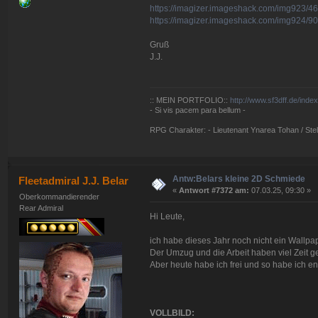
https://imagizer.imageshack.com/img923/4
https://imagizer.imageshack.com/img924/90
Gruß
J.J.
:: MEIN PORTFOLIO::
http://www.sf3dff.de/inde
- Si vis pacem para bellum -
RPG Charakter: - Lieutenant Ynarea Tohan / Stell
Antw:Belars kleine 2D Schmiede
Fleetadmiral J.J. Belar
«
Antwort #7372 am:
07.03.25, 09:30 »
Oberkommandierender
Rear Admiral
Hi Leute,
ich habe dieses Jahr noch nicht ein Wallp
Der Umzug und die Arbeit haben viel Zeit g
Aber heute habe ich frei und so habe ich en
VOLLBILD: