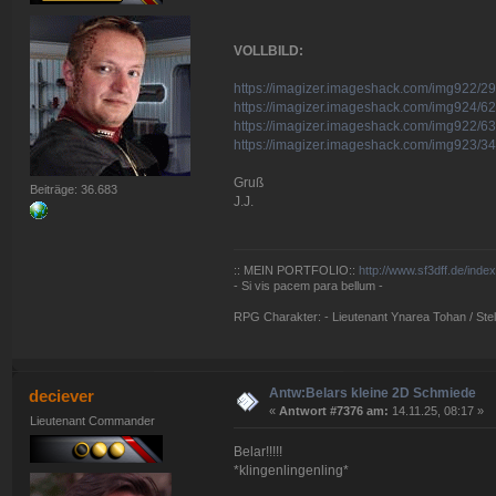
VOLLBILD:
https://imagizer.imageshack.com/img922/29
https://imagizer.imageshack.com/img924/6
https://imagizer.imageshack.com/img922/6
https://imagizer.imageshack.com/img923/34
Gruß
Beiträge: 36.683
J.J.
:: MEIN PORTFOLIO::
http://www.sf3dff.de/inde
- Si vis pacem para bellum -
RPG Charakter: - Lieutenant Ynarea Tohan / Stell
Antw:Belars kleine 2D Schmiede
deciever
«
Antwort #7376 am:
14.11.25, 08:17 »
Lieutenant Commander
Belar!!!!!
*klingenlingenling*