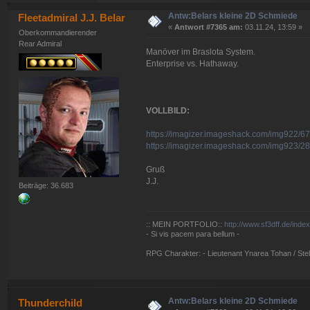
Antw:Belars kleine 2D Schmiede
Fleetadmiral J.J. Belar
«
Antwort #7365 am:
03.11.24, 13:59 »
Oberkommandierender
Rear Admiral
Manöver im Braslota System.
Enterprise vs. Hathaway.
VOLLBILD:
https://imagizer.imageshack.com/img922/6
https://imagizer.imageshack.com/img923/28
Gruß
J.J.
Beiträge: 36.683
:: MEIN PORTFOLIO::
http://www.sf3dff.de/inde
- Si vis pacem para bellum -
RPG Charakter: - Lieutenant Ynarea Tohan / Stell
Antw:Belars kleine 2D Schmiede
Thunderchild