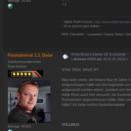
Beiträge: 36.683
J.J.
:: MEIN PORTFOLIO::
http://www.sf3dff.de/inde
- Si vis pacem para bellum -
RPG Charakter: - Lieutenant Ynarea Tohan / Stell
Antw:Belars kleine 2D Schmiede
Fleetadmiral J.J. Belar
«
Antwort #7371 am:
02.01.25, 08:20 »
Oberkommandierender
Rear Admiral
STAR TREK: WHAT IF?
Was wäre wenn, die Botany Bay im Jahre 19
eingeschlagen hätte und die Augments um 
aufgeweckt worden wären, sondern von d
Hätte Khan auch hier versucht, die Kontrol
Romulanern angeschlossen hätte. Oder noch
hätte? Ich liebe solche Gedankenspiele.
VOLLBILD:
Beiträge: 36.683