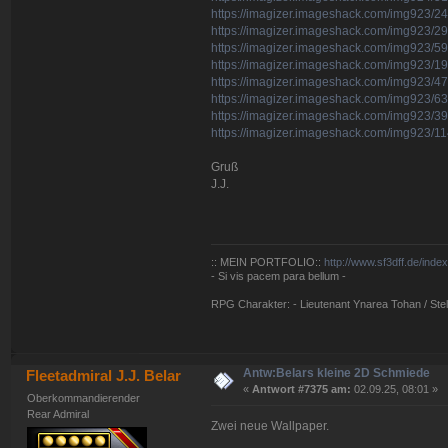
https://imagizer.imageshack.com/img923/2
https://imagizer.imageshack.com/img923/2
https://imagizer.imageshack.com/img923/5
https://imagizer.imageshack.com/img923/1
https://imagizer.imageshack.com/img923/
https://imagizer.imageshack.com/img923/63
https://imagizer.imageshack.com/img923/39
https://imagizer.imageshack.com/img923/1
Gruß
J.J.
:: MEIN PORTFOLIO::
http://www.sf3dff.de/inde
- Si vis pacem para bellum -
RPG Charakter: - Lieutenant Ynarea Tohan / Stell
Antw:Belars kleine 2D Schmiede
Fleetadmiral J.J. Belar
«
Antwort #7375 am:
02.09.25, 08:01 »
Oberkommandierender
Rear Admiral
Zwei neue Wallpaper.