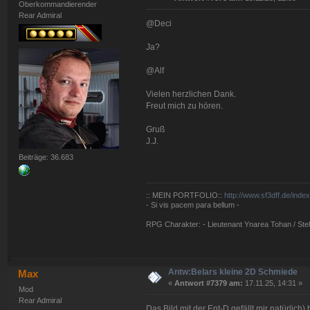
Oberkommandierender
Rear Admiral
@Deci
Ja?
@Alf
Vielen herzlichen Dank.
Freut mich zu hören.
Gruß
J.J.
Beiträge: 36.683
:: MEIN PORTFOLIO::
http://www.sf3dff.de/inde
- Si vis pacem para bellum -
RPG Charakter: - Lieutenant Ynarea Tohan / Stell
Antw:Belars kleine 2D Schmiede
Max
«
Antwort #7379 am:
17.11.25, 14:31 »
Mod
Rear Admiral
Das Bild mit der Ent-D gefällt mir natürlich