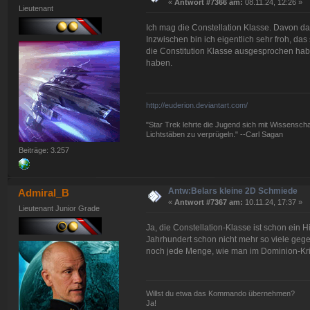
«
Antwort #7366 am:
08.11.24, 12:26 »
Lieutenant
Ich mag die Constellation Klasse. Davon da
Inzwischen bin ich eigentlich sehr froh, da
die Constitution Klasse ausgesprochen habe
haben.
http://euderion.deviantart.com/
"Star Trek lehrte die Jugend sich mit Wissenscha
Lichtstäben zu verprügeln." --Carl Sagan
Beiträge: 3.257
Antw:Belars kleine 2D Schmiede
Admiral_B
«
Antwort #7367 am:
10.11.24, 17:37 »
Lieutenant Junior Grade
Ja, die Constellation-Klasse ist schon ein 
Jahrhundert schon nicht mehr so viele gege
noch jede Menge, wie man im Dominion-Kri
Willst du etwa das Kommando übernehmen?
Ja!