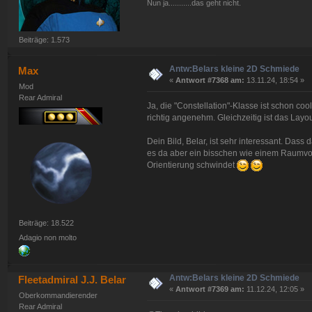
Nun ja...........das geht nicht.
Beiträge: 1.573
Antw:Belars kleine 2D Schmiede
Max
«
Antwort #7368 am:
13.11.24, 18:54 »
Mod
Rear Admiral
Ja, die "Constellation"-Klasse ist schon co
richtig angenehm. Gleichzeitig ist das Layou
Dein Bild, Belar, ist sehr interessant. Dass d
es da aber ein bisschen wie einem Raumvog
Orientierung schwindet
Beiträge: 18.522
Adagio non molto
Antw:Belars kleine 2D Schmiede
Fleetadmiral J.J. Belar
«
Antwort #7369 am:
11.12.24, 12:05 »
Oberkommandierender
Rear Admiral