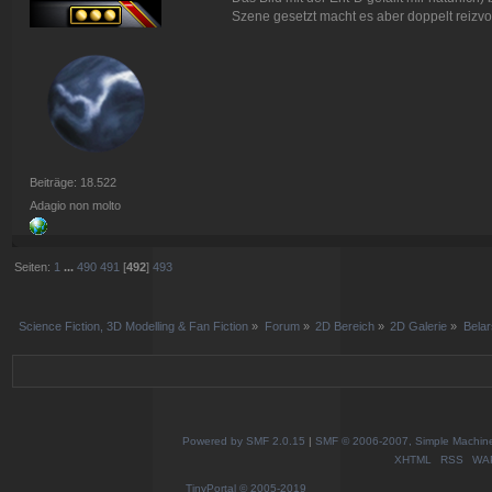
Szene gesetzt macht es aber doppelt reizvol
Beiträge: 18.522
Adagio non molto
Seiten:
1
...
490
491
[
492
]
493
Science Fiction, 3D Modelling & Fan Fiction
»
Forum
»
2D Bereich
»
2D Galerie
»
Belar
Powered by SMF 2.0.15
|
SMF © 2006-2007, Simple Machines
XHTML
RSS
WA
TinyPortal
© 2005-2019