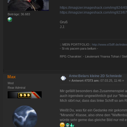
https://imagizer.imageshack.com/img924/40
https://imagizer.imageshack.com/img923/6
Beiträge: 36.683
Gruß
J.J.
:: MEIN PORTFOLIO::
http://www.sf3dff.de/inde
- Si vis pacem para bellum -
RPG Charakter: - Lieutenant Ynarea Tohan / Stell
Antw:Belars kleine 2D Schmiede
Max
«
Antwort #7373 am:
07.03.25, 11:46 »
Mod
Rear Admiral
Mir gefällt besonders das Zusammenspiel a
auch irgendwie ungewöhnlich gut zur "Mira
Mich stört nur, dass das linke Schiff so am 
Weißt Du, was für ein Gedanke mir gekomme
"Miranda"-Klasse, also ohne den "Waffenbüg
würde sehr gerne das gleiche Bild nur mit e