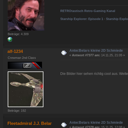
RETROtastisch Retro-Gaming Kanal
Starship Explorer: Episode 1
-
Starship Explo
Beiträge: 4.309
Antw:Belars kleine 2D Schmiede
alf-1234
«
Antwort #7377 am:
14.11.25, 21:05 »
Crewman 2nd Class
Die Bilder hier sehen richtig cool aus. Weit
Beiträge: 192
Antw:Belars kleine 2D Schmiede
Fleetadmiral J.J. Belar
«
Antwort #7378 am:
15.11.25, 12:08 »