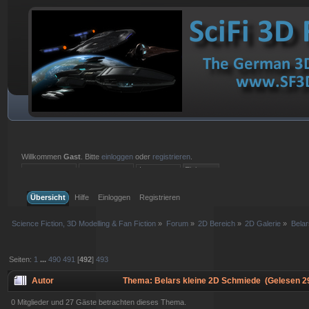
Willkommen
Gast
. Bitte
einloggen
oder
registrieren
.
Einloggen mit Benutzername, Passwort und Sitzungslänge
Übersicht
Hilfe
Einloggen
Registrieren
Science Fiction, 3D Modelling & Fan Fiction
»
Forum
»
2D Bereich
»
2D Galerie
»
Belar
Seiten:
1
...
490
491
[
492
]
493
Autor
Thema: Belars kleine 2D Schmiede (Gelesen 2
0 Mitglieder und 27 Gäste betrachten dieses Thema.