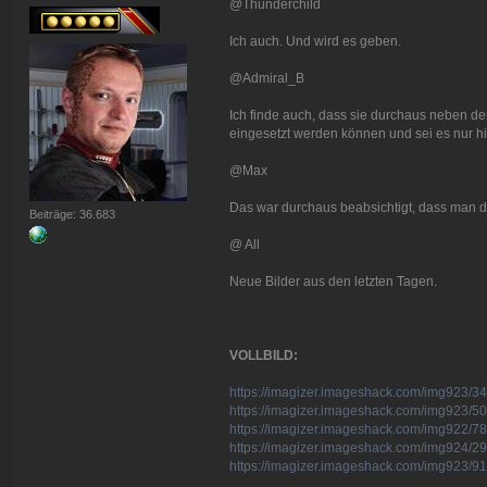
@Thunderchild
Ich auch. Und wird es geben.
@Admiral_B
Ich finde auch, dass sie durchaus neben de
eingesetzt werden können und sei es nur hi
@Max
Das war durchaus beabsichtigt, dass man da 
Beiträge: 36.683
@ All
Neue Bilder aus den letzten Tagen.
VOLLBILD:
https://imagizer.imageshack.com/img923/34
https://imagizer.imageshack.com/img923/5
https://imagizer.imageshack.com/img922/7
https://imagizer.imageshack.com/img924/29
https://imagizer.imageshack.com/img923/9