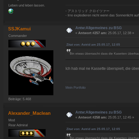
Leben und leben lassen.
- アストリッド クロイツァー
- Irre explodieren nicht wenn das Sonnenlicht auf si
Antw:Allgemeines zu BSG
SSJKamui
«
Antwort #257 am:
25.05.17, 12:38 »
Commander
Zitat von: Astrid am 25.05.17, 12:05
Bin etwas überrascht dass die Kasetten überha
Ich hab mal ne Kassette überspielt, die über
Mein Portfolio
Beiträge: 5.468
Antw:Allgemeines zu BSG
Alexander_Maclean
«
Antwort #258 am:
25.05.17, 12:45 »
Mod
Rear Admiral
Zitat von: Astrid am 25.05.17, 12:05
Bin etwas überrascht dass die Kasetten überha