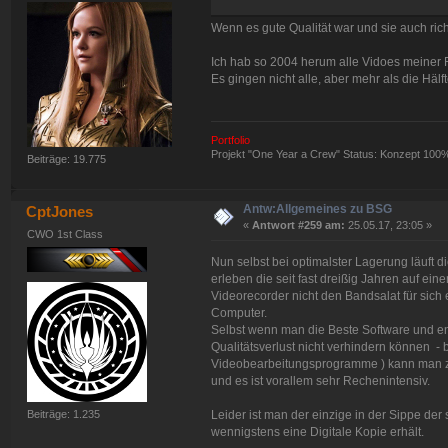
Wenn es gute Qualität war und sie auch rich
Ich hab so 2004 herum alle Vidoes meiner F
Es gingen nicht alle, aber mehr als die Hälft
Portfolio
Projekt "One Year a Crew" Status: Konzept 100
Beiträge: 19.775
Antw:Allgemeines zu BSG
CptJones
«
Antwort #259 am:
25.05.17, 23:05 »
CWO 1st Class
Nun selbst bei optimalster Lagerung läuft d
erleben die seit fast dreißig Jahren auf e
Videorecorder nicht den Bandsalat für sich
Computer.
Selbst wenn man die Beste Software und e
Qualitätsverlust nicht verhindern können - b
Videobearbeitungsprogramme ) kann man zw
und es ist vorallem sehr Rechenintensiv.
Beiträge: 1.235
Leider ist man der einzige in der Sippe de
wennigstens eine Digitale Kopie erhält.