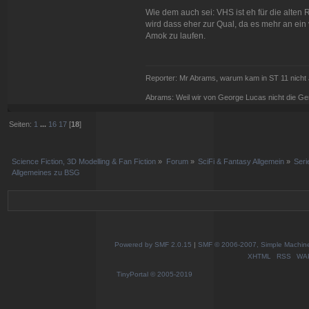
Wie dem auch sei: VHS ist eh für die alten
wird dass eher zur Qual, da es mehr an ein
Amok zu laufen.
Reporter: Mr Abrams, warum kam in ST 11 nicht 
Abrams: Weil wir von George Lucas nicht die G
Seiten:
1
...
16
17
[
18
]
Science Fiction, 3D Modelling & Fan Fiction
»
Forum
»
SciFi & Fantasy Allgemein
»
Ser
Allgemeines zu BSG
Powered by SMF 2.0.15
|
SMF © 2006-2007, Simple Machines
XHTML
RSS
WA
TinyPortal
© 2005-2019