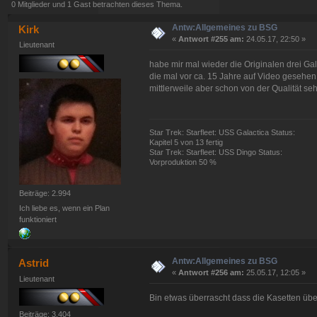
0 Mitglieder und 1 Gast betrachten dieses Thema.
Antw:Allgemeines zu BSG
Kirk
«
Antwort #255 am:
24.05.17, 22:50 »
Lieutenant
habe mir mal wieder die Originalen drei Ga
die mal vor ca. 15 Jahre auf Video gesehe
mittlerweile aber schon von der Qualität seh
Star Trek: Starfleet: USS Galactica Status:
Kapitel 5 von 13 fertig
Star Trek: Starfleet: USS Dingo Status:
Vorproduktion 50 %
Beiträge: 2.994
Ich liebe es, wenn ein Plan
funktioniert
Antw:Allgemeines zu BSG
Astrid
«
Antwort #256 am:
25.05.17, 12:05 »
Lieutenant
Bin etwas überrascht dass die Kasetten üb
Beiträge: 3.404