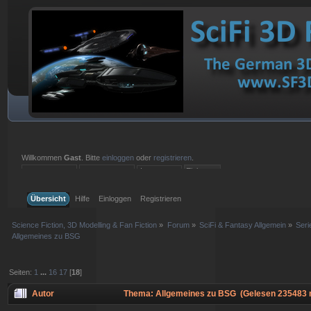
Willkommen
Gast
. Bitte
einloggen
oder
registrieren
.
Einloggen mit Benutzername, Passwort und Sitzungslänge
Übersicht
Hilfe
Einloggen
Registrieren
Science Fiction, 3D Modelling & Fan Fiction
»
Forum
»
SciFi & Fantasy Allgemein
»
Ser
Allgemeines zu BSG
Seiten:
1
...
16
17
[
18
]
Autor
Thema: Allgemeines zu BSG (Gelesen 235483 