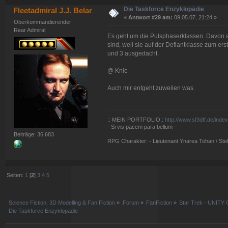
Die Taskforce Enzyklopädie
Fleetadmiral J.J. Belar
«
Antwort #29 am:
09.05.07, 21:24 »
Oberkommandierender
Rear Admiral
Es geht um die Pulsphaserklassen. Davon a
sind, weil sie auf der Defiantklasse zum e
und 3 ausgedacht.
@ Knie
Auch mir entgeht zuweilen was.
:: MEIN PORTFOLIO::
http://www.sf3dff.de/inde
- Si vis pacem para bellum -
Beiträge: 36.683
RPG Charakter: - Lieutenant Ynarea Tohan / Stell
Seiten:
1
[
2
]
3
4
5
Science Fiction, 3D Modelling & Fan Fiction
»
Forum
»
FanFiction
»
Star Trek - UNITY 
Die Taskforce Enzyklopädie