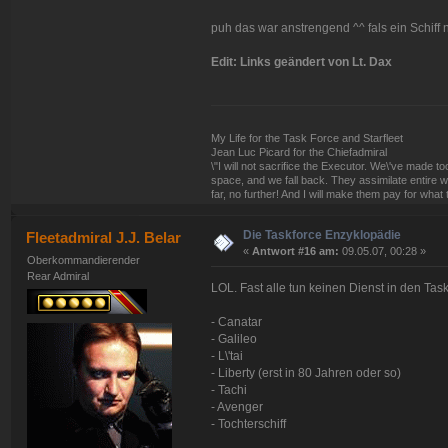
puh das war anstrengend ^^ fals ein Schiff n
Edit: Links geändert von Lt. Dax
My Life for the Task Force and Starfleet
Jean Luc Picard for the Chiefadmiral
\"I will not sacrifice the Executor. We\'ve made
space, and we fall back. They assimilate entire w
far, no further! And I will make them pay for what 
Die Taskforce Enzyklopädie
Fleetadmiral J.J. Belar
«
Antwort #16 am:
09.05.07, 00:28 »
Oberkommandierender
Rear Admiral
LOL. Fast alle tun keinen Dienst in den Task
- Canatar
- Galileo
- L\'tai
- Liberty (erst in 80 Jahren oder so)
- Tachi
- Avenger
- Tochterschiff