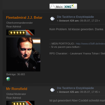
Die Taskforce Enzyklopädie
Fleetadmiral J.J. Belar
«
Antwort #24 am:
09.05.07, 17:23 »
Oberkommandierender
Rear Admiral
Kein Problem. Ist klasse geworden. Danke.
:: MEIN PORTFOLIO::
http://www.sf3dff.de/inde
- Si vis pacem para bellum -
RPG Charakter: - Lieutenant Ynarea Tohan / Stell
Beiträge: 36.683
Die Taskforce Enzyklopädie
Mr Ronsfield
«
Antwort #25 am:
09.05.07, 17:45 »
Global Moderator
Rear Admiral
Ist gut geworden! Aber Cockbit schreibt man