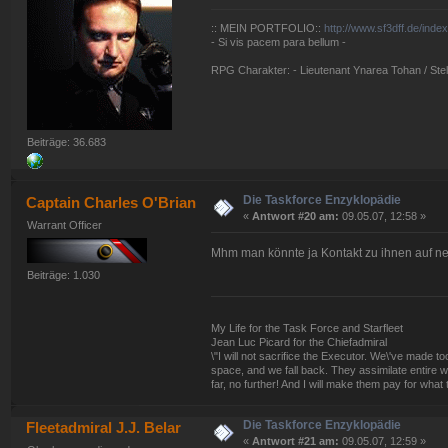
:: MEIN PORTFOLIO::
http://www.sf3dff.de/inde
- Si vis pacem para bellum -
RPG Charakter: - Lieutenant Ynarea Tohan / Stell
Beiträge: 36.683
Die Taskforce Enzyklopädie
Captain Charles O'Brian
«
Antwort #20 am:
09.05.07, 12:58 »
Warrant Officer
Mhm man könnte ja Kontakt zu ihnen auf n
Beiträge: 1.030
My Life for the Task Force and Starfleet
Jean Luc Picard for the Chiefadmiral
\"I will not sacrifice the Executor. We\'ve made
space, and we fall back. They assimilate entire w
far, no further! And I will make them pay for what 
Die Taskforce Enzyklopädie
Fleetadmiral J.J. Belar
«
Antwort #21 am:
09.05.07, 12:59 »