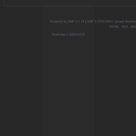
Powered by SMF 2.0.15
|
SMF © 2006-2007, Simple Machines
XHTML
RSS
WA
TinyPortal
© 2005-2019