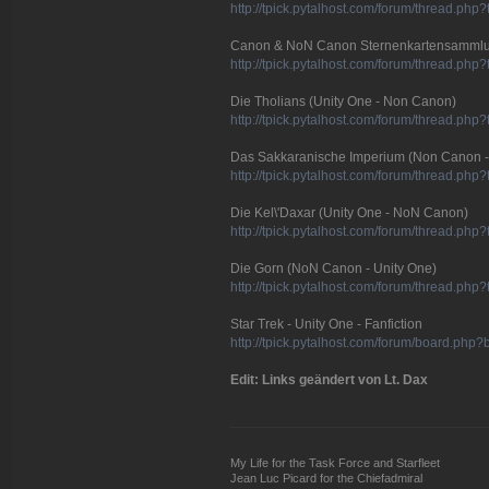
http://tpick.pytalhost.com/forum/thread.ph
Canon & NoN Canon Sternenkartensamml
http://tpick.pytalhost.com/forum/thread.ph
Die Tholians (Unity One - Non Canon)
http://tpick.pytalhost.com/forum/thread.ph
Das Sakkaranische Imperium (Non Canon -
http://tpick.pytalhost.com/forum/thread.ph
Die Kel\'Daxar (Unity One - NoN Canon)
http://tpick.pytalhost.com/forum/thread.ph
Die Gorn (NoN Canon - Unity One)
http://tpick.pytalhost.com/forum/thread.ph
Star Trek - Unity One - Fanfiction
http://tpick.pytalhost.com/forum/board.php
Edit: Links geändert von Lt. Dax
My Life for the Task Force and Starfleet
Jean Luc Picard for the Chiefadmiral