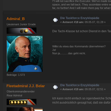
\"I will not sacrifice the Executor. We\'ve made
space, and we fall back. They assimilate entire w
far, no further! And I will make them pay for what 
Die Taskforce Enzyklopädie
Admiral_B
«
Antwort #18 am:
09.05.07, 01:28 »
Lieutenant Junior Grade
Die Tachi-Klasse tut schon Dienst in den Tas
Willst du etwa das Kommando übernehmen?
Ja!
Nun ja...........das geht nicht.
Beiträge: 1.573
Die Taskforce Enzyklopädie
Fleetadmiral J.J. Belar
«
Antwort #19 am:
09.05.07, 02:51 »
Oberkommandierender
Rear Admiral
Ich kann nicht einfach so irgendwelche Schi
nicht ausdrücklich gesagt hat, daß sie da