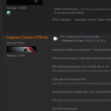
Beiträge: 36.683
:: MEIN PORTFOLIO::
http://www.sf3dff.de/inde
- Si vis pacem para bellum -
RPG Charakter: - Lieutenant Ynarea Tohan / Stell
Die Taskforce Enzyklopädie
Captain Charles O'Brian
«
Antwort #17 am:
09.05.07, 00:34 »
Warrant Officer
mhm dan nimm sie doch auf ^^ braucht doch
Beiträge: 1.030
Hier noch ein paar Links das wars dann abe
Die Kommandocrews der Schiffe der 5. & 7.
http://tpick.pytalhost.com/forum/thread.ph
Liste der Kommandanten
http://tpick.pytalhost.com/forum/thread.p
Die technischen Daten der USS. Escort NC
http://tpick.pytalhost.com/forum/thread.ph
Der NX-Destructor