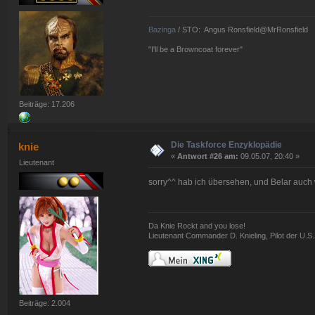
Bazinga
/ STO: Angus Ronsfield@MrRonsfield
"I'll be a Browncoat forever"
Beiträge: 17.206
Die Taskforce Enzyklopädie
knie
«
Antwort #26 am:
09.05.07, 20:40 »
Lieutenant
sorry^^ hab ich übersehen, und Belar auch w
Da Knie Rockt and you lose!
Lieutenant Commander D. Knieling, Pilot der U.
Beiträge: 2.004