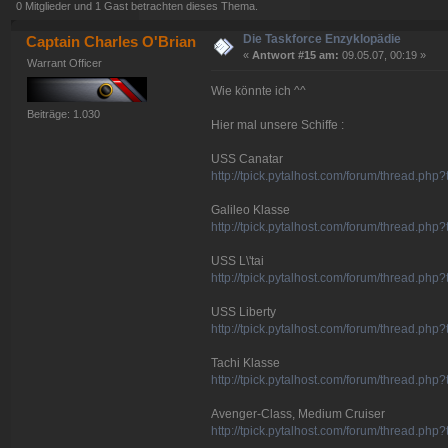
0 Mitglieder und 1 Gast betrachten dieses Thema.
Die Taskforce Enzyklopädie
Captain Charles O'Brian
«
Antwort #15 am:
09.05.07, 00:19 »
Warrant Officer
Wie könnte ich ^^
Beiträge: 1.030
Hier mal unsere Schiffe :
USS Canatar
http://tpick.pytalhost.com/forum/thread.ph
Galileo Klasse
http://tpick.pytalhost.com/forum/thread.ph
USS L\'tai
http://tpick.pytalhost.com/forum/thread.ph
USS Liberty
http://tpick.pytalhost.com/forum/thread.p
Tachi Klasse
http://tpick.pytalhost.com/forum/thread.ph
Avenger-Class, Medium Cruiser
http://tpick.pytalhost.com/forum/thread.ph