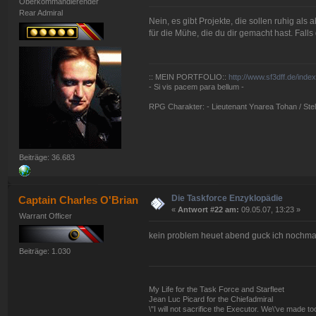
Oberkommandierender
Rear Admiral
Nein, es gibt Projekte, die sollen ruhig al
für die Mühe, die du dir gemacht hast. Falls
:: MEIN PORTFOLIO::
http://www.sf3dff.de/inde
- Si vis pacem para bellum -
RPG Charakter: - Lieutenant Ynarea Tohan / Stell
Beiträge: 36.683
Die Taskforce Enzyklopädie
Captain Charles O'Brian
«
Antwort #22 am:
09.05.07, 13:23 »
Warrant Officer
kein problem heuet abend guck ich nochmal
Beiträge: 1.030
My Life for the Task Force and Starfleet
Jean Luc Picard for the Chiefadmiral
\"I will not sacrifice the Executor. We\'ve made