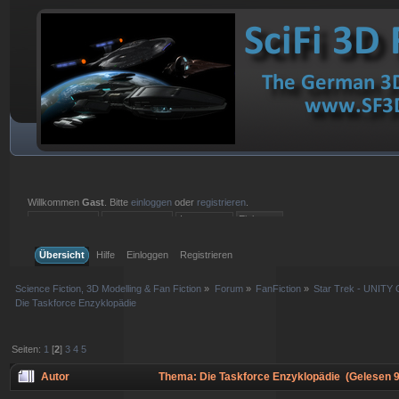
Willkommen
Gast
. Bitte
einloggen
oder
registrieren
.
Einloggen mit Benutzername, Passwort und Sitzungslänge
Übersicht
Hilfe
Einloggen
Registrieren
Science Fiction, 3D Modelling & Fan Fiction
»
Forum
»
FanFiction
»
Star Trek - UNITY 
Die Taskforce Enzyklopädie
Seiten:
1
[
2
]
3
4
5
Autor
Thema: Die Taskforce Enzyklopädie (Gelesen 