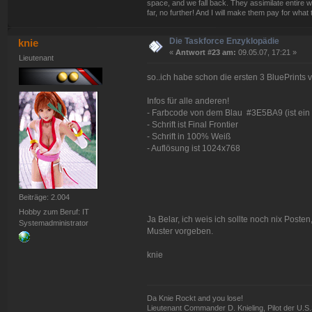
space, and we fall back. They assimilate entire w
far, no further! And I will make them pay for what 
Die Taskforce Enzyklopädie
knie
«
Antwort #23 am:
09.05.07, 17:21 »
Lieutenant
so..ich habe schon die ersten 3 BluePrints v
Infos für alle anderen!
- Farbcode von dem Blau #3E5BA9 (ist ei
- Schrift ist Final Frontier
- Schrift in 100% Weiß
- Auflösung ist 1024x768
Beiträge: 2.004
Hobby zum Beruf: IT
Ja Belar, ich weis ich sollte noch nix Post
Systemadministrator
Muster vorgeben.
knie
Da Knie Rockt and you lose!
Lieutenant Commander D. Knieling, Pilot der U.